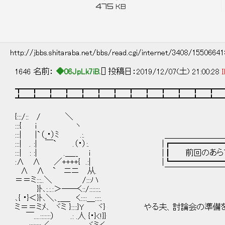
475
KB
http://jbbs.shitaraba.net/bbs/read.cgi/internet/3408/1550664
1646 名前：
◆06JpLk7iB.
[] 投稿日：2019/12/07(土) 21:00:28
I
┳━┳━┳━┳━┳━┳━┳━┳━┳━┳━┳━┳━┳━
┻━┻━┻━┻━┻━┻━┻━┻━┻━┻━┻━┻━┻━
{:::/:: / ＼
:::{ i ヽ
:::| |`（_・）ﾐ .:. ＿＿＿＿＿＿＿
:::| . :| ￣` .（・）:. |┏━━━━━━
:::| : :| .＿__ i |┃ 前回のあらす
:∧ ∧ ／++++{ .:| |┗━━━━━━━
∧ ∧ ` ニニ 从. ￣￣￣￣￣￣￣￣
＝＝ミ:::..＼ /:::ハ
}ﾄ､:.:.:＞――く::/:::::::.
､{ ・}＜}ﾄ､＼､_＿_ く::::＿::::.
ミ＝＝ミﾒ､ ヾミ }::::}Y ヾ} やる夫、討論会の準
￣....:::::::） .: .人 {・}<!}}