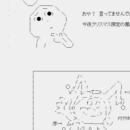
. ＼＿／ .＿_＿__
. ／ ― ＼
. ／ノ ( ●) ＼. おや？ 言ってませんで
｜ ( ●) , |
｜ / 今夜クリスマス限定の悪魔 サンタフ
｜ '~ /
. ＼＿ ⊂ヽ∩＼
/´ (,＿ ＼.＼
. | / ＼＿ﾉ
┌─────────────────────
│ /ヽ 
│ / ,ｨ ヽ , -
│ ○ .v' / | ! ／ 
│ V＾ヽ レ ￢て二ト､／ ,ｲ | ←赤
│ r‐､ _ / ,-‐ ,ﾆ ‐- ､ ／ ! 
│ r-ゝ y' / /／ f _j /ヽ ヽ ヽ 
│ ＞ { 〈イ! r‐‐v- ､_ｰ' ! | ○
│ `ー ､ ヽﾍ ヽ､ _ > |
│ ＼_ ＞､ ￣ ,ｨ ヽ ﾒﾘｸﾘ
│ 赤→ 厶ィ ￢ `ー─----く 
│ Ｏ / |／| ∧ ト、