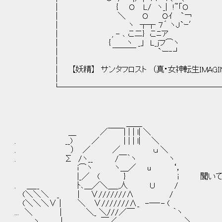
│ { Ｏ L/ ヽ_| !~「
│ ＼ Ｏ Ｏｲ `￢
│ ヽ ┬┬ ７´ ヽJ`ｰ
│ , - ､ こ二} こﾆ
│ { ヽ _」 L_jフ⌒
│ ￣￣￣ `ー‐┘
│ 
│ 【妖精】 サンタフロスト （真･女神転生IMAGI
│ 
└─────────────────────
＿＿
＿ ／￣￣| | | l| ＼
. __) ／ | | | l| ＼
. ） ／ ／ ｕ ＼
. Σ /ヽ__ /￣｀ヽ ヽ
i⌒ヽ ヽ＿／ u ‘，
|_／ ( } i 聞いてない
. ＿__ ﾄ､＿／＼＿_,人 Ｕ /
(＼＼＼ _ | ∨///////Λ /
(＼＼＼∨ | ＼ ∨///////Λ_ -―‐- (
... ＼ | ＼_ ＼///／￣ ｀ヽ
ヽ | ￣／ ＼