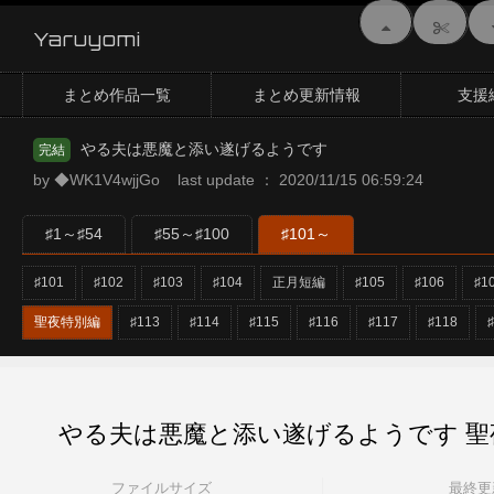
Yaruyomi
まとめ作品一覧
まとめ更新情報
支援
やる夫は悪魔と添い遂げるようです
完結
by ◆WK1V4wjjGo last update ： 2020/11/15 06:59:24
♯1～♯54
♯55～♯100
♯101～
♯101
♯102
♯103
♯104
正月短編
♯105
♯106
♯1
聖夜特別編
♯113
♯114
♯115
♯116
♯117
♯118
やる夫は悪魔と添い遂げるようです 
ファイルサイズ
最終更