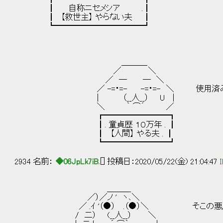
┃ 自称ニセメシア .┃
┃ 【救世主】 やらない夫 ┃
┗━━━━━━━━━━━┛
＿＿＿_
／ ＼
／ ─ ─ ＼
／ -=・=- -=・=- ＼ 使用済み核
| （__人__） U |
＼ ｀ ⌒´ ／
┏━━━━━━━━┓
┃. 童貞歴 １０万年 . ┃
┃ 【人間】 やる夫 . ┃
┗━━━━━━━━┛
2934 名前：
◆06JpLk7iB.
[] 投稿日：2020/05/22(金) 21:04:47
I
＿＿＿
／）／ノ ' ヽ､＼
／ .ｲ '（●） .（●）＼ そこの悪魔達
/ 二） (__人__） ＼