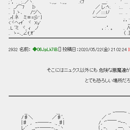
; '， . . :...／ヽ. ､.,.,,. ､.,.,, .<7 ＿: . ' ....｀~...'.
.. ,ノ⌒7 }> ／ レ:ﾍ:. :.... ..， ，:‘. :‘
.. } ,ゝ､ /ツ＼ / ／::::::ｌﾉ .... .. ..; '
..r{ ネ ミ≡=彡' } ｰ'──' .. .... ／￣￣ ﾞ＼.
<ヾへrf´ ヾ Xy' ’’,,／´＼:: /＼ . ,,､.,
..L ﾞミ ヾ_ ｨ ノ ，:‘. 。 .. ∧ .
.. ゝ-､_∠f_ｵ′ 〈 .
━━━━━━━━━━━━━━━━━━━━━━━━━━
2932 名前：
◆06JpLk7iB.
[] 投稿日：2020/05/22(金) 21:02:24
I
そこにはニュクス以外にも 危険な悪魔達が数多
とても恐ろしい場所だ
━━━━━━━━━━━━━━━━━━━━━━━━━━
__ .__ _,. -――- ､,
/♯＼ ／♯ﾞ､ ／ ｀
|♯ ,. -――‐- ._ ♯| /,. '"￣￣ '''‐
レ'´ _,,-‐――‐-､,_｀ヽ { , -､ , ―､