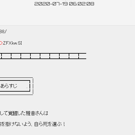
2020-07-19 06:02:08
188/
D:
ZFXkw.SI
┳━┳━┳━┳━┳━┳━┳━┳━┳━
┻━┻━┻━┻━┻━┻━┻━┻━┻━
＿＿＿＿＿
━━━━━┓|
あらすじ .┃|
━━━━━┛|
￣￣￣￣￣￣
』として覚醒した雅音さんは
惑を掛けないよう、自ら死を選ぶ！