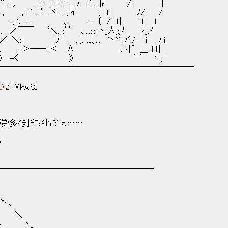
。 ..:::......{:.:': : ﾟ. ): :‘....,|r /i. |
......ゞ､_.,;'イ ;|| ll | ﾉ/ /
， . .. 。 .. .. ｛ / ll| |ll l
.::’’ 。...:::: ヽ_人;;,ﾉ ﾉ_ノ
.,,..... 'ヽ'''i /^/ ii /ii
:＞――-＜ ∧ .ヽ|~ ＿|ll ll|
:》―-く 》 ⌒ ヽ,,l
━━━━━━━━━━━━━━━━━━━━━━━━
D:
ZFXkw.SI
く封印されてる……
ろ
━━━━━━━━━━━━━━━━━━━
_
ヽ
-､ ＼
 ヽ ヽ_