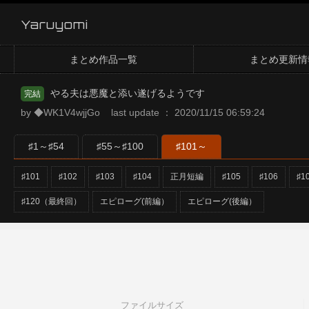
Yaruyomi
まとめ作品一覧
まとめ更新情
やる夫は悪魔と添い遂げるようです
完結
by ◆WK1V4wjjGo last update ： 2020/11/15 06:59:24
♯1～♯54
♯55～♯100
♯101～
♯101
♯102
♯103
♯104
正月短編
♯105
♯106
♯1
♯120（最終回）
エピローグ(前編）
エピローグ(後編）
ファイルサイズ