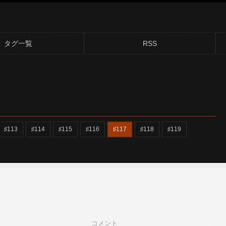
タグ一覧
RSS
♯113
♯114
♯115
♯116
♯117
♯118
♯119
コメント