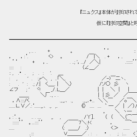
『ニュクス』本体が封印されてる異
仮に『封印空間』と呼ぼ
━━━━━━━━━━━━━━━━━━━━━━━━━━
, .. . + 。 ’‘ :: . .. :::
， ，:‘. く> 。 /￣|＼ . + ，
’‘ + ，.. . ..; '，.../ ／＼| .:::::::’’ 。...:
::::: : 〈∠＿／ + :::. /
:: , .・ . ; . : '. ＿ + ，...ｰ
: , ' . :,rへ、 , ..「＼, ／-)￣二ヽ､
: . ' : .; /:| く＿_. | ＼〉 /ソ○ 彡 
∠フ ; ' ヾ! _/..Ｌ＿／ | | ＼ |
＿＿ ＼厂.., .. . | | 彡 ／ 
，∧::::/く .,.,,.､ ., .,.,,､+... ＼＼
.......∟∨／.:‘.......,,.､ .,. ,.. 《〉 ..... .... ` 
， ＼ ヽ─ ノ/⌒ ＿＿ ノ 
，:‘. 。 .. . .... ,, , /Υ].. （ （ ＼（⌒￣/
:::::::’’ 。...::::’’ ／￣￣７＼::!< 
...... 〈: ＿＿/ .:〉 く＞ ....... ＼厂...
..::: Ｖ＿＿＿／ . : . ・ . ; :.... <