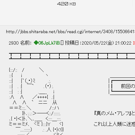
420
KB
http://jbbs.shitaraba.net/bbs/read.cgi/internet/3408/1550664
2930 名前：
◆06JpLk7iB.
[] 投稿日：2020/05/22(金) 21:00:22
I
┳━┳━┳━┳━┳━┳━┳━┳━┳━┳━┳━┳━┳━
┻━┻━┻━┻━┻━┻━┻━┻━┻━┻━┻━┻━┻━
{:::/:: / ＼
:::{ i ヽ ＿＿＿＿＿＿＿
:::| |`（_・）ﾐ .:. |┏━━━━━
:::| . :| ￣` .（・）:. |┃ 前回の
:::| : :| .＿__ i |┗━━━━━
:∧ ∧ ／++++{ .:| ￣￣￣￣￣￣
∧ ∧ ` ニニ 从
＝＝ミ:::..＼ /:::ハ
}ﾄ､:.:.:＞――く::/:::::::. 『真のメム・アレフ
､{ ・}＜}ﾄ､＼､_＿_ く::::＿::::.
ミ＝＝ミﾒ､ ヾミ }::::}Y ヾ} これ以上人類に迷
￣....:::::::） .: .人 {・}<!}}