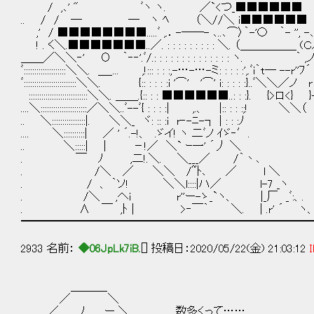
/ ,､' " ﾞヽ ヽ. ／`<つ_■■■■■
.. / / ― ― ヽ ﾍ （＼//＼ i■■■■
,' / ■■■■■■■■.....ﾞ ,.．-──- ､..､⌒〉｀-'〇 
! . く＼.■■■■■■■..／. : : : : : : : : : ＼. （＿＿＿＿
＿＿／＼＼‐' Ο ｀‐‐'.ﾞ/.: : : : : : : : : : : : 
ﾞ::::::::::::::::::::＼＼. ＿_... ,!::: : : :,-…-…-ミ: : : :
ﾞ:::::::::::::::::::::::::＼＼. {:: : : : :i '⌒' '⌒' i
::::::::::::::::::::::::::::＼＼. ＿＿.{:: : : ■■■■■■..:
....＼::::::::::::::::::::::／＼＼..ﾞ--ﾞ{ : : : :| ,.、
.. ＼::::::::::::::::|. ＼＼_ ヾ: :: :i r‐-ﾆ-┐ | :
.... ＼::::::::::| ／ ' ´.-!、 .ゞイ! ヽ 二ﾞノ ｲゞ‐′. ﾞ''-,!,. 
.. ＼:::::| | －!／ ＼` ｰ一' ´丿 ＼ ~ﾞ'
. ￣ ﾉ ,二!.＼. ＼___／ /｀丶､ ■■■■
. /＼ ／ ＼＼ /~ﾄ､ ／ l ＼ ,
. / 、 ｀ソ! ＼＼l::::|ハ／ l-7 _ヽ 
. /＼ ,へi r''ー-ゝ_`ヽ、 |_厂 _ﾞ
. ∧ ￣ ,ﾄ｜ >‐￣｀ ＼. | .r' ´ ヽ
━━━━━━━━━━━━━━━━━━━━━━━━━━
2933 名前：
◆06JpLk7iB.
[] 投稿日：2020/05/22(金) 21:03:12
I
＿＿＿_
／ ＼
／ _,ﾉ ー ＼ 数多くって……