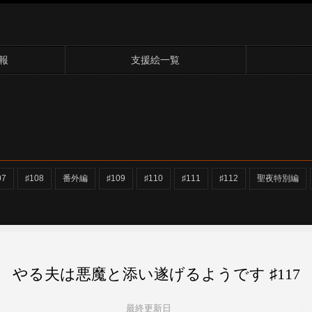
報
支援絵一覧
07
♯108
番外編
♯109
♯110
♯111
♯112
聖夜特別編
やる夫は悪魔と添い遂げるようです ♯117
最終更新日