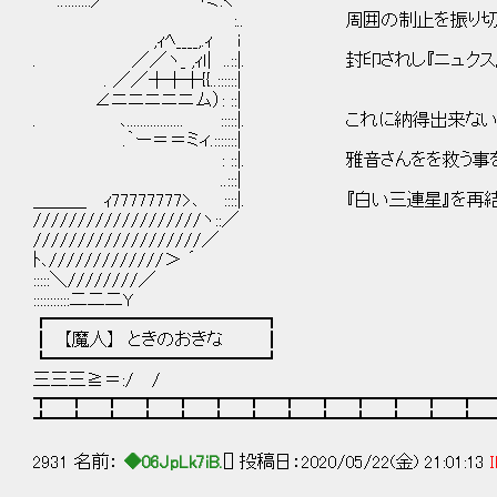
..::::::::／ ヾミ:く
:.. 周囲の制止を振り切り、不死
,ｨﾍ____,.ｨ i
. ／／ヽ_ ,ｨｌ| ..::|. 封印されし『ニュクス
. ／／┼┼┼{{..::::::|
∠ニニニニニム）: ::|
. ､................. :::::|. これに納得
.｀ー＝＝ミィ.:::::::|
: ::|. 雅音さんをを救う事を
..:::|
＿＿＿ ｨ77777777>､ ::::|. 『白い三連星』
///////////////////ヽ::／
///////////////////／
ﾄ､/////////////＞ ´
:::::＼////////／
:::::::::::二二二Y
┏━━━━━━━━━━━━┓
┃ 【魔人】 ときのおきな ┃
┗━━━━━━━━━━━━┛
三三三≧＝:/ /
┳━┳━┳━┳━┳━┳━┳━┳━┳━┳━┳━┳━┳━
┻━┻━┻━┻━┻━┻━┻━┻━┻━┻━┻━┻━┻━
2931 名前：
◆06JpLk7iB.
[] 投稿日：2020/05/22(金) 21:01:13
I