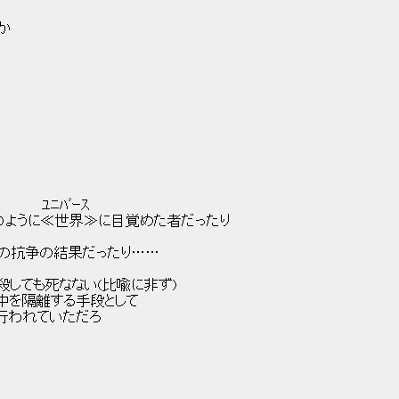
か
ﾞｰｽ
世界≫に目覚めた者だったり
果だったり……
死なない(比喩に非ず)
連中を隔離する手段として
、. 大昔から行われていただろ