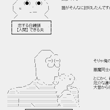
／ （●） （●） ヽ
| u. ' |. 誰がそんなに封印したんです
＼ - ― ／
／ ＼
┏━━━━━━━━━┓
┃ 恋する白饅頭 .┃
┃ 【人間】 できる夫 ┃
┗━━━━━━━━━┛
／￣￣＼
／ _,.ノ ⌒ ﾕﾆﾊ
| （ ー）（ー） そりゃ俺のように≪
.| （___人__）
| ﾉ 悪魔同士の抗争の結
| |_,-‐、_ -、
.人､ 厂丶,丶 v 〉. とにかく、殺しても
_,／::::ヽ､.,ヽ., ___,く_ソ __ノ 厄介な
_, ､ -― ''"...:::::::::＼::::::::::::::::::::( 〔"ﾆ‐-
/.::::::: ':､:::::::::::::::::::::::::::::::::::::::::::::::::r ／⌒ヽ:::::: )
:::::::::::::::::::::::::::::::::::::::::::::::::::::::::::::::::::V／.....￣ ',::::|
:::::::::::::::|::::::::::::::::::::::::::::::::::::::::::::::::::〈 :::::::::::::::... ',::i
:::::::::::::::!::::::::::::::::＼:::::::::::::::::::::::::::::::ﾊ ::::::::::::::::::. ',
┏━━━━━━━━━━━┓