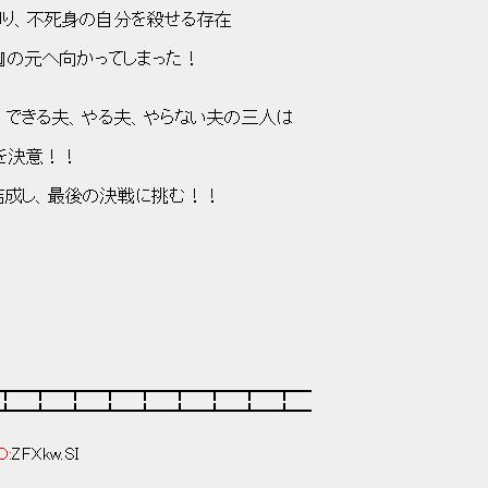
身の自分を殺せる存在
』の元へ向かってしまった！
出来ない できる夫、やる夫、やらない夫の三人は
決意！！
を再結成し、最後の決戦に挑む！！
┳━┳━┳━┳━┳━┳━┳━┳━┳━
┻━┻━┻━┻━┻━┻━┻━┻━┻━
D:
ZFXkw.SI