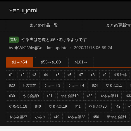
Yaruyomi
まとめ作品一覧
まとめ更新情
やる夫は悪魔と添い遂げるようです
完結
by ◆WK1V4wjjGo last update ： 2020/11/15 06:59:24
♯1～♯54
♯55～♯100
♯101～
♯1
♯2
♯3
♯4
♯5
♯6
♯7
♯8
♯9
♯番外編
♯23
IFの世界
ショート3
ショート4
♯24
やる会話1
♯30
やる会話9
♯31
やる会話10
♯32
やる会話11
♯3
やる会話18
♯40
やる会話19
♯41
やる会話20
♯42
やる会話27
小ネタ
♯49
やる会話28
♯50
新やる会話1