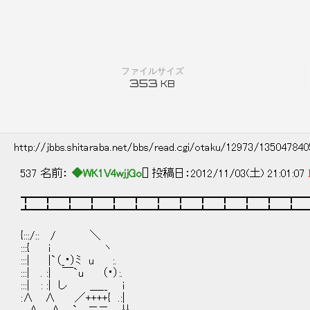
ファイルサイズ
353
KB
http://jbbs.shitaraba.net/bbs/read.cgi/otaku/12973/13504784
537 名前：
◆WK1V4wjjGo
[] 投稿日：2012/11/03(土) 21:01:07
┳━┳━┳━┳━┳━┳━┳━┳━┳━┳━┳━┳━┳━
┻━┻━┻━┻━┻━┻━┻━┻━┻━┻━┻━┻━┻━
{:::/:: / ＼
:::{ i ヽ
:::| |`（_・）ﾐ u :.
:::| . :| ￣`u （・）:.
:::| : :| し ＿__ i
:∧ ∧ ／++++{ .:|