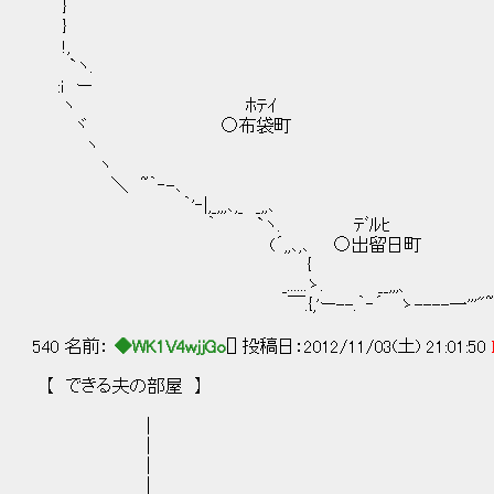
} 
} 
!, 
`ヽ. ｸﾙｽ
:i ー ○来栖
ヽ ﾎﾃ
ヾ ○布袋
ヽ 
ヽ ,
＼ ~｀‐-､ 
｀'‐|,_,,,､,_ 
｀ `ヽ. ﾃﾞ
(´,,､,､ ○出留日町 ´‐
{ _,.:-
_......ゝ. __,,,、 __,,,..
￣.{,'ー--.｀‐´ ゝ----一'''"~
540 名前：
◆WK1V4wjjGo
[] 投稿日：2012/11/03(土) 21:01:50
【 できる夫の部屋 】
|
| 
| 
| | ＿＿＿＿