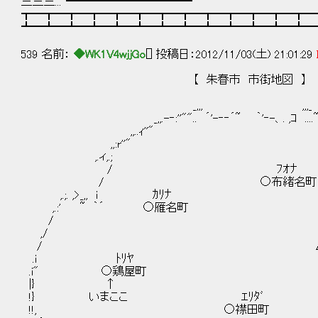
三三三...┗━━━━━━━━━━┛
┳━┳━┳━┳━┳━┳━┳━┳━┳━┳━┳━┳━┳━
┻━┻━┻━┻━┻━┻━┻━┻━┻━┻━┻━┻━┻━
539 名前：
◆WK1V4wjjGo
[] 投稿日：2012/11/03(土) 21:01:29
【 朱春市 市街地図 】
_,,, ,,,_
_,,.-‐:''"".. ´'-‐‐´~ ｀'‐-、. ,ｺ ....~`'
,,..ｨ''" `
,,:r''" 
,.ィ,.; 
/ ﾌｵﾅ 
/ ○布緒名
,.;. ,>_,, i 
,.:' ~ ｀´ ○
/ : 
,/ ﾎﾛﾛﾔ
/ △幌路山
.i ﾄﾘ
.i" ○鶏
|} ↑ ,
!} いまここ ｴ
!!, ○襟