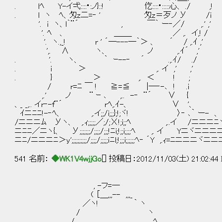
. lﾍ Y-イ弌::::･:ノ}::! 仡::::･:::::心、 ./ ,!
. l ヽ ﾍ、匁z二=‐ ' 匁z＝歹ノ У /i
'. i ヽ、l｀¨´ , ￣｀ ー‐／/ ,.' ,'
'. ﾍ 、 ＿＿_ ／ ,. イ,! / 本
'. ヽ.,_! r ' ´―---―｀＞ 、 ´ / ,.ｲ ,'
',. ∧ ヽ、 ノ ,.ｲ´ ,'
. '. ヽ、 ｀ ｰ--‐ ´ .,.ｲ/ ./
. i ＞ ,. イ ,' ,'
. } ＞ ,. ＜ ! ;
/ r=ﾆ ￣ ! ≧=≦ |―‐-､ ! .i
,.' ノ ¨ ｰ ､ ,.. -‐ ¨´ ∨ {
、_ _,.. イr‐-f¨´ rﾍ,.ｲ-、 ∨ '、
ｲニﾆﾆ!-‐ﾍ、 ,.イ;;/i;;;};!;ヾ! 〉‐ ､｀ ー- 、
/ニニニﾑ Уヽ、 ,.ｨ;;;;;／;/;Χ!;i;;ﾍ ,..イ /ニニニﾆ
ニﾆﾆ／ニヽ{、 У;;;;;;;/;;;;/;;;!ﾆi;!;;i;;;;ﾍ ,. イ Yニヾニニニ
ニﾆ/ニニニﾆ＞y';;;;;;;;;;/;;;;/;;;;;ｉﾆl;!;;;i;;;;;;ﾍ‐ ´Y ,.ｨ=ﾆニニニヾニニ
541 名前：
◆WK1V4wjjGo
[] 投稿日：2012/11/03(土) 21:02:44
, -フ=─
( ［＿,,,-- ,,,_
／ヽ! ｀ ヽ
/ ヽ
. / , ､ ﾍ