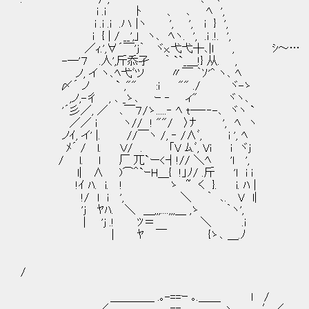
i .i ﾄ 、 ､ ﾍ ',
i .i .i .ハ |ヽ ', ', i } ',
i { | / __',」 ヽ､ ﾍヽ. ', .i .!. ',
／ｨ.',∀´￣'j｀ ヾx.弋弋┼､|l , ｼ～…
-─'７ .人',斤忝孑 ｀ ``_＿!} 从. ,
ノ, イ ヽ､ﾍ弋ﾞツ 〃￣ ｀ｿ'^ ヽ､ ﾍ
〆´ ノ ` ,"" :i "" ./ ヾ-ゝ
,ノ,-彳 , ､ _ゝ､ ｰ ‐ ィ" ヾヽ､
'´彡／, ／ ､￣７/ゝ.....‐ ﾍ t─‐‐-､ ヾヽ `
／／ i ヽ// ! ""/ 〉ﾅ '
ノｲ, イ' |. //￣ヽ /, ‐ /∧ﾞ, i 
ﾒ´ / l. Ｖ/ . 「V ﾑ.ﾞ, Vi i ヾj 
/ l. l 厂 兀`ー<┤!// ＼ﾍ 'l ', /: 
l| ∧ )⌒＾`ｰH＿{ !」ﾉ/ .斤 'l i i { :
!ｲ ﾊ. i. ! ゝ ~ く }. i. ﾊ | 
!/ l i ', ＼ ｀ ､. V l| 从: （|///
'j ﾔﾊ. ＼ ＿,,,....,,,＿ ,ゝ ｀ヽ', i⌒ヽゝ
| 'j .! ﾂ＝ ＼ .i ヽ ヽ 从ヽ
| ﾔ ￣ {ゝ､ ＿.ﾉ ∧___,ﾍ ヽ.
/
＿＿＿＿ .｡-==ｰ ｡.＿＿ l /