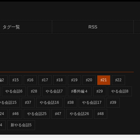
タグ一覧
RSS
編2
♯15
♯16
♯17
♯18
♯19
♯20
♯21
♯22
やる会話6
♯28
やる会話7
♯番外編４
♯29
やる会話8
やる会話15
♯37
やる会話16
♯38
やる会話17
♯39
24
♯46
やる会話25
♯47
やる会話26
♯48
54
新やる会話5