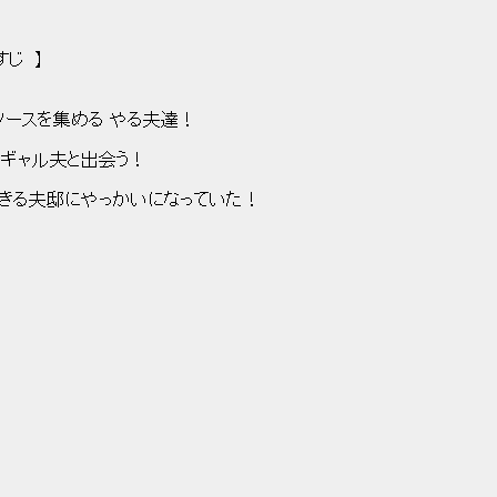
すじ 】
ソースを集める やる夫達！
ギャル夫と出会う！
、できる夫邸にやっかいになっていた！