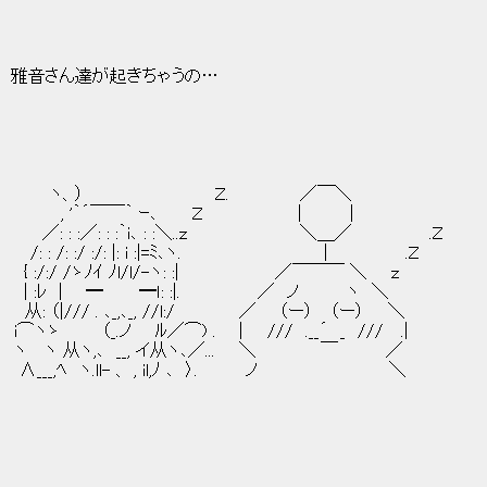
 雅音さん達が起きちゃうの…
, ﾍ ヽ ヽ、） Ｚ. ／￣＼
', ﾍ , '｀´￣￣｀ ｰ､ Ｚ | |
／: : :／: : :｀i､ : :＼..ｚ ＼＿／ .Ｚ
: /: :/ :/: |: i :|=ﾐ､ヽ. | .Ｚ
/:/ /ゝﾉｲ ﾉl/l/-ヽ: :| ／￣￣￣ ＼ ｚ
| :ﾚ | ━ ━ｌ: :|. ／ ノ ヽ ＼
 . ､_,､_, //l:/ ／ （ー） （ー） ＼
 （_.ノ ﾙ／⌒) . | /// .__´ _ /// .|
,､ __, イ从ヽ､／... ＼ ￣ ／
ll- 、 , il,ﾉ ､ 〉. ノ ＼