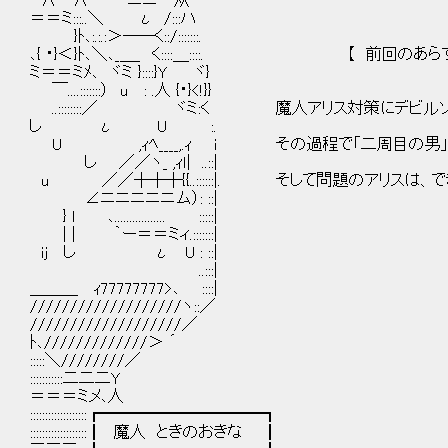
∧ ∧ ` ニニ 从
＝＝ミ:::..＼ ι /:::ハ
}ﾄ､:.:.:＞――く::/:::::::.
､{ ・}＜}ﾄ､＼､_＿_ く::::＿::::. 【 前回のあら
ミ＝＝ミﾒ､ ヾミ }::::}Y ヾ}
￣....:::::::） u : .人 {・}<!}}
..::::::::／ ヾミ:く 魔人アリス対策にデビル
し ι U :.
U ,ｨﾍ____,.ｨ i その過程で「二周目の男」
し ／／ヽ_ ,ｨｌ| ..::|
u ／／┼┼┼{{..::::::|. そして問題のアリスは
∠ニニニニニム）: ::|
} l ､................. :::::|
| | ｀ー＝＝ミィ.:::::::|
ij し ι U : ::|
..:::|
＿＿＿ ｨ77777777>､ ::::|
///////////////////ヽ::／
///////////////////／
ﾄ､/////////////＞ ´
:::::＼////////／
:::::::::::二二二Y
＝＝＝ミメ､人
:::::::::::::::::::┏━━━━━━━━━━┓
:::::::::::::::::::┃ 魔人 ときのおきな ┃