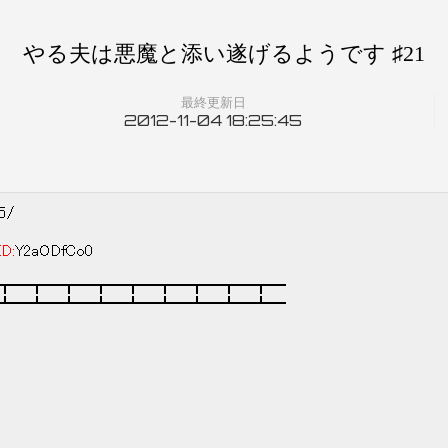
やる夫は悪魔と添い遂げるようです ♯21
最終更新日
2012-11-04 18:25:45
05/
ID:
Y2aODfCo0
┳━┳━┳━┳━┳━┳━┳━┳━┳━
┻━┻━┻━┻━┻━┻━┻━┻━┻━