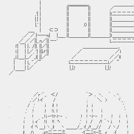
| ＿＿＿＿__ | ||￣￣￣|
| ||￣￣￣￣|| ／￣￣￣￣￣| |
,'| | || || |ｌ二二二二二ｌ|| 
|.| | || || ||＿＿＿＿＿||| 
|,' | || .0 || ||＿＿＿＿＿||| ||
＿_ ｜ ⊂⊃ || || ||＿＿＿＿＿|||
..／ ／.|――n| |＿__.||＿＿＿＿||＿＿＿＿|ｌ＿＿＿＿
／ ／／||_.n／||.ー‐' L二二二二二｣|＿||
l'| ￣| |､ /||. ||／||. ＿＿＿＿＿＿＿_,,
l.| | |／, '| ||ﾚ!'|| .／ ／l
,,l.|＿_|,,／ ,,l| ||／~ ／ ／／ll
| | l,, "／~ l二二二二二二二二l／ ~
| | |／ |_|,! |_|,!
／ ￣￣
／r '´,.. ＜/ ｀＞ ､ ヽ、 ｀ ､ヽ
,.'／.!イ / ; ＼ > ヾ., . 
. / ,' i i! .! i. i ', ＼
,' .! .l !i. l l ! i '
. ,. ! ,..!i.-‐!l‐i‐- 、 .! .! ‐i‐- .! .! 
i i ィ´ .!l. !!. ﾍ ,' i / /! ｀ヽ.i. !
l ｲ ﾍ ＿l ヽ._i! ヽ ＿＿_/_,..ｲ_/!＿// ./ ヽ./ !
. i!. ﾊ ,.z=ニ二二ミ、 イ二ﾆ=-ミ、ｨ＿_,ｲ .!