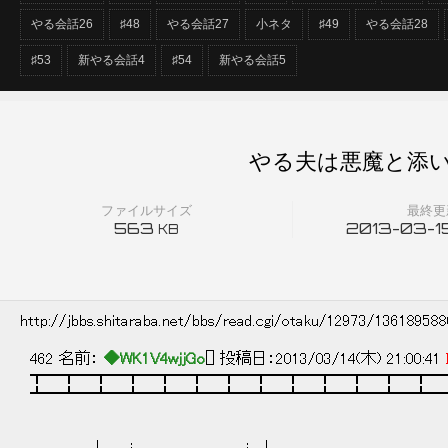
やる会話26
♯48
やる会話27
小ネタ
♯49
やる会話28
♯53
新やる会話4
♯54
新やる会話5
やる夫は悪魔と添い
ファイルサイズ
最終更
563
2013-03-15
KB
http://jbbs.shitaraba.net/bbs/read.cgi/otaku/12973/13618958
462 名前：
◆WK1V4wjjGo
[] 投稿日：2013/03/14(木) 21:00:41
┳━┳━┳━┳━┳━┳━┳━┳━┳━┳━┳━┳━┳━
┻━┻━┻━┻━┻━┻━┻━┻━┻━┻━┻━┻━┻━