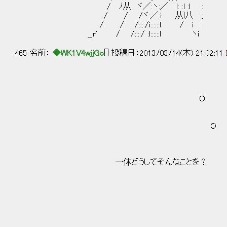
/ ﾉ从 ヾ／:ヽ:／ l: :l :l :
/ / /ヾ:／:i 从}八 ;
/ / /::::/i::::::l / i :
__r' / /::::/ :l::::::l ヽi
465 名前：
◆WK1V4wjjGo
[] 投稿日：2013/03/14(木) 21:02:11
＿＿＿＿＿__
. ´
r ´
Ｏ ｏ r┴─
| ./:.:/⌒/
|/.:./:.:_/.
Ｏ ノ丁/ ､_j__
ﾈ/V ∩
l ∪ 
ﾉ '''' 
一体どうしてそんなことを？
o ヽ ⊂⊃|
｀ ー‐＜ヽ
{OY ⌒ヽ
| 
|/
| 
rとヽ 