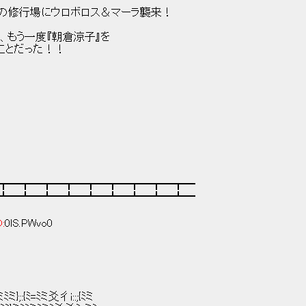
ない夫の修行場にウロボロス＆マーラ襲来！
は、もう一度『朝倉涼子』を
させることだった！！
┳━┳━┳━┳━┳━┳━┳━┳━┳━
┻━┻━┻━┻━┻━┻━┻━┻━┻━
D:
0lS.PWvo0
};:{ﾐ=ﾐミ爻彳i::;{ﾐミ