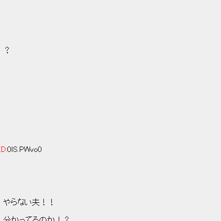
！？
ID:
0lS.PWvo0
ﾚ⌒! やらない夫！！
! {! 分かってるのか！？