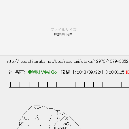
ファイルサイズ
506
KB
http://jbbs.shitaraba.net/bbs/read.cgi/otaku/12973/13794305
91 名前：
◆WK1V4wjjGo
[] 投稿日：2013/09/22(日) 20:00:25
I
┳━┳━┳━┳━┳━┳━┳━┳━┳━┳━┳━┳━┳━
┻━┻━┻━┻━┻━┻━┻━┻━┻━┻━┻━┻━┻━
＿_
／ ゝ-''｀`ヽ--､___
／ _ , .}:::＞､
/ﾟﾉ=> ｲｿ / ﾉ::／ﾐ）＼ 【 前
. {ﾐ"__,, -､´__, { /´ , ｨ=》､ ＼