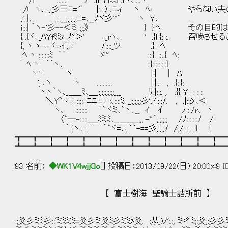
/i ::::::: ﾉ .{{ Ｙfﾐﾐi .}ヽ､::::ヽ
/! ヽ､_,,,彡三ﾆ='" |::::〉､ﾆィ ヽ ﾍ: やら
,'::|､ ::::__;;;;;;,ﾆ=､__ﾉヾ彡'''" ヽ Ｙ､
i:::| ｀ヽ-'彡--＜ミ ;;;》 } }lﾍ その目的
{ .{ヾ､_ﾊＹfﾐﾐｧ ﾉ''＞' ._rヽ､ ' .}l {: :. 召喚
{, ヽ ゝ--ヾ=イ,／ /::::_ツ .}.l ﾍ
.ﾍ ヽ :::::::ﾐ ´´ ゞ'' :::}.|::､{ ﾍ:
ﾍ ヽ ｀｀ヽ､ ::{:l:::::::}
ヽヽ ヽ |:| | .ﾊ:
',.､ヽ ヽ .......... |:|... , .{::{:
ヽヽ｀ヽ､__＿_ﾐ､＿;;;;;;;;;;;___ ﾘ:|:::. , .{{ Ｙ: : : :
＼Ｙ`ヽ==::::=ﾆﾆ==-:､::::ﾐ､_;;;;;;;彡'ノ::::/. . .|:::>､＜
ヽ､ :::::::: ｀`ヾミ､`ヽ､__ ｲ ｲ ﾉ:::/r､ ヽ
〈`─-:::::_＿ﾐミﾐ､__＿＿_,,, -''´,,;;;;; /ﾉ:::::::ﾉ /
｀<ヽ､:::: ｀`ヾ=､､""-==彡;;;;;ﾉ /./::::::::{ {
┳━┳━┳━┳━┳━┳━┳━┳━┳━┳━┳━┳━┳━
┻━┻━┻━┻━┻━┻━┻━┻━┻━┻━┻━┻━┻━
93 名前：
◆WK1V4wjjGo
[] 投稿日：2013/09/22(日) 20:00:49
I
【 富士樹海 聖騎士詰所前 】
:;爻彡ミﾐ彡::ﾞミﾐミﾐ=爻彡ミ爻ﾐ彡ミﾐﾒ爻. :从,)ﾉ':.:, ミ彳ﾐ;:爻;:彡彡ミﾐミ