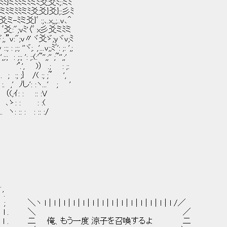
ミﾐﾐ}ミﾐﾐミﾐミﾐ爻爻ﾐ;:ミﾐ
v､｀彡ミﾐミﾐﾐミﾐ爻爻}爻};:彡ﾐ
爻ミ-ﾐミ爻}ﾞ :;､.x,,;..v､＾
x;: ﾞ爻:";vﾐ'〈ﾞ x彡爻ミﾐミ
ﾒﾞ';ゞ;,”v:";v〃ヾ爻ゞ;yヾv;ﾐ
 ''ヾ;. ,'...v;;ﾐﾞ': ;: ',;
 ': ;:(:'~'',;'' ;~'',;'
＼＼ 'ﾟ.', )） .; : ;:
￣ . ; :; ;} /( :; ;~ ',
. ,' ﾉし': :ヽ...' ; '
（(,ｲ: : :: :V
､ゝ: : : :(
 :: : : :: :/
.
.
l｜l｜l｜l｜l｜l｜l｜l /／
. ＼ ／
 俺、もう一度 涼子を召喚するよ 二