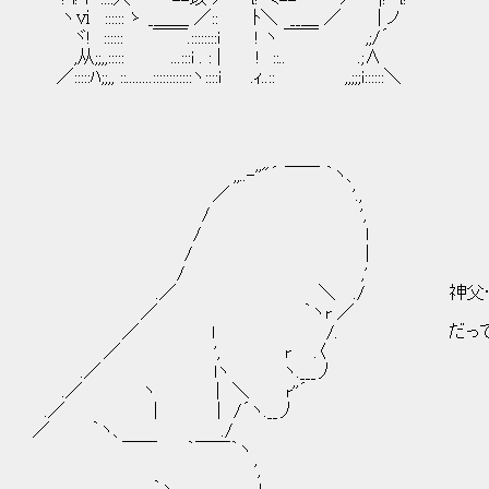
ヽⅵ :::::: ゝ _＿＿ ／:: ﾄ＼ __＿ ／ | ノ
ヾ! :::::: ￣￣.::::::::i ! ヽ ￣￣ ,;
,从;;,,::::: ...:::i . : | ! ::.. .;∧
／:::::ﾊ;;,, ::........::::::::::::ヽ::::i .ｨ..:: ,,;;;i::::::＼
,,..-''"´ ￣￣ ｀ヽ、
／ '.,
/ ',
/ l
/ |
/ ,'
.／ ＼ ./ 神父… 仕方な
／ ｀ヽr ／
／ l /. だって俺、“思い出し
／ ', r .〈
.／ lヽ ヽ.___丿
.／ ヽ | ＼ r''´
.／ | | /´ヽ.__丿
／ ｀ヽ、 ./
￣￣ ｀￣￣｀ヽ
',