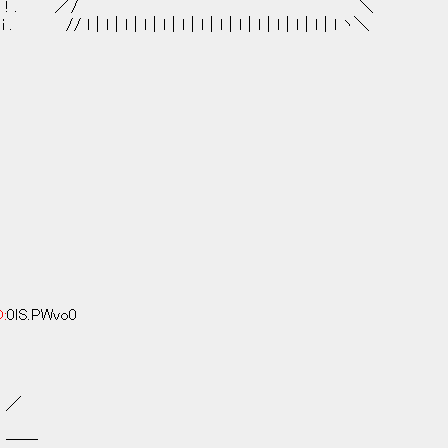
＿,,,_＿＿ ! . ／/ ＼
l｜l｜l｜l｜l｜l｜l｜l｜l｜l｜l｜l｜l ヽ＼
D:
0lS.PWvo0
;ヽ ／
∨... ──