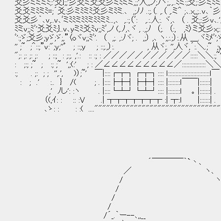
爻彡ミミミﾐ;:'爻};;'彡爻ミ爻爻彡ミﾐミミ,;;'人,,ノ;ﾉヾ;,.,..ﾐミ:;爻;:彡ミﾐ
爻爻ミﾐミﾐ=;´爻:彡ミﾐミﾐ爻彡ミﾐミ.､ ,;ﾉﾉ .:;.（. ,.（ ,.ミ＾ ;､.x,,;..
爻爻彡｀､v,..v､ﾞミﾐﾐミﾐﾐミﾐﾐミﾐ...,､ ,.:;（ﾞ: ,.:.人:. ヾ,､ （ . 爻;:彡v､.'
ﾐミv;;ﾐﾞ'爻爻ﾐ;}..v､yミﾐ爻ﾐv;;ﾐﾞ,ノ (,.ﾉ,､ヾ , .,;ﾉ （;. （:, ,ﾐ〉ミ爻彡
ﾞ':;ゞ;爻彡;yゞ;ゞ;,”〈oヾv;;ﾐﾞ'. （ ,;. ,:ﾉヾ; . ,;） ,､ ヽ;,:.;）:.从 ＿.ヾﾐ
'' ;~ ;＾::;”v:";y;''ﾟ ; ::;y ; ::;.,）:. , 从ヾ;. '',人ヾ,´:.＼.;~ ;y ::; : ;:;
";: ;: ;: ;: ; ::; : ;:;. ,'.: :: :; : ／／／／／／／／／／／:::::＼＼:;~'',;:; : ;:;
: ;:; ;~ ; :; ;~ ',;(:' ; : ／∠∠∠∠∠∠∠∠∠／::::::::::::::::
:; . ;: ; ; '',.', )）;~' ￣|::::┌┬┐┌┬┐:::: ｌ::::::::::::::::::::::::::::ｌ
: ; .' :.. } /( ; . |::::├┼┤├┼┤:::: |::::::::ｌ￣￣|:::::::| :
,' ﾉし': :ヽ . |::::└┴┘└┴┘:::: |::::::::l ｡ |:::::::| . 
（(,ｲ: : :: :V .| ┬┬┬┬┬┬┬ :| ┬:l |:::::::| . 
､ゝ: : : :( ...."""""""""""""""""""""""""""""""".. ヽ:
´￣￣￣￣｀`丶､
／ ヽ､
/ ヽ
/ '
/ ; ＼ヽ l｜l｜l｜l｜l｜l｜
/ l 
/´_.｀ー--､,,__ ｌ . 二