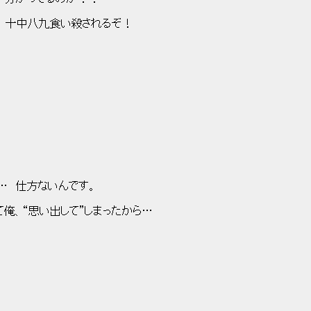
/´ 十中八九食い殺されるぞ！
いんです。
て”しまったから…