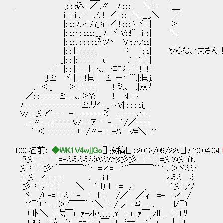
. ,: : :込-:／ .〃 /::::::| ＼=- l＿
i: : :i ,／ ノ. ! .／.ｉ::::: |＼ ___.＼ ／
|: :.:|/..イ/ｨ_彳.／ !::::::|ゝヾ: :| ＞
|: :.:ﾄ!: :.:.:.:|__|/ ヾ V:::!¨ i､::| ＼
|: :.:|.!: : : ::込ツヽ V:tッｱ:.:.|
|: : ﾄ|: : : : | ヾ !: :.| やらない夫さん
_|: : |:|: : : : | u .' ｲ: :.:|
／ |: : |.|: : :ﾄ:.ﾄ､.. ⊂つ ／: !:.|! !
_!≧ ヾ |.|: |!貝| ≧ ー.' ｀¨.|:貝j.
, -＜_ ＞<＼: :.| ! ミ.､ .|从ﾉ
／: :|: : : : :≧. . ､..＞Y:| ! N: :ヽ
/: : : :.|: : : : : : : : : : ≧.りへ _ ヽV|!: : : :.i_
V/: :.彡ｱ¨: : ＝-: _: : : : : : ミ ､||: : : ノ: :ｉ
､: 〃: |: :: : : : : V/: : :ｱ＝‐- ._ヾ/／: : : :.
` ＜|: : : : : : : ::! !:/〃-: : _-ﾊ┴V=＼: :Y
100 名前：
◆WK1V4wjjGo
[] 投稿日：2013/09/22(日) 20:04:04
ﾌ彡三ニ＝=-ミミミミﾐﾐWミW杉彡彡三ニ＝=彡W彡ｲN
彡彳ニ彡''´￣￣￣¨｀ー=≠=─''¨￣￣￣¨`'''ァ＞ヾミシ
Σ彡 ｲ :::::::: ､ i li Zミミ三ﾐ
彡 彳ﾘ :::::::: ＼ ヾ {;! } z= ,ｨ , ヾ彡 ,Zﾉ
ゞ /! -=＝ミ ｰ- ヽ } i! /／ ／,ｨ＝=- }ィ ./
Y⌒}! '':::::::＞''￣￣｀ヾ＼|..i!../ ,z三≦─ ､ .
! }ﾄ|＼__{{弋￣t__ｧ-z}ﾊ;;;;;;;;;;Y x t__ｧ￣フ}}__／! il ﾘ
! i! i ::::人 `ー ==以 ﾉ￣ {! ﾐ== ─''´ ﾉ |