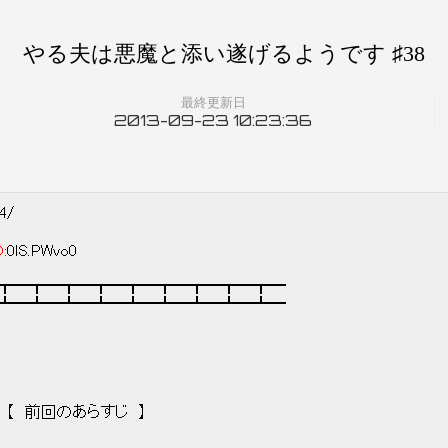
やる夫は悪魔と添い遂げるようです ♯38
最終更新日
2013-09-23 10:23:36
24/
D:
0lS.PWvo0
┳━┳━┳━┳━┳━┳━┳━┳━┳━
┻━┻━┻━┻━┻━┻━┻━┻━┻━
回のあらすじ 】