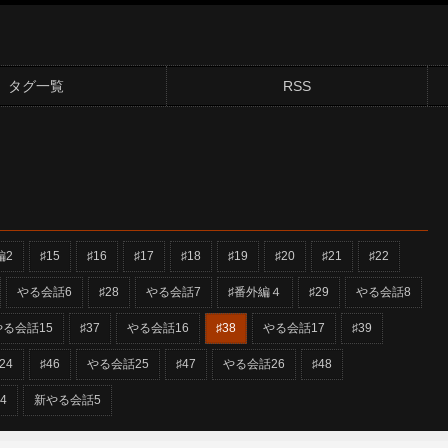
タグ一覧
RSS
編2
♯15
♯16
♯17
♯18
♯19
♯20
♯21
♯22
やる会話6
♯28
やる会話7
♯番外編４
♯29
やる会話8
やる会話15
♯37
やる会話16
♯38
やる会話17
♯39
24
♯46
やる会話25
♯47
やる会話26
♯48
54
新やる会話5