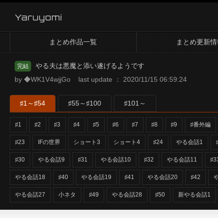
Yaruyomi
まとめ作品一覧
まとめ更新情
やる夫は悪魔と添い遂げるようです
完結
by ◆WK1V4wjjGo last update ： 2020/11/15 06:59:24
♯1～♯54
♯55～♯100
♯101～
♯1
♯2
♯3
♯4
♯5
♯6
♯7
♯8
♯9
♯番外編
♯23
IFの世界
ショート3
ショート4
♯24
やる会話1
♯30
やる会話9
♯31
やる会話10
♯32
やる会話11
♯3
やる会話18
♯40
やる会話19
♯41
やる会話20
♯42
やる会話27
小ネタ
♯49
やる会話28
♯50
新やる会話1