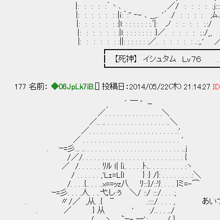
|: : : : :｀丶､ ／/ : : : : :ｊ:::: : :
|: : : : : : :|ｉ:｀:'' ‐- ､ __,.. '´ ./ : : : : ;ﾑ､;;: 
|: : : : : : :|l: : : : : : : :.ﾞ|: ノ : : : : :.:/ ｀`''
|: : : : : : :|l: : : : : : : : :}／. : : : : :.:/_, 
|: : : : : : :||: : : : : : :／. : : : : :
┏━━━━━━━━━━━━━━
┃ 【死神】 イシュタム Ｌｖ７６ .
┗━━━━━━━━━━━━━━
177 名前：
◆06JpLk7iB.
[] 投稿日：2014/05/22(木) 21:14:27
ID
, ´ ￣ ﾞ ｰ
／. . . . . . . . . . . . . . .＼
／.. .. . . . . . . . . . . . . . . . ..＼
／. . . . . . . . . . . . . . . . . . . . . . .:'
／ . . . . . . . . . . . . . . . . . . . . . . . . . '
. ｰ=彡... .. . . . . . . . . . . . . . . . . . . . . . . . . ..j
/／/. . . . . . . . . . . . . . . . . . . . . . . . . . {
／ /. . . . . . ﾘﾙ ｌ| {i.. . . . .ﾄ､. . . . . . . . . :ヽ
/ . . . . . . ,'Lｪ=L{l } :} /}: . . . . . . . .:＼
/. . . .{.. . . ..x==ｯz八 ﾘ:::}/::ﾘ. . . . }ミ=-⌒
ｰ=彡. . . .人. . ..弋:し:ぅ ＼/ ::/ :::/. . . .;
. 〃/／ ,从. .{ ¨ .::::/. . . . , 
. ／ } 从 ' :/.. . . ../
/.. . .ヽ `ｰ- 一'.:. . . . ../ }