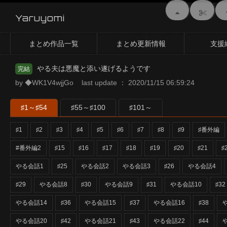
Yaruyomi
まとめ作品一覧
まとめ更新情報
支援
やる夫は悪魔と添い遂げるようです
完結
by ◆WK1V4wjjGo last update ： 2020/11/15 06:59:24
♯1～♯54
♯55～♯100
♯101～
♯1
♯2
♯3
♯4
♯5
♯6
♯7
♯8
♯9
♯番外編
#番外編2
♯15
♯16
♯17
♯18
♯19
♯20
♯21
♯
やる会話1
♯25
やる会話2
やる会話3
♯26
やる会話4
♯29
やる会話8
♯30
やる会話9
♯31
やる会話10
♯32
やる会話14
♯36
やる会話15
♯37
やる会話16
♯38
やる会話20
♯42
やる会話21
♯43
やる会話22
♯44