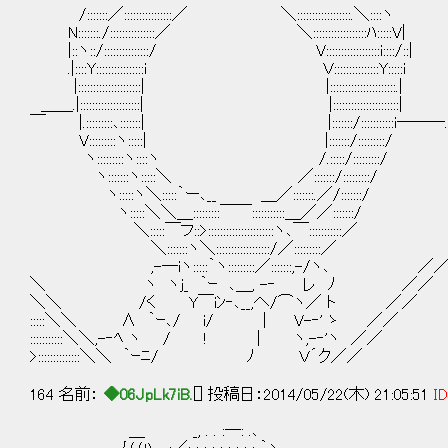
/:::::::／::::::::::::::::／ ＼::::::::::::::::::.＼::::ヽ
N:::::::./:::::::::::::::／ ＼::::::::::::::::::ﾊ:::::V|
|::ヽ::/:::::::::::::::/ V::::::::::::::::::i::::/::|
.|::::Y::::::::::::::::i Ｖ:::::::::::::::Y:::::i
|:::::::::::::::::::::| |:::::::::::::::::
＿＿.|::::::::::::::::::::| |::::::::::::::::::::::|
￣ |.:::::::::､:::::::| |:::::::/:::::::
V:::::::::ヽ:::::| |:::::::/:::::::::/
ヽ:::::::::ヽ::::ヽ /.:::::/:::::::::/
ヽ:::::::ヽ:::::＼ ／:::::::/:::::::::/
ヽ:::::ヽ＼:::::｀ー､__ ＿／:::::::.／/:::::::/
ヽ:::::＼＼＿:::::::::￣￣:::::::::::＿／／:::::::/
＼:::::￣フ::>::::::::::::::::::::::ヽ､￣:::::::::::／
＼:::::::ヽ＼::::::::::::::::::/／:::::::::／
,-─iヽ:::::｀ヽ:::::::::／:::::::,-/ヽ､ ／
＼ ヽ ヽj_ ｀ｰ ､＿, -‐ レ ﾉ ／／
＼＼ /く Y￣iﾝ‐､__,へ/⌒ヽ／ ト ／／
:::::＼＼ ∧ ｀ｰ､/ i/ | V-‐' ゝ ／／
:::::::::::＼＼,-‐ﾍ ヽ / ! | ヽ,-‐'ヽ ／／
>::::::::::::::＼＼ ｀ｰﾆ/ ﾉ Ｖ´ク／／
164 名前：
◆06JpLk7iB.
[] 投稿日：2014/05/22(木) 21:05:51
ID
＿ _, . . :―: .､