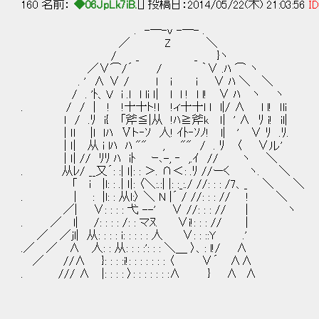
160 名前：
◆06JpLk7iB.
[] 投稿日：2014/05/22(木) 21:03:56
ID
. -─-v -─- .
／ Z ＼
/ _ _ }ヽ
／∨⌒/´ / ｀∨ .ﾊ ⌒ ヽ
. ' ∧ ∨ / ｌ i i ∨ ﾊ ＼ ＼
/ . 'ﾄ、V i .ｌ l li ｌ| l l ! l l! ∨ ﾊ ヽ ヽ
. / / | ! !十十ト!l !ィ十十l ｌ l|/ ∧ l l! ｌli
ｌ / .ﾘ i{ 「斧≦|从 !ﾊ≧斧k ｌ| ' ∧ ﾘ i! 
| ｌl |l ｌﾊ Ⅴト‐ｿ 人! ｲﾄ‐ｿﾉ! l| ' ∨ ﾘ
| ｌ| 从 i lﾊ ﾊ "" , "" / . ﾘ 〈 ∨ル'
| ｌ| // ﾘﾘ ﾊ iﾄ ｰ､-, ‐ ,.ｲ // ヽ
. 从ﾚ/ __又´: :| ｌ|: : ＞. ∩＜: .ﾘ //ーく ヽ. ＼
「 i |l: : .| ｌ|: 〈＼:.:| |: :_:./ //: : : /7、_ ＼ ＼
. | : |l: : 从l:〉 ＼ N |´ / //: : : // ! ＼
／| ∨: : : : 弋 --' ∨ //: : : // | ヽ
. ／ l| /: : : : /: : マﾇ. ∨i!: : : // |
／ ／jl| 从: : : : i: : : : : 人 ∨: : ::Y .'
.／ ／ ∧ 人: : 从: : : :': : : ＼＿ 〉、: l!/ ∧
／ //∧ }: : : :i!: : : : : : : 〈 ∨´ ∧∧
. /// ∧ |: : : : 〉: : : : : : :∧ } ∧ ∧