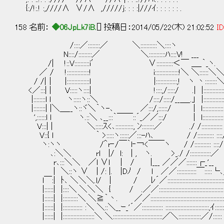
{:/!:.! :,////∧ ∨/∧ ,/////j: : : :|///ｲ: : : : : : .
158 名前：
◆06JpLk7iB.
[] 投稿日：2014/05/22(木) 21:02:52
ID
/::::／::::::::／ ＼:::::::::::＼::::ヽ
N::::/:::::::::／ ＼:::::::::::ﾊ::::V! ___
/| !::V::::::::::i′ ∨:::::::::::＜￣ ＿_｀_ヽ.
／ / !:::::::::::::::! i::::::::::::::::!＼ ＼::::::＼
/ /|│ |:::::::::::::::l |::::::::::::::,! ヽ 丶:::::::
<／:::| | V:::::ヽ::::| !::::,/:::::/ .| |::
|::::::::l l ヽ:::::ヽ::＼ /::::/:::::/__＿_.」 |::::::::::::::::
|::::::::| |＼＿__ヽ::ヾ＼｀ヽ-､ ／:::/,::::::/ | l::::::
',::::::l l ヽ.::＼ ､__:::｀￣￣::´_／／:::/ | l::::::::::::::: 
V:::| | ＼:::::ｽ<､::::::::::::, ﾝ::::::::／ ./ /:::::::::::::: 
V::{ l ｀ >:::::ヽ::::::／:::-ﾊ､ / /::::::::::: ::::
ヽ:ヽヽ /＾r‐/￣｀l‐￢<￣￣ヽ / /::::::::::: ::::/
､:＼＼ rl |/ l: | , ヽ. >_./ /::::::::::::::／
r､:::＼＼ ／l ∨l | / |___ ／／／:::::::┌_'__
| ＼::ヽ ∨ | /: |. |Dﾉ / l ／／:::::::::::::￣:::::
l￣:| ﾄ､ ＼＼＼.l/ | / ﾚ´／::::::::::::::::::::::::::::::::::::::::::
|::::::| |::::＼ ＼＼＼ { / .／／::::::::::::::::::::::::::::::::::::::::::::::::::
|::::::| |::::::::::＼ ＼≧｀丶. ／／:::::::::::::::::::::::::::::::::::::::::::::::::::::::
|::::::| |::::::::::::: :＼ ＼::＼__ｰ_'´／:::::::::::::: :::::::::::::::::::::::::::::,ｲ::::::::::
|::::::| |:::::::::::::::::::::＼ ＼:::::::::::::::::::::::::::::::::／＼:::::::::::::::／/:::::: :::