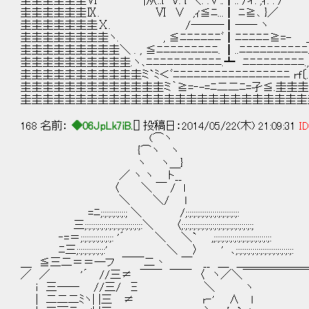
圭圭圭圭圭圭Ⅵ |从::{ V: { ＼: :∨:.┃..ﾞ/ィ: ;ｨ
圭圭圭圭圭圭Ⅸ. Ⅵ ∨ ,ｨ≦ﾆ...┃ ﾆ≧､ 
圭圭圭圭圭圭圭Ⅹ. /―――┃―― ヽ Ⅹ
圭圭圭圭圭圭圭圭ヽ. , ≦ﾆﾆﾆﾆﾆﾆﾞ┃ﾆﾆﾆﾆﾆ≧=- 
圭圭圭圭圭圭圭圭圭＼ . , ≦ﾆﾆﾆﾆﾆﾆﾆﾆﾆ. ┃..ﾆﾆﾆﾆﾆﾆﾆﾆ
圭圭圭圭圭圭圭圭圭圭.ヽ､ﾆﾆﾆﾆﾆﾆﾆﾆﾆﾆﾆ.┻ ﾆﾆﾆﾆﾆﾆﾆﾆﾆ
圭圭圭圭圭圭圭圭圭圭圭ミ`ﾐ＜ﾞﾆﾆﾆﾆﾆﾆﾆﾆﾆﾆﾆﾆﾆﾆﾆﾆﾆ r
圭圭圭圭圭圭圭圭圭圭圭圭圭ミ｀≧=‐-=ﾆ二二ﾆ=孑≦.圭圭
圭圭圭圭圭圭圭圭圭圭圭圭圭圭圭圭圭圭圭圭圭圭圭圭圭圭圭圭
168 名前：
◆06JpLk7iB.
[] 投稿日：2014/05/22(木) 21:09:31
ID
(⌒ヽ
{⌒ヽ ヽ
ヽ ヽ＿}
／ ヽ ヽ ト__
〈 ＼ ￣ / l
＼ ＼/ l
=ﾆ;:;:;:;:;:;:; ＼ /;:;:;:;:;:;:;:;:;:;:;:;:;:
三;:;:;:;:;:;:;:;:;:;:;:;:;:;:＼ 〈;:;:;:;:;:;:;:;:;:;:;:;:;:;:;:;:;:;
‐=＝;:;:;:;:;:;:;:;: '´ ＼ ＼` ,;:;:;:;:;:;:;:;:;:;:;:;:;:;:
ﾆ三;:;:;:;:;:;:;:' ＼ 〉 ' ､;:;:;:;:;:;:;:;:;:;:;:;:;:;:
＿ ≦三二＝＝─フ ￣￣二丶 ￣ __ ＿ ＿＿＿＿＿＿
／ ／ '´ //三≠ ￣￣ ￣￣ 〈 ヽ／＼￣￣￣￣￣
ｉ 三── //三/ Ξ ＼ ヽ
| 二二二ﾐヽ| |三 ≠ r‐' ∧ l