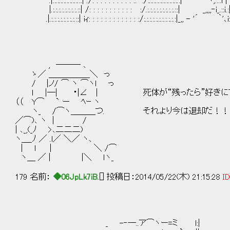
.|.:.:.:.:.:.:.:.:.::| ./: : : : : : : : : : :: :/:.:.:.:.:.:.:.:.:.:.:| ヽ,.::
|.:.:.:.:.:.:.:.:.::| /: : : : : : : : : : : :/.:.:.:.:.:.:.:.:.:.::| _,,,,‐i_.
.|.:.:.:.:.:.:.:.:.::| iｨ: : : : : : : : : : : : :/:.:.:.:.:.:.:.:.:.:.:|_,, - '´
, ─── ､
ゝ／ ＿＿＿＿＿＼ っ
/ |ノ/ ⌒ ヽ ⌒ヽｌ っ
ｌ |─| ･|∠ | 死体が“残ったら”好きに
（（ Y⌒ ` ー ﾍｰ ヽ
ヽ_ /⌒ヽ＿＿＿つ. それより今は退却だ！！
／⌒)､ ヽ | /
| ､_,(_ﾉ >､二二二)
ヽ＿_ﾉ ／ .l／ ＼／ ヽ､
| l | ＼ /⌒
ヽ＿ ／ | |＼ ｌヽ_
179 名前：
◆06JpLk7iB.
[] 投稿日：2014/05/22(木) 21:15:28
ID
_ -‐―..ア⌒ヽー=ミ l:|