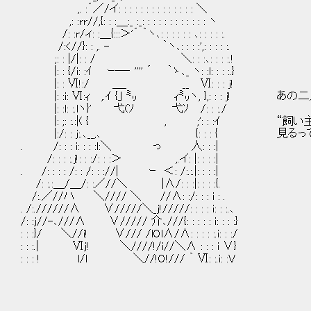
,. :´／/イ: : : : : : : : : : : : : : ＼
,: :rr//,{: : :＿:_ :_: : : : : : : : : : : : ヽ
/: :r/ィ: :＿{:::＞'´ ｀ヽ､: : : : : : ､: : : : :.
/:<//}: : ,. - ｀ヽ､: : : :',: : : : :.
;: : |/|: : / ＼: : :､: : : :.!
|: : {/i: :ｲ ｰ―‐ '''' ´ ｀ゝ､_ ヽ: :l: : : :.}
|: : Ⅵ!:/ ＿_ __ Ⅵ: : : j!
|: :i: Ⅵ:ｨ ,.ｲ {｣ ㍉ ｨ㍉ヽ, },: : : j!
|: :l: :.lヽ}' 弋(ｿ 弋ｿ /: : :./
|: ;: :.:|( { , ;': : :ｲ “飼い主
|:/: : j:.､__,､ {: : : { 見るっ
. /: : : i: : : :l:＼ っ 人: : :|
/: : : :.j!: : :/: : :＞ ,.イ: |: : : :|
. /: : : : /: : /: : ://| ｰ ＜: /:.:.|: : : :|
/: :.:＿/＿/: :／//＼ |∧/: : :|: : : :{.
/:.／//ハ ＼//// ＼ //∧: :/: : : i : .
. /:.//////∧ ∨/////＼_j!/////: : : : i: : :.､
/: :j//-､///∧ ∨///// 介､///{: : : : : i: : : :}
: : :}/ ＼//i! ∨/// /lOl∧/∧: : : : :.i: : :/
: : :.| Ⅵj! ＼////!/i//＼∧ : : : i ∨}
: : : ! l/l ＼//!O!/// ｀ Ⅵ: :.i: :V