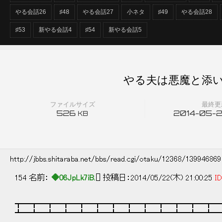
やる会話26
♯48
やる会話27
小ネタ
♯49
やる会話28
♯53
新やる会話4
♯54
新やる会話5
やる夫は悪魔と添い
ファイルサイズ
最終更
526
2014-05-25
KB
http://jbbs.shitaraba.net/bbs/read.cgi/otaku/12368/13994686
154 名前：
◆06JpLk7iB.
[] 投稿日：2014/05/22(木) 21:00:25
ID
┳━┳━┳━┳━┳━┳━┳━┳━┳━┳━┳━┳━┳━
┻━┻━┻━┻━┻━┻━┻━┻━┻━┻━┻━┻━┻━