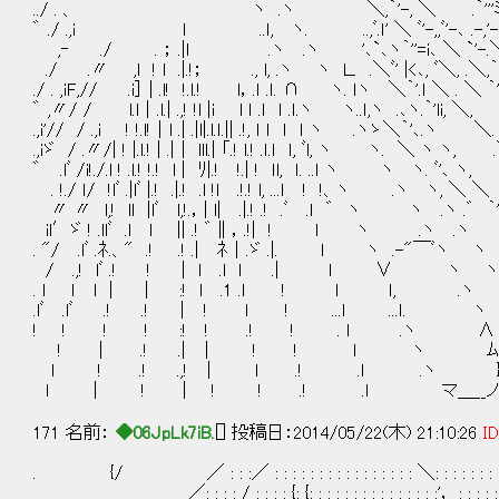
../ . 、 ヽ .ヽ ＼,｀'-, ＼ .｀'''ﾐ;;ﾐヽ
゛ ./ .,i l ..ｌ, ヽ. ..,ﾞ.ｌ' ＼ ﾞ'-,,ﾞ'-､ .-,'-,,.｀'ゞ．
,‐ ./ . ； .|l .ヽ .ヽ '､`､ヽ｀''=i､ ＼ `'-.＼｀'-､ ゛
./ .〃 ,l ! l .|.!； ., l, .ヽ ヽ Ｌ. .＼ﾞ' |<､, ﾞ＼, .＼,｀'
./ . ,iF,// .i］ | .l! !.l.! l，.ｌ .ｌ. ∩ ヽ. ｌヽ ＼｀'.ｌ ＼ . 
゛ ,〃/ / l.l│.l.| .,! !l |i l ｌ .ｌ ｌ .ｌ.ヽ ヽ..ｌ,ヽ .､ヽ.｀'l
.,i'// / .,i ! !.l!│l .| .|l|.l.ｌ.|| .!, ｌ ｌ ｌ ｌ ヽ .ヽゝ
.,iゞ / .〃/| ! |.l.! | .|│ lll.| 「.! l.! .ｌ.ｌ ｌ, ﾞl
゛ .lﾞ /i!./.l ! .l.! !.! l | ﾘ|.! !.| ! ｌl, ｌ. ..ｌ ヽ ヽ ヽ
. !./ ｌ/ !lﾞ .|lﾞ |.! .|.! .l !l .!.! l, ...ｌ ! !、
〃 〃 l,! ll |lﾞ l,!.，| l| .|.! .! .ﾞ .ｌ ゛
il′ゞ ! .llﾞ .l l || .! ゛∥，.!| ! ｌ ヽ
. "/ .lﾞ .ﾈ.、" .! .! .| ﾈ│.ゞ .|. ｌ ヽ 
/ .,! lﾞ .! ! | l .l l .| ｌ ∨ 
. ｌ ｌ l │ | :! l .1 .l ! ｌ ｌ,
.lﾞ .lﾞ .! .! │ ! l ! ...ｌ 
! ! ! ! :! ! .! ! . ｌ .
! | .! .| │ ! ! ｌ ヽ ﾑ
ｌ ! .! .,! │ l .! .ｌ 
ｌ │ ! | ! ! .! .ｌ 
171 名前：
◆06JpLk7iB.
[] 投稿日：2014/05/22(木) 21:10:26
ID
. {/ ／ : : :／ : : : : : : : : : : : : : : : : ＼: : : : 
／: : : : / : : : : {: {: : : : : : : : : : : : : : :'， : : 