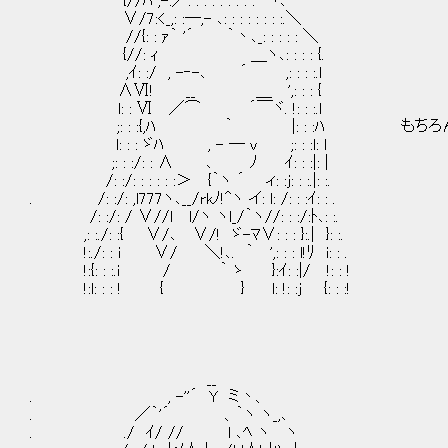
{//ﾊ ,-:／: : : : : : : : : ｀ヽ､
∨/7:<_,: :―,- ､: : : : : : : :.＼
//{: : ｧ｀ '´ ｀丶､_: : : : : ＼
{//: ｨ ＿ヽ､: : : : {.
,ｲ: :/ , -‐-､ ´ ,: : : :.l
∧Ⅵ! __ ＿ ',: : : {
l: : Ⅵ ／⌒ ´￣ヾ. !: : :.l
;: : :{,ﾊ ｀ |: : :ﾊ もちろん
l: : : ゞﾊ , - ― v ;: : :l: l
;: : :/: : ∧ ､ ﾉ ｲ: : :|: |
/: :/: : : : : :＞ {｀ヽ ´ ィ: :j: : :.|: :.
. /: :/: ,l777ヽ､__/rkﾉ!^ヽ イ: l: /: : :ｲ: : .
/: :/: / ∨//l l/ヽ ヽl_/｀ヽ//: : :/:ﾄ､: :.
,: :./: :{ ∨/､ ∨/! ゞ-ﾏ∨: : : }:.| }: :.
!:./: : i ∨/ ＼!､. ｀ ',: : : l!ﾘ i: : .
!:{: : :.i / ｀ ゝ }:ｲ: :|/ !: : !
!:l: : : ! { } l: !: :j {: : :!
__
. , -''´ Y ミ丶、
. ／｀'´ 、｀ヽ ヽ_,､
. ./ ｲ/ // l ､ﾍ ヽ ヽ