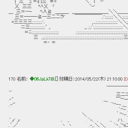
| 三￣Ξ＝i| |三 ≡= ＼ { `ｰ'
乂 三三 ﾍﾍ乂 ヾ `ｰ'
＿ 三＝─- ﾍ人≧ ＿＿＿ ＿＿＿＿＿＿＿＿＼＼＿＿
三＝───≧─三二二ラ' ￣￣￣￣￣￣,:':;:;:;:;:;＼＼;:;:;:;
=三三三三;:;:;:;:;:;:'､ ,.,.;:;:;:;:;:;:;:;:;:;:;:;:;:＼＼;;:
ニ三;:;:;:;:;:;:;:;:;:` ,, ,,, ;:;:ﾞ:;:;:;:;:;:;:;:;:;:;:;:;:;:;:;:;
＝ﾆ;:;:;:;:;:;:;:;:;:;:;:;:;:;:;:;: ;:;:;:;:;:;:;:;:;:;:;:;:;:;:;:;:;:;:;:;:;:;:;:;:;:;:;:;
三 ,:,;:;:;:;:;:;:;:;:;:;:;:;:;:;:;:;:;:;:;:;:;:;:;:;:;:;:;:;:;:;:;:;:;:;:;:;:;:;:;:;:;;:;:;
＝‐ ＝ `ｰ
(⌒ ヽ
＼＿)/
/ 
| 
ゝ─
170 名前：
◆06JpLk7iB.
[] 投稿日：2014/05/22(木) 21:10:00
ID
＿＿＿＿＿＿＿＿＿＿＿＿＿
._,
三二ニﾆ＝=───
.‐" ..,,,_ ￣''''―- .
..-'" ｀ﾞ'''ｰ-..,,,_ .´ﾞ"''―
_｀'''ｰ ..,ﾞ"'ー ..,,,、 . ｀ﾞﾞ
＼ ﾞﾞ''ｰ..,,. ｀ﾞ"'ｰ-..
.゛,r' .,r ､ ., .｀'-、 、 .､ .ハ... ..｀''ｰ
..゛.／ ヽ ヽ .-,..＼.＼, ｀'‐.,ﾞ''ti二-..