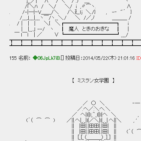
ｊ__／| ∧ / ＼ / .） '"＿ ヽ
/｢＼ﾊ / ＼/ ＼/ i ,〃⌒ヽ. ∧
. /-|─|ｰV＿＿/＼ /＼廴ｌｊ ＼./} , -‐ "´ }
/___｣___|___ヽ￣/ヽ__＼./ ＼ /／,ﾉ ＿＿＿ /
. /│ | | ＼{ ＼┏━━━━━━━━━━┓ i
│ |__.」 --/ ヽ ┃ 魔人 ときのおきな ┃ |
￣ ｌ￣ｌ │／ ∨ ┗━━━━━━━━━━┛___/
┳━┳━┳━┳━┳━┳━┳━┳━┳━┳━┳━┳━┳━
┻━┻━┻━┻━┻━┻━┻━┻━┻━┻━┻━┻━┻━
155 名前：
◆06JpLk7iB.
[] 投稿日：2014/05/22(木) 21:01:16
ID
【 ミスラン女学園 】
／ ○ ＼ ‐― ○ －
／.へ／:＼へ.＼ , '
／ へ|l||l_＾_l||l|へ ＼ 
(´（ ⌒ ⌒ ) ／||.へ|_._|l|／＼|l|_._|.へ||＼ , '
|| |田|.|田田|.|田| ||
|| |田|.|田田|.|田| || (´（ ⌒ 
|| [_[_〈＿＿＿〉_]_] ||