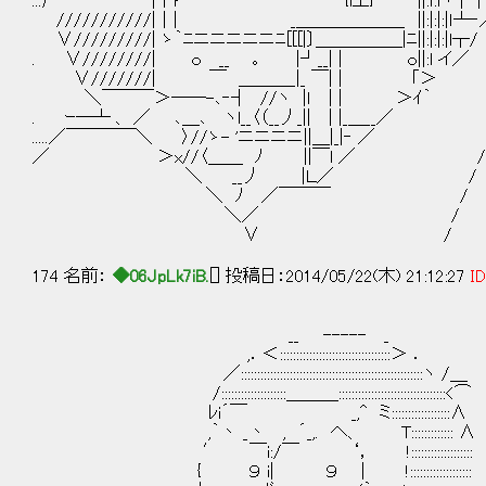
...厂￣￣￣￣￣ |干r―――――――――‐{i工}――‐||:ｌ:i
///////////|｜| _＿＿＿＿＿＿_ ||:|:|:
∨/////////| ゝ｀ﾆニニニニニﾆ[[[|〕＿＿＿＿＿|ﾆ||:
. ∨////////| ｏ __ ｡ |┘__| | ｏ|
∨///////| ￣ ＿＿＿_|_ ￣| | 
＼￣￣￣＞――-､‐┤ //ヽ |ｌ | | ＞ｲ
. ｰ―┴ 、 ／ ､＿､ ヽl__〈（__丿_|| | |_＿__
.....／￣￣￣￣＼ 〉//ゝ- 'ニニニニ||＿|_|‐ ／ 
／ ＞x//〈＿＿ ﾉ ||￣l ／ /
＼ __丿 |Ｌ／ /
＼ ﾉ ／￣￣￣ /
＼／ /
∨ /
174 名前：
◆06JpLk7iB.
[] 投稿日：2014/05/22(木) 21:12:27
ID
__ ----- _
,．＜::::::::::::::::::::::::::::::::::＞ ．
／::::::::::::::::::::::::::::::::::::::::::::::::::::::::ヽ /＿
/::::::::::::::::::::＿＿＿:::::::::::::::::::::::::::::::::<⌒
ﾚi´￣ _,^ ミ::::::::::::::::::∧
,｀丶 _丶 , ´_,. へ、 T::::::::::::: ∧
′ ￣i:/￣ ‘， !:::::::::::::::::::
{ ９ i| ９ | !:::::::::::::::::