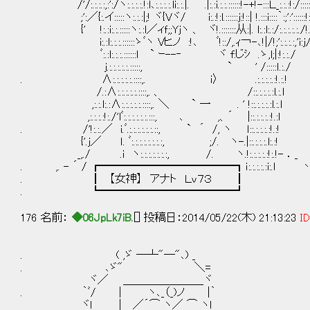
/'/:.:.:.:,:':/ヽ:.:.:.:.!:l､:.:.:.:.li:.:.|. .|:.:i.:.:.::::::!-+!-:::Ｌ_:.:.:!:/:::
;':／{:.イ:::::ヽ:.:.:|;! ヾ{Vヾ/ i:.:!:l.::::::j:!::| !.:::i::::｀:;':'::::::
{' !:.:i:.:.:::::ヽ:.:l／ィｆ;;Yｊヽ 、 ヾ!.:::::::从:|. l:.:l:.:/:.:.:.:.:./!.
i:.:l:.:.:.::::::ゝﾞヽ Vヒノ :!､ ﾞ!::/,.ｨ￢-､!|/!;':.:.:.:,'i:j
ﾞ:.:l:.:.:.::::::ｌ ` ｰ--‐ ヾ f:じｼ .ゝ,l;|:!:.:./
ｊ.:.:.:.:.:.:::::, ` ' /:::::ｌ.
. ∧:.:.:.:.:.::::,. ｉ〉 .:.:.:.:.:!.:.!
/.:∧:.:.:.:.:.::::,. 、 /::.:.:.:.:l.:.l
,:.:.l:.:∧:.:.:.:.:.::::,. ＼ ` 一 . ' !::.:.:.:.:l.:.l
,:.:.:.:!:./'lﾞ:.:.:.:.:.:.:::, ､ ,、´ |::.:.:.:.:!.:l
. /'!:.:.／ i.ﾞ.:.:.:.:.:.:.::, ` ´ /, ヽ ｌ::.:.:.:.:!.:!
{'.ｊ／ ｌ. ﾞ:.:.:.:.:.:.:.:, ;/. ヽ-.|::.:.:.:.l:.:!
_,./ .i ヽ:.:.:.:.:.:.:, /. ヽ.!:.:.:.:.:!:.!- ．_
. ,. - ´ / ┏━━━━━━━━━━━━┓ｉ:.:.:.:.:i:.l 
. ┃ 【女神】 アナト Ｌｖ７３ ┃
. ┗━━━━━━━━━━━━┛
176 名前：
◆06JpLk7iB.
[] 投稿日：2014/05/22(木) 21:13:23
ID
. ( ,ゞ ─┴"─"､) _
. ､ゞ" ＼=
ヾ／ ＿＿＿＿＿＿＿_ヾ
. ｀ﾞ/ | ヽ､_（_)ノ |｀
ヾｌ | ／´⌒ ヽ／ ⌒ ヽｌ