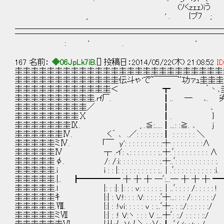
(ｿくzｪｪ)iう
, ' . {ブﾌ 
＿＿＿＿＿＿＿＿＿＿＿＿＿＿＿＿＿＿＿＿＿＿＿＿＿＿
――――――――――――――――――――――――――
: ' . '
167 名前：
◆06JpLk7iB.
[] 投稿日：2014/05/22(木) 21:08:52
ID
圭圭圭圭圭圭圭圭圭圭圭圭圭圭圭圭圭圭圭圭圭圭圭圭圭圭圭圭
圭圭圭圭圭圭圭圭圭圭圭圭圭伝斗ゃ'で~￣￣￣¨功ァｭ圭圭圭
圭圭圭圭圭圭圭圭圭圭圭圭＜ ┳ ｀丶､圭圭圭圭圭
圭圭圭圭圭圭圭圭圭圭.rf厂. ┃.. ― ､. 劣iｘ
圭圭圭圭圭圭圭圭圭／ ┃ ､ ＼圭圭
圭圭圭圭圭圭圭圭Ⅹ ┃. } ヽ圭圭
圭圭圭圭圭圭圭Ⅸ. , .≦:.....┃...: :≧.
圭圭圭圭圭圭Ⅳ. く´ ､ .／: : : : : : :┃ : : : 
圭圭圭圭圭ミⅣ. 「￣ y': : : : : : : : : :┼ : : : :
圭圭圭圭圭Ⅳ ┬ .イ: ､: : : : : : : :..┼.ﾞ: : : :
圭圭圭圭圭φ. /: /:i: : : : : : : : : : :.┼..ﾞ: : : : :
圭圭圭圭圭.i i : : |: : : : : : : : : : :..│.ﾞ: : : : : 
圭圭圭圭圭.|.. ┣━━━━━ ┼ ┼ ┼ ─ﾞ:...─ ┼ ┼ 
圭圭圭圭圭.l |: : :|: |: : : v: : : : : :.│..ﾞ: : : 
圭圭圭圭圭ｷ |:| : V:!: : : :V: : : : :ﾞ┼...: : : /
圭圭圭圭圭.Ⅷ. |:| : :!vｉ: : : : : v : :..ﾞ┼.: : ::/:
圭圭圭圭圭ミⅦ |:| : :! V:ヽ : : : V :...┼ﾞ: ::/ : :