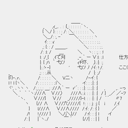
＿＿
_ ,ｨ_,.. . : :{_: : : : : :｀ヽ､
{ ＼/ }: : : : /: :＼: : : : : : : ＼
＼__/: :, -｀ ￣＼: : : : : : : ヽ
ｲ: : :ｨ ＼: : : : : : :.:.
,: {: : / ＿＿_,.. ＼: : : : : :.:.
/: :l: / ＿ ＼ ヽ: : :; : :!
l: :/_{ ,ｲて刈 _-_｀ ー ∨:l: :.l 仕
|: { ;ﾊ ｀ 弋(ｿ ｨﾁ圷､ ,}:.:|: :;
|:.:ゝ-} ' 弋(ｿ ﾉ /ｲ: !:/. ここ
_ ;: : :.从 / |: ;/
{｢}-､r､ /: : : : : ＼ V二ヽ /-イ: {
l ! l {ヽ＼ /: : : : : : : :.l＼ イ: : :.|: :|
ヾ', ､ヽヽ ヽ /:_:_:_: ＿: ://∧｀ ー r'´: : :.|: :.:.:.|: :| , ,.. -っ
＼ ｀ ｀ ｀ヽ:///∧ ∨//,〉 ///∧:.i: : : :|: :| / } _／ ／-ﾂ
｀ヽ､ ∨///} ∨// _/////}-l: : : :|: :| / ｀´ 〃7
ヽ {// ∧ ∨//六/////{ !: : : j: :j { i /,ｲ
} l///∧ ∨//∧//// /:ｲ: /: :{ } ／
/! !//// } ＼/j＼}// /:ｲ: : :| l イ
/: | |｀ヽ､/ ￣ ´ {//| : : | | {