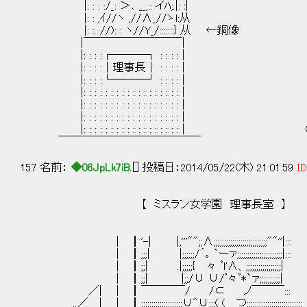
|: : : :/_: ＞､ __,:: イﾊ;.|: :|
|: : ,ｲ//ヽ ,//∧_//ゝl:从
|: :. //): : ヽ//Y_/:::::::} 从 ←銅像
|￣￣￣￣￣￣￣￣￣|
|: : : :┌───┐ : : : : |
|: : : :│理事長│ : : : : | 
|: : : :└───┘ : : : : | 
|: : : : : : : : : : : : : : : : : : | |
|: : : : : : : : : : : : : : : : : : | ⊂
|: : : : : : : : : : : : : : : : : : |
|: : : : : : : : : : : : : : : : : : | 
￣￣￣￣￣￣￣￣￣￣￣￣￣
157 名前：
◆06JpLk7iB.
[] 投稿日：2014/05/22(木) 21:01:59
ID
【 ミスラン女学園 理事長室 】
| ┃'-| |,'''"";;∧;;;;;;;;;;;;;;;;;;;;;;;;;;""''|:::
| ┃;;;| |;;;;;;/´｡ `ーァ;;;;;;;;;;;;;;;;;;;;;;|:::
| ┃;;| .|;;;;;{ 々 ﾟl'∧、;;;;;;;;;;;;;;;;;|
| ┃;;| |;;/∪ ∪/ﾟ々ﾟ*`ァ;;;;;;;;;;|
／| | ┃￣￣￣￣/ /⊂ ノ￣￣￣::: 
..／ | | ┃::::::::::::::::::::∪^∪:::(_(＿つ::::::::::::::::::::::::::