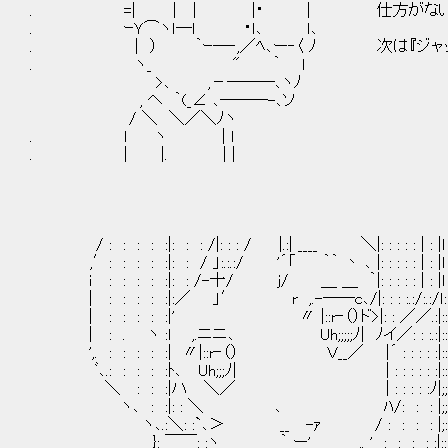
. =| | | |・ | 仕方がない あま
. ｰＹ⌒ヽｌ─ｌ ・ｌ､ ｌ､
. | ） ｀ｰ─‐,／ﾍ､ー‐〈 ﾉ 次は『ジャッ
. ヽ_ " ｀ ｌ
>､ ,－───､ヽﾉ
, ヘ ｀(_∠ ､───-､ソ
/ ＼ ＼／＼ﾉヽ
. ｌ ヽ | ｌ
. | |. | |
/ : : : : :|: : : /|: : : / |.:| ____ ＼|: : : : : | : |ｌ
,′: : : : :|: : / 」:.:.:/ '´「 ｀｀ 丶 ､ |: : : : : | : |ｌ
ｉ : : : : :|: : /-十/ ｊ/ ＿ ＿ ｀|: : : : : | : |ｌ 
| : : : : :|:／ 」′ r ,.-──c､/|: : : :.:/:.:/ｌ: 
| : : : : :|' 〃 |::r‐（）ド>|: : ／／.:|:: 
| : . ヽ :l ,.ニニ､ Uh;;;;;ﾉ| ﾉイ／: : :.:|:: 
',. : : : : :| 〃|::r‐（） Ｖ__／ |´ : : 
ﾞ､.: : : : :ﾄ､ Uh;;;ﾉ| | : : : : : :|:: : 
＼ : : :|ハ ＼／ | : : : : :ﾉ|;; : :
ヽ､ : :|: : ＼ ､ ﾊ/: : : |;; : :
ヽ､.:＼: :`､＞ __ -ｧ / : : : : |;: : :
}: ￣￣: :ヽ ｀ ー' ,. ' : : : : :|::: : :