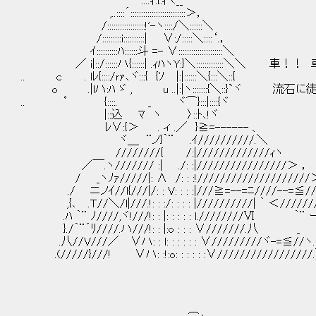
....ｨ:{:ｨﾍ.__
,..::::´::::::::::::::::::::::::::＞，
/::::::::::::::::::!'-ヽ::::/＼::::::＼
/:::::::::i::::::::::| ∨:/:::::＼::::‘.，
ｲ::::::::::ﾊ::::::斗 =- ∨:::::::::::::::::::::＼
／ i|::/::::::ハ{::::::| .ｨﾊヽY:}＼:::::::::::::＼＼
.. c . lﾚ{::::/ｒｧ､ヾ:::{ {ｿ |:|::::::＼{:::＼::{
o .|lハ:ﾊ ゞ , u ..|:|ヽ:::::::{＼::}`ヾ 
.. ﾟ {::::. _ ヾ⌒}:::|::::{ヾ
|::込 ﾏ ヽ 〉::ﾄ､!ヾ
ﾚ∨:{＞ . ィ .／ }≧=------ 、
ヾ＿ ¨ノ}｀¨ .ｲ//////////.＼
////////{ /:|/////////////ｨヽ
／￣.ヽ/////// :| ./: :|////////////////＞ ，
/ _ヽﾉｧ/////|: ∧ /: : :!////////////////////
./ ニノｲ//l{///|/: : V: : : :|///≧=--=ﾆ////--=≦//
,{､ .Ｔ//＼/l|///.!: : :/: : : : |//////////| ｀ ＜/////
.ﾊ ｀¨ ﾉ////,ヾ!///!: : |: : : : : l.////////Ⅵ ｀¨
}./｀¨´ﾘ////.ハ///!: : |:o : : : ∨///////.八 
.八//V///／ ∨ハ: : l: : : : : : ∨/////////ヾ-=≦//
.(/////}///! ∨ハ: :!:o: : : : : :∨///////////////