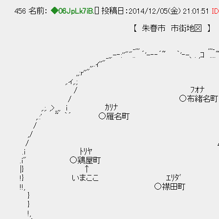
456 名前：
◆06JpLk7iB.
[] 投稿日：2014/12/05(金) 21:01:51
ID
【 朱春市 市街地図 】
_,,, ,,,_
_,,.-‐:''"".. ´'-‐‐´~ ｀'‐-、. ,ｺ ....~`'
,,..ｨ''" `
,,:r''" 
,.ィ,.; 
/ ﾌｵﾅ 
/ ○布緒名
,.;. ,>_,, i 
,.:' ~ ｀´ ○
/ : 
,/ ﾎﾛﾛﾔ
/ △幌路山
.i ﾄﾘ
.i" ○鶏
|} ↑ ,
!} いまここ ｴ
!!, ○襟
} 
} 
!, 