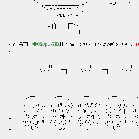
‘ ，ﾆﾆﾆﾆﾆﾆﾆﾆﾆﾆﾆ=-f" …うわっ！？
｀ヽﾆヽﾆﾆﾆ/ﾆ／´ ノ
. ＼}VM/／'- ‐
_ ノ L＿
f´| | | |｀ヽ
{￣￣￣￣￣￣ }
468 名前：
◆06JpLk7iB.
[] 投稿日：2014/12/05(金) 21:09:47
ID
.
_ __00 ＿＿ _ __00 ＿＿ _ __00
ヽ〉/ / | 匚］ | ヽ〉/ / | 匚］ | ヽ〉/ / | 
.く／. ￣￣ .く／. ￣￣ .く／. 
＿. ＿. ＿. ＿. 
'´ ヽ '´ ヽ '´ ヽ '´ ヽ '
. rｉ_,.1ﾘﾉ）)）〉. rｉ_,.1ﾘﾉ）)）〉. rｉ_,.1ﾘﾉ）)）〉. rｉ_,.1ﾘﾉ）)）〉. rｉ_
〈「(ｌ!ﾟ ヮﾟﾉ| 〈「(ｌ!ﾟ ヮﾟﾉ| 〈「(ｌ!ﾟ ヮﾟﾉ| 〈「(ｌ!ﾟ ヮﾟﾉ| 〈「(ｌ!
.. ﾉ⊂)水!つ. ﾉ⊂)水!つ. ﾉ⊂)水!つ. ﾉ⊂)水!つ. ﾉ
(（( く/_l〉 ﾘ. (（( く/_l〉 ﾘ. (（( く/_l〉 ﾘ. (（( く/_l〉 ﾘ. (（( 
.. ｀｀ し'ﾉ ｀｀ し'ﾉ ｀｀ し'ﾉ ｀｀ し'ﾉ ｀｀ 