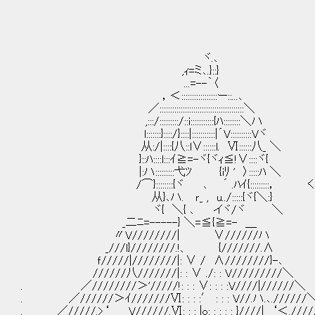
ヾ.､
,ｨ=ミ､.}::}
...=--｀〈
，＜:::::::::::::::::ー::...､
／::::::::::::::::::::::::::::::::::::::::＼
,:::/:::::::::/::i:::::::::::{ﾊ::::::::＼ハ
l:::::::}::::/}::::|:::::::::::|´V::::::::::Vヾ
从:/|::::{八::l∨::::::l. Ⅵ::::::八_ ＼
}::ﾊ::::l:::ｲ≧=-ヾ{ヾｨ≦!∨::::ヾ{
|:ハ:::::::::弋ﾂ {iﾘ ' 〉:::::ﾊ ＼
/⌒}::::::::{ヾ ､ ´ .ﾊｲ{:::::::::
从}､ハ. ｒ_ , u../:::::{ヾ{＼:}
ヾ{ ＼{ ､ イヾ/ヾ ＼
_二ﾆ=-----} ＼=≦{≧=- ＿
〃V////////| ∨//////ハ
_///l}////////.!、 {///////.∧
ｆ/////|////////|: ∨ / ∧////////}-､
//////八///////|: : ∨ ./: : V/////////＼
. ／////////＞'/////!: : : ∨: : : :V////|//////＼
. ／//////＞ｲ///////Ⅵ: : : :′ : : : V//.ハ.､.//////
. ／/////.>‘ V//////.Ⅵ: : : |o: : : : : }////| ‘＜./////