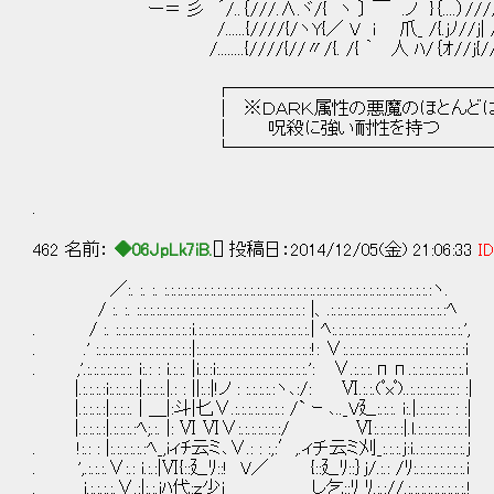
ー＝ 彡 ´/..｛///.∧.ヾ/{ ヽ 〕 ￣ .ノ }｛....）///////
/......{////{/ヽY{／ V i 爪_ /{.jﾉ//j| /////
/........{////{//〃/{. /{ ｀ 人 ﾊ/｛ｵ//ｊ{////
┌───────────────
│ ※ＤＡＲＫ属性の悪魔のほとんどは 
│ 呪殺に強い耐性を持つ 
└───────────────
.
462 名前：
◆06JpLk7iB.
[] 投稿日：2014/12/05(金) 21:06:33
ID
／:. :. :. :.:.:.:.:.:.:.:.:.:.:.:.:.:.:.:.:.:.:.:.:.:.:.:.:.:.:.:.:.:.:.:.:.:.:.:.:.:.:.:.:ヽ.
/ :. :. :.:.:.:.:.:.:.:.:.:.:.:.:.:.:.:.:.:.:.:.:.:.:.:.:.: |、.:.:.:.:.:.:.:.:.:.:.:.:.:.:.:.:.:.:ﾍ
. / :. :.:.:.:.:.:.:.:.:.:.:.:i.:.:.:.:.:.:.:.:.:.:.:.:.:.:.:.:.:.| ﾍ:.:.:.:.:.:.:.:.:.:.:.:.:.:.:.:.:.:.:.:.',
. .' :.:.:.:.:.:.:.:.:.:.:.:.:.:.:|:.:.:.:.:.:.:.:.:.:.:.:.:.:.:.:.:.:!: ∨:.:.:.:.:.:.:.:.:.:.:.:.:.:.:.:.:.:.:i
. ,'.:.:.:.:.:.:.:. i:.: : i.:.:. |i.:.:i:.:.:.:.:.:.:.:.:.:.:.:.:.:.': ∨.:.:.:.пп.:.:.:.:.:.:.:.:.i
|.:.:.:.:i:.:.:.:.:|.:.:.:.|.: : ||:.:|!ノ : :.:.:.:.:ヽ､:/: Ⅵ.:.:.(ﾟxﾟ)..:.:.:.:.:.:.:.: :|
|.:.:.:.:|.:.:.:. | ＿|:斗|匕∨.:.:.:.:.:.:.:.: /` ｰ ､.._V廴:.:.:. i:.|.:.:.:.:.: : :|
|.:.:.:.:|.:.:.:.:ﾍ;.:. |: Ⅵ Ⅵ∨:.:.:.:.:.:.:/ Ⅵ:.:.:.:.:|.l.:.:.:.:.:.:.:.:|
. !:.: : |:.:.:.:.:.:ﾍ_,iィﾁ云ミ､∨.: : :,:′,.ィチ云ミ刈_:.:.:.j:i..:
. ',.:.:.:.∨:.: i.:.:|Ⅵ{::廴ﾘ::! V／ {::廴ﾘ::｝j/.:.: /ﾘ:.:.:.:.:.:.:.:.i
. i.:.:.:.:.∨.:|:.:.iﾊ代:ｚ少j し乞::ﾘ ﾘ.:.://.:.:.:.:.