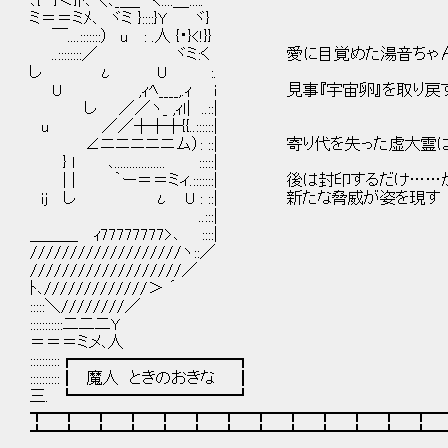
､{ ・}＜}ﾄ､＼､_＿_ く::::＿::::.
ミ＝＝ミﾒ､ ヾミ }::::}Y ヾ}
￣....:::::::） u : .人 {・}<!}}
..::::::::／ ヾミ:く 愛に目覚めた湯音ちゃ
し ι U :.
U ,ｨﾍ____,.ｨ i 見事『宇宙卵』を取り戻
し ／／ヽ_ ,ｨｌ| ..::|
u ／／┼┼┼{{..::::::|
∠ニニニニニム）: ::| 寄り代を失った虚大霊は
} l ､................. :::::|
| | ｀ー＝＝ミィ.:::::::| 後は封印するだけ…
ij し ι U : ::| 新たな脅威が姿を現す
..:::|
＿＿＿ ｨ77777777>､ ::::|
///////////////////ヽ::／
///////////////////／
ﾄ､/////////////＞ ´
:::::＼////////／
:::::::::::二二二Y
＝＝＝ミメ､人
::::::::::┏━━━━━━━━━━┓
::::::::::┃ 魔人 ときのおきな ┃
三. ┗━━━━━━━━━━┛
┳━┳━┳━┳━┳━┳━┳━┳━┳━┳━┳━┳━┳━
┻━┻━┻━┻━┻━┻━┻━┻━┻━┻━┻━┻━┻━