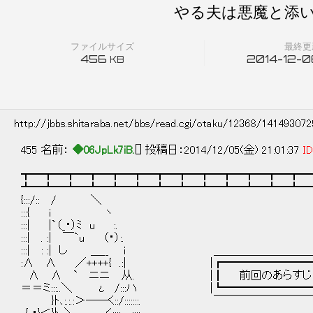
やる夫は悪魔と添い
ファイルサイズ
最終更
456
2014-12-06
KB
http://jbbs.shitaraba.net/bbs/read.cgi/otaku/12368/14149307
455 名前：
◆06JpLk7iB.
[] 投稿日：2014/12/05(金) 21:01:37
ID
┳━┳━┳━┳━┳━┳━┳━┳━┳━┳━┳━┳━┳━
┻━┻━┻━┻━┻━┻━┻━┻━┻━┻━┻━┻━┻━
{:::/:: / ＼
:::{ i ヽ
:::| |`（_・）ﾐ u :.
:::| . :| ￣`u （・）:.
:::| : :| し ＿__ i ＿＿＿＿＿＿＿＿
:∧ ∧ ／++++{ .:| |┏━━━━━━━━
∧ ∧ ` ニニ 从. |┃ 前回のあらすじ 
＝＝ミ:::..＼ ι /:::ハ |┗━━━━━━━━
}ﾄ､:.:.:＞――く::/:::::::. ￣￣￣￣￣￣￣￣