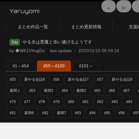
Yaruyomi
まとめ作品一覧
まとめ更新情報
支援
やる夫は悪魔と添い遂げるようです
完結
by ◆WK1V4wjjGo last update ： 2020/11/15 06:59:24
♯1～♯54
♯55～♯100
♯101～
♯55
新やる会話6
♯56
新やる会話7
♯57
新やる会話8
幕間１
♯63
幕間2
♯64
幕間3
♯65
♯66
♯67
♯76
♯77
♯78
♯79
♯80
♯81
♯82
♯83
♯84
♯91
幕間6
♯92
幕間7
♯93
♯94
♯95
♯96
♯9