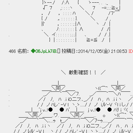
. }ゝ--./ /:∧ { ゝ---. . ._ |
√ ７ ,: : : :ヽ ＼ ７ -=:.:.:≧x_|
， / ， : : : : ﾊ ＼ / /７'￣
{ ./ .，: : : : : : }. ＼ ./ ,
|{' ，: : : : : :.:|∧ ヽ ./ |
､ ﾉ: : : : : : : |. ∧ / /|
. ＼ イ: : : : : : :.:.:.| ､ ./ / .|
} | : : : : : : : : | ≧=≦ ./ |
466 名前：
◆06JpLk7iB.
[] 投稿日：2014/12/05(金) 21:08:53
ID
＼ 敵影確認！！ ／ ＼ 砲雷
＿_|＿_ ＿_|＿_. ＿_|
. ＿＿＼同／＿＿ ヽ((⌒` ＼同／
. _,／￣￣`￣＼／ﾌ. _,／￣￣`￣＼ﾊ￣￣..._,／￣￣`￣＼ﾊ￣
. ／/ ﾉ, ﾊ .i iO二フ.､_,／/ ﾊ , ﾊ .i i ヽ ／/ ﾊ ヽ i iヽ_ゝ
. / / ノ ﾊレ' -V l ヽ_ゝ...../ / ノ i,ﾙ'-V ヾl i し./ / /ハゞﾍ 
＿_|＿_ﾞj v､!● ● ﾊﾞ＿_|＿_. j v､!● ● ﾊﾘ i ヾ( ＿_|＿
＿＿＼同／＿＿..ワ. ＿＿＼同／＿＿... o ヽ((⌒` ＼同／... 
_,／￣￣`￣＼､...ｩ ｔ_,／￣￣`￣＼／ﾌｰｩ......_,／￣￣`￣＼ﾊ￣￣..._,
／/ ﾉ, ﾊ .i i ヽ ／/ ﾉ, ﾊ .i iO二フ.､_,／/ ﾊ , ﾊ .i i ヽ ／/ 
/ / ノ ﾚﾙ' -V l ヽ / / ノ ﾊレ' -V l ヽ_ゝ...../ / ノ i,ﾙ'-V ヾl 