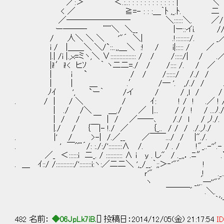
／:＞ ￣’ ＜.:..: : : : : : : 
< ／ ≧=- : : :＿｀ﾄ ,_.ﾄ. 二 テ ィ
／―――――――― ＼::::::
ー――― ¨¨＼ ＼__ |ー::イi. // l｜l｜l｜
/ 人＼ ＼ ＼ '"´ ＼| .!:::::::::
i / |＿＿＼ ＼/`::..,,＿＼ :! / i|::::: / ／ .,.
|.| /i |.,ｘ=ミヽ,＼ ∨::::::::::::::::: / / /::::
|i!′i!< ヒｿ ｀ ヽ二二=./ / /:::: /. /
| ｉ ` / / /::::::/ /./ / /.
| | ＿ .′ /― '. ,/./ / ./ │ 
ﾉｲ ', `ー｀ /イ / / ,l / / .i' " ".
. / | / ＼ / ｲ: ! / ! .／ ! / 
| ./ /＼ ＿./ ／ |... / / ! / ..
| / / ￣ | / ／――､ /./ ｌ / ,ﾉ./. ＼、_ ﾉ
|./ / ｛￣|- !./ ／ ｛_.. / / / ./.,ﾉ./ ｀ﾞﾞﾞﾞﾞﾞ
. |' / >-| /.／__ ／￣￣.../ / |".
. ' ￣^¨´/: :./:/':::::::::∧ /. / . / !"_..-''ﾞ.-
／_ ＜::::::i 二_. / ::::::::::: ∧ i y . し" / ._,,．.ﾆ
. ＿ ｲ::/ /::::::::::::/'::::::::i:ヽ:／二二＼ ',_/__.｀
ｒ'" ,! ._..--........,,,,,,...ム､, __.!
ヽ _,,..―''"゛ ´ ／
￣￣￣゛ .＼.
｀ﾞ'――ｰ―ｰ'
482 名前：
◆06JpLk7iB.
[] 投稿日：2014/12/05(金) 21:17:54
ID