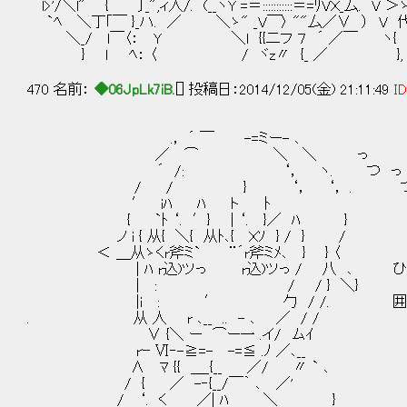
l>'/＼l"￣ {￣￣〕_",ィ人/. (__ヽY =＝:::::::::::＝=ﾘVＸ_厶. V 
`ﾍ ＼丁｢￣ }_ハ. ／ ＼ゝ" _V￣〉 ""厶／∨ ） V 代＞
＼_/ l￣〈： Y ＼l {{二フ ７ ´ ／￣ ヽ{ {
} ｌ ﾍ： 〈 / ヾz〃 {_ ／ 
470 名前：
◆06JpLk7iB.
[] 投稿日：2014/12/05(金) 21:11:49
ID
.， ´ ￣ -=ミー- ､
／ ⌒ ＼ ＼ っ
´ /: ‘， ヽ. つ っ
/ / } ‘， ‘， . 
′ iﾊ ﾊ ト ﾄ
{ `ﾄ ‘. ′} | ‘. }／ ﾊ }
ノ i { 从{ ＼{ 从ﾄ､{ Ｘｿ } / } /
＜ ＿从ゝくr斧ミ` ¨´r斧ミﾒ､ } } 〈
| ﾊ r込)ツっ r込)ツっ / 八 ､ ひぇ
| : / / } ＼}
|i : ′ 勹 / /. 囲まれて
. 从 人 r ､__ .. - ､ ／ / /
∨ {＼ ー ⌒ー一 .イ/ ムｲ
rｰ Ⅵ‐-≧=- -=≦ .ﾉ ／､__
∧ ﾏ {{ ＿_{__ ／/ 〃 ` ､
/ { ／ -‐{__/￣｀ ､ ／'
/ ‘. く ／| ﾊ ＼ }