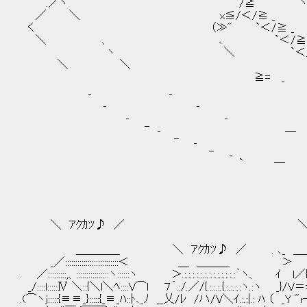
.／ヽ /≧ ヽ |: { 
／ ＼ x≦/＜/≧ _ ＼ } 
く （≫" `＜/≧ _ ﾊノ 
＼ 、 ､ `＜/≧ _ ､ ー彡
ヽ ＼ `＜/≧ _ ＼ |: 
＼ ＼ `＜/≧ _ .)
≧= _ `＜/≧ _ _ ノ ＝
_ _ _ `＜/≧ _ ＼く
_ _ `＜/≧ _ ヽ
_ _ :. `＜/≧ _
- _ ＿ ,: ` 
- _ ￣∧ / 
- _ //∧ 
` ― ＝ 彡 ,:
＼ ｱｸｶﾂ♪ ／ ＼ ｱｸｶ
＿＿＿＿ ＼ ｱｸｶﾂ♪ ／ . ､_ ＿
_／::::::::::::::::::::::::::＜ ＿ ＿＿
. ／:::::::::,、::::::::::::::::ヽ::::::ヽ ＞.:.:.:.:.:.:.:.:
_/::::l:::::Ⅳ ＼::{＼l＼ﾍ::::V⌒ｌ ７´.:/.／/{.:.:.:.{.:.:.:.:ヽ.:ヽ _}/V＝=: 
.(⌒ヽj:::::{≡≡_}:::::{_≡_ﾊ::ﾄ､_ﾉ __乂/ﾚ /ハ/V＼ｲ.:.:|.: ﾊ （ _Y "r