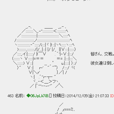
_,.-、 ＿＿ _,,.- 、
／::::::::::＼,.-''::::::::::::::＜:::::::::::ﾍ
／::::::::::::::::::::|::::::::::::::::::::::::::::＼::::::ﾍ
/:::::::::::::::::::::::ノ:::::::::::::::::::::::::::::::::::::::::::ﾍ
ヽ::::::::::::::::.‐"::::::/i::::|ヾ |!:::|ヽﾍ::::::ヽ::::ﾍ
)::::::::::,::::::::::/|/...|:::| |/ |/_ ||∨::::|:::::::〉
／:::::,.イ:|:::::::/ |!￣∨ . ゛'|-∨::|:::/ 皆
（::::::::ヽ ∨::::::|=＝＝ ＝= .|::::|::::＼
＼::::::::) ∨:::| __ _ ’ u.|:::::| ）::/ 
〉" ∨::| r-' " "~） /::::/ ヾ(
∨|＼r' ｝／| /
ヽ:| .゛''r‐┬‐ "
ヾ,..‐＜＿＞フヽ_
／ |゛''''‐‐-‐'" ／＼
463 名前：
◆06JpLk7iB.
[] 投稿日：2014/12/05(金) 21:07:33
ID
／
/ ,ｨ===ミ､