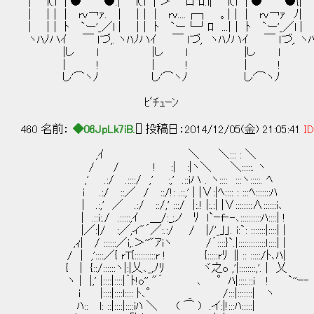
| l(.l | ● ●.| l(.l | ＞ ロ ﾛ.l| l(.l | ● ●{| l
| |｜ | rv￢ｧ. | |｜ | rv....┌┐ 。|｜ | rv￢ｧ ﾉ
| |｜ ﾄ `ー'_／l | |｜ ﾄ `ー└┘ﾛ ...|｜ ﾄ `ー'_／l |
ヽﾊﾉハｲ ￣ ｌづ,. ヽﾊﾉハｲ ￣ ｌづ, ヽﾊﾉハｲ ￣ ｌづ,. ヽﾊ
|し l |し l |し l |
| ! | ! | ! 
し'⌒ヽﾉ し'⌒ヽﾉ し'⌒ヽﾉ し
ﾋﾞﾁｭｰﾝ ﾋ
460 名前：
◆06JpLk7iB.
[] 投稿日：2014/12/05(金) 21:05:41
ID
,ｲ ＼ ＼::: : ＼
/ / ! :| :|ヽ＼ ＼:::::. ヽ
,' .:/ .::::/ ,' :,' .::iハ . ヽ:::: :::ヽ:::::. ﾍ
i .:/ ::／ / ::/!: .::,' | |∨:|ﾍ:::: : :::ﾍ:::::::ﾊ
| .:,' ／ .:/ ::/,' :::/ |:.! |:.:| |∨::::::::∧::::::i､
| .::i:./ .:::::,ｲ ＿/:_;ノ ﾘ l`ｰf‐-､::::::::::ﾊ::::| !
|／:|/ :／,ィ"´／:.:/ / |/'_｣」. i:`: :::::::|::::| |
,ｨ| / ::::::／i,.＞''"ｱiヽ /´::::}`.|:::::::::::::ｌ::::| |
/ | ,'::::／{ rT{::::::::::r ! {:::::rﾘ ∥:: :::::
{ | {::/::::::ヽ|:|乂､_,ﾉﾘ ヾ之o ,'|::::::::,'. | 乂
ヽ | |,' |::::|::::|｀ﾄ!o'' "´ ､ °ﾊ|::::.:
ｉ |::::|::::l:::: ﾄ､° _ /:::|:::::::| ヽ
ﾊ:: l: ::|::::|::::iﾊ ＼ ( ⌒ ) .イ:|!:::ﾊ:::::|