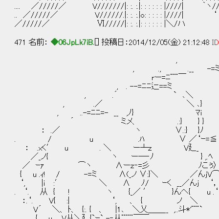
.... ／/////／ V///////|: :. :.|: : : : : : |////| ｀ヽ
.. ／/////／ V//////.|: :. :.|o: : : : : |////| ‘
／/////／ Ⅵ/////|: :. :.|: : : : : : |＼/ハ
471 名前：
◆06JpLk7iB.
[] 投稿日：2014/12/05(金) 21:12:48
ID
,
, ., .__ -=
rー=ﾆ¨¨￣ `く⌒ヽ
, . --=ﾆﾆ辷==ミ .:
, .´ ` ､＼ :/ 人
, .／ ＼ ､} 
, ..-=ﾆﾆ=- __ ,ﾉ} ﾏi
´ ミメ、 .:} } }
： .／ ヽ ∨.:} }ﾉ 
. / u .ﾊ ∨ ／‘ｰ=≦ 
： .xく′ u . ＼ ー┴ｚ V廴_
／_ノ{ ヽ ー―‐ﾉ } ,.ﾍ ∨ 
／ ｰｧ ⌒ヽ ∧ーｚ‐=彡 ﾉこぅ〉 ∨
{ u .ｨ! / -=ミ ∧(_ノ ∨:}＼ ／んjV⌒ﾏ
‘, |ｉ :′ ＼ ∧ ﾉ/ ｰく __／んj ‘， 
. ‘. 从 { ! ヽ {_／ ′ }んヘ{ u .‘，,.
：.‘. V{ :| ‘, 、 { ノ ＼ 
V´ ＼、 ﾄ、 {:. { 、 |1､ ＼乂＿＿__ ,..斗*
{ u.、 V从＼廴{`ｰ` -‐从¨¨¨￣￣ 