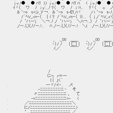
j v､!● ● ﾊﾘ ),) j v､!● ● ﾊﾘ ﾊ. ( j v､!● ● ﾊﾘ i ヾ
ｲヾ〈 ワ ﾉ .i y'....ﾉ ﾘ〈 ワ ﾉ .i 'ﾊ... ﾘヾ〈 o ノﾊ .
ﾙ `ｰｩ ｔ-!,ﾚ_У￢.. ﾙ `ｰｩ ｔ-《ﾘ_ﾊヾ ,ハ `ｰｩ ｔ-ﾉﾉ!,ﾚ i 
/´ﾍＶ_,ィtｰ〈 |. ( ﾘ /´ﾍＶ_,ィtｰ〈 )）.... 〈 j ,/´ﾍＶ_,ィ〈-〈. 
/ `ハー'j ＼￢..ﾉ ,/ `ハー'j ＼ﾊ￢....〉 / `ハー' j ＼....
,/ー､{,乂ﾉ/ー､!... ﾊ ,/ー､{,乂ﾉ/ー､! ＼l. ,/ー､{,乂ﾉ/ー､! 
_ __00 ＿＿ _ __00 ＿＿ _ 
ヽ〉/ / | 匚］ | ヽ〉/ / | 匚］ | ヽ〉
.く／. ￣￣ .く／. ￣￣ .
/
〈ﾆ┐ .r＝―
{ { 」く´
. . ― ゞ/イ- . ノ(
-ﾆﾆﾆﾆﾆﾆﾆﾆニヽ そ
〃ﾆﾆﾆﾆﾆﾆﾆﾆﾆﾆニ ， て
. -=ﾆﾆﾆﾆﾆﾆﾆﾆﾆﾆﾆニ=- (
. ／ﾆﾆﾆﾆﾆﾆﾆﾆﾆﾆﾆﾆﾆﾆﾆﾆﾆ＼
. {ﾆ/ﾆﾆﾆﾆﾆﾆﾆﾆﾆﾆﾆﾆﾆﾆﾆﾆﾆﾆ.)
‘ ，ﾆﾆﾆﾆﾆﾆﾆﾆﾆﾆﾆﾆﾆﾆﾆﾆ ／