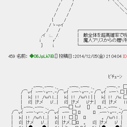
/ / ＼＼ 
/ / ＼＼ ＿＿
/ / ＼ヽイ´ ,-─
{ / / ,ﾍ.〈,ｨ==
/ ゝ-rイ ｉ i {//////
/ / ┌─────────────┐.///
,イ ::... /. │ 敵全体を超高確率で呪殺 .│.
i r′ │ 魔人アリスからの贈り物 .│ .ﾞ 
〕 i. └─────────────┘
459 名前：
◆06JpLk7iB.
[] 投稿日：2014/12/05(金) 21:04:04
ID
ﾋﾞﾁｭｰﾝ
,.-―-､-―- ､_ ,.-―-､-―- ､_ ,.-―-､- 囗 ﾛ 
/⌒ｖｲ -―ヽｖ‐‐､-/⌒ｖｲ -―ヽｖ‐‐､- /⌒ｖｲ -―ヽ.□ [] 
| ｋ| ｌ ! ,ﾊvﾊ ｌ....| ｋ| ｌ ! ,ﾊvﾊ ｌ｜| ｋ| ｌ ! ,ﾊv. 囗ﾛ 。 
| lﾐ| |ﾅメ lﾉ....| lﾐ| |ﾅメ lﾉナ.| lﾐ| |ﾅメ l ロ ﾛ.
|,.-―-､-―- ､_ ,.-―-囗└┘ [] ロ...-､-―- ､_
/⌒ｖｲ -―ヽｖ‐‐､-/⌒ｖｲ -― 囗 ﾛ ﾛ .-―ヽｖ‐‐､-/
| ｋ| ｌ ! ,ﾊvﾊ ｌ....| ｋ| ｌ ! □ [] ﾛ 。 ,ﾊvﾊ ｌ . 
| lﾐ| |ﾅメ lﾉ....| lﾐ| |ﾅメ...囗ﾛ 。 lﾐ| |ﾅメ lﾉ | l