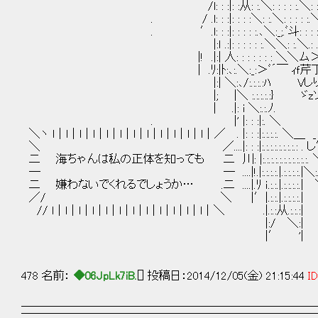
/l: : :|: :从: :.＼: : : : :.＼: : : : : : : : : : : : :';:
. / .l: : :|: : : :＼: :.＼: : : : :.＼: : : : : : : : : : : ';
. ′.l: : :|: : : : :.､＼:_;.ﾞ斗: : : :.卞: :マ: : : : : : :.;:.
|:ｌ .:|: : : : : :.＼＼: :.＼.: .: .::.|: : : : : : : : : : ,:_
|! .|:| 人: : : : : : : ＼＼ム＞= :|: : : : : : : : : : 
| .ﾘ:|ﾄ:､:.＼:_:＞ﾞ´￣ ｨｆ芹丁ミ.|: : : : : : : : : : |/:
|:| ＼:､/:.:.:.:ﾊ Vしりﾉ》|: : : : : : : : : : |:.
|; |＼ :.:.:.:.:} ゞzソ〃.: : : : : : : : : : |:
| .|: i ＼:.:.ﾉ. |: : : : : : : : : i
. |' |: : :|:. ＼ 从l : : : : : :
＼ヽ l｜l｜l｜l｜l｜l｜l｜l｜l｜l｜l｜l｜／ . |: : :|:.:.:.:. ＼＿ _ ﾘ.: 
＼ ／....|: : :|:.:.:.:.:.:.:.:.: . し′ |.
二 海ちゃんは私の正体を知っても 二 川: |:.:.:.:.:.:.:.:.:.:.
― ― ....|!.|:.:.:.:.|.:.:.:.:.|＼:.:.〕￣i|.: :
二 嫌わないでくれるでしょうか… .二 ....|.ﾘ ｉ.:.:.|.:.:.:.:.| ＼! .|.:
／/ ＼ |′|.:.:.|.:.:.:.:.| |.: : : :
// l｜l｜l｜l｜l｜l｜l｜l｜l｜l｜l｜l｜＼ .|.:.:从.:.:.:| |.
|:/ ＼:| |;/l.
|′ '| | l
478 名前：
◆06JpLk7iB.
[] 投稿日：2014/12/05(金) 21:15:44
ID
＿＿＿＿＿＿＿＿＿＿＿＿＿＿＿＿＿＿＿＿＿＿＿＿＿＿
──────────────────────────