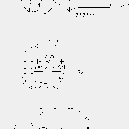
： . ､ヽヽ }j ´-‐ u .__ ,.斗*
＼}､}､}ﾉ ／／／ ＿ ,.斗*'" ￣￣￣￣￣￣￣
｀¨‘ｰ ´ ﾌﾟﾙﾌﾟﾙ…
＿__ヾ､ｒ..ｧ-
，＜::::::::::::::}:}:<
，＜::::::::::::::::::::::::::::::::::＼
|::::::::::::::::::::::::::/:::/Y}:::::::::，
|:::::::::::::::::|:::::/{::/ |::::::|:::|
|:::::::::::‐:r|=/_.ﾚ 斗イ}ｲ}
|:::::::::::::┿━ ━━ {:| ｺﾗｯ!!
Ⅵ:::::|:::::! u.)
八::::ヾ/、-=ﾆ二 ／
ヾ{_ヾ.≧=.r==≦ﾉ
ｒ-‐―,. -‐――-- ､
/／ `ヽ
／ / ﾍ､
,.-‐――〈くヽ ｌ ｌ ｌ ｉ ｌ ｌ ｌ l ll