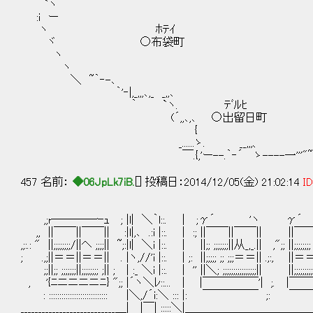
`ヽ ｸﾙｽ
:i ー ○来栖
ヽ ﾎﾃ
ヾ ○布袋
ヽ 
ヽ ,
＼ ~｀‐-､ 
｀'‐|,_,,,､,_ 
｀ `ヽ. ﾃﾞ
(´,,､,､ ○出留日町 ´‐
{ _,.:-
_......ゝ. __,,,、 __,,,..
￣.{,'ー--.｀‐´ ゝ----一'''"~
457 名前：
◆06JpLk7iB.
[] 投稿日：2014/12/05(金) 21:02:14
ID
,;r────ｰｭ ; |l| ＼｀l::. | ;γ´ 
,, ||￣￣||￣￣|| :|l|,､ .:i |::. | :; ||￣￣||￣￣|| |
,;:.: " ||;;;;;;;;/||ヘ ;;;;|| ~;:|l| ＼i |::. | ||;; ;;;;;;;||从_,_.|| ,";; |
; .,;||＝＝||＝＝|| . |ヽ,//'i |::. | ;: ||;;;;; ;; ;;;＝＝|| .;:,
;;||;; ;;;;;;;||;;;;;;;; ;|| ; | :_ ＼i |::. | '' ||＼; ;;;;;;;;;;;;;;;;|| ||;;;;;;
, '{ﾆニニニニﾆ} ";; |´ヽ＼ﾚ::... | |￣￣￣￣￣'| ;. |
: :::::::::::::::::::::::::::: |＼,/´i:＼ ::: |: ￣￣￣￣￣ ;: ￣￣￣￣￣ 
___________________________＿| |￣| :::::＼|＿＿＿＿＿＿＿＿＿＿＿＿