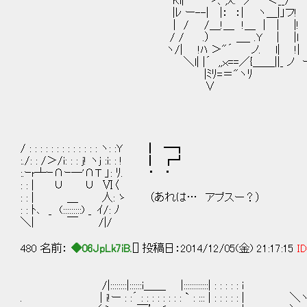
Kl|"´￣ ゝ、,X. ／ ｀ ＜__
|ﾚ ー--| |： ：| ヽ＿|」フ! 
| / /＿!＿ !＿ | | |! ! 
/ / .） ＿_ .Y | |l ｌ
ヽ/| !ﾊ ＞"´ ノ. l| !| 
＼l| |´ ,,ｘ==／{＿＿||_ ノ ー 
|ﾐﾘ=＝"ヽﾘ
∨
/ : : : : : : : : : : : : : ヽ: :Y ┃ ━┓
:./: : /＞/i: : : j! ヽj :i: : ! ┃ ┏┛
:.ｰr┴ｰ∩ｰ─'∩T 」: ﾘ. ・ ・
: : | ∪ ∪ Ⅵ〈
: : | ＿ 人: ゝ （あれは… アプスー？）
: : ﾄ､ _ (:::::::::) _ ｲ/: ﾉ
＼| ￣ /|/
480 名前：
◆06JpLk7iB.
[] 投稿日：2014/12/05(金) 21:17:15
ID
/|::::::::|::::::i＿＿ |::::::::::::| : : : : : i
. | i!ー : :´ : : : : : : : : ` : ::: | : : : : : |