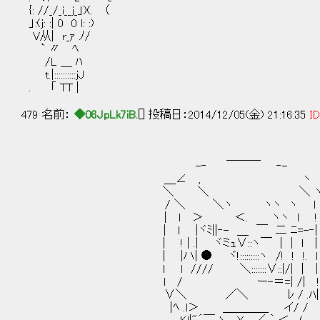
{: //_/_i__j_」)(. （
」:(j: :| 0 0 l: :)
V从| r_ｧ ﾉ/
` 〃 ﾍ
/L ＿ ﾊ
t.|::::::::::jJ
. 「 TT |
479 名前：
◆06JpLk7iB.
[] 投稿日：2014/12/05(金) 21:16:35
ID
-‐ ￣￣￣ ‐- _ｎ
＿∠ , ヽ └i_n┌'
＼ ＼ ＼ ヽ く
/ ＼ ＼ヽ ヽヽ ヽ l 
| l ＞ ＜. ヽヽ l ! 
| l |ヾﾐ||‐- ＿ ￣ 二 ﾆ=-‐|
| ! | .| ヾミｭ∨::ヽ￣ | | l |
| |ハ| ● ヾ!:::::::::ヽ /! ! !.
l l //// ＼:::::::∨::|/| | 
l / ー-＝=| /| ! 
∨＼ ／＼ ﾚ / .ﾊ| .l
|ﾍ .l＞ ＿＿＿＿ イ/ / ﾍ 