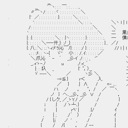
__
__ ⌒ヽ: : : ￣: : . . . .、
〃⌒ヽ/: : : : :ヾ : : : : : : : : : ＼
. {' ／: : : : : : : : :}: : : : : : ＼: : : : :
': : : : : : : : : : : : : : : : : : : :＼: : : :､ ＼
/: : : : : : : : : : : : : : : : : 
': : : : : : : : : : : : : : : : : : : : : : : :
|: :{: : : : : : : : : : ＼: : :}ヽ: : : : : : : }: :
|: : : : : : ＼―ｰ廾_}: :ﾉ _}: : : : : :
{: 八:.:＼: :.:ヽィﾒ'ぅ沁￣ﾉ}: : : : :/ }: : : : : : :.:, 
､: : :ﾒ: : ヽ-{ ゞ'' 小 : : /..ｲ: : : : : :／
. ＼:爪沁 ｀ - ´ _,彡イ ./: : : , '" ＼ヽ l｜
. _,.ィゝ-.ﾉ u 
|: : :圦 _ {' ‘，）__ 二 今と
ゞ ---＼ ／ ヽ
-=≦.} r＜ 入. 二 もっと早
／ } .| ∧ / =-
ハ ノ ， ‘， / ／ ￣ヽ. // l｜l｜l｜l
ノ } へ､_,,彡，_,彡 Ｖ ./ ，
/ { しク_ ／_ゝY./ ／ ./ }
ｉ .{ ./ ゝ┴､} / /
l | rﾍ' | .{/ ｲ
, | ; ./｀ ） ./ ｲ
/ |j ノ ' , ./ |
. { / /{ ， ./ -- .|