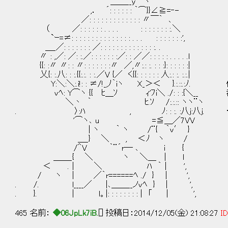
＿＿__y⌒ヽ
,． ´: : : : : : ｀⌒}}∠≧=‐-
／: : : : : : : : : : : : : 〃￣｀ ､
（ ／: : : : : : . . . . : : : : : : : :.＼
`ｰ=≠: : : : : : : : : : : : : : : . . . : : : : : : :',
＿_／: : : : : : : ／: : : : : : : : : : : : : :. .
〃 : ,／: ／: :.／: : : : : : :／: : ／／: : : : : . . . . .l
{{: :〃 〃: : 〃: : : : : : :〃 ／,〃:.: :. : : :}: : : : : :|
乂{: :.八: : :.{{:.:. : :.／V {／ く{{: : : : : : 人:.: :. :.:.|
Y:＼:＼:.i!: : ≠/!_,ﾉ｀iヽ X_＞＜ }.:.::.:ﾉ
vﾍ: Y⌒ヽ {{ ﾋ＿ｿ ｨ'ﾌi＼ ./: : :{＼_
＼丶 ｀ ﾋ.ｿ /:.:.:: ヽヽ¨ヽ
. 〉:ﾊ , ﾉ: : :. :八j:八j. …
'⌒ヽ､ u =≦＿／7VV
| ヽ ｀ ヽ /¨{ ｀ｖ′ }
＿_} ＼ , ＜ﾉ ヽ /
/＾V ｀¨´r─ ､ i {
＿＿_{ ＼ ヽ ＼＿ | l
＜ .│ ＼ ﾊ ｀│ ',
/ ヽ | ／｀r======ﾍ ./ } | ',
. /. l____／ |､＿＿__ノvﾍ } | ',
. }. | l。|: : : : : : : : | 「 │ ',
465 名前：
◆06JpLk7iB.
[] 投稿日：2014/12/05(金) 21:08:27
ID