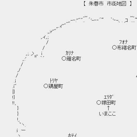
【 朱春市 市街地図 】
_,,, ,,,_
_,,.-‐:''"".. ´'-‐‐´~ ｀'‐-、. ,ｺ ....~`'
,,..ｨ''" `
,,:r''" 
,.ィ,.; 
/ ﾌｵﾅ 
/ ○布緒名
,.;. ,>_,, i 
,.:' ~ ｀´ ○
/ : 
,/ ﾎﾛﾛﾔ
/ △幌路山
.i ﾄﾘ
.i" ○鶏
|} ,
!} ｴﾘﾀ
!!, ○襟
} ↑ 
} いまこ
!, 
`ヽ. ｸﾙｽ
:i ー ○来栖
ヽ ﾎﾃ