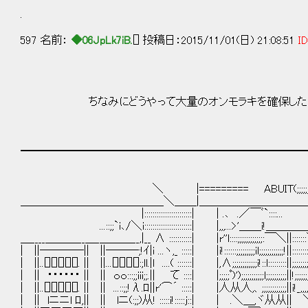
.
597 名前：
◆06JpLk7iB.
[] 投稿日：2015/11/01(日) 21:08:51
ID
ちなみにどうやって大量のオンモラキを確保したか
━━━━━━━━━━━━━━━━━━━━━━━━━━
＼ |========= ABUIT(;;;;;;;:::::::::ノ::::
＿＿＿＿＿＿＿＿＿＿＿＿＿＼＿＿|＿＿＿＿＿＿＿＿＿＿(:::::;x;;;;;;
|:::::::::::::::::::::::| | .､ .／￣ﾞ`::::... ｀(::::;
...::;;`i､/＼i:::::::::::::::::::::::| |,,,...>'＿＿i!＿＿＿＿＿
＿____＿＿＿__＿_＿＿＿__,|__ ∧ :::::::::::| |r''l::::;;;;;;;;;;;;:￣＼||:::::::＼ 
| ||――――|| ||―――;!ｲ|i ...ヽ,_ :::::| |i!::::::;;;;;;;;;il;;;;;;;;;;;;!||:::::::::::::V:
| ||..[][][][][]. || ||...[][][][]:;ll.|l ....( :::::::| |,∧;;;;;;;;;;;;i!::l:::::::::||;;;;;;;
| || ・・・・・・ || || ｏｏ:::;;iii;;.|| て ::::| |;;;;;ﾟ)');;;;;;;;;;;l;;;;;;;;;;||!;;;;;;;;;;
| ||..[][][][][]. || || ...::;;!λ.ﾛ||r'⌒´ :::::| |人从人,、;;;;;;;;;;;;||i!_,,
| || lニニl ﾛ,|| || lニ(:;;)从! :::::i!:::::j::| | .＼＿,ヾ从从|| ＼