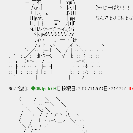
. ｀ー=丁不j￣￣ ￣「 ｀Yji爪
八r ､| _> |ﾊ川 うっせーばか！！
. 川{ぃj| u .|ｿ川
川jViﾊ ＿ ｜jijｲ. なんでよりにもよって カ
川川j ﾄ､ ´ = ｀ ﾉ川「
Ｎ川从ﾐ=-='介=-ｲz_シj
ヾﾄ､jWﾐミミミミミミヲY
,.ィハ ,. -─￢'´j:ト､__
,. '´/:.i ﾄ─vﾍ ,.ｲ :ヽ: : :￣￣￣｀ヽ
,. '´: :／:.:.| j::::: { ＼ / |: : : :＼: : : : : : : :
,. '´ : : :.／: : : :|ﾚ^〉ｰく V |: : : : : 〉: : : : : : :
: : : i: : : :＞=- :.| /:::::::i |: : -=＜: : : : : : : :
: : : |: : : {: : : : : | |:::::::::| ｜: : : : : :}: : : : : : :
: : i | : : : !:.: : : :| | :::::: | |: : : : : :./: : : : : : :
: : {:| : : : |: : : : | |:::::::: | |: : : : : /: : : : : : : :
607 名前：
◆06JpLk7iB.
[] 投稿日：2015/11/01(日) 21:12:51
ID
〈 /: : : :＼ ＼
丶 ヽ: : : (⌒＼ ＼
, ＼ ＼: :＼ } __
/ > / : (⌒' /⌒' 八: :｀ヽ
〈 / {: : : :>-ﾍ ＿ノ ＼: : :＼
＼ 八 ゝ:／ ＼: : |
/ /｀¨¨´ ヽJ