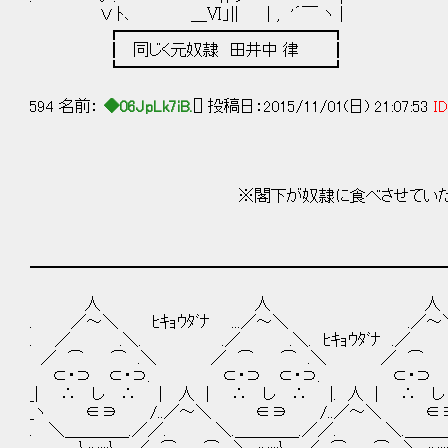
Ｖ ﾄ､ ＿Ⅵ」|| ｜, '´￣ ヽ |
┏━━━━━━━━━━━━━┓
┃ 同じく元奴隷 田井中 律 ┃
┗━━━━━━━━━━━━━┛
594 名前：
◆06JpLk7iB.
[] 投稿日：2015/11/01(日) 21:07:53
ID
※閣下が奴隷に食べさせていた
━━━━━━━━━━━━━━━━━━━━━━━━━━
人 人 人
. ／～＼ ﾋｷｮｳﾀﾞﾅ ...／～＼ .／～＼ ﾋ
. ／ .＼. .／ .＼. ﾋｷｮｳﾀﾞﾅ 
／ ⌒ ⌒ .＼ ／ ⌒ ⌒ .＼ ／ ⌒ 
⊂・⊃ ⊂・⊃. ⊂・⊃ ⊂・⊃. ⊂・⊃ 
_| ∴ し ∴ | 人 | ∴ し ∴ |. 人 | ∴ し
_ヽ ∈∋ /..／～＼ ∈∋ /..／～＼ ∈∋
. ＼＿＿＿＿.／／. ＼.＿＿＿＿.／／. ＼.＿＿