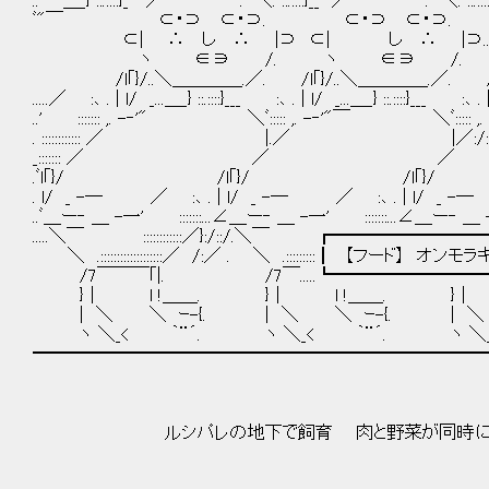
.. ＿_} ::.::::}_ ／ ⌒ ⌒. ＼. ::.::::}__ ／ ⌒ ⌒. ＼. 
ﾞ"￣ ⊂・⊃ ⊂・⊃. ⊂・⊃ ⊂・⊃. 
⊂| ∴ し ∴ |⊃ ⊂| し ∴ |⊃...⊂|
ヽ ∈∋ /. ヽ ∈∋ /. ヽ 
/l｢}/..＼＿＿＿＿.／. /l｢}/..＼＿＿＿＿.／. /
.....／ :､ . | l/ _...＿_} ::.::::}___ :､ . | l/ _...＿_} ::.::::}___ :､ .
..' ::::::: ,. -‐'" ＼ﾞ::::: ,. -‐'"￣ ＼ﾞ::
. :::::::::::: ／ |.／
_::::::: ／
.ﾞl｢}/ /l｢}/ /l｢
. l/ _ -― ／ :､ . | l/ _ -― ／ :､ . | l/ _
..ﾞ＿ー‐ ＿ -一' :::::::...∠＿ー‐ ＿ -一' :::::::...∠＿ー‐ ＿ -一
.....＼￣ ::::::::::::／}:/::/.＼￣ ┏━━━━━━━━━━━┓::
＼ .:::::::::::::::::::／ /:／ . ＼ .:::::::::┃ 【フード】 オンモラキ .
/7￣￣￣｢|. /7￣.....┗━━━━━━━
}｜ l !＿＿. }｜ l !＿＿. }｜ l
| ＼ ＼ ｰ-{. | ＼ ＼ ｰ-{. | ＼ 
ヽ ＼_< ｀¨´. ヽ ＼_< ｀¨´. ヽ ＼_
━━━━━━━━━━━━━━━━━━━━━━━━━━
ルシパレの地下で飼育 肉と野菜が同時にと