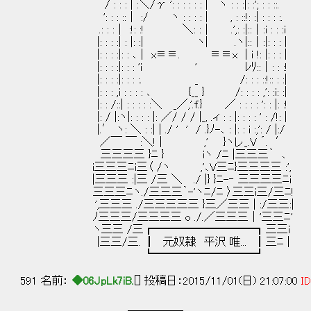
/ : : : | :＼/γ ': : : : : : | ヽ : : :|: :'; : : ::.
': : : ::｜ :/ ヽ : : : : | , : ::!: :| : : : :.
.: : :｜ :!: :! ＼: :｜ .',: :|::｜:i : : :i
|: : : :| : |: :| ヽ| .ヽ|::｜:|: : : |
|: : : :|: : ､ | x≡≡. ≡≡x | i !: |: : : |
|: : : :|: : : 'i ' ﾚﾘ::｜: : :!
|: : : :|: : : :. _ /: : : ::!:: : 
|: : : ,i : : : : ､ {__ } /: : : : ,': :i: :|
|: : /::| : : : : :＼ _／,'.f.} ／ : : : : ': : |: :!
|: / |:ヽ|: : : : |: ／/ / / |_, .ィ : : |: : : : ' : /!: |
|.′ ヽ: ＼ : :| | ./ ' ' / .}ﾉ-､ : |: : i :,': / |:/
／￣ ￣ :＼! | ,' }ヽレ_.V ´. ′
三三三三 }ﾆ } iヽ /ﾆ |三三三｀ ､
i三三三ﾆi三〈 /ヽ ,'､V三ﾆ}三三三三 :',
|三三三 :|三 /三 ＼ ./ |} }ﾆ-‐ 三三三三ﾆi
三三三ﾆヽ./三三三｀-'ヽﾆ/ﾆ 〉三三i三/三ﾆ!
',三三三 ./三三三三三 }三／三三 | :/三三:|
ﾉ三三三/三三三三 o ./.／三三三｜'三三ﾆ'
ヽ三三 /三┏━━━━━━━━━┓三三i
|三三/三. ┃ 元奴隷 平沢 唯... ┃三ﾆ |
┗━━━━━━━━━┛
591 名前：
◆06JpLk7iB.
[] 投稿日：2015/11/01(日) 21:07:00
ID
＿＿＿＿＿