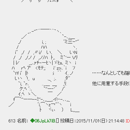
／ﾟ㍉ ㌻ /｡※㌢´ ＼
,,､-''"´￣￣｀｀`ヽ､
,／ `-､,,＿
,/ i, ; ﾞミ三ｰ''"
/ ﾊﾊ ヽ,
i" ,/ / ,〃i/ い、 ＼ いN
/ ,/ ,/ノ / ,ノﾉﾊ ﾄ,、 ミ`'ー Ｖﾘ
| ﾚ' _,,､ｧﾁ-ーﾋヽ| ゞﾋs、ミヽ i
ﾊ rﾍ ｱ' <ﾓﾃ;; ｉ' zｯ､｀i ｿ
ﾞYf iﾞ |ﾄ :i ｀｀ ｲ, ノ ……なんとしても
いヽ ﾞ!, u .,_ ;､ ,ﾀ"
`i, `r､ .._＿｀＿ ,ﾘ. 他に用意する手段
ｸ',ﾍ ﾞ:､ `''ー‐'´ /ﾞ
ｲ,ﾍ ゝ＼. ￣ ／
f￣`''ー─--ﾐ''-､,,＿,,イ!‐-､､,,_
,／ ﾞi,⌒ヽz￢"ﾞヽ i
ﾄ ヾぃ ） L,,＿
613 名前：
◆06JpLk7iB.
[] 投稿日：2015/11/01(日) 21:14:48
ID