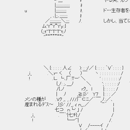
''ー'' ”ー‘ ''-'',;;;;‘一“''一''i! やる夫、ル
|;;;;;;;;;;;;;;;; i!
u |;;;;;;;;;;;; i!. ド…生存者を５
, ､|;;､;;;;;;;;; i!
／;;;;;;;;;;;;;＼;;;; ﾉ. しかし、当て
ム'Y“Y”Y'ｙ::}
（;;t''T''T''T''t:ﾉ
''““”””““''
＼ {: : : : : 人∠ ): : :/／ {: : : : ｀V´: : : : }
_ｉ_ .＼:r‐ く 〈 ）￣ ヽ : : : : : : : :
! .∟ └､厂:Tー' ＼ ' : : : : : : 
{_/: ;､＿ﾉ ＼ '; : : : : : :/ ﾌﾟ
/{.ノ rｸ,、 l |: : : : : /
| ﾉ ,≧彡' Y７ |: : : ／ ﾌﾟ
メシの種が .Vｸ ,、, ///厂⊂ﾆ／´￣_ﾉ.:／､
産まれるﾃﾞｽ～ _}彡' //_, ｨ ｎ_,.／ ｀¨´ l
七⊃ ｎ└' ｣ / |
_ｉ_ .￣｀'|七ﾁ{:/ / _
! └一'^| /. 
V /----イ /