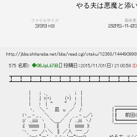
やる夫は悪魔と添い
ファイルサイズ
最終更
399
2015-11-03
KB
http://jbbs.shitaraba.net/bbs/read.cgi/otaku/12368/14449099
575 名前：
◆06JpLk7iB.
[] 投稿日：2015/11/01(日) 21:00:58
ID
┳━┳━┳━┳━┳━┳━┳━┳━┳━┳━┳━┳━┳━
┻━┻━┻━┻━┻━┻━┻━┻━┻━┻━┻━┻━┻━
| .i ､_ , i |
| .| !(・) （・） l |
{ .! | “ ” ﾉ |. ＿＿＿＿＿
ヽ、 ＼ '' 皿 u .／ /. |┏━━━━
ｌヽ_,, - ,, _ ＼ ／ _ ,, - ,,_／i |┃ 前
l/ ､;iiiiii ヽ ＼＿／ / ､;iiii ヽﾉ |┗━━
i{ 'lllllllllll ｝. ∥ { llllllllll }!. ￣
'ヽ_ '''''' ノヽ＼ ∥ ／人 ''''''' _ノ