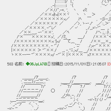
|::::::::::::|/ |.,' ./てﾘﾍ', /::::: :
,.-|::::::::::::::i '〈 ' .`''-' "/:
／×//`,-=、', ヽ ｨミ ／:::::::／
／××x|!ｘ|××ヾ ヽ ヽ ＞ ／::::::::
／××××××ｘ／ .iﾍ ￣ , -彡-,彡:
／×××××× ／ ／>_ ゝ-‐./' _／::_
／××××, -'"i／ ／ -' _./_,,='-''"＿ 
／××＿,, -‐"××', ／ﾍ / /ヘ ;;_:::ﾄ.,:::
/'×￣￣×××××ｘ', ／/ミ, ＿_/ /×××`＜
/×××××××××ｘ '|ｘ/ ￣て_,,_ / ./××＿×,,
/×××××××××, - '"/ _`ﾆ' ./,ｘ-'"××××
|×××××× ＞ ''"××./ _,, -_''ﾆ_ｘ/＿ ./×××××
ゝ××--― ''"××××ｘ/ -''"× |××××￣x7×××××
583 名前：
◆06JpLk7iB.
[] 投稿日：2015/11/01(日) 21:05:07
ID
__＿＿_/ｱ＿＿,､ /ｱ
', 二二7/二二,､¨´ ,＿＿//＿＿＿＿,､ _＿// 
//￣￣￣￣7/' '´￣７/￣￣７.ﾉ￣´ '￣￣7
.//二二二二// ◯ // // ﾉ/.//＝//＝// ＿
//＿＿＿＿// ノメ=､-､ // _ ／,ｲ //＿//＿// 
,_＿ﾆ二二二二二＿,､ ￣ ¨冫< -='-7/ (ﾉ -'￣7/ ￣`
'´_,-''フ￣ ヾ､｀ヽ,￣´ _,．-'ノ^ヾヽ ./
-='- ''' .｀､ノ _,,-=='-' ￣ `､_） // .//