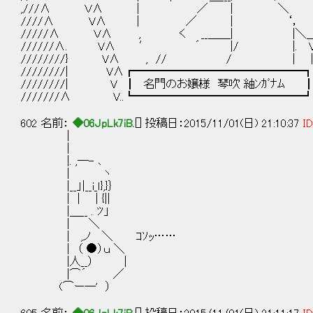
,///∧ Ｖ∧ | ／ | ＼
////∧ V∧ | ／ | ‘，
/////∧ Ｖ∧ , く __＿＿| |＼
//////∧. V∧ ′ ´ |/ |. V
////////} V∧ , // / | |
////////| V∧┏━━━━━━━━━━━━━━━┓
////////| V ┃ 名門のお嬢様 琴吹 紬ﾝｶﾞﾅﾑ
///////∧ V..┗━━━━━━━━━━━━━━━┛..
602 名前：
◆06JpLk7iB.
[] 投稿日：2015/11/01(日) 21:10:37
ID
|
|
|. ,─- ､
| ヽ
|__」|__i_ｌ},}｝
| | | {||
|＿__ . ﾂ」
| ＼
| ,ノ ＼ ｺｿｯ……
| （ ●）ｕ ＼
|人__） |
|⌒´ ／
(⌒ー─' ）