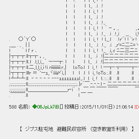
l !. i l i_ ! ! ! !.._
l i l l._ .i .! !. i. 
l l l l i_ ! ! ! ! _i
l l l l._ .i .! !. i. 
l l l l._ .i .!., ,.!. i.
l l l l i_ ! ! ｀ ｰ ，., ,.，‐ ´ ! 
l l l l._ .i .!._ .i .!_i __ i_! i _.
. ○｀Y´○ l l l l i_ ! ! l.,_.l .!r'´! !｀'
_＿ . , | | l l l l._ .i .!._ .i .,r'=ﾆ二
l ｀ l l' r ､ l l l l i_ ! !._ .i,.ｨ ﾆ二三二ﾆ i
|┬┬┬.ll┬┬ ，, l l l l._ .i .!|二二二二二二二
|┬┬┬.ll..l .l_l_i__｀ ー─┬. l l l l._ .i .!|二二二二二二二二
|┬┬┬.ll.二_l_l_i_i !i riiiiiiiiii.r.,| l.oTo.l l i_ ! !.─┬‐┬──┬‐┬─
|┬┬┬.lllr ＝｀'ーｭ_ヾiiii〆i,.| l l .l l i_ !oTo.:..ll .ll .ll .ll.
!┴┴┴.ll ‐ ‐ ‐ ‐ ‐ ‐‐‐ｪｪｪｪｪｪｪｭl.,..l l i_ ! l:.:::.:.ll .ll .ll .ll
;:;:;:;:;:;:;:;:;:ll;:;:;:;:;:;:;:;:;:;:;:;:;:;:;:;:;:;:;:;:;:;:;:;:;:;:;..|r´￣.‐.‐.‐.l ‐ 二二二二二二二二 ‐..l
;:;:;:;:;:;:;:;:;:ll＿＿＿＿＿＿＿＿r‐i´ ! ￣ ￣ ￣￣ ￣￣ ￣￣ ￣
.￣￣￣.ll l ￣ ￣
588 名前：
◆06JpLk7iB.
[] 投稿日：2015/11/01(日) 21:06:14
ID
【 ジプス駐屯地 避難民収容所 （空き教室を利用） 】