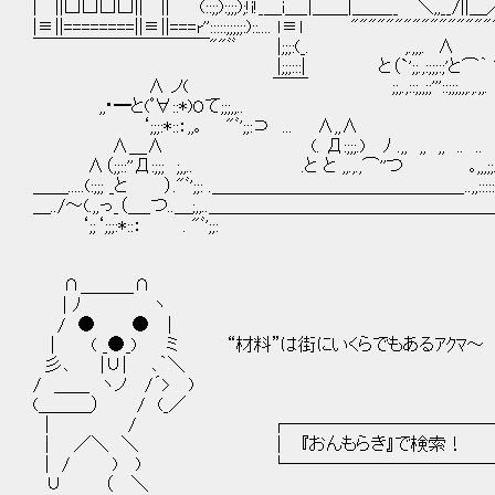
| ||□□□□|| || (::;;):;;;);!i!_＿i＿_|＿＿|＿＿__￣＼,,_
|≡||========||≡||===r'':::::;;;;;:)::.... ｌ≡ｌ """"""""""""""
￣￣￣￣￣￣￣￣￣￣""ﾞﾞ |;;;:(_. ,.,,,. ∧
|;;;:::| と（`';;.,:;;;:;'と⌒｀ 
∧ ノ( ￣￣ ;;,.,::;,,;;'''::;;;,,,.,.,
,,･━と(ﾟ∀::*)Oて;;;,,.. ::(ﾟ
‘;;;:*::：,,｡ "ﾞ';;:⊃ ... ∧,,∧
∧＿∧ (. Д:;;;.) ﾉ .,, ,, ,, .. .. ,o｡∧
∧（;;::''Д:;;; ;,,.. .と と ,,.,.,⌒''つ ｡,,,;;ﾉд
＿＿.....(:;;; _と ）."ﾞ';;: .＿＿＿＿＿＿＿＿＿＿＿＿＿＿_..,,:::::::;;;;
＿../～(.,,っ_（＿_つ..＿;,,..＿＿＿＿＿＿＿＿＿＿＿＿＿
‘;;‘;;;:*::： . "ﾞ';;:
∩＿＿＿∩
| ﾉ ヽ
/ ● ● |
| ( _●_) ミ “材料”は街にいくらでもあるｱｸﾏ～
彡､ |∪| ､｀＼
/ ＿＿ ヽノ /´> )
(＿＿＿） / (_／
| / ┌────────────
| ／＼ ＼ │ 『おんもらき』で検索！
| / ) ) └───────────
∪ （ ＼