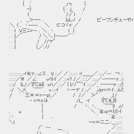
｛ ,' _ｒ┐ |
ｰ〉 {: : ;j_ /
〈 ｀/:/｀l .'
_ _,＞―- ､ {oしﾉ / ビーフシチューやハ
:＼ 〈 ､ 丶---- ､ ＼ ⊂⊃ゞ=' ／
: : :ｌ V三ﾆ=‐- ､ ＼ ヽ ( |
: : :|／´ / ＼＼ |ｰ---‐'＾´
: : :| / //ァ'’
: : :| {_／ノ/
::::::::::::::,:イfkァ.:::∠ミ 、V.:::／ ／.::::.:::: イ_＿__,／.::::／-‐ ￢.::
.:::::::／ff ／∠ vﾊ}イ ／.:::ィ7 /／.::::::／.:::::／-──‐ｧ.:::i
:::::/ {L/／{{℃ik}} vﾊ／.:::／ { ﾚ'/⌒`ｲ.::::::／_ ー──ｧ.:::/|
.::/ ＼メ、 ｀¨¨¨´ ｖ.:::イ ゝ一ァ' /.::／ _xkｧ=＝ｲ::::ﾑミ
:/ ｀ ｀三≡＝=一ｚl.:／ / /／ ＞'"´ _ _｣:/
′ ‐ =＝ｧ斗 ´ /L_ イ {{℃fL}{}
| / ヽ、ヽ、 ｀¨¨¨|l ,ｨ/
、 u { ＼ ｀≧xz＝{彡ｲ:
::ヽ | ､ ｀ ｀≧´.:::: 茶色
＼l ー=＝ニ二:::__::,:::::
/` ‐- ＿ ／.::::::
ハ、 ｀丶、 ／.::::::::::::