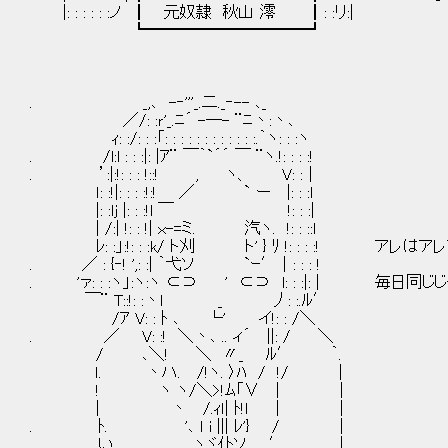
|: : : : : :ノ ┃ 元奴隷 秋山 澪 ┃: :リ:|
┗━━━━━━━━━━┛
. _,､ -‐'''_.二._‐-- ､_
／/: :ｒ'_.ﾆ´ -―- ¨ﾆ丶:丶､
ｨ: :/: : :「: : : : : : : : : : : :.｀ヽ: : :ヽ
. /l:l : : :|: |ｱ¨ ￣｀`´´ ￣ ¨ヽ.!: : : :!
. ’:|:!: : : !::! , ヽ、 V: :｜
ｌ: :!|: : : :!:! ／ ` ー |: : :l
|: :lj |: : :!l ￣ !: : :|
| /:| !: : !| ｘ-=ミ. 汽ヽ. !: : ::ｌ
ﾚ: :」:!: : :k/ ト刈 ト' } ﾘ !: : : :! アレ
. ／ : {‐! ',: :| ｀弋ソ `ｰ′｜: : : !
. 'ァ: : :ヽ」:ヽ:ヽ ⊂⊃ ' ⊂⊃ l: : :|: | 毎日
￣¨ T::!: :丶l _ 丿: :.ﾙ′
/ｱ V: : ﾄ ､ └' イ!: : /＼
. ／ V: :! ＼丶､ .. ィ´ ||: / ＼
/ ､＼! ＼ 〃_ ﾙ′ ｀.
ｌ. 丶ハ. /!ヽ. 〉ﾊ / !/ ｜
! ヽ ヽ/＼>!ﾑ「∨ | |
| 丶 /.ｨｌ| ﾄ!ｌ | |
. ﾄ. '､ ｌ i ||| ﾚ'} / |
. い. ヽヾ仆ソ ′ ｜