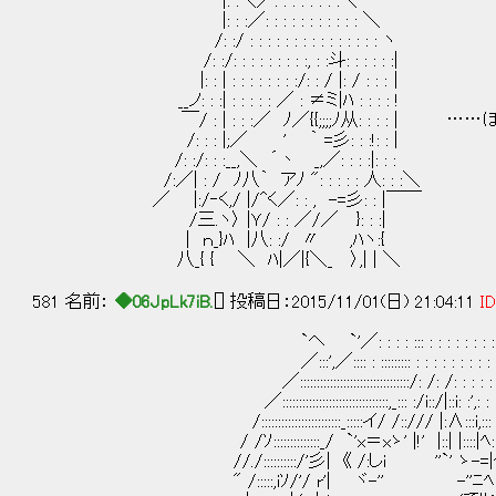
|: :＼／: : : : : : : :＼
|: : :／: : : : : : : : : : : ＼
/: :/ : : : : : : : : : : : : : : : ヽ
/: :/: : : : : : : : :, : :斗: : : : : :|
|: : | : : : : : : : :/: : / |: / : : :｜
__ノ: : :| : : : : : ／ : ≠ミ|ﾊ : : : : !
￣/ : | : : :／ ﾉ／{{;;;;ﾉ从: : : : | ……
/: : : |;／ ' ｀ =彡: : :!: : |
/: :/: : :__,＼ ´丶 _,／: : : :|: : :
/:／| : / ﾉ八｀ アﾉ ": : : : : 人: : :＼
／ |:/‐く,/ |/^く／: : , -=彡: : |￣￣
/三.ヽ〉 |Ｙ/ : : ／/／ }: : :|
｜ ｎ_}ﾊ |八: :/ 〃 ,ﾊヽ:{
八_{ { ＼ ﾊ|／|{＼_ 〉,| | ＼
581 名前：
◆06JpLk7iB.
[] 投稿日：2015/11/01(日) 21:04:11
ID
`ヘ `'／: : : : ::: : : : : : : : : : : :
／:::',／:::: : ::::::::: : : : : : : : : : : : : : 
／:::::::::::::::::::::::::::::::::/: /: /: : : : : : : : 
／::::::::::::::::::::::::::::::::,_::: :/i::/|::i: :',: : : :
/::::::::::::::::::::::::_:::::イ/ /::/// |:∧:::i,::: : 
/ /ｿ::::::::::::::_/ `'x＝xゝ' |!' |::| |::::|ﾍ::::::::::::::
//./::::::::::/'彡| 《 /:しi ''`' ゝ-=|ﾍ:::::::::: : 
" /:::::,iｿ/'/ r'| ヾ-'' -''ﾆﾍ `ヾ:::::: : 