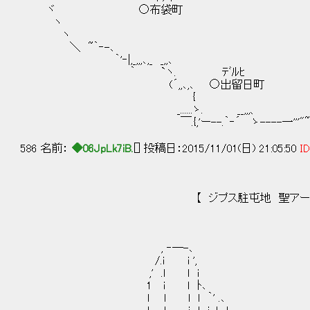
ヾ ○布袋
ヽ 
ヽ ,
＼ ~｀‐-､ 
｀'‐|,_,,,､,_ 
｀ `ヽ. ﾃﾞ
(´,,､,､ ○出留日町 ´‐
{ _,.:-
_......ゝ. __,,,、 __,,,..
￣.{,'ー--.｀‐´ ゝ----一'''"~
586 名前：
◆06JpLk7iB.
[] 投稿日：2015/11/01(日) 21:05:50
ID
【 ジプス駐屯地 聖アーサー
, ‐─-､ , -─
/.i i ', ,'.l 
,' .l l i i l l
1 i l ﾄ､ ,.ｲ l
l l l l ｀' .､ ,.r ´!