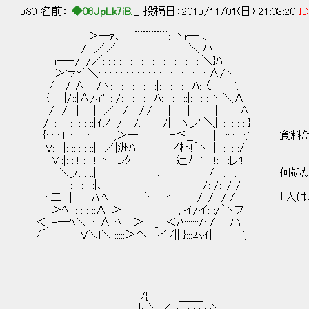
580 名前：
◆06JpLk7iB.
[] 投稿日：2015/11/01(日) 21:03:20
ID
＞─ｧ､ ':¨¨¨¨¨¨: :ヽr─ ､
/ ／／: : : : : : : : : : : : : ＼ ハ
r─‐/-/／: : : : : : : : : : : : : : : : : : ＼}ﾊ
＞'ァY´＼: : : : : : : : : : : : : : : : : : : : ∧/ヽ
. / / ∧ /ヽ: : : : : : : : :|: : : : : : ﾊ: 〈. ｜ ',
{＿_|/::|∧/ィ': : /: : : : : : ﾊ: : : : ::|: :|: : ヽ|＼∧
. /: :/ : | : : |: :／: :/: : /l/ }: |: : : |: :| : : |: : |: :∧
/: : :|: : |: : ::|ｲノ__/＿/. |/|＿Nレ' ＼|: : |: : : }
{: : : l: : | : : | ,＞一 ｰ≦__ ｜: ::!: : 
. V: : |: ::|: : ::| ／|洲ﾊ ｲ朴!｀ヽ. | : |: :/
∨:|: : ! : : ! ヽ しｸ 辷ﾉ ' !: : :レ'!
＼_ﾉ: : ::| ､ / : : : : | 何処か
|: : : : : :|､ /: /: :/ /
ヽ二l: | : : : ﾊ:ﾍ ｀ー一' /: /: :/|/ 
＞ﾍ:',: : : ::∧l:＞ , イ/イ: :/｀ヽフ
＜, -─ﾍ＼: : :∧::ﾍ ＞ _ ＜ﾊ:::::::/: / ハ
/´ V＼l＼!:::::＞へ--イ:/|| }:::ムｲ| ',
/{ ＿＿_