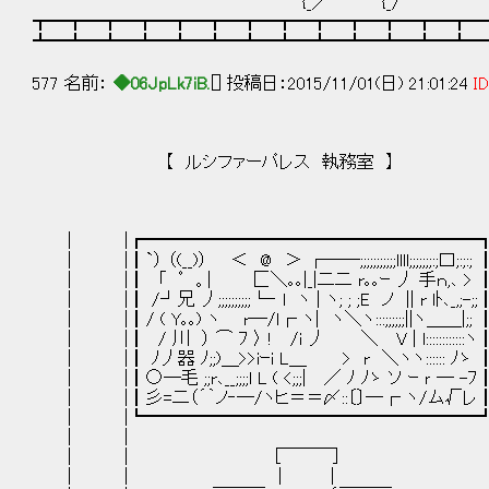
{_／ {_/
┳━┳━┳━┳━┳━┳━┳━┳━┳━┳━┳━┳━┳━
┻━┻━┻━┻━┻━┻━┻━┻━┻━┻━┻━┻━┻━
577 名前：
◆06JpLk7iB.
[] 投稿日：2015/11/01(日) 21:01:24
ID
【 ルシファーパレス 執務室 】
| |┏━━━━━━━━━━━━━━━━━━━
| |┃`） （(__)） ＜ @ ＞ ┌──;;;;;;;;;;;llll;;;;;;;:;口;:
| |┃ 「 ﾟ 。| 匚＼｡｡|_|二二 r｡｡ｰ 丿 手ｎ,､ 
| |┃ /┘兄 丿;;;;;;;;;;└‐ l ヽ | ヽ; ; ;E ノ || r lﾄ､_,
| |┃/ ( Y｡｡) ヽ r─/l┌ ヽ| ヽ＼ヽ:::;;;;;;||ヽ＿＿|
| |┃ / 川 ） ⌒ ﾌ 〉 ! /i 丿 ＼ V | l::::::::::
| |┃ ﾉ丿器 ﾉ;;)＿>>iｰi L＿ > r ＼ヽヽ:::::: ﾉ
| |┃○─毛 ;;r､__;;;;l L ( <;;;| ／ ﾉ ﾉゝ ソ ｰ ｒ ─
| |┃彡=二（´｀ノ‐─/ヽヒ＝＝〆::〔〕─┌ ヽ/ム√
| |┗━━━━━━━━━━━━━━━━━━━
| | | 
| | [￣￣￣] |
| | | | |