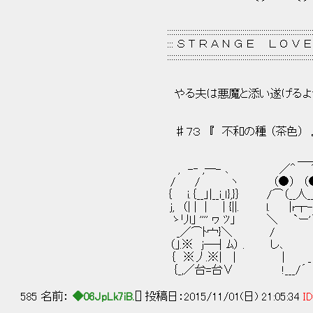
｀´ ｀´ '￣7/￣´ ,iﾉ＿
// ［,二 ─
:::::::::::::::::::::::::::::::::::::::::::::::::::::::::::::::::::::::::::::
::: Ｓ Ｔ Ｒ Ａ Ｎ Ｇ Ｅ Ｌ Ｏ Ｖ Ｅ Ｒ Ｓ 
:::::::::::::::::::::::::::::::::::::::::::::::::::::::::::::::::::::::::::::
やる夫は悪魔と添い遂げるよう
♯７３ 『 不和の種 （茶色） 
＿＿_
, -‐ ,─- ､ ／＾ ⌒
/ / ヽ （●） （●）.
｛ i.｛__」|__i_ｌ},}｝ /⌒（__人__）⌒
j, （| | | | {||. l. |r┬
ゝリl｣ '''' ヮ ﾂ」 ＼ `ー'
_／⌒ﾄ宀}＼ /
（｣.※ j─┤ﾑ） . し､ 
｛ ※丿.※| | | _
｛_,／台=台∨ !___/´ ヽ__
585 名前：
◆06JpLk7iB.
[] 投稿日：2015/11/01(日) 21:05:34
ID