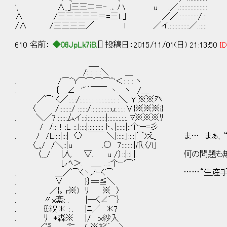
', ∧_｣三三ニ＝‐ .､ ハ u .／.::::::::::::::::::
∧ /三三三三三＝=三L｣ ／／.::::::::::::/.::
/∧ /三三三三／ l ／イ.:::::::::::::／.:::::
610 名前：
◆06JpLk7iB.
[] 投稿日：2015/11/01(日) 21:13:50
ID
＿_
/: : : :＼ ＿
. /⌒^Y⌒⌒⌒⌒^'＜: : : ヽ
. ｛ _∠ '"´￣￣ 丶. ヽ : /＿
／⌒ く／:.:.:/:.:.:.:.:.:.:.:.:.:.:.: :＼. Y ※※癶
〈 /::::::::/ ::::::/:::::::::::::u:.:.:.:∨}※※※i}
. ＼／7:::::::厶イ:::i::::::::::::|::::::.:.:.:. ﾏ※※※ﾘ
/ /::: ! :L ::｣::::|:::::::::: ト､|::::::|::个ー=彡
. / /L::::|:::| ○ ￣￣ ＼|:::::｣::::|⌒)え_ ま…
〈_,,/ /＼::|u .○ 7::::::::|爪〈/l｣
〈__/ |人. ▽. u /）::|::ｉ:|. 何の問題
レﾍ＞. ＿_ ..::个ｰ'⌒′
. ＿／⌒くヽノｰく⌒ ……“生産手段
. ∨ }｝==≦＼
. ／{｡ r※) ﾘ ※ 〉
. 〃x紊: . |─く∠⌒｝
. {{:紋＊ : . |ﾆ／ ＊7
. ﾘ *淼※ |/ . :x紗入