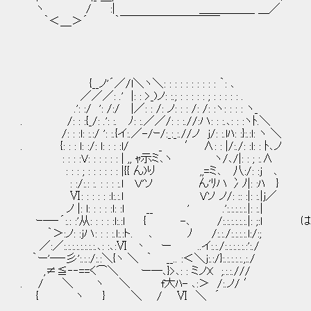
ヽ / :| ＿＿＿＿＿ ＿
｀＜＿＞´ ｀￣￣￣￣￣￣￣￣￣
{__ノ'´／/l＼ヽ＼: : : : : : : : : : ｀: ､
／／／: .' |: : >_)ノ: :.; : : : : : ; : : : : : .
.': :/ ': /:/ |／: : /: ノ: : : /: /: :ヽ: : : : ヽ_
. /: : :{_/: .': :. ﾉ: :.／／/: : :.//:ハ: : :.､: : :ヽﾄ.＼
/: : :l: :.:/ ': :.{イ:.／-/ｰ/:_:_:.//ノ j/: :.lﾊ: :}:.:l: ヽ ＼
. {: : : l: :/: l: : : :l/ _ ′ ∧: : |/:./: :l: : ﾄ､ノ
: : : :V: : : : : : | ,, ｬ示ミ､ヽ ヽ/､/|: : ; :.∧
: : : ; : : : : : : |{{ ん)り ,,=ミ､ 八:/: :j ､
: :/:.: :. : : : :.l Ｖ'ソ ん'ﾘハ 冫ﾉ|: :ﾊ }
Ⅵ: : : : : :l:.:.l Vソ ノ/: :: :|: :.|j／
ノ |: l: : : : :l: :l __ ' .':.:.:.:.:.|: :.|
ｰ―‐´:.: :'从: : : : :l:.:l { -､ /:.:.:.:.:.:.|:
｀＞:ノ: :jハ: : : :.l:.:ト. ､ ﾉ /:.:./:.:.:.:.l:/:;
／:／:.:.:.:.:.:.:.:.､: :､:Ⅵ 丶 ー ..イ:.:./:.:.:.:.:.:':./
｀ー'―‐彡':.:.:/:.:＼{ヽ ＼ ｀ __.. :＜＼j:.:/}:.:.:.:.:.,:./
,≠≦‐‐==く⌒＼ ー―､}>､: : ミノX ;.:.:.///
. / ＼ ヽ ＼ f大ﾊ- ､:＞ /:.ノ/ ′
{ ヽ } ＼ / Ⅵ ＼ ´