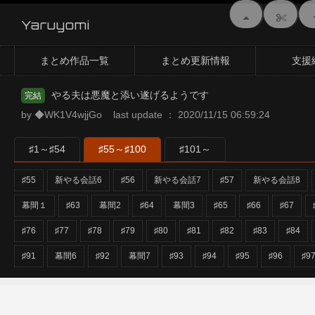
Yaruyomi
まとめ作品一覧
まとめ更新情報
支援
やる夫は悪魔と添い遂げるようです
完結
by ◆WK1V4wjjGo last update ： 2020/11/15 06:59:24
♯1～♯54
♯55～♯100
♯101～
♯55
新やる会話6
♯56
新やる会話7
♯57
新やる会話8
幕間１
♯63
幕間2
♯64
幕間3
♯65
♯66
♯67
♯76
♯77
♯78
♯79
♯80
♯81
♯82
♯83
♯84
♯91
幕間6
♯92
幕間7
♯93
♯94
♯95
♯96
♯9