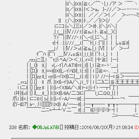
|ｌl＼|lXll:|≧<／⌒ヽ}_l /ア ＞ ´￣｀
|ｌl／|lXll:|:|＜＞s｡ }-//／＞-‐……‐-
|ｌl＼|lXll:|:| ／／／＞{ ／ ＞-‐‐-ミ
II .l_l＼|lＸll:|:ﾄ､／.／|l＞|/ ／ 
lﾆﾆｺ:|x＼|三l:|／＞llﾄ､|l＼|ﾊ＼| .:
_|_l＿|:|Ⅳ///:l:|≧s｡l ﾄ､≧s|__乂| 
T:l￣|:|Ⅳ//‐.l:|＼-l:|_|ﾆ＼,,| | | |＞
. t|┤.::|:|///＿,l:|￣`ﾄ|_l :|¨|| | | |｡s
＿」ﾉ |:Ⅳ/＞xl:|≧s｡|_l :|Ⅵ | ﾚ'´ ＞-┘ 
f⌒ﾊ |{¨ﾞl ＿Ⅳ/｡s≦l:|_l_ｌ_|ｌ| |`ﾄ､l_,|
_rzｭ辷]]_l ｀¨t彡ﾍA/＞＜_l:|_ィ=ミ |十≧| |ー|
. | |__l]ｌ :ll_| rレイ|∧AＴll|=l:|_ｌ|| |_l |≧=
. | |]ｺ]l :ll_|==ll|lＸl|レイﾊﾛl|_.l:|::ｌ|| | l |]≧=-､ .
. | |]ｺ]zz:ll_| rzｌ|ﾚイlＸl|l二|＿l:|::ｌ|| | l |ﾉ /
__rrｭ| |] |] ll 爪 |lＸlﾚイ|ｌA/＼j:ｌ__ﾘ | l |二}l二|≦王
.. l l二l| |] |]zz:ll | |ｌ:|ﾚイXlllA/＼ll|:l‐=彡ｲゝ─┬
l爿|l|xｌ| |] 廴__ll__] |ｌ:|lＸl|ﾚllA/二ｺllﾆ|￣￣l_l二QQ_
爪l |l|=.| lﾆﾆll:l:| lx| |ｌ:|ﾚイ-A/─-lll|:::|───
l[ﾘ-lﾛｱ| lr‐, 川]]]]]ﾘ:lＸl|ｌ A/─--ll|:::|─┰── ┰┰
￣￣￣二ﾆ=┴┴∨二￣ ll|:::|￣ll|川川川l‐┤| :| | 
￣￣￣￣￣ ﾆ=------=ﾆ二ﾘ￣￣
338 名前：
◆06JpLk7iB.
[] 投稿日：2016/06/20(月) 21:08:34
ID
┌─────────────────────────