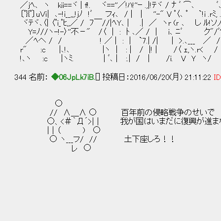
／ｊﾍ､ ヽ kii==ヾ | f!. ヾ==''／!ﾊ!''ｰ .,|!ﾃヾ / ﾅ ﾞ ⌒
〔ﾟ}{ﾟ〕uＶｉ| ､-!i__,,,!ｊﾉ !ﾞ フｨ､ / | | ''-" V ﾟ〈､ 
ヾﾃヾ､〈| 〈ﾟi_ﾟﾋ,,／ / ﾌ￣//|ﾍY､ | .| ／ ヽr 
Y=ﾉ//ヽ-!-〉''不－" /〈 | : ﾄ ､／ / | i､ ﾆﾞ ク"/
／ﾍへ / / ! ／ | : | `7.| /| | >.､___ 
r" :c |､!､ |ヽ | : | / |! | /〈 ｪ,ヽ.r<
!､ヽ :c |ヽﾐ. | ﾞ､ | :.| / | /i. V Ｙ ヽ/
344 名前：
◆06JpLk7iB.
[] 投稿日：2016/06/20(月) 21:11:22
ID
○
// ∧＿∧ ○ 百年前の侵略戦争のせいで
○、<＃｀Д´>|｜ 我が国はいまだに復興が進ま
|｜（ ) ○
○ ヽ___フ/ // 土下座しろ！！
レ ○