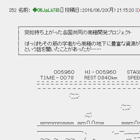
352 名前：
◆06JpLk7iB.
[] 投稿日：2016/06/20(月) 21:15:20
ID
┌────────────────────────
│ 突如持ち上がった各国共同の南極開発プ
│ 
│ ぽっぽもその筋の学者から南極の地下に豊富な資源が埋
│ という話を聞いたことがあっ
└────────────────────────
００５９６０ H.I - ００５９６０ STAGE 
Ｔ.Ｉ.ＭＥ - ００７８ REST ０８４０km SPEE
ﾆ ﾆ ﾆ ﾆ ﾆ ﾆ ﾆ ﾆ ﾆ ﾆ ﾆ ﾆ ﾆ ﾆ ﾆ ﾆ ﾆ ﾆ ﾆ ﾆ ﾆ ﾆ ﾆ
－－－－－－－－－－－－－－－－－－－－－
;～ｰ;
""~ ;～ｰ
;～ｰ; ""
__,, ""~
'～'
mｍｍｍｍmmm mｍ∩∩ｍm mmｍ∩ｍ
￣￣￣￣￣￣￣￣￣￣￣￣￣￣￣￣￣￣￣￣￣
￣￣￣￣￣￣￣￣￣`ヽ "-‐￣-―-一￣-
～～ ～ ～～ ノ p -ｰ,.ﾆ二--