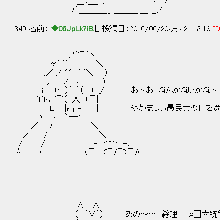
＿（＿_ l, ﾉ ﾉ
/´＿_＿＿__｀＿＿＿ ＿´__ノ
349 名前：
◆06JpLk7iB.
[] 投稿日：2016/06/20(月) 21:13:18
ID
ノ´⌒｀ヽ
γ⌒´ ＼
.／ ノ ""´ ⌒＼ ）
.i ／ _ノ ヽ_ ｉ ）
i （ー）｀ ´（ー） i,/ あ～あ、なんかないかな～
ｌ^l^lｎ ⌒（__人__）⌒|
ヽ L |r┬-| | やかましい愚民共の目を逸ら
ゝ ﾉ `ー‐' ／
／ / ＼
／ / ＼
. / / -一'''''''ー-､.
人＿＿ﾉ (⌒＿(⌒)⌒)⌒))
∧＿∧
（ ；´∀｀） あの～… 総理 Ａ国大統領か