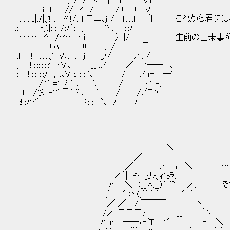
: : : : : !: :j: :i : : : ;:::/.:./ 〃｀''|: : ;{:::::::::! V:l
.: : : : :j: :i: ;l: : : ://':.;ｲ / !: :/ !:::::::! V|
: : : : :.|:/|:,'! : : 〃!/:ｉ:l 二ニ､j:./ l::::::l ﾞ}
.: : : : :! Y,'.|: : :/:/ﾞ::: !j ￣￣ ﾂl、 l:::/
: : : : :l: :.|ﾍ|: /:::':::: : :.!i 冫 |/. 生
:.:|: : :j: .:::::::!'ﾊ::i:: : : : :!! .__,_ / ;⌒!
::l: : :.!:.:::::::::;' V､::. : : jｌ !_ﾉ/ ノ . /
:j: : :.!::::::::::;'｀ヽV:､:. : : i! __ .ノ ／ '――- ､
l: : :.!:::::::::/ ,,...､V､:. : : ﾞ､ / ノ r‐-､―'
: : :l::::::::/''";:=''‐ﾐヾ:､: : : `、. / ｒ''‐-;'
.: :l::::::/'彡'-'''"⌒`ヾ:､: : :.`、 / /､仁.ｿ
: :!::/ｼ'´ ヾ: : : `､ / /
／￣￣＼
／ ＼
／ ヽ ノ u ＼ ……死者
／´| fト､_{ﾙ{,ィ'ｅﾗ, |
/' ＼ .（__人__）⌒` ／. それっ
,ﾞ ／ )ヽ(,｀⌒ ´ ／ ヾ、
|／_／ / ￣￣￣ ヽ
/／ 二二二7 __ ｀ヽ
/'´r -―一ｧ‐ﾞＴ´ '"´ -‐ ＼