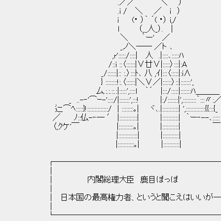
.／／ ""´ ⌒＼ ）
.i / ＼ ／ ｉ ）
i (･ ）｀ ´( ･） i,/
ｌ （__人_）. |
＼ ｀ー' ／
_ノ＼―― ／ト ､
,r':::::/::::| 人 .|::::､:::::ﾊ
/::i ::〈::::::|∨廿∨|:::::〉:::|:A
_/::::::|:: :.〉:::ﾄ､ 八 ,ｲ|:::〈:::::|:i∧
} ::::::::!:.〈::::::|＼∨／|::::::〉::|:::::::',
厶.:.:.::.:|:::::',::::l ｀´ |:::/:::::|:::::::ﾊ＿＿＿
_ ..-‐'⌒ｰ-'::::/|:::::::',:::! |:/:::::::|',:::::::::｀:::
辷⌒ﾍ:::::}!::::::::::::::/ | ::::::::｡| ヾ､.|:::::::::::| ',:::::::::::::{
／ ﾉ::仏-‐─ ′ |::::::::::::| |:::::::::::| ｀ー‐--､:::
〈,ｸケ'￣ |::::::::::｡| |:::::::::::| ￣
|:::::::::::::| |:::::::::::|
|:::::::::::｡| |:::::::::::|
┌─────────────────────
│ 
│ 内閣総理大臣 鹿目ぽっ
│ 
│ 日本国の最高権力者、というと聞こえはいいが── 
│ 
└─────────────────────