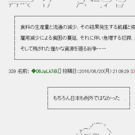
::::::::::::::::::::::.::／''" ゝ‐ / ', / ィﾆﾆヽ..:.:::／ヽ:::::
7"´7 ""´く l / /⌒ヽ ,. イ l:::
┌────────────────────────
│ 
│ 食料の生産量と流通の減少、その結果発生する飢饉
│ 
│ 雇用減少による貧困の蔓延、それに伴い急増する犯罪、暴動 
│ 
│ そして残された僅かな資源を廻る紛争
│ 
└────────────────────────
339 名前：
◆06JpLk7iB.
[] 投稿日：2016/06/20(月) 21:09:29
ID
┌────────────────┐
│ │
│ もちろん日本も例外ではなかった . │
│ │
└────────────────┘
ノ´⌒｀ヽ
γ⌒´ ＼