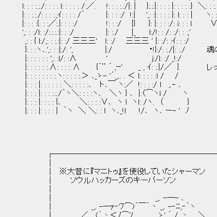
l: : : :.:./: : : : l: : : : : /:／. !: : : :.:/|: | }:.:.|: : : : |: : : : :} ＼: : :.
|: : :.:./: : : :.,ｲ: : : : /´ |: : : :/ !:| ',: :|: : : : |: l: : : | ヽ: :
|: : : :{: : :／:.|: : : :/ !: : :/ |} }: |: : : :/: i: : : l 
',: : :/l: :/:.:.:.:|: : :/ |: :./ |_ l:/!: : /: :/: : :,'
,: : { l:/,: : :.:|: :/ 三三三' l: :/ 三三三 ' |: :/: :ｲ: : :/
}: : :ヽ､.',: : :|:/: ', |:/ ・!}:/: :./|: 
|: : : : : : ',: :l/: :∧ ' j:/l: :/ _!:/
|: : : : : :.∧: : : : ∧ {｀¨ ´ ,ｰ' _ , ｲ: :.|/
|: : : : : : : :.ヽ: : : : :.＞ ､_ゝ- '´_,.. . ＜ l: : : : :l / /
|: : : |: : : : : : ＼: : : : :､ ト､￣ ヽ:／ !: : : :/ l ,.- ､
|: : : |: : : :.:./｀ヽ＼: : : :ヽ､ ＼ヽ } ､ |:（⌒ヽl / ヽ
|: : : |: : : : {､ ＼: : : :∨､ ヽ l ヽl: /ヽ. （ }
|: : : |: : : : | ｀ヽ ＼ ＼: : l ヽ､_!l !/､ ヽ､ ー- ' ﾉ
┌─────────────────────
│ 
│ ※大昔に『マニトゥ』を使役していたシャーマン .
│ ソウルハッカーズのキーパーソン 
│ 
│ _,. -─- ､ .
│ _,. -─ｧ‐'ﾌ⌒)´￣｀丶 _,. -‐ﾆ,‐｀
│ ／__,.(｀丶＜ﾉ⌒ｿ＿＿_,.. ゝ' ´ / 丶 