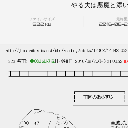
やる夫は悪魔と添い
ファイルサイズ
最終更
532
2016-06-27
KB
http://jbbs.shitaraba.net/bbs/read.cgi/otaku/12368/14643505
323 名前：
◆06JpLk7iB.
[] 投稿日：2016/06/20(月) 21:00:52
ID
┳━┳━┳━┳━┳━┳━┳━┳━┳━┳━┳━┳━┳━
┻━┻━┻━┻━┻━┻━┻━┻━┻━┻━┻━┻━┻━
＿＿＿＿＿＿＿＿＿＿＿＿
|┏━━━━━━━━━━┓
|┃ 前回のあらすじ .┃
|┗━━━━━━━━━━┛
＿_. ￣￣￣￣￣￣￣￣￣￣￣￣
／ ゝ-''｀`ヽ--､___
／ _ , .}:::＞､
/ﾟﾉ=> ｲｿ / ﾉ::／ﾐ）＼ 全滅したやる