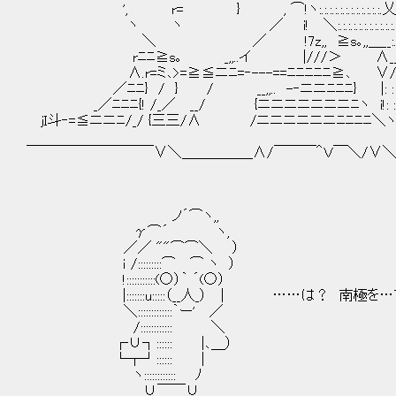
', r= } , ⌒!ヽ:.:.:.:.:.:.:.:.:.:.:.:.乂:.:.:.:.:
ヽ ヽ ／ i! ＼:.:.:.:.:.:.:.:.:.:.:.:.:.:.:.:.:
＼ ／ !7z,, ≧s｡,,＿__:.:.:.:.:.:.:.:.
rﾆﾆ≧s｡ _,,..イ |///＞ ∧_＿__／ ／. 
∧.r=ミ､>=≧≦ニﾆ=‐---==ﾆﾆﾆﾆﾆ≧､ ∨/_＿＿_／. : : 
／ﾆﾆ} / } / __,,.. -‐ニニﾆﾆﾆ} |: : : : : : : : : : : :
_／ﾆﾆﾆ{! /_／ __/ {ニニニニニニニﾆヽ i!: : : : : : : : : : : :
jI斗‐=≦ニニﾆ/_/ {三三/∧ /ニニニニニニﾆﾆﾆﾆ＼ヽ : : : : : : : : : 
￣￣￣￣￣￣￣￣￣∨＼＿＿＿＿＿∧/￣￣￣＾Ｖ￣＼/∨＼
ノ´⌒ヽ,,
γ⌒´ ヽ,
／／ ""⌒⌒＼ ）
ｉ /:::::::::⌒ ⌒ ヽ ）
!:::::::::::(○）｀ ´(○）
|:::::::u:::::（__人_） | ……は？ 南極を
＼:::::::::::::｀ー' ／
/:::::::::::: ＼
┌∪┐:::::: |､＿）
└┬┘:::::: |
ヽ:::::::::::: ﾉ
∪￣￣∪