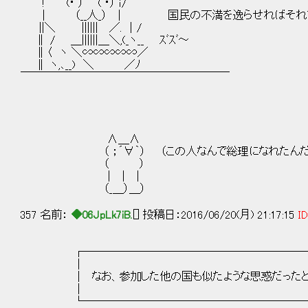
!ﾞ (･ ）｀ ´( ･） ｉ/
| （__人_） | 国民の不満を逸らせればそれ
||＼ |||||| ／. ｜/
∥ / ＿||||||＿＼,(_ヽ__ ｽﾞｽﾞ～
∥〈 ヽ ＼∽∽∽∽∽／
∥ ヽ,､__) ＼ ／ﾉ
￣￣￣￣￣￣￣￣￣￣￣￣￣￣￣￣￣￣￣
∧＿∧
（ ；´∀｀） （この人なんで総理になれたんだろ
（ ）
｜ ｜ |
（_＿）＿）
357 名前：
◆06JpLk7iB.
[] 投稿日：2016/06/20(月) 21:17:15
ID
┌─────────────────────
│ 
│ なお、参加した他の国も似たような思惑だったと
│ 
└─────────────────────