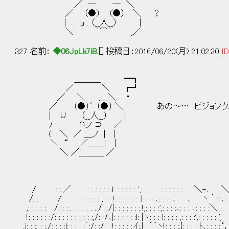
／ ─ ─ ＼
／ （●） （●） ＼ ？
| u . （__人__） |
＼ ｀⌒´ ,／
327 名前：
◆06JpLk7iB.
[] 投稿日：2016/06/20(月) 21:02:30
ID
＿＿＿_ ━┓
／ ＼ ┏┛
／ ＼ ,＿＼. ・
／ （●）゛ （●） ＼ あの～… ビジョンクエ
| ∪ （__人__） |
/ ∩ノ ⊃ ／
( ＼ ／ ＿ノ | |
. ＼ “ ／＿＿| |
＼ ／＿＿＿ ／
/ : :.／: : : : : : : : : : l: : : : : : ',: : : : : : : : : : : ＼-､ 
/. . / : : : : : : : ,: : :!: : : : : : :}: : : ､: : : :､ ､ ヽ ｀ヽ､:
,: : : : : /: : : . . . . . . ../:.:./|: : : : : : :.!,: : : :',: : : :､: : : ､: : :
!: : : : : :/: : : : : : : : : :,/:-/､|: : : : : :l: |ヽ: : : l: : : : ,: : : :',: : : : : ',
.i: : :. : :./: : : :l: : : : :´:/: :/ !: : : : :,ｲ:.| ´｀ヽ!: : : :.}: : : : ﾄ､: : : :‘