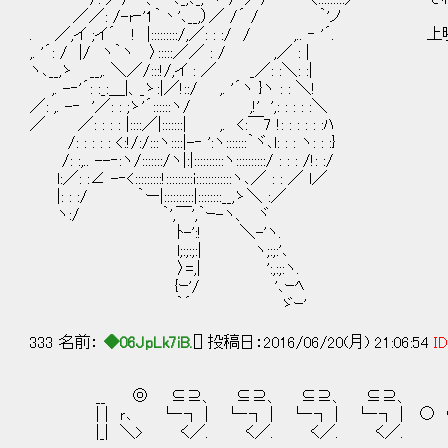
／／: /-r‐'1｀丶'､__,）／ /´ / ｀'ノ
. ／,イ ;イ´ ! |:::::::::/,／: : :/ / ,.. ‐ '
,. '´: / |/ ヽ｀ヽ 〉:::::／／ : / ,／ : |
ヽ､__,ゝ __,. ＼／/:::!/,イ : ／ _／: :＼: :|
,. -‐'´: :_:＿|、_ゝ:|／!::/ ,. '´ヽ }ヽ : : ＼!
／: ,. -‐ '／: : ;ゝ'´::::::ヽ/ ,!' ',: : : : :＼
／ ／: : : : |::::／|:::::::| ,. <:￣7 !: : : : : :ﾊ
/: : : : : <:!/:/:::ヽ::::|-‐ ':ヽ:::::::｀ヾ､l: : : ヽ: : :}
/: :,.. --‐:ヽ/:::::::/ヽ|:|::::::::::ヽ::::::::::/ : : : /!: :/
l:／: :∠ -‐<:::::::::!:::::::::i::::::::::::ヽ､／ : : ／ l／
|: : :/ ｀ー|::::::::::|::::::::__,ゝ＼ :／
ヽ:/ ｀',￣',｀ｰ-ヽ、 ヾ
ﾄ-':! ＼-'ヽ.
l;:;:;:| ヽ;:;:'､
〉=,| ':,:;:ヽ.
{ｰ'/ '､ｰﾍ
｀´ ゞｰ'
333 名前：
◆06JpLk7iB.
[] 投稿日：2016/06/20(月) 21:06:54
ID
__ ◎ ⊆⊇、 ⊆⊇、 ⊆⊇、 ⊆⊇、
| | ｒ､ └‐┐ | └‐┐ | └‐┐ | └‐┐ | ○
|_| ＼> く／. く／. く／. く／.