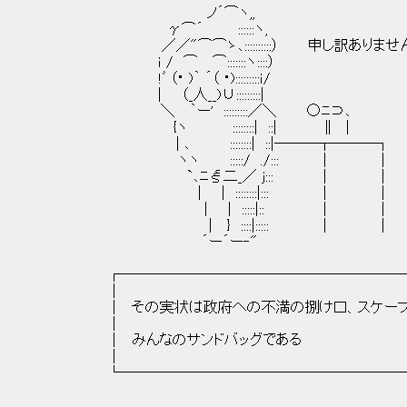
ノ´⌒ヽ,,
γ⌒´ ::::::ヽ,
／／"⌒⌒ゝ､::::::::::） 申し訳ありません
ｉ / ⌒ ⌒:::::::ヽ::::）
!ﾞ （･ )｀ ´（ ･):::::::::ｉ/
| （_人__)∪:::::::::|
＼ ｀ー' :::::::::／＼ ○ﾆ⊃､
{ヽ ::::::::| ::| ∥ |
| ､ ::::::::| ::|―――┬───┐
ヽヽ :::::/ ./::: | |
`､ﾆξ二_／ j::: | |
| | ::::::::|::: | |
| | :::::|:: | |
| } ::::|::::: | |
´ー´ー‐"
┌────────────────────
│ 
│ その実状は政府への不満の捌け口、スケープ
│ 
│ みんなのサンドバッグであ
│ 
└────────────────────