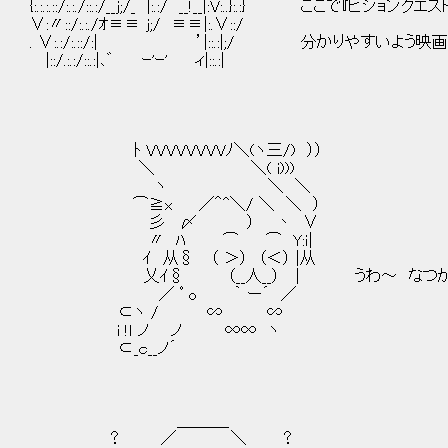
{:.:.:.::/:.:./::.:/__ｊ;/_ |:.:/ __!__|:V:..}:.:} ここで『ビ
∨:〃::/:.:./ｵ≡≡ ｊ;/ ≡≡|:.∨::/
. ∨:.:/:.::/:| ’|::.:|;/ 分かりやすいよう
|::/.:.:/::.:|､゛ ｰ'ｰ' ィ|::.:|
ﾄ VVVVVVVVﾉ＼(ヽ三/) ））
＼ ＼( i)))
ヽ ＼ ＼
⌒≧x ／＾^＼/ ＼ ＼ ）
彡 〆 ） 丶 ∨
〃 ﾊ ⌒ ⌒ Y:ｉ|
ｲ 从§ （ ＞） （＜） |从
乂ｲ§ （__人__） | うわ～ なつかし
／ ﾟ o ｀ ー´ ／
⊂ヽ / ∽ ∽
i !ｌ ノ ノ ∞∞ ヽ
⊂_ｃ__ノ´
＿＿＿_
？ ／ ＼ ？