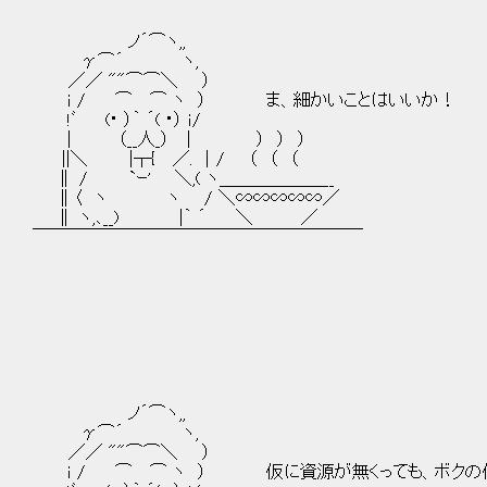
ノ´⌒ヽ,,
γ⌒´ ヽ,
／／ ""⌒⌒＼ ）
ｉ / ⌒ ⌒ ヽ ） ま、細かいことはいいか！
!ﾞ (･ ）｀ ´( ･） ｉ/
| （__人_） | ） ） ）
||＼ |┬{ ／. ｜/ （ （ （
∥ / `ｰ' ＼,( ヽ＿＿＿＿＿＿__
∥〈 ヽ ヽ / ＼∽∽∽∽∽／
∥ ヽ,､__) |｀ ´ ＼ ／
￣￣￣￣￣￣￣￣￣￣￣￣￣￣￣￣￣￣￣
ノ´⌒ヽ,,
γ⌒´ ヽ,
／／ ""⌒⌒＼ ）
ｉ / ⌒ ⌒ ヽ ） 仮に資源が無くっても、ボクの