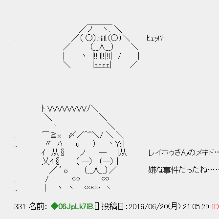
＿＿＿_
／ノ ヽ､_＼
. ／（ ○）}liil{（○）＼ ﾋｪｯ!?
／ （__人__） ＼
| ヽ |!!il|!|!l| / |
＼ |ｪｪｪｪ| ／
ﾄ VVVVVVVVﾉ＼
.. ＼ ＼
ヽ ＼
. ⌒≧x 〆／＾^＼/ ＼ ＼
.. 〃 ﾊ u ） 丶Y:ｉ|
ｲ 从§ ノ ― |从 レイホゥさんのメギド
. 乂ｲ§ （ ─） （─） |
／ ﾟ o （__人__）／ 嫌な事件だったね…
. / ∽ ∽
.. | ヽ ヽ ∞∞ ヽ
331 名前：
◆06JpLk7iB.
[] 投稿日：2016/06/20(月) 21:05:29
ID