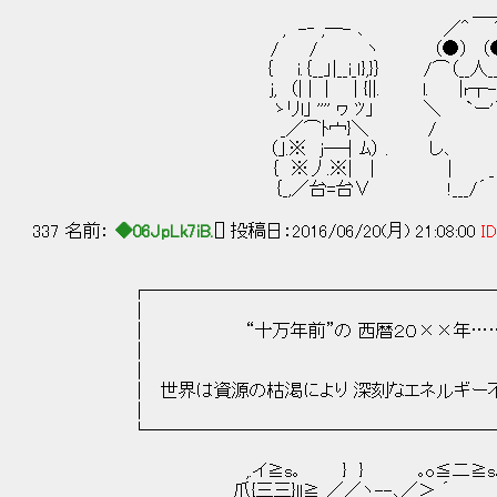
＿＿_
, -‐ ,─- ､ ／＾ ⌒
/ / ヽ （●） （●）.
｛ i.｛__」|__i_ｌ},}｝ /⌒（__人__）⌒
j, （| | | | {||. l. |r┬
ゝリl｣ '''' ヮ ﾂ」 ＼ `ー'
_／⌒ﾄ宀}＼ /
（｣.※ j─┤ﾑ） . し､ 
｛ ※丿.※| | | _
｛_,／台=台∨ !___/´ ヽ__
337 名前：
◆06JpLk7iB.
[] 投稿日：2016/06/20(月) 21:08:00
ID
┌─────────────────────
│ 
│ “十万年前”の 西暦２０×
│ 
│ 
│ 世界は資源の枯渇により 深刻なエネルギー不
│ 
└─────────────────────
,.イ≧s｡ } } ｡o≦二≧s
爪{三三}ll≧ ／／ヽ--､／＞ ´ 