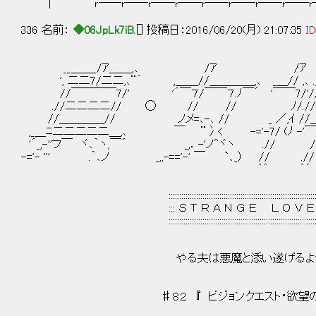
｜ ｒ――r――r――r――r――r――r――r――
336 名前：
◆06JpLk7iB.
[] 投稿日：2016/06/20(月) 21:07:35
ID
__＿＿_/ｱ＿＿,､ /ｱ
', 二二7/二二,､¨´ ,＿＿//＿＿＿＿,､ _＿// 
//￣￣￣￣7/' '´￣７/￣￣７.ﾉ￣´ '￣￣7
.//二二二二// ◯ // // ﾉ/.//＝//＝// ＿
//＿＿＿＿// ノメ=､-､ // _ ／,ｲ //＿//＿// 
,_＿ﾆ二二二二二＿,､ ￣ ¨冫< -='-7/ (ﾉ -'￣7/ ￣`
'´_,-''フ￣ ヾ､｀ヽ,￣´ _,．-'ノ^ヾヽ ./
-='- ''' .｀､ノ _,,-=='-' ￣ `､_） // .//
｀´ ｀´ '￣7/￣´ ,iﾉ＿
// ［,二 ─
:::::::::::::::::::::::::::::::::::::::::::::::::::::::::::::::::::::::::::::
::: Ｓ Ｔ Ｒ Ａ Ｎ Ｇ Ｅ Ｌ Ｏ Ｖ Ｅ Ｒ Ｓ 
:::::::::::::::::::::::::::::::::::::::::::::::::::::::::::::::::::::::::::::
やる夫は悪魔と添い遂げるよう
♯８２ 『 ビジョンクエスト・欲望の果