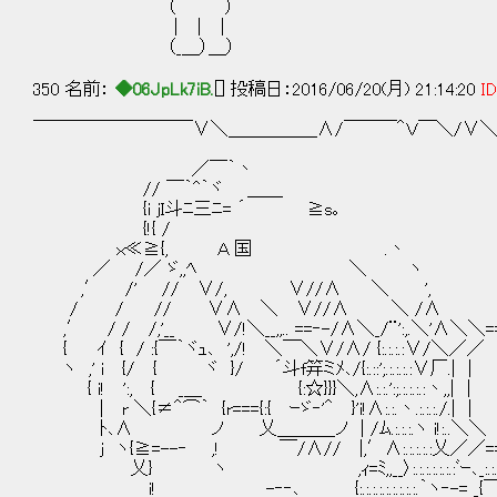
（ ）
｜ ｜ |
（_＿）＿）
350 名前：
◆06JpLk7iB.
[] 投稿日：2016/06/20(月) 21:14:20
ID
￣￣￣￣￣￣￣￣￣∨＼＿＿＿＿＿∧/￣￣￣＾Ｖ￣＼/∨＼
／￣｀丶
// ￣｀^｀ヾ ＿＿
{i jI斗ﾆ三ﾆ= ´ ≧s｡
{!{ /
ｘ≪≧{, Ａ 国 .丶
／ /／ ゞ,,ﾍ ＼ ヽ
,′ /' // ∨/, ∨//∧ ＼ ',
/ / // ∨∧ ＼ ∨//∧ ＼ /∧
,′ / / /,'__ ∨/!＼__,,.. ==‐-/∧＼_/¨':,.＼'∧＼＼===
{ ｲ { / :{￣｀ヾｭ､ ',/! ＼￣＼∨/∧
ヽ ,' i {/ { ヾ }/ ´斗f笄ミﾒ､/{:.::';.:.:.:.:∨
{ i! ':, { _＿ {:☆}}}＼,∧:.:.':
| r ＼{≠＾⌒｀ {r==={:{ ｰゞ‐'＾ }'i!∧:.:.丶.:.:.:
ﾄ､∧ ノ 乂＿＿＿_ノ | /ﾑ.:.:.
j ヽ{≧=--‐ ,! ￣/∧// |,′∧:.:.:.:.:乂／／======
乂} ヽ ,ｨ=ﾐ,,__〉:.:.:.:.:.:.:ﾞｰ､_:.:.:.〉:.:.
i! -‐‐､ {:.:.:.:.:.:.:.:.:.｀ヽ‐-= _{￣:.:.:.:.: