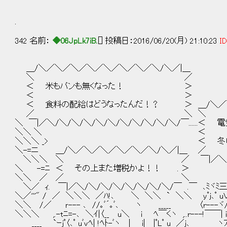
.
342 名前：
◆06JpLk7iB.
[] 投稿日：2016/06/20(月) 21:10:23
ID
＿/＼／＼／＼／＼／＼／＼／＼／＼/＼／|＿
＼ ／
＜ 米もパンも無くなった！ ＞
＜ ＞
＜ 食料の配給はどうなったんだ！？ ＞ ＿/＼／＼
／ ＼ 
＼ ￣|／＼/＼/＼/＼/＼/＼/＼/＼/＼/＼/＼/￣..
＼＼ ＼
＼＼＼ _> ＜ 冬に暖房を使えな
＼-=ニ ＿/＼／＼／＼／＼／
＼＼＼ ＼ ／ ￣|／＼/＼/＼/＼/＼/
＼ -=ﾆ ＜ その上また増税かよ！！
＼＼ ／ ／ ＼ ,r-'"
＼／ ｨ. ￣|／＼/＼/＼/＼/＼/＼/＼/＼/￣ .￣ ､
＼／'''" / ／ ＼＼＼ ／ﾊ!､ ＼ ＼＼ ` ＼＼ yﾟj､ﾟ uＶ､ 
＼＼ /／ ｒ--- ､ //｡ﾞ´｡ﾞ､ ヽ _____ 〈r---ヾ/ 
＼＼＼ ,.-tﾆ=-､ ＼ｲ|〈__ u＼ i ﾍ￣くヽ ,..r---!￣￣| 
____ `ｰｊﾟ〈､ﾟ uﾞｖﾍ| !ﾍﾄ-ﾞヽ | i| |ﾟLﾟ u ／j､ ヽﾌ_ﾉ/ 