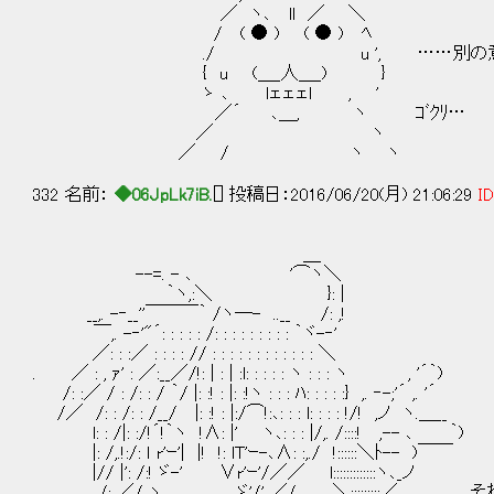
／ ヽ､ ll ／ ＼
/ ( ● ) ( ● ) ﾍ
./ u ', ……別の意味
{ u (＿_人＿_) }
ゝ ､ lェェェl , '
／´ ､＿, ヽ ｺﾞｸﾘ…
／ ヽ
／ / ヽ ヽ
332 名前：
◆06JpLk7iB.
[] 投稿日：2016/06/20(月) 21:06:29
ID
＿
--=. - ､ '⌒ヽ＼
｀ヽ,:＼ }: |
__,. -‐__''￣￣￣｀ /ヽ―- ..__ /: ,!
￣,. -‐'"´: : : : : /: : : : : : : : : ｀ヾ-‐'
／: : :／ : : : : // : : : : : : : : : : : : ＼
. ／ : , ｧ' : ／:__／/!: | : | :l: : : : : ヽ : : : ヽ , '´｀)
/: :／ / : /: : / ｀/ |: :! : |: :!ヽ : : : ﾊ: : : : :} ,. ‐-;'´ ,. '´
/／ /: : /: : /__/ |: :! : |:/⌒!:､: : : l: : : : !/! ,ノ ヽ.＿__
l: : /|: :/!´!｀ヽ !∧: |' ヽ､: : : |/,. /::::! ,-- ､ ｀)
|: /,.!:/: ｌ r'ｰ'| |! !: lT'ｰ-､∧: :,./ !::::::＼ﾄ-- )￣￣
|// |': /:! ゞ-' ∨r'ｰ'/／／ l:::::::::::::ヽ､_ノ
/: ／/ ヽ、 ､_,､_, ゞ'/' ／/ ＼:::::::::／