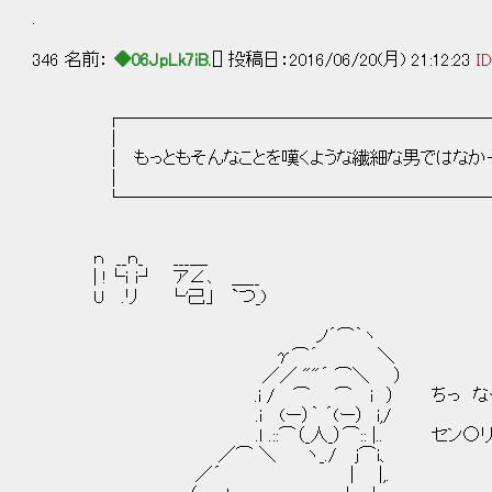
.
346 名前：
◆06JpLk7iB.
[] 投稿日：2016/06/20(月) 21:12:23
ID
┌─────────────────────
│ 
│ もっともそんなことを嘆くような繊細な男ではなかっ
│ 
└─────────────────────
ｎ __ｎ_ ___＿
| !└ｉ i┘ ア∠､ ＿__
U .リ └'己｣ `つ_)
ノ´⌒｀ヽ
γ⌒´ ＼
／／ ""´ ⌒＼ ）
.i / ⌒ ⌒ ｉ ） ちっ なーに
.i (ー）｀ ´(ー） i,/
.ｌ .::⌒（_人_）⌒:: |.. セン○リこ
／⌒ ＼ ヽ_./ j⌒i、
／´ | |,.