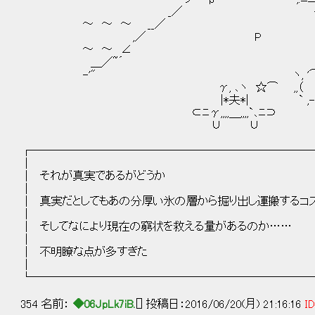
_／ -‐=＝ー,
～ ～ ～ __／ -
,／ P
～ ～ ∠
＿／~´
-'" ヽ, '⌒
γ, ､ヽ ☆⌒ ,,（ 
|*夫*| ` ,-‐ '
⊂ﾆγ,,,,＿,,,,`､ﾆ⊃
∪ ∪
┌─────────────────────────
│ 
│ それが真実であるが
│ 
│ 真実だとしてもあの分厚い氷の層から掘り出し運搬するコ
│ 
│ そしてなにより現在の窮状を救える量
│ 
│ 不明瞭な点が多
│ 
└─────────────────────────
354 名前：
◆06JpLk7iB.
[] 投稿日：2016/06/20(月) 21:16:16
ID