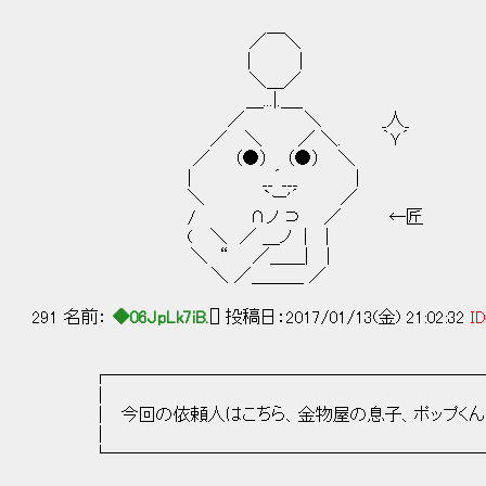
／￣＼
| |
＼＿／
＿...|.＿_
／ ＼ _人_
／ ＼ ／ ＼. ｀Ｙ´
／ （●） （●） ＼
| __´___ |
＼ `ー'´ ／
/ ∩ノ ⊃ ／ ←匠
( ＼ ／ ＿ノ | |
＼ “ ／＿＿| |
＼ ／＿＿＿ ／
291 名前：
◆06JpLk7iB.
[] 投稿日：2017/01/13(金) 21:02:32
ID
┌─────────────────────
│ 
│ 今回の依頼人はこちら、金物屋の息子、ポップく
│ 
└─────────────────────