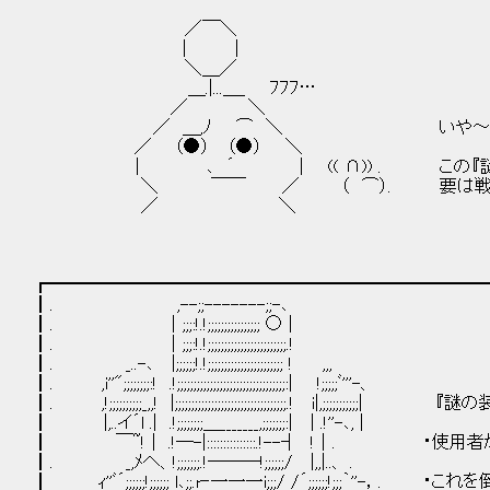
／￣＼
| |
＼＿／
＿.|...＿_ ﾌﾌﾌ…
／ ＼
／ ＿,ﾉ ⌒ ＼ いや～ みんな劇
／ （●） （●） ＼
｜ ､ ´ | (( ∩)) . この『謎の装
＼ ￣￣ ／ （ ⌒）. 要は戦わせる相
／ ＼
┏━━━━━━━━━━━━━━━━━━━━━━━━━
┃. ,--;;-------;;-､
┃. │;;;:!.!;;;;;;;;;;;;;;;; ○ |
┃. │;;;:!.!;;;;;;;;;;;;;;;;;;;;;;;;.!
┃. _..-､ |;;;;;;!.!;;;;;;;;;;;;;;;;;;;;;;; ! ,,,
┃. ,i''";;;;;;;;:! .!;;;;;;;;;;;;;;;;;;;;;;;;;;;;;;;;;:| !;;;;;ﾞ'''-、
┃. ,!;;;;;;;;;;_,,! |;;;;;;;;;;;;;;;;;;;;;;;;;;;;;;;;;;.! i|,;;;;;;;;;;;| 
┃ |,..イ´l .| .!;;;;;;;;＿_______,;;;;;;;:| | .!''-､, |
┃ ￣~!｜ .!―-|:::::::::::::::.!--┤ !｜
┃. _,ﾒへ、!;;;;;;;.!―――!;;;;;;/ |,,|..、 .
┃ ｨ''ﾞ´;;;;;;!;;;;;; l､;;.r‐一一一i;;;/ /´;;;;;;!;;;