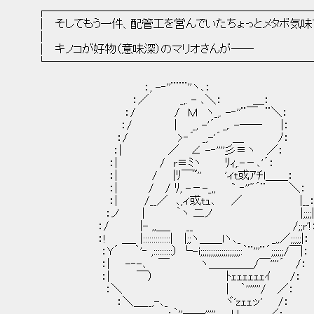
┌───────────────────────
│ そしてもう一件、配管工を営んでいたちょっとメタボ気味で
│ 
│ キノコが好物（意味深）のマリオさんが──
└───────────────────────
：, -‐''¨¨¨''ヽ､：
：／ _,. - ､＼： ＿：
：/ / Ｍ ヽ_,. -‐''¨￣ ¨＼：
：/ | _, -'´ _,. -―― |：
：/ >‐´ _,-'´ ＿ ﾉ：
：| ／ ∠ -‐''''彡≡ヽ ／： 【 be
：| / r≡ﾐヽ ﾘｨ,.-－､'
：| / |ﾘ￣~'' 'ィt或ｱﾁl＿＿：
：| / / ﾘ, -－-_,, ` ‐''"´¨ ＼：
：| /__／ ､,ィ或tｭ､ ／ |__
：ノ | ｀ヽ 二ノ |;;;;|
：/ |- ,,＿_ __ /;;r'!：
：! ＿_ |:::::::::::::| |;;ヽ＿＿lヽ､_ _,,／;;;;;|：
：Y´ ｀'‐ ,:::::::::） └-i;;;;;;;;;;;;;;;;;;;:｀¨'''¨´;;;;;;/￣|：
：| -‐-､ ￣ ヽ＿＿＿＿/￣''''´ /：
：| ￣） ﾄｪｪｪｪｪｪｲ /：
：＼ | ｀'''''''/ ／：
：＼＿__,-､_ ヾ'zｪｪッ' /：