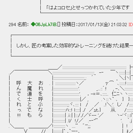
│ │ 
│ 「はよコロセ」とせっつかれていた少年で
└────────────────────
294 名前：
◆06JpLk7iB.
[] 投稿日：2017/01/13(金) 21:03:32
ID
┌─────────────────────────
│ 
│ しかし、匠の考案した効率的なトレーニングを続けた結果─── 
│ 
└─────────────────────────
＿＿／::::::::::::::::::::::::::::::::::::::::::::::::::::::::::::::::::
.／￣￣￣￣￣￣￣＼:::::::::::::::::::::::::::::::::::::::::::::::_ -‐ ￣ヽ::::
| |:::::::::::::::::::::::::::::::::::,: ´ _ ＼
| 呼 大 お .｜:::::::::::::::::::::::ヽ／ γ⌒ ､:::::::!:::
| ん 魔 れ .|::::::::::::::::::::::::::::'. _...::´:! , -､＼::::
| で 道 を |:::::::::::::::::::::::::::::'. ．-=＝､:::::.. 仁ﾆヽ ヽ
|. く. 士 呼 .|::::::::::::::::::::::::::::::|／ , .ヽ:::ヽ` ､ } }:::::::::
| れ と ぶ |::::::::::::::::;:ヾ､:::: l / ／ ..!＼:'. し' /:::::::::::
|. っ. で. な |::::::::::::::ﾊ:::! ｌ:::::| ./ ／ｭｔ､} 从. /:::::::::::::
|. !!! も. ら |:::::::::::::| .ｉ::| |:::/./／ゞ-- '／ ヽ-'ヾ::::l＼::
| |:::::::::::::| .l/ !/／ .-‐''¨ '. ｀.j 
.＼＿＿ ＿＿＿＿／!:::::::::::::ヽ ....¨ ゛''';;; | ! 
∨ // |::::::::::|` ､`ー‐､ | i!