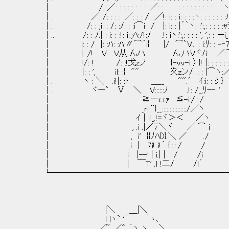
│ /_.／: : : : : : : : :／: : : : : : : : : : : : : : : : 
│. ／.:/: : : : :／: : : /: :／!: i: : i: : : :ヽ: : : : : : :
│. /: : ;i: : /: :/: : :i⌒i: :/ |: i: : |´｀ヽ: :':,: : : : :
│.. /: : /.| : i: : :!: i:.;ﾊ:/!:/ .!: iヽ:':,: : : : ', ',: : ーi_i_
│ .i: : / |: :ﾊ: :ﾊ:〃⌒｀i{ |/ ⌒`V､ : i:ﾘ: : -‐7 
│ .|: /! V .V从 んハ ん,ハVヾﾉi: : :／:￣i¨
│ !/: ! /: :!戈zノ {-vv-i 〉:}! |: : : : : :
│ |: : ', il: :{ "" 夊zン/: : : |⌒ヽ:
│. ヽ : ＼ .i!|: :ﾄ ＿__ "".′ ｲ:i: : :)
│. ヾー` Ⅴ ＼ V::::::ﾉ .!: /_,ﾘｰ‐ ' ､ｰ=:
│ ≧ーｪｪｧ ≦-i:/:::/ 
│ _ri!¨}__::::::::::::::::/／ヽ
│ ｲ | i!_.!=ヾ＞＜ ／ヽ
│ , .i .|／ﾃ＼ヾ ／ ⌒ i
│ , i' {{ﾉﾊ{)}.＼ ／ ./
│. _i | 7i! i!´ {:::::/ /
│ i |--' | i.| | / /i
│ | ￣T' .l !二/ /l´
└──────────────────────
|＼ ＿|＼
l lヽ` '´ ｀ヽ､
／~. ／" ｀ヽ ヽ ＼