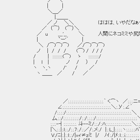
／￣＼
| |
＼＿／
|.＿＿_
／ ノ ＼＼ ははは、いやだなぁ
／ （⌒） (⌒）＼
／ u ___'__ ＼. 人間にネコミミや尻尾
| `ー'´ |
＼ /⌒)⌒)⌒) ／/⌒)⌒)⌒)
ノ | / / / (⌒) / / / /
/ | :::::::::::(⌒) ゝ :::::::::::/
| ｌ | ノ / ） /
ヽ ヽ_ヽ /' / ／
ヽ ＿＿ ／ / ／
／:.:.:.:.:.:.:.:.:.:.:.:.:.:.:.:.:.:.:.｀ く⌒ヽ ／:.:.:.ニ
∠:.:.:.:.:.:.:.:.:.:.:.:.:.:.:.:.:.:.:.:.:.:.:.:.:.:.＼:.У:.∠´
/:.:.:.:/:.:.:.:.:.:.:.:.:.:.:.:.:.:.:.:.:.:.:.:.:.:.:.:.:.:.:.:.:.:.:.:.:.:.:.＼
厶.:.:/:.:.:.:.:.:.:.:.:/:.:/:.:.:.:/:.:.:.:.:.:.:.:.:.:.:.:.:.:.:.:.:.:.:.:.:.:
:.:.:.-┤:.:.:.:.:.:.:. 斗--ミ/:.:./:.ﾊ:.:.:.:.:.:.:.:.:.:.:.:.:.:.＼:.:.:
|＼:.:.|:.l:.:./:.:.7:./:.:／/:.メ:./ |:.:L_|:.:.:.:.ヽ:.:.:.:.:.ﾊ
V:/ﾆ|:.|:.:ｌ:.:/|xィ≠ｚミ |/ ﾉｲ:./|ﾒ:.l:.:.i.:.:.:.:.:.:.