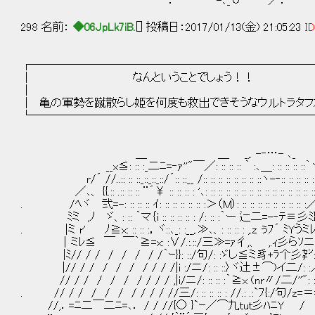
：｀''――'''''-､_∪ ／：
298 名前：
◆06JpLk7iB.
[] 投稿日：2017/01/13(金) 21:05:23
ID
┌─────────────────────────
│ なんということでしょう
│ 
│ 亀の軍勢を蹴散らし姫を何度も救出できそうなウルトラ
└─────────────────────────
＿ ＿ _,. -‐…- ､_ 【 a
__x≦: :: :_二ﾆ=‐ｧ''"￣／: :: :: :: ｀ :､＿: :: :: :: ::｀
r/´ //..:: :: ::_::_::_::/´:: ::__ /:: :: :: :: :: :: :: ::ヽ-‐:: :: :: :: ::
／､、 {{.:: .:: :: :: ¨´￥ :: :: :: : '､: :: :: :: :: :: :: :: :: :: :: :: :: ::
. /ﾍヾ 弐=-: :: :: :: ｲ: :: :: :: :: :: :＞（M）: :: :: :: :: :: :: ::
ﾐミ ,ﾉ ゞ、: :: ｀マ｛i :: :: :: :: : /: :: :｀ー 辷二=-‐ﾃ≡彡ﾐ}
. |ミ r' ﾉ≧x: :: :: :，ヾ::､_: :__,.≫､、: :: :: : ,.z ぅﾌ´ ﾐ
｜ミﾚ≦ ￣ ￣｀≧=x: :∨/.:.::/三≫=ｧ彳,、 ,.ｨ彡らｿニ
|ﾐ// / / / / / / /｀ｰ}}: ::/句/: :ゞし≦ミ豸+ﾗ个彡㌢: :: :: 
|// / / / / / / / / /|i :/ニ/: :: ::〉ヾ辻±⌒)イ二/: :／i{:
// / / / / / / / / / ,|i/ニ/: :: :: :｀≧x (nr〃/二/''"
. // / / / / / / / / / //三/: :: :: :: : //.: .:`ﾌ{:
//,．=ﾆ二￣二ﾆ=､． / / //{○ }`ｰ／⌒九ｔuｔ彡ﾊﾆY