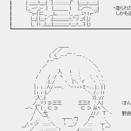
┃ │;;;;;;;;;;ﾐ;;;;;;;| ´］::::::::::::::::::,｢゛ |;;;;;;;;;,!;;;;;;;;;;|
┃ |.,,..-‐'_;;- ､| |__________│ .|,ン'''''ｰ､_.;
┃. ｀'''ｯ-| |ﾆ..,、._,,Ｌ............. !,,. _,,,...ﾆ'! l 
┃ |;;;;;| |;;;;.i‐´;;|;;;;;;;;;;;;;;;;;;:!;;ﾞ''./ ;;;!| |;,!
┃ |_.. | !.._,|;;;;;;;|;;;;;;;;;;;;;;;;;;:!;;;;;;:!,,,..ｺ |;,!
┗━━━━━━━━━━━━━━━━━━━━━━━━━
,＿＿
,／／
（ く ,- ‐￣ ` ‐- ､
r -'￣ ｀ヽ､
／ ＼
/ 入 l ; ヽ
/ / .::/ ﾍ ', ', ', ヽ ヽ
,' :::|.::/ ヽ |＼ ゞ ヽ ', ',
| i i .::∧/ -─､ `ｰヽ-ゝミヽ::::. |:::. | |
| i i ::|／ ｀ヽ､:/:::: l l
',入',::| ｿ|:::://
ノ＿ゞｿ 彡三三 三三ミ ,' 人| ほんと
-‐'- 入 （ ', ⊂ ⊃ ⊂ ⊃ 从ﾍ ＼
ﾉ ＼弋 /ﾉノ Τ｀ヽ 野良悪魔を探
丿 _::: ￣', ┬─､勹 /~~ ',.
ノ, - ソ' .:::::::::＼ ゝ ＿ソ ／::::: ┬ ＼
￣ ／ .:: .::::::::::::｀ゝ _ .ィ:::::::::::::: ゝ￣