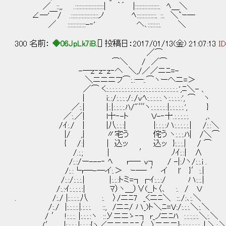
／ ::,, .:::::::::::::::::::| ｀´ |::::::::::::::::. ﾍ＿＼
∠─'￣/ .::::::::::::::::::ノ ﾍ:::::::::::::. ::. ＼`ｰ─
／ ::::::::::::-‐' ヘ､::::::::. ＼
300 名前：
◆06JpLk7iB.
[] 投稿日：2017/01/13(金) 21:07:13
ID
／⌒
⌒＼ / ／⌒
-―ｚ‐ｚ‐ｚ‐へ ＼,/／／ニﾆ=-
＼ニニニフ⌒:.:―:.⌒ヽーへニ=＞
／⌒ く:.:.:.:.:.:.:.:.:.:.:.:.:.:.:.:.:.:.:.:.:.:.:.:.',ﾆ＼- 、
| i:.:/:.:.:.:/:./vﾍ:.:.:.:.:.ヽ:.:.:.:.:', ⌒ ヽ
／:.| |:.|:.:.:.:.ﾊ/"ﾞﾞﾞヽ:.:.:.:.:.:|:.:.:.:.:.', }
／:.／| l十‐-ト Ｖ-‐十.:.:.:.:.:. ,､
/ｲ:./ | |八:.:.:| |:.:.:.:ハ:.:.:.:.:.| /:.:＼
|/ ,| 〃宅う 侘う ヽ:.:.:.ﾊ| /＼⌒
{ /:| | 込ッ 込ッ }:.:.:.| / ⌒
/.:.; | ′ ﾉｲ:.:| ∧
/:.:/ー---‐ ﾍ r―‐ v┐ / -|:ﾉヽ/:.:.
/:.:└r―-―イ:.＞ ｰ―‐ ′ イ l' }′:.|
/:.:/:.:.:.| |:.:.:トミ=┐┌ｲ:.:.:/ ハ:.:.|
/:.:ｲ:.:.:.:.:| ﾏ）ヽ＿）∨(__ト〈､ :. / Ｖ
. /:./ |:.:.:.:.八 :. 〉/ニﾆ7 _くニﾆ＼ ::./:､:.＼
/:./ |:.:.:.:.|.:.:.:. ::, /ニﾆ/ ハ_)ト＼ﾆ=V:/:.:.:.＼:.＼
/ ′ !:.:.:. |:.:.:.:ヽ ::Уニニゝ‐┐ r_ノニﾆﾊ :.:.:.:.:.＼:.＼
. /′ |:.:.:.:.|:.:.:.:{ヽ／ニニニﾆﾆ〈___〉ニニニ}:.:.:.:.:.:.:. | ＼:.