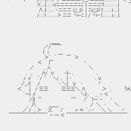
Χ:.:.|:.:.:.:.Vニニニニニﾆﾆ｜ニニニﾘ:.:.:.:.:.:.:.:.| 
∧:.|:.:.:.:.:.ヽニニニ 辷_彡｜ﾆ辷彡7:.:.:.:.:.l:.:.:.|
/:.:.:ｿ:.:.:.:.:.:.:.ト ニニ ヾ=-ﾆ | / ヾ=‐｛:.:.:.:.:.:l:.:.:.|
＿＿
／/ ￣￣
{ l ＿
＞｀ ´ ￣ ＞
＜ 厂 丶
／ ., .ﾊ ＼
, .; /!/ V -|- ､ ､
./ イ ´/ .′｀ ＼! ､ |丶 ､ V
/'_ノ| ./ 丶＼| V 丶 ヾ
.＜ .| / 三三 三三三＼ ∧ ＞ _ うんう
｀ー| ,ｲ ＼ﾄ､ _ - ＜
/.|| ﾞﾞﾞ ﾞﾞﾞﾞ ﾉ´ ｀}ー｀- 丶
, 八 ＿＿ ノ ＼ 丶 ＼
／ / ; ＞ 乂 ﾉ = ＝ ´::::ヽ ＼ ＼ ヽ
￣￣￣￣￣￣￣￣｀ ｰ ― ＜ ￣￣￣￣￣￣￣￣￣￣￣￣￣