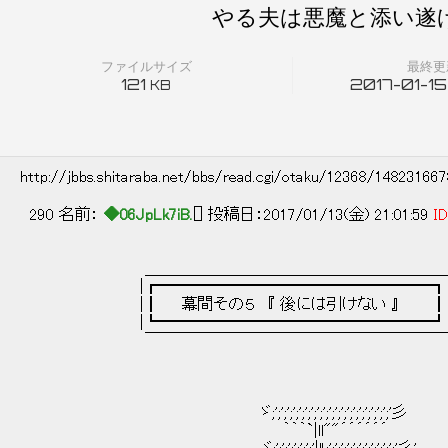
やる夫は悪魔と添い遂げ
ファイルサイズ
最終更
121
2017-01-15
KB
http://jbbs.shitaraba.net/bbs/read.cgi/otaku/12368/14823166
290 名前：
◆06JpLk7iB.
[] 投稿日：2017/01/13(金) 21:01:59
ID
＿＿＿＿＿＿＿＿＿＿＿＿＿＿＿＿＿＿
|┏━━━━━━━━━━━━━━━━━┓
|┃ 幕間その５ 『 後には引けない 』 ┃
|┗━━━━━━━━━━━━━━━━━┛
￣￣￣￣￣￣￣￣￣￣￣￣￣￣￣￣￣￣
ゞ;';';';';';';';';';';';';';';';';';';';'彡
｀｀｀`|ll""´´´´´´ ..,,,,