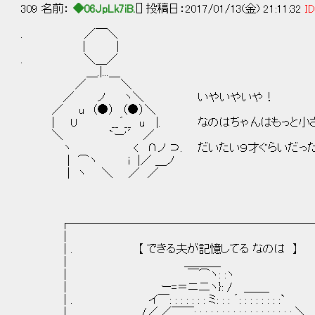
309 名前：
◆06JpLk7iB.
[] 投稿日：2017/01/13(金) 21:11:32
ID
. ／￣＼
| |
. ＼＿／
＿.|...＿
／ ＼
／ ノ ヽ＼ いやいやいや！
／ u （●） （●）＼
| U __´__ u |. なのはちゃんはもっと小さ
＼ `ー'´ ／
ヽ < ∩ノ ⊃. だいたい９才ぐらいだった
| ⌒ヽ i |／ ＿ノ
| ヽ ＼ ／ ／
┌──────────────────────
│
│. 【 できる夫が記憶してる なのは 】
│ ＿＿＿_
│ ￣⌒ヽ: :ヽ
│ ー=＝ニ二ヽ}: / ＿＿_
│. イ￣: : : : : : : ミ: : : ´: : : : : : : :`
│. /／.／￣￣: : : : : : : : : : : : : : : : : : ＼