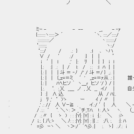
ノ ＼
ミｰ - - -- _,, - ‐ｧ
{:::::::::ヽ::::::＞ ´ ｀ヽ、::::／:::::/
:::::::::::::／ 丶:::::::::/
‘::::::::; ヽ::/
‘::::/ / .: } .:l ､ ヽハ
∨ / ′ .:/ :} ｜ | ’
i ′| l ,' |: ﾘ ｜ | } ｉ l
|.: :| .: ｜ / l: / :.: :l ﾊ | |
|.: | | | 斗 ＝ ‐ﾉ /' / 斗 ＝/ } ,:.｜
|.: | | {,,ｚ=＝ミ ′' ,,ｚ=＝ｧ从 .: | 
|.: | ﾊﾍ.ヒソ ｀ ヽ＿ｒ ヒソ '/ ） /｜
|.:. ‘. :.乂 _＿ ノ , 乂 __ イ/ | 
} :| ∧ 込. 从 / ﾊ|..
. ｊ ﾘ ,' ‘ ｿゝ ー ｲ / 〃 |
. ,' .: // 人 ∨ｰ≧ . イ.:/ ′{ 人 ＼ -
/ .:.: ′ ‘. ＼ヽ: ＞ _｀チ,Ｔﾊ. !: 人ゝ ヽ. （_
. / .:.〃 { ゝ ) : : :|Y|: |Ｙ| : ｉ :|.: ＼ :iゝ
/ ｉ.:. { 八:ゝ ＼ ﾉ: : :|Y|: |Ｙ| : |{ .: :八 :. :|: ﾊ
. ′ =彡 ｰヽ ＼ ヽ＞:/｀ ´ﾍ彡.:| :. ゝ} .:ﾉ.: i