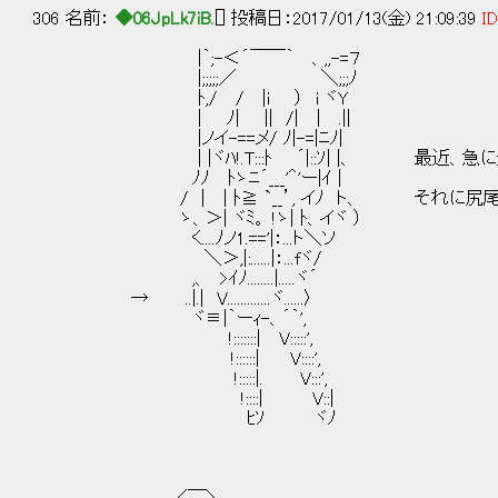
306 名前：
◆06JpLk7iB.
[] 投稿日：2017/01/13(金) 21:09:39
ID
|｀;-＜´￣￣｀ 、,,-=７
|;;;;;／ ＼;;;ﾉ
ﾄ,/ / |i ） i ヾY
| ﾉ| || /| | .||
|ノイ-==メ/ ﾉ|-=|ﾆﾉ|
| |ヾﾊ!.T:::ﾄ ´|::ｿ| |、 最近、急に
ﾉﾉ ﾄゝﾆ´___'＾'ー|ｲ |
/ | | ﾄ≧ `__’, イﾉ ト、 それに尻尾
ゝ、＞| ヾﾐ。 !ゝ| ﾄ、イヾ ）
く....ﾉノ1.=='|：...ト＼ソ
＼＞,|:......|：...fヾ/
,、 >ｲﾉ........|.....ヾ´
→ ..|.| V.............ヾ......〉
ヾ≡|｀ーｨ-、´｀',
!:::::::| V:::::',
!::::::| V::::',
!:::::|. V:::',
!::::| V::|
ﾋｿ ヾﾉ