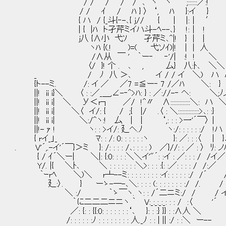
/ / / / / ､ ヽ ヽ ‘;::::::／:!
/ / ｲ / ﾊ } 〉 ‘, ﾊ }:イ }
{ ハ / {_斗{‐-､{ j// { | |:｜ ′
| { |ﾊ ト孑芹ミイハ斗-ﾍ--､} !:｜ !
j八 {∧小 弋ｿ 孑芹ミ､^|! } | |
ヽﾊ {(.! )=( 弋ソｲ)|! ｜ | 人 
/∧从 ￣ ' ｀ー‐ ‐'/| :! ! ＼
〈/ }! 个 . ､ , 厶} 八:ﾄ､ ＼＼
_ / ﾉ 八 ＞､ イ / / イ ＼) ハ 
{ト--ミ. /: イ ／ ／7 =≦ー‐ 7 /／ﾊ ＼: } 
||! ii i}＼ 〈 : :／_＿,∠-‐^>ﾊ: } : ／://-‐ ヘ: ＼;ﾉ
||! ii i| ＼ У＜r┐ ／/ !^〃 ∧:::::::::::::＼: ハ 
||! ii i| ＼〈 イ/: { / ;{ |/ .〈 : ＼::::::::::::::>､: :
||! ii i| ＼:/^ヽ:! 厶 | | ‘,: : : >一'´￣
||!- ｧ ! ヽ: : >イ/: 廴ヘ.ﾉ ヽ:/: : : : : :/
{ rイ_」_ ﾏ: : /: 0: : : : : :ヽ }: ／: : :〈
. V'´,.-イ'´￣}＞ミ }: /: : : : /､: : : : ) ／}//: : ／ : 〉
{ / ｲ´＼ー| ＼|: {:0: : : :＼＼イ'"´: :イ : ／: : : / /
Y/. |{ ＼ﾄ､ ＼ : : : : : : :＼>: : : :{: :／: : : : / /:
｀ｰrﾍ ＼)＼ r┴--ミ: : : : : : : : :イ: : : : : :/ /
廴:〉. } ーゝ-─-､＼: : : : (: : : : : : : :/ /. 
＼ :/ ｀ゝ￣ヽ. ヽ: : /´二ニミ:/ / / 
｀に二二二ニニヽ ｀ V:_:_:_:_: : : / :〈 '´
／: {: : {{:0: : : : : : :‘､ }: : :} }} : :∧人 ＼
/: : : : : :ﾉ : : : : : : : : 人._ﾉ : : | || :/ : :＼ ー--