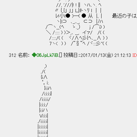
//, '///|! !∥ ヽﾊ､ヽ. ﾍ
〃 {_{」 」」 Ｌ|lトヽﾘ ｌ │ |
ﾚ!小ｌ● )─( ● 从 |、| 最近の子は成
ヽ|l⊃ ､_,､_, ⊂⊃ |ﾉﾊ
/⌒ヽ__(ﾍ ゝ._） j /⌒i) )
＼ /::::: ) )＞,､ __, イァ/ /( (
/:::::/( ( ヾ/∧ﾍ彡{ﾍ､__∧ ) )
7ヽ< ) ) /~§~ﾍ /ヾ:::彡''( (
312 名前：
◆06JpLk7iB.
[] 投稿日：2017/01/13(金) 21:12:13
ID
,)
./(
{i∧
ﾟ，i:.
}i:iﾊ
/i:i:i:i}
/i:i:i:i/
|i:i:i:/
|i:iハ
Vi:i:i|
./i:i:i:i|
|i:i:i:i:i|
|i:i:i:i:i|