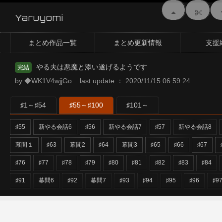
Yaruyomi
まとめ作品一覧
まとめ更新情報
支援
やる夫は悪魔と添い遂げるようです
完結
by ◆WK1V4wjjGo last update ： 2020/11/15 06:59:24
♯1～♯54
♯55～♯100
♯101～
♯55
新やる会話6
♯56
新やる会話7
♯57
新やる会話8
幕間１
♯63
幕間2
♯64
幕間3
♯65
♯66
♯67
♯76
♯77
♯78
♯79
♯80
♯81
♯82
♯83
♯84
♯91
幕間6
♯92
幕間7
♯93
♯94
♯95
♯96
♯9