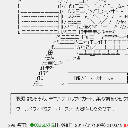
〃‐‐‐‐‐‐‐‐‐‐‐‐‐‐ .ヽ/ // {｀¨´:三{::ヽ {:::::ヾ=
{ l‐‐‐‐‐‐‐‐‐‐‐‐‐‐‐‐l }// lミｔ三二ヾｿ ヾ::ノ /⌒}ﾆ{
Lﾆニニニニニニニﾆﾆ」/ lミミ三二(_｀ﾍﾌ＾廴(::::_ﾉ寸ヽ
| |‐‐‐‐‐‐‐‐‐‐‐‐‐‐‐‐| |l lミミｔ三二r__{ノ＼、ノ / / }}:i:i
| |‐‐‐‐‐‐‐‐‐‐‐‐‐‐‐‐| |l /ｌ三込三二＼＼ ノ／ / //frx:i:i:
| |‐‐‐‐‐‐‐‐‐‐‐‐‐‐‐‐| |l /ミ二寸辷佳ミ`≪__`ー" 〃 /
Lｌ二二二二二二二二l.｣/ミ二二寸ﾖ圭圭圭彡≫==≪ ､_
/ミ二二二二寸℡{工ニﾆｨ佳圭斧=--=升圭!
〃ミ二二二込二寸t王ﾆｨ佳圭圭圭圭圭圭圭!二
,ｨ{ミ二二二二`寺辷込レ佳圭圭圭圭圭圭才´7
,任{二二二二二ｦ圭圭圭圭圭圭圭圭圭∠＿ /ニ
,任从二二二二ヲ≧ ¨¨￣ ￣¨¨ 
,任圭ﾄ辷＞ ´ ｀ 
,任圭㌢´ `
,任㌢´ ┏━━━━━━━━━━━━┓
,任ﾖ|. ┃ 【超人】 マリオ Ｌｖ８０ 
,任圭| x. ┗━━━━━━━━━━
┌─────────────────────────
│ 戦闘はもちろん、テニスにゴルフにカート、薬の調合やピ
│ 
│ ワールドワイドなスーパースターが誕生
└─────────────────────────
299 名前：
◆06JpLk7iB.
[] 投稿日：2017/01/13(金) 21:06:18
ID