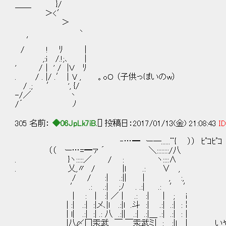
＿＿ }/
＞<′
＞
丶
′
/ ! ﾘ ｜
,:i /.!;､ ｜
' /｜ ' / |Ｖ ﾘ
. / . |/ .′｜V , 。oＯ （子供っぽいのw）
/ .; ′ ', {/
-/／ 丶
/´ ﾉ
305 名前：
◆06JpLk7iB.
[] 投稿日：2017/01/13(金) 21:08:43
ID
‐…━ ー―......¨{ ）） ﾋﾟｺﾋﾟｺ
（（ ー…=━ァ ´ ＼::::::::/八
. }ヽ:::::／ / : ヽ::::∧
. 乂,〃 / |l .: ∨ ,
/ / :| .:|| | , :,
′ .: .:| ;ﾉ . .:| .: ′ ′
| : | :| ／ | .: :| ｜ ; i
| :| .:| :|メ､|ｌ .:|l .斗 :| .:| .:| :￤
| l| .:| :| .: 八 .:|| .:| .:|＿ .:| .:| :｜
|八〆冂汞武 ￣ ￣汞武ミ| : :|ｌ | いやで