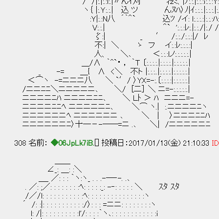
/ 〉|:.|:.:l:.|〃んｲ刈 ｨｚﾐ、|ﾉ:.:.|:.:.:ｉ:.:.:Y:.
ヽ｛ |:.Ｙ:.:.| 込 ツ んﾇﾊ〉ﾉ|ｲ:.:.:.|:.:.:.|:.:
:Ｙ|:.:N八 ´｀＾` 込ﾂ /イ: l:.:.:.:|:.:.:ﾊ:.
V:.:.| ＾` ':.:.:ﾚ:.|:.:./|:./
ζ:| _ ′ /:.:./:.:.:|/
不:| ＼ ゝ フ イ:.:ﾚ:.:.:.:|
人、 ＼､ ＜:.:.:lノ:.:.:.:.:.|
＿/∧ ｀^`・ ， ｀Ｔ 〔:.:.:.:.|:.:.:.:.|:.:.:.:.:.|
_ -= ＿{ ∧ <＼ 不ト |:.:.:..|:.:.:.:.|:.:.:.:.:.|
＜⌒ヽ -=ニニニ八 ＼ `′/ 〉YX=-:.〔:.:.:.:|:.:.:.:.:.|
/ニニﾆﾆ＼ニニニニニ､ ＼/ [二］ ＼ ニ=-:.:.:.:.:.|
ニニニニﾆﾊ ニニニニﾆﾆ､ ＼ Ｌﾄ ＞ ﾊ ニニニ=-
ニニニニﾆﾆﾍ ニニニニニﾆ､ ＼⌒ ヽ.| :.ニニニニﾆヽ
ニニニニニニﾍ ニニニニニニ ､ ＼ | 〉ニニニﾆﾆﾊ
ニニニニニニﾆ〉十―－-――=ニ .､ ＼| /ニニニニニﾆ
308 名前：
◆06JpLk7iB.
[] 投稿日：2017/01/13(金) 21:10:33
ID
＿＿
∠_: ＿: :＼
＿_ ／: : : ｀ヽ:ヽ_ . . .-―‐-. .､
. ／: ;／: : : : : : : :ﾍ: : : : :_: -‐: : : : : ＼ ｽﾀ ｽﾀ
/／/l: : : : : : : : : : :ﾍ: : : : : : : : : : : : : : :ヽ
´ /: :|: : : : : : : : : : :/〉: : : =ニニ: : : : : : : :ヽ
l: /|: : : : : : : : : :l'/: : : :｀ヽ､: : : : : : : : : : : :