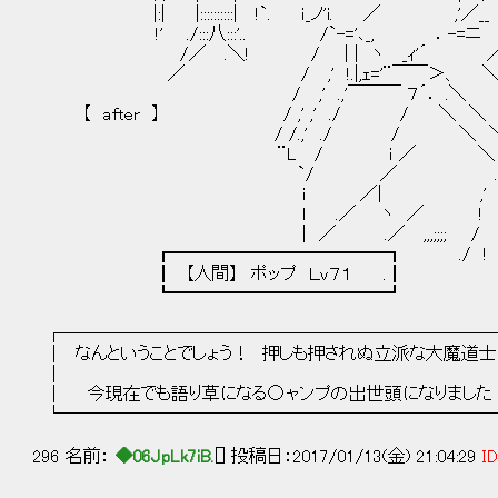
|:| |::::::::::| !`. ｉ_ノ'i. ／ ,'／__ -
!' ./:::八:::'.. /`-='､_, ．-=ニ ／
/／ .＼! / | | ヽ _ｨ'´ ／////
／ / ,' !.|,ｪ='¨￣￣＞、 ＼////
/ ,' .,'￣￣￣ ７´． .＼ ＼//
【 after 】 / ,' ,' ./ / ＼ ＼ 
/ /.,' ./ / ＼ ＼ 
¨L / ｉ ／ ＼ ＼ 
`/ ／ .＼ ヽ .
ｉ ／| ,' ＼ !
l .／ ヽ ／ !
| ／ .／ ,,,;;;; / ,;;
┏━━━━━━━━━━━━┓ ./ ! ,;;
┃ 【人間】 ポップ Ｌｖ７１ .┃
┗━━━━━━━━━━━━┛
┌────────────────────────
│ なんということでしょう！ 押しも押されぬ立派な大魔道
│ 
│ 今現在でも語り草になる○ャンプの出世頭になりました
└────────────────────────
296 名前：
◆06JpLk7iB.
[] 投稿日：2017/01/13(金) 21:04:29
ID