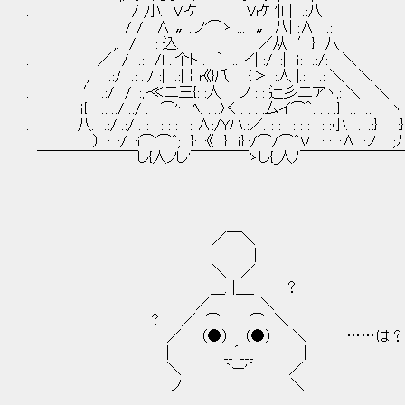
. / ,小. Vrｹ Vrｹ '|ｌ | .:八 |
/ / :∧ 〟..ノ'⌒ゝ ... 〟 八| :∧: .:|
,. / : 込. ／从 ′} 八
. ／ / .: /ｌ .:个ト . ｀ .. イ| :/ .:| ｉ: .:/: ＼
, .:/ .: .:/ :| .:|￤r《}爪 {＞ｉ :人 |.: .: ＼ ＼
. ′ .:/ / .:,r≪二三{: :人 ノ : : 辷彡二アヽ,: ＼ ＼
ｉ{ .: .:/ .:/ . : ⌒'ーﾍ. : .:〉く : : : :厶イ⌒＾: : : .} .: .: ヽ
. 八. .:/ .:/ . : : : : : : : ∧:/Yハ.:／. : : : : : : : : :小. .: .:} :}
. ） .: .:/. :i⌒'⌒^; }: .:《 } ｉ}.:/⌒/⌒^Ｖ : : : .:∧ .:ノ .;ﾉ
￣￣￣￣￣￣￣し{人ノし'￣￣￣￣ゝし{_人ﾉ￣￣￣￣￣￣
／￣＼
| |
＼＿／
＿. |＿_ ？
／ ＼
？ ／ ⌒ ⌒ ＼
／ （●） （●） ＼ ……は？ 
| __´___ |
＼ `ー'´ ／
ノ ＼