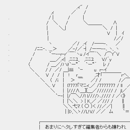
,ィ" /
,ｨ ／ /
. / | / |
/ ＼ / ＼＿＿＿ ∧
| ＼_| ＼ / |
. | V | ｲ
| /／/
. ヽ ／/ ,イ /――-､ ／
. /ﾆﾆ‐､ .__＞ ／-/／ ┤ /ー―--､ ヽ、ヽ 【 
. / `ー--r-r'´￣｀ヽu /イ￣｀＼ /⌒Y＾V
. / ＿_／,ィ| ,ﾆﾆﾕ_ ,ﾆﾆﾕ V/´y
〈 / ＿／/ハi!`ー“ `ー“´ ﾚ /
. ＼ / / ／/ ＿|ilili `ｰ u r-イ
＼ V / / | ! r＿ ,才「￣￣￣￣rへ
＼ 〈 /i | ＞ ￣ ／/ / /／￣
＼. V | l7777｢マﾆィ_／ /7777777 / ll 
＼ | |///∧＿][＿／/////// / jl／
`ｰ-| |/￣＼//l l////>､//// / ／<》
| |＼＼ > | K_／ ／/// / ∥
＼＼弋ﾏ.（ ○ ）く //／／| ∥
| |l>,＼ゝ//L!V/ ／／ ム `＝
┌───────────────────
│ あまりにヘタレすぎて編集者からも嫌われ