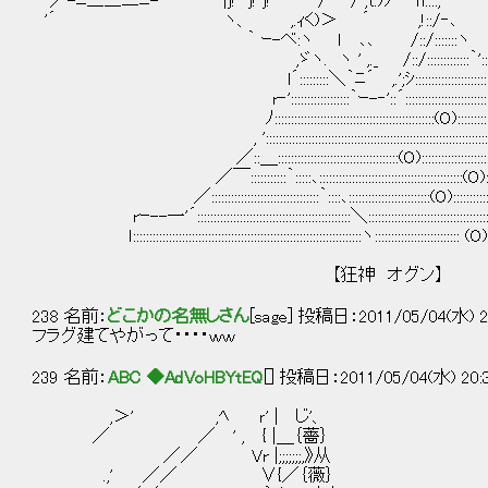
／-ﾆ三三二ﾆ-‐'¨´ |j! j! j! / / ,t.)ﾌ ｆl::::,'
'´ ヽ、 ,.ｨく)＞ ´ ,!::/‐
｀ ｰ-ベ:ヽ ｌ ､､ /::/:::::::ヽ
,ゞヽ. ヽ ' ,._ /::/:::::::::::::｀'::
l´:::::::::＼｀ﾆ´ ,.';ｼ::::::::::::::::::::::::
r‐'::::::::::::::::::｀ｰ-‐'::´::::::::::::::::::::::::::::
ﾉ:::::::::::::::::::::::::::::::::::::::::::::::::(O):::::::::::
, '::::::::::::::::::::::::::::::::::::::::::::::::::::::::::::::::::::
／::＿:::::::::::::::::::::::::::::::::::::(O):::::::::::::::::::::
／￣:::::::::::｀:::::､::::::::::::::::::::::::::::::::::::::::::::(O
／:::::::::::::::::::::::::::::::::｀::::､:::::::::::
rｰ--一'´:::::::::::::::::::::::::::::::::::::::::::::::＼::::::::::::::::::::::::::::::::::
ｌ::::::::::::::::::::::::::::::::::::::::::::::::::::::::::::::::::::::ヽ:::::::::::::::::::::::::: (O):
【狂神 オグン】
238 名前：
どこかの名無しさん
[sage] 投稿日：2011/05/04(水) 20:
フラグ建てやがって・・・・ｗｗ
239 名前：
ABC ◆AdVoHBYtEQ
[] 投稿日：2011/05/04(水) 20:
,＞' ,ﾍ ｒ' | じ'、
／ ／ ' , { |＿｛薔｝
／／ Vr |;;;;;;;,》从
.,' ／／ ∨{／｛薇｝