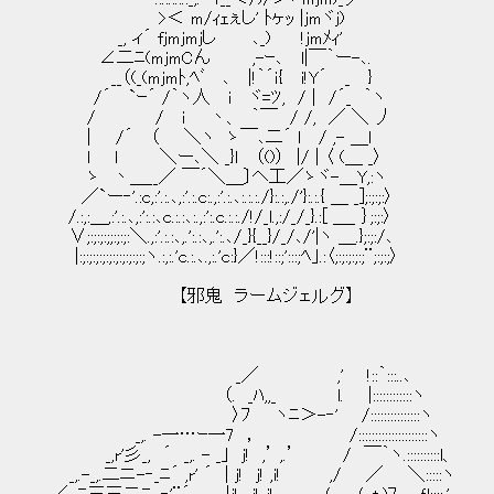
>＜ m/ｨｪぇし' ﾄヶｯ |jmヾj)
_, ィ´ fjmjmjし ､_) !jmﾒｨ'
∠二ﾆ(mｊmCん ,-ｰ､ l|￣｀ー-､. 
__（(_(mjmﾄ,ﾍﾞ ､ |!｀´ｉ{ i!Y´ _ }
/´ `ｰ´ /｀ヽ人 i ヾ=ﾂ, / | /´_ ｀ヽ
/ / i 丶、 ｀￣ / /, ／ ＼ 丿
| /´ （ ＼ヽ ゝ￣､二´ l / ,- ＿l
l l ＼ー､＼ _}l （()） |/ | 〈 (＿ _〉
ゝ 丶＿__／ ￣´＼＿〕ヘ工／ゝヾ-＿Y,:ヽ
／`ー‐'.:c,:'.:.､,:'.:.c:.,:'.:.､:.:.:./}:.:,./'}:.:.{ ＿ _];:;:;:〉
/.:,:＿,:'.:.､,:':.:､c.:.:､:.,:':.c.:.:./!/_l.,:/_/_}.:[ ＿_ ｝;:;:〉
∨;:;:;:;;:;:;:＼.,:'.:.:､,.':.:､,.':.､/_}{__}/_/､/'|ヽ ＿.};:;:/､
|:;:;:;:;:;:;:;:;:;:;ヽ.:,:.'c.:.､.,:.'c:}／!:::!::;':::;ﾍ｣.:〈;:;:;:;:;¨;:;:;〉
【邪鬼 ラームジェルグ】
_／ ,' !::｀:::..､
（. _ﾊ,,_ l. |::::::::::::ヽ
〉ﾌ ヽﾆ＞-‐' /:::::::::::::::ヽ
_,. -一…ｰ一7 ， /:::::::::::::::::::::ヽ
_,r'彡_, ´ _,. - _｣ j! ,’ ,.’ / ￣｀ヽ.::::::::::l、
_,.-_,.二ニ-‐_ﾆ´ ,r' ´ | j! j! ,i! ,/ ／ ＼:::::ヽ