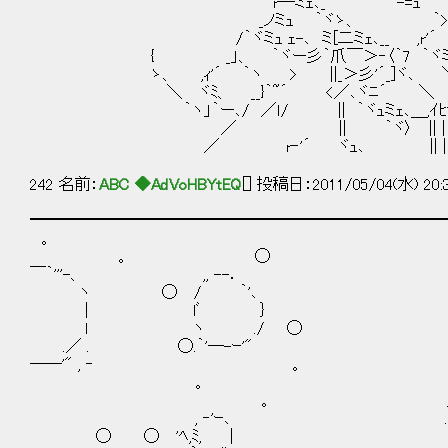
´ r―ミｪ､_ -=ｭ ﾊ
_ノミｭ ｀ヾゝ、 ｀>ｲﾍ
/｀ヾミｭ ｪ-､ ミ[二ミｪ､__ ,r'´ 
{ _」、 ｀ヾー彡｀爪￣＞‐〈｀7 ｀ヾミ､
ゝ、 ,ｨ'´ ｀ヽ > ||_＞彡'´_]ヾ､ ＼_ゝ
＼ ヾﾐ、 __}｀~´ <／､ヾﾆ´ ＼ 
｀ヽ」｀ー､/ ／ｌ/ || ｀ヾｭミｪ､＿,ｲﾋ'
／ || ｀ヾ〉 || | 
／ r‐'´ ヾｭ､ || | /
242 名前：
ABC ◆AdVoHBYtEQ
[] 投稿日：2011/05/04(水) 20:
━━━━━━━━━━━━━━━━━━━━━━━━━━
。 。 
。 ◯ 。 /.'､_
￣｀'''-、 ,, --． ,,
ヽ ◯ / ｀'､
| lﾞ ｝ .ｌ ,/. 。
ｌ ヽ ./ ◯ ｀;; -
.／ . ◯.｀'―-ｰ
――'" , ‐ 。 。 i､ 
。 ◯ ﾍ￣゛
。 /⌒'i ｀"'"
, ‐'ｰ､ .`ｰ
◯ ◯ 'ﾍ,ﾐ, 