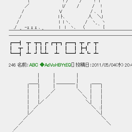
{ ! / / ! l
／ l/ / / !
/ V / ､ l
./ ｌ ﾄ､ 人 ＼l
/ l l ヽ、 / ヽ_ ヽ
./ _ -ｪ ｪ ｪ ､ _ l l ヽ､ 〈 ｀ {
￣￣￣￣￣￣￣￣￣￣￣￣￣￣￣￣￣￣￣￣￣￣￣￣￣￣
￣￣￣￣￣￣￣￣￣￣￣￣￣￣￣￣￣￣￣￣￣￣￣￣￣￣
┏━┫ ┳ ┳┓┏ ┏┳┓┏━┓ ┳ ┏ ┳
┃ ┳ ┃ ┃┃┃ ┃ ┃ ┃ ┣┫ ┃
┗━┫ ┻ ┛┗┻ ┻ ┗━┛ ┻ ┗ ┻
246 名前：
ABC ◆AdVoHBYtEQ
[] 投稿日：2011/05/04(水) 20:
｜ | ｜
｜ | |
|￣￣| | ￣￣￣￣ | |￣￣|
| | ／ ＼ | |
| | ／ ＼ | |
| |／ ＼| |
| ／ ＼ ::|
|／ ＼|
／ ＼
／ ＼
／