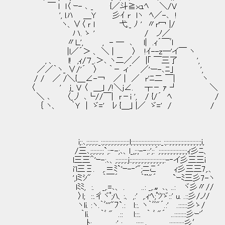
￣ l l〈 ｰ- ､ _ {／斗≧ｘｭﾍ ＼/V
', l.ﾊ ＿Y 彡ｲ r lヽ ﾍ／-､ ! （
ヽ、∨〈 ｒ l 弋._ ﾉ ' 〃ｒ冖 |/
ハ. ゝ ' / ノ／ カナが時
〃Ｌ', , - ― ､ l| .ｨ´￣ﾞl やら
|l／´＞ 、 ＼ | 〉 !ｲ--z―'イ￣ ヽ
, 、 l! ,ｨ/７_.＞､ ヽ二／／ |｢ ￣三了 ',
／／｀ヽ_ ∨/'´ 〉 ｀－ ィ´ ／'ー-､ﾆ｣ ',
/ / ／ /＼{＿∠-￢ ／ | ／ r'ﾆ二 ￣| ヽ
〈 ' j_ V 〈 ＿」 /!＼j∠. ┬－ ｧ ┘ ＼
＼ ､ 〈_丿 ､└//￣| ｒ－i ', / {/´ ﾍ /
｛ ヽ、 ｀Ｙ | ゞ=' ﾚ {＿｣ |／ ゞ=' / /
i;:､;:;:;:;:_:;:;:;:;:;:;:;:;:;:l;:;:;:;:;:;:;:;:;:;:_:;::;:;:;:;:;:;:;:;:;:;:;i,
/三､;:;:;:;:;`;:‐-;､、l_,;:;-‐;:';:´;:;:;:;:;:;:;:;:;:;ｨ彡ﾆ、
l三三＾'ｰ-:､、;:;:;:;:j::;:;:;:;:;:;:;:;:;:;:;:-‐イ彡三三i
i'l三Ξ. ,.＝ﾐ`'ｰ-‐'";ニこ´ ｨ彡三三7,.、
',lミｼ" ｀￣´ ｀¨"´ `ｰﾐ三彡7-ヽ
lﾐﾐ, :. _,.=､、 . ..: _,.〟､、..: ヾ彡〃//
〉l; ::.彳ヾﾟ;ﾊ、:、 ,:' ,.ｨﾍ;ﾟﾂゞ::' 
ヽli. :ヽ.｀ﾞ'''"ﾌ`.: l::. ヽ｀ﾞﾞ"´.:' .::::::彡ゝ/
｀li. ｀ﾞ " .:: l:::. ｀ ﾞ "´ ..::
＿,.ﾄ:.. .:' : :::::.､ .::::::::::彡′