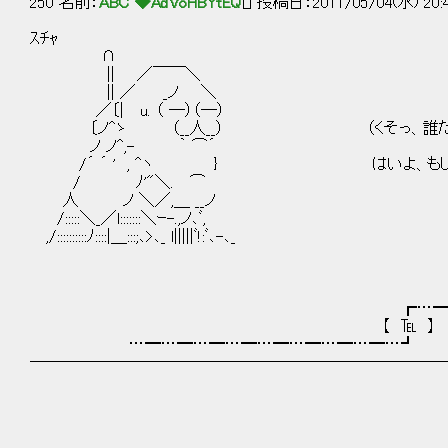
250 名前：
ABC ◆AdVoHBYtEQ
[] 投稿日：2011/05/04(水) 20:
ｽﾁｬ
∩
|| ／￣￣＼
|| ／ _ノ ＼
／〔| u. （ ―）（―）
〔ノ^ゝ （__人__） （くそっ、誰だこ
ノ ノ^,- ｀ ⌒´
/´ ´ ' , ^ヽ } はいよ、もし
/ ﾉ'"＼. ⌒
人 ノ ＼／,＿ __ノ
/:::::＼_／l:::::::＼ｰ-.,ノ､ﾞ,
,/::::::::::ﾉ::::|＿:::;､>､_ l|||||ﾞ!:ﾞ､-､_
┏…━…━…━…━…━
【 ℡ 】
…━…━…━…━…━…━…━…━…┛
──────────────────────────
l;:;:;:;:;:;:;:;:l;:;:;:;:;:;
,l;ｨ'----┴――-
,ﾉ7 '"＾ ^`' 
{:/, ﾆ丶 ,r,=-、 ヾ