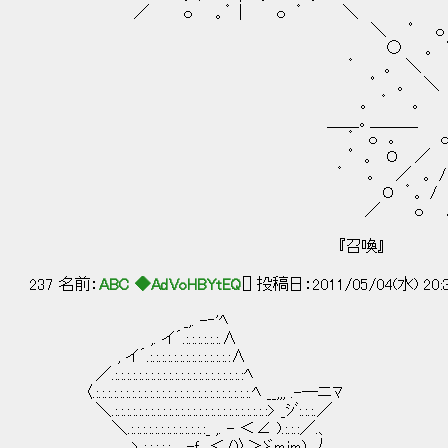
／ ｏ 。゜ | ｏ ゜ ＼
＼ ﾟ ｏ 。｜ 。 
○ 。 ﾟ ｜゜ O / 
゜ 。 ＼ o ﾟ O ﾟ 。
ﾟ 。 ＼ | ﾟ o ／
。 ゜ 。 ｡ 。 ﾟ
＿＿。＿＿＿ ﾟ 。 ゜ ―O
゜ ｏ ｡ ｏ ﾟ 。 
ﾟ 。 Ｏ ／ 。 ｜゜ 。ﾟ
゜ ｡ ／ 。 / ○ﾟ O
Ｏ ゜。 / ﾟ ｜ 。゜ 
／ ｏ 。゜ | ｏ
『召喚』
237 名前：
ABC ◆AdVoHBYtEQ
[] 投稿日：2011/05/04(水) 20:
_,. -‐'ﾍ
,. イ´.:.:.:.:.:.:.∧
, イ´.:.:.:.:.:.:.:.:.:.:.:.:.:.:∧
／.:.:.:.:.:.:.:.:.:.:.:.:.:.:.:.:.:.:.:.:.:.:ﾍ
〈.:.:.:.:.:.:.:.:.:.:.:.:.:.:.:.:.:.:.:.:.:.:.:.:.:.:.ﾍ __,,, .-─ニﾏ
＼.:.:.:.:.:.:.:.:.:.:.:.:.:.:.:.:.:.:.:.:.:.:.:.:.:.:> _ｼﾞ:.:.:.／
＼.:.:.:.:.:.:.:.:.:.:.:.:.:_ ,. - ＜∠ ).:.:.:／.、
ヽ.:.:.:.:.:_,. -ｆ__＜/)〉＞ゞmjm)_丿