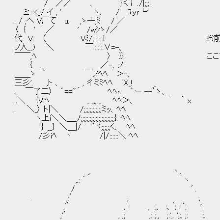
/ ／／ 、 ｝く i ./|;;;|
≧=<_/ イ , ' ヽ、 / ﾕｙｒ└'
. / ,へ V厂て u. ,ゝ亠,ﾐ / ／
〈 { ' ／ ' /wｼゝ/／
代 V. （ Vﾐ/:::::::{ お前達は、
ノ人__) ＼ ￣:::::::∨=-、
￣￣,ﾍ 〉 }} ここで死んで
{ 、 ／-、ノ
＿＿ゝ ｀ ￣ノﾍﾍ ＞-、
三彡'. ,ト 、 , 彳ミﾐﾍﾍ X_! _
、 ￣了二〉 ゛=="´ ﾍﾍｒ ゛ー --’ゝ、_
..＼ {Viﾍ _ ,,, _ ﾍﾍ＞、 ｀ x
. ＼_〉 ト|＼ /;;;;;;;;;;;;ミｯ、ﾍﾍ
ヽ上i＼＼＿_/;;;;;;;;;;;;;;;;;;;;;;;}. ﾍﾍ
｝ __} ＼＿|/ ￣゛ヾ;;;;;,く、 ﾍﾍ
/彡iﾍ 丶 /|/::::::＼ ﾍﾍ
,. 丶、
,.: ´ ヽ
/ ﾞ .
. ,:′ , :,
,″ ,: , ;, :、ﾞ;:.. ﾞ;.. '.
,'′ , ,; ;: ;:, ;:',. ';:. ;: ::.