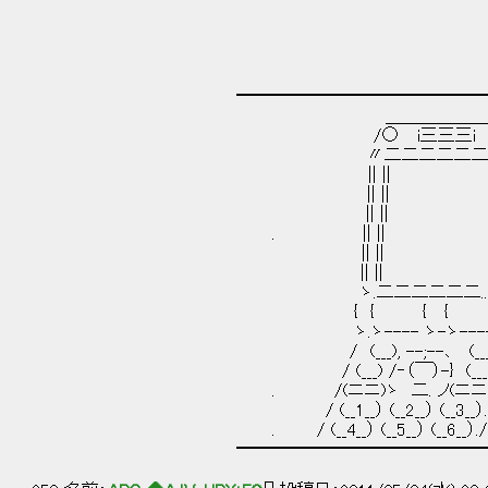
━━━━━━━━━━━━━━━━━━━
＿＿＿＿＿＿
/○ i三三三i ○
〃二二二二二二二 , 
|| || || | 
|| || || | 
|| || || 
. || || || 
|| || || | | 
|| || || | 
ゝ.二二二二二二..´__ﾉﾉ
{ { { { i
ゝ.ゝ---- ゝ-ゝ----
/ (___), --;--､ (___) |lﾖ|
/ (___) /‐（￣）-} (___) .l |
. /(ニニ)ゝ 二. ノ(ニニ)./ /‐
/ (__1__） (__2__） (__3__）./ /:
. / (__4__） (__5__） (__6__）./ /:
━━━━━━━━━━━━━━━━━━━