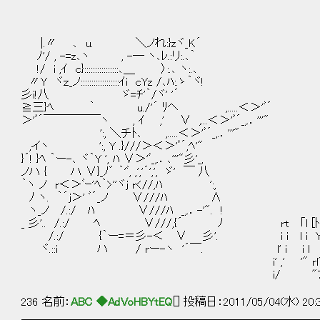
|.〃 ､ u. ＼ノれ:}zヾ_K´
ﾉ'/ , -=z､ヽ , -― ヽ､ﾚ.:リ:.､｀
!/ i ,ｲ c}::::::::::::::::､＿ 〉:.､ ヽ:.､
〃Y ヾｚ_ノ::::::::::::::::::ｲi cYz /､ﾊ:.ゝ｀ヾ!
彡i!八 ゞ=ﾁ'｀/ヾ' '´
≧三}ﾍ ｀ u./'´ ﾘヘ ,.....＜＞'
＞'ﾞ´￣￣￣￣￣ヽ , ｲ ,' ∨ ,...＜＞'ﾞ´_,.．'''"
':, ＼チﾄ､ ,.....＜＞'ﾞ´_,.．'''"
,イヽ ':, Y .}///＞＜＞'ﾞ´,ﾍ'"
}´! }ﾍ ｀ー-､ ヾ｀Y ', ﾊ ∨＞'ﾞ_,.．､'''"彡'_,
ノハ { ハ ∨}_ﾉ゛ ｀'ﾞ, ,','´',', ゞ' ￣ 八
｀ヽ ノ r＜＞ﾞｰ'ﾍ｀>''ヾj r<//,ﾊ ':,
ﾉ ヽ. ｀´j＞' ﾞ´_ノ ∨///ﾊ ∧
ヽ_ノ /.:/ ﾊ ∨///ﾊ _,.．-'". !
_ 彡'.. /.:/ ﾍ ∨///,{´ ﾉ rt ｢l [ﾄ
/.:/ {｀ー=＝彡-＜ ∨ 彡'. i i l i 
ヾ.::i ハ / rー-ヽ '´￣. l' i i l
i' ,' '" rl^ﾚ
i/ "7'
236 名前：
ABC ◆AdVoHBYtEQ
[] 投稿日：2011/05/04(水) 20:
＿＿＿＿＿＿＿＿＿＿＿＿＿＿＿＿＿＿＿＿＿＿＿＿＿＿