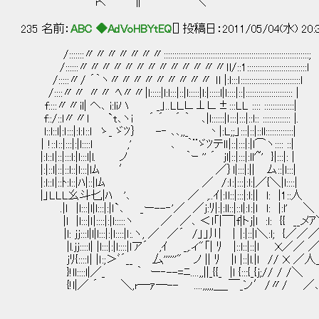
rく ∥ ＼
235 名前：
ABC ◆AdVoHBYtEQ
[] 投稿日：2011/05/04(水) 20:
/:::::::〃〃〃〃〃〃〃::::::::::::::::::::::::::::::::::::::::::::::::::::::::::::::::::::;
/::::::〃〃〃〃〃〃〃〃〃〃〃〃〃ｌl/::1::::::::::::::::::::::::::::l
/:::::〃/ ´｀ヽ〃〃〃〃〃〃〃〃〃 ｌl |:l:::ｌ::::::::::::::::::::::::::::l
/::::〃〃 〃〃 ﾍ〃〃|l:::::|l:l:::|::|l:::::|l:|:::::l|l::::|::|:::::::::::::::::::::: |
f::::〃〃il| ヘ､ i:liハ _」..LＬ∟⊥∟±:::LL :::: ::::::::::::::|
f::/::l〃〃l `t､ヽi ´ ´ ´ ｀ ､|l::::::|ｌ:::|:::|::l:: ::::::::::::: |.
l::l::l|:ｌ:::|:l:ｌ::ｌ ゝ_ ゞﾂ｝ -‐ ､､,,_ 丶|:L;;」:::|::
│!::ｌ::|:::|:|l::::l ,' ､ ｀¨ゞﾂテlｌ|::|:::|:|l⌒ヽ:::: ::|
|:l::ｌ|::|:::l:|l:::l|l. ノ ｀ｰ '' ´ ｊl|::|:::|:l
|:|::l|::|::l::|l:::|lﾑ ′ ／｝l|:::|:|| ム::|l:::|
|:l::ｌ|::ﾄ:l::|ﾊ|::|lﾑ ／ /:ｌ:|:::|:l:|／{＼|l::::|
|」LLL幺斗匕|ﾊ '､ ／ ,..ｲ|:ｌl::|:::|:l:|| l: |1::人
.|ｌ |l:::|l|l:::|:|ｌ`､ _ー--‐'／ ／ｊ:ﾘ|:|:ll::|::l|:ｌ:|ｌ l: |:l' ＼
|l |l:::|ｌ|::::|:|l:::::ヽ ／ ／､ ＜l「|￣|f|トｊ|l :l: {{ __メ
|l: ｊｊ:::l|l|l:::|:|l::::|ｌ:.ヽ, ／ ／´ /」」川 │|:|::|l＼:l; {／／
|l.ｊｊ::::l| |l:::|:|l::::|ｌア´ ,ｲ _,.ィ"「| ﾘ |::l::|::|l Ｘ／／ 
ｊﾘ{::::ｌ| |ｌ:;＞ﾞ´__ 厶''''''" ノ || ﾘ |l |::|l.|ｌ // Ｘ ／人_
}!ll::::l|／_ ｀ ー‐--=ﾆ....,,||_{{_ |l {:::{_{ｊ;// / /
{!l|／ ´ ＼,r─ｧ─-- ....,,,,,＿_￣_ン′/〃/ ／