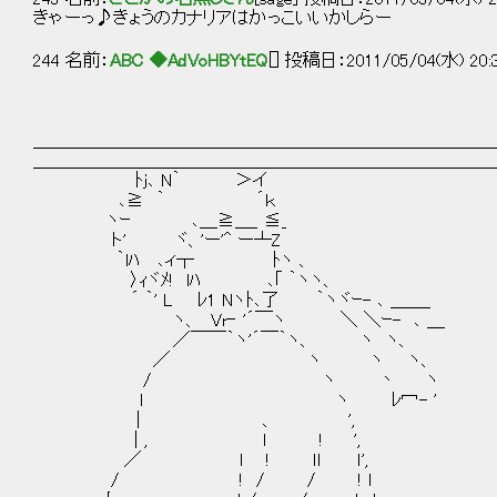
きゃーっ♪きょうのカナリアはかっこいいかしらー
244 名前：
ABC ◆AdVoHBYtEQ
[] 投稿日：2011/05/04(水) 20:
＿＿＿＿＿＿＿＿＿＿＿＿＿＿＿＿＿＿＿＿＿＿＿＿＿＿
＿＿＿＿＿＿＿＿＿＿＿＿＿＿＿＿＿＿＿＿＿＿＿＿＿＿
ﾄj､ N｀ ＞イ
､≧ ｀ ´ｋ
ヽｰ ､＿≧＿_ ≦_
ト' ヾ、'ー'^ ー┴Z
｀lﾊ ､ィ┬ ﾄヽ 、
〉ｨヾﾒ! lﾊ ､｢ ｀ヽヽ、 
´ ｀' L ﾚ1 Nヽﾄ､了 ｀ヽヾｰ- ､ ＿＿_
ヽ、 Vr‐ '´￣ヽ ＼ ＼ｰ- ､ ＿ 第２７
／￣￣｀ヽ'´￣｀ヽ、 ヽ ヽ、
／ ヽ ヽ ヽ、
/ ヽ 丶 ヽ
l ヽ ﾚ冖- '
| 、 ',
| , l ! ',
／ l ! ｌl ｌ',
/ ! / / ! l