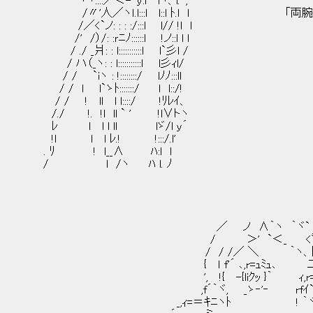
ヾヾ::::／＜-‐ｙ:l lヽ、l. ',
/〃'人／ヽｌ.l:::l l::l ﾄ.l l 「両腕
/／<`ノ: : : :/:::l l// !l l
/' /）/: :ｒﾆﾉ::::::l !ノ::l l l
/ ./ _爿: : l:::::::::::l l`彡l /
/ ハ（_ヽ: : l:::::::::::l l彡ｨl/
/ / `iヽ : !::::::::/ lﾉﾉ:::ll
/ / l l`ゝﾄ:::::::/ l l::/!
/ / ! ll l l::::/ !ﾘﾚｲ、
/./ !. !l ll ` ' !l∨トヽ
ﾚ l l l ll lゞ/l ｙ´
!l l l ﾚ.! !:::/.l'
. ﾘ ! l__∧ ﾊ:l ｌ
/ l /ヽ ﾊ l. ﾉ
／ ノ ∧｀ヽ ｀ヾ` r'ﾝヾ
/ ＞' `＜_ <ﾞv 〉
/ / /／ ＼ ｀ヽ、ﾄﾍ三{
{ ｌ f'´ ､,r=ｭﾐｭ､ 二{〉
', !{ -{liｸｯ }｀ ｨ,r=､,ヾ〉
,f´｀ヾ, _ゝ‐'‐ rfｲ`, }
_,ｨ=＝ｷﾆヽﾄ ! ｀ヾ´ﾄ