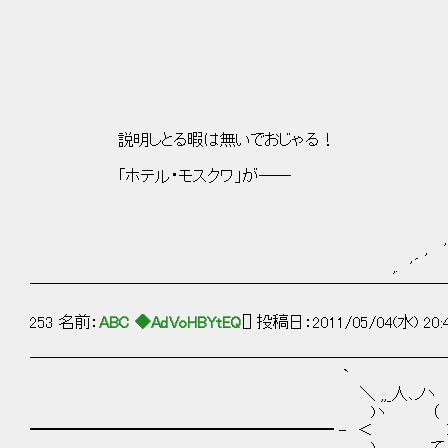
/､_:;:;:;:;:;:;:;:;:;|:;:;:;:;:;:;
|:;:;:;:`:;――┼--
/互7―- ､__|
{三,ゝ <三) (
r!ミ´ _,. .. 、 _ ､
|{ﾐ' .:'ｲ（;;)ﾝ'､ : ' ｨ'
ﾞﾄ{, ｀三ｼ' .: :::.｀三
説明しとる暇は無いでおじゃる！ {j! ,r'
｀! u. / `^ｰ '^
「ホテル・モスクワ」が―― 、 r――‐
ヽ. ﾚ,二二ェ! ﾉ ｲ〉ヽ
,. -‐代、`ｰ-―-' ' ／ /:.
,. -‐/ /:.:.:.l ヽ丶 ＿__,' ィ´／/
, '´ 〈{、'､:.:.:ヽ ヽ ,-、 
,. '´ ｀ト､｀ﾆ＝=ゝ‐'―'
──────────────────────────
253 名前：
ABC ◆AdVoHBYtEQ
[] 投稿日：2011/05/04(水) 20:
──────────────────────────
`
＼ ,,_人､ノヽ
)ヽ （
━━━━━━━━━━━━━━━━━━━ - ＜ ＞