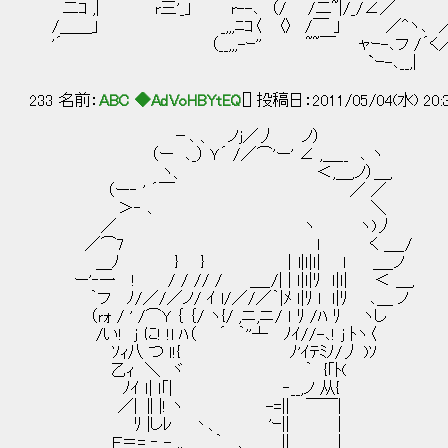
二ｺ ,| r三'_」 r--､ （/ /二~|/_/∠／
/＿＿」 _,,,ﾆｺ〈 〈〉 /￣ 」 ／^ヽ､ ／
'´ （__,,,-ｰ'' ~~￣ ャｰ-､フ /´く
`ｰ-､__,| `
233 名前：
ABC ◆AdVoHBYtEQ
[] 投稿日：2011/05/04(水) 20:
－､ 、 ノｊ／丿 ノ）
（ー ､_） Ｙ´ /／⌒'ー' ∠ ,＿__ ､ ヽ
ヽ、 ＜,＿,ノ）＿,
（ー‐ ' ´￣ ／ ／
＞‐ ､ ＼
／ ヽ ヽ)丿
／⌒7 ｌ く ＿_/
＿ﾉ } } ｜l|ｌ|ｌ| l ＿_ノ
ー'‐一 ! / / // / ＿_/| | ｌ|ｌ|ﾘ ｌ|ｌ| ＜ ＿,
｀フ ﾉ/／/／ノ/ ｲ l/／/／｀|ﾒ ｌ|ﾘ l ｌ|ﾘ ､＿ ノ
（ｒｫ / ' /⌒Y ｛ ｛/ ヽ{/ ,ニ,ニ/ ｌ ﾘ /ﾊ ﾘ ヽし
/い! ｊ に! !l ﾊ（ ´ ｀''┴ ﾉｲ//-､! ｊ ﾄヽ〈
ｿｨ八 つ ｌ!{ ﾉ'ｲﾃﾐﾉ/丿 )ｿ
乙ｨ ＼ ヾ ｀ {｢ﾄ( ――なあ、
ﾉｲ ｌ| ｌ｢| ‐__,ノ 从{
／| ∥|! ヽ -=|| ￣￣| この「あ
ﾘ |しﾚ 丶、 'ｰ|| |
Ｆ＝= ‐_- ,,_ ｀ 、 || ＿|