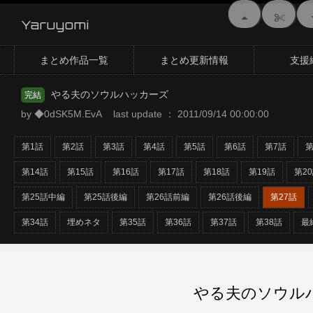
Yaruyomi
まとめ作品一覧
まとめ更新情報
支援
やる夫のソウルハッカーズ
完結
by ◆0dSK5M.EvA last update ： 2011/09/14 00:00:00
第1話
第2話
第3話
第4話
第5話
第6話
第7話
第
第14話
第15話
第16話
第17話
第18話
第19話
第2
第25話中編
第25話後編
第26話前編
第26話後編
第27話
第34話
埋めネタ
第35話
第36話
第37話
第38話
最
やる夫のソウルハ