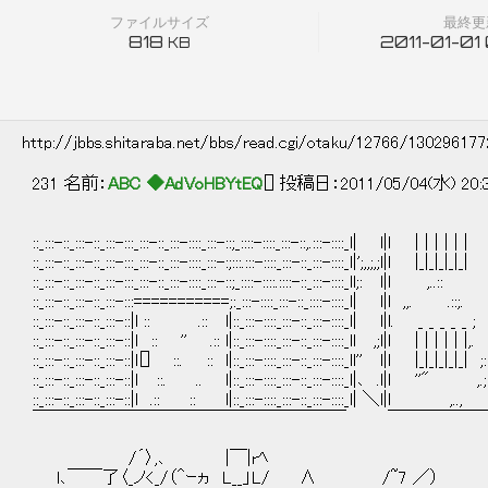
ファイルサイズ
最終更
818
2011-01-01
KB
http://jbbs.shitaraba.net/bbs/read.cgi/otaku/12766/13029617
231 名前：
ABC ◆AdVoHBYtEQ
[] 投稿日：2011/05/04(水) 20:
::_:::-::_:::-::_:::-:::_:::-::_:::-::::_:::-::;_::::-::::_:::-::,.:::-::::_l| l|l | | | | 
::_:::-::_:::-::_:::-:::_:::-::_:::-::::_:::-:;:::.:::-::::_:::-::_:::-::::_l|';,,;,;l|l |_|_|_|_
::_:::-::_:::-::_:::-:::_:::-::_:::-::::_:::-::;_::::-::::.::::-::_:::-::::_ll;: l|l
::_:::-::_:::-::_:::-:::===========;:_:::-::::_:::-::_::::-::::_l| l|l ,,. .::;.
::_:::-::_:::-::_:::-::|l :: .:: l|::_:::-::::_:::-::_:::-::::_l| l|l. _ _ _ _
::_:::-::_:::-::_:::-::|ｌ :: '' .:: l|::_:::-::::_:::-::_:::-::::_ll ,;l|l | | | | | |,
::_:::-::_:::-::_:::-::|ｌ[] ::. :: l|::_:::-::::_:::-::_:::-::::_ll'' l|l |_|_|_|_|_| ;
::_:::-::_:::-::_:::-::|ｌ ::. .. l|::_:::-::::_:::-::_:::-::::_l|､ .l|l ''" ,.
::_:::-::_:::-::_:::-::|l .:: :: l|::_:::-::::_:::-::_:::-::::_l| ＼l|l ,..
￣￣￣￣￣￣￣￣￣￣￣￣￣￣￣￣￣￣ ￣￣￣￣￣
/´〉,､ |￣|rﾍ
l､￣￣了〈_ノ<_/（＾ｰヵ L__」L/ ∧ /~7 ／）