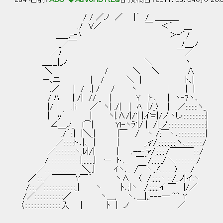
/ / ／ノ ／ |´ / ＿＿＿
./ V／ ￣ ＜´ ＿
＿__,-‐ゝ ＞‐'´/
_／￣ /＿ノ
／/ ￣／
＿___|_ノ ＼ ヽ
＼ / ＼ ＼ ∧
ー､ニ | / ＼ | ﾄ､|
.／ | / .| / / ヽ | | |
/ ﾊ | /| // _ | Y ト､ | ヽ‐7
|/ | .|i ／ ヽ| ./| | ﾊ |/_〉 | ／::::::::ヽ_
| y´ | ヽ|.∧/|/'| |,ｲ'='|/ノ|ヽし::::::::
∠＿ノ_ l⌒| Yl-ヽﾗ'|/ | /|_ノ::::::::::::::::::::::::::|
./´::| |＼_| |￣ / ヽ /;￣ヽ､:::::::::::::
／:::::::ト､|､ | | _.ｬ'/;;;;;;;;;;;;;ヽ､.::::::::::/
／:::::::::::::ヽ;ﾚ|/| | ､--‐ァ/;;;;;;;/￣￣￣::::/
/:::::::::::::::::::::|;;;;;;;;| ー ト､_ ￣´/;;;;;;;/:＼::::::::::::::/
／:::::::::::::::::::::::::＼;;| ｲヽ､_ ./￣ヽ;;;く:::::::::〉::::::::/
／:::::／￣￣￣Y￣´ ヽ∧ 〈 /;;;;;;ヽ::::/_ノ|イ:ヽ
/::::／:::::::::::::::::::::_| ヽ ﾄ､;|ヽ ./;;;;;;;イ ￣ |/／
/／:::::::::::::::::::／ ヽ＿, ヽ､＿|,;---― "" Y
〈:::::::::::::::::::::::::入 | ﾄ | ノ ／