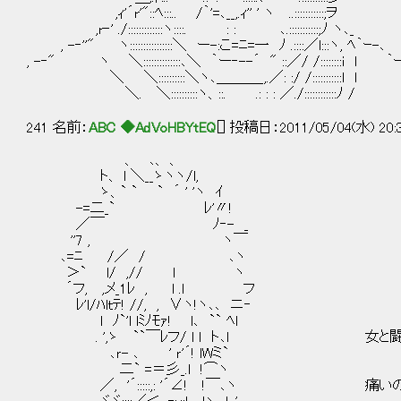
,ｨ'´r'"::ﾍ:::.. /｀'=､__,.ｨ'' ' ヽ ..:::::::::::;ヲ
,r‐' ./:::::::::::::ヽ::::. : : ､.:::::::::::;ﾉ ヽ､_
, -‐''" ヽ::::::::::::::::＼ ー-:こ=ﾆ=一 ﾉ .::::／l:::ヽ, ﾍ｀ｰ-､
, -‐" ヽ ＼::::::::::::::､＼ ｀ー‐--´ " ::／/ /::::::::i l ｀
＼ ＼::::::::::＼ヽ､＿＿＿_,.／: :/ /:::::::::::l
＼. ＼::::::::::ヽ、::. .: : : ／./::::::::::::ﾉ /
241 名前：
ABC ◆AdVoHBYtEQ
[] 投稿日：2011/05/04(水) 20:
、 ､、 、
ト、 l ＼__ゝヽヽ/l,
ゝ、` ` ` ´ ' 'ヽ ｲ
-=二_` ﾚ'〃!
／￣ ﾉ‐- _
''7 , ヽ￣
､=ﾆ /／ / ､ヽ
＞` l/ ,// l ヽ
´フ, ,メ_1ﾚ , l .l フ
ﾚ'l/ﾊlｔﾃ! //, , ∨ヽ!ヽ､､ ニ‐
l ﾉ`'l lﾐﾉﾓｧ! l､ `` ﾍl
. ',ゝ ``￣ﾚフ/ l l ト､l 女と闘う
､ｒ- ､ ' ｒ'´! lWミ`
二` =＝彡_.l !⌒ヽ
／, '´:::::,: '´∠! !￣､ヽ 痛いの