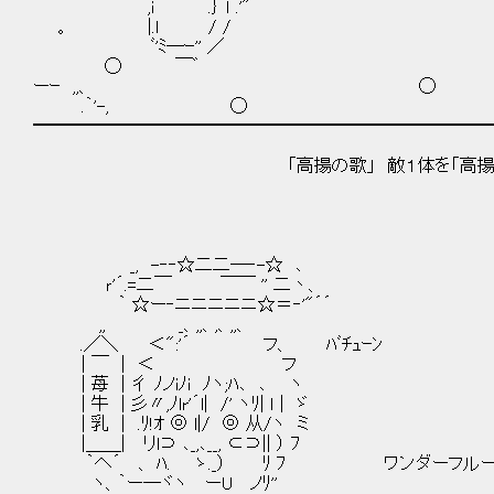
,i .｝ ｌ .'" .,
。 |.ｌ / / l广
ﾞ'ﾐ―ｰ'' ／ -''|“゛ ﾞ
◯ ￣゛ lﾞ .ｌ 、
ーｰ ,,、 ◯ ヽ ｀'ｰ-グ 
.｀'-, ◯ ｀￣''
━━━━━━━━━━━━━━━━━━━━━━━━━━
「高揚の歌」 敵１体を「高揚」に
_, -‐‐☆二二─‐-☆ ､
ｒ'´.=二￣ ￣￣ '' 二丶、
｀ ☆ー‐ニニニニニ☆＝‐'"´´
,, _、,,、,、,,、
.／＼ ＜":'´ フ、 ﾊﾞﾁｭｰﾝ
| ￣ | ＜ フ
| 苺 | 彳 ﾉノiﾉi ﾉヽ;ﾊ､ ､ ヽ
| 牛 | 彡〃,ﾉlr'´l| /' ヽﾘ| ｌ | ゞ
| 乳 | .ﾘ!ｵ ◎ l|/ ◎ 从/ヽ ミ
|＿＿| リl⊃ ､_,､__, ⊂⊃|| ） ﾌ
｀へ´ 、 ﾊ. ゝ._） ﾘ ﾌ ワンダーフルー
ヽ、｀ー―ヾヽ ーU ノﾘ''