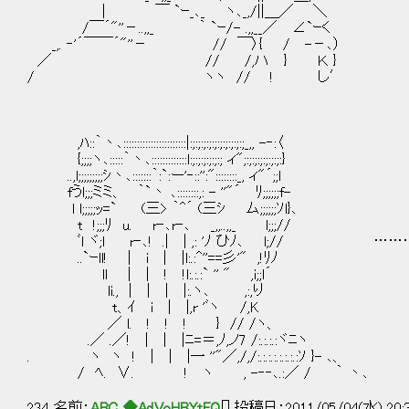
| ￣ `ｰ_､_ ヽ､_,/||＿／ ＼
/￣´"''－..,,_ ｀ `ｰ/- .,,__／ ∠`ｰく
_,. ‐'´￣￣´"''－ // ￣〉{ / -－､）
／ // /,ハ } Ｋ }
/ ヽヽ // ! し′
,ﾊ::｀丶､:::::::::::::::::::::::|:;:;:;:;:;:;:;:;:;:;_,, -‐:〈
{;;;;ヽ､:::::｀丶､:::::::::::::l:;:;:;:;:;:; ィ";:;:;:;:;:;:;:}
..,l;;;;;;;;;ｼ丶､:::::::｀:`:ー'‐::'':"::::::::_, ィ"´;;l
fうl;;;ミミ、 ｀`丶 ､::::::::,: - ''"´ ﾘ;;;;;;f-
l l;;;;;ｯ=` (三> ｀^´ (三ｼ ム;;;;;;ｿl}､
t !;;;ﾘ u. r‐､r‐､ _,,..,,_ l;;;//
ﾞl ヾ;l r‐､! .| | ,: 'ﾉ ひﾉ､ l;// …
..`ｰll! | i | |l:.:^''==彡'" ,!ﾘﾉ
ll | | ! !l:.:.:` '' " ,i;;l´
li., | | | |:.ヽ､ ,:,り
t、ｲ i | |,r 'ﾞヽ /,K
／ l. ! ! ! } // /ヽ、
.／ .／! | | |ﾆ=＝,ﾉ,ノ7 /:.:.:.:ヾﾆヽ
. ヽ ヽ ! | | |一 ''"／,/,/:.:.:.:.:.:.:.:ｿ }- ､、
/ ﾍ. ∨. ! ヽ , -‐‐､.:／ / ｀ 丶､
234 名前：
ABC ◆AdVoHBYtEQ
[] 投稿日：2011/05/04(水) 20: