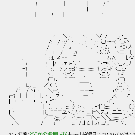
! | ｜ / ｀ 
｜ | 
| ! | | ' 
／: : :＼ヽ､: . :｀丶､: : . ＼( / _ハ__
/: : / : :/｀丶､ ､: . : . ｀丶: :辷!-‐-<__仁vヽ
/: : ´: / u. ｀丶 ､:｀ヽヽ_ム-‐〈 ﾍｺ〉人
,ﾞ: . :l : . / ノ( ｀丶ﾐ､（∧ ヽ二ﾉ |〔
,-、 l: : :l,､≠ ‐‐ - ⌒ _,, ..ム∧ |ノ
. l´ｌi !: : :|/ ､ァぅ-`､ヾ::::::::::::::::::'~,r￢く ＼ﾍ__ノ
. lｰ'! ﾞ,:l :.{ _ﾒ_ノrｯc}`::::::::::::::::
l | ヾ :.! ヽ辷ン , ヽこ:シ´ !:〃
| | f⌒ﾊ ~ ￣´ ｀￣ ` ﾊ⌒i _ 
_l L_. __ ／ (.. ', |￣￣`、 ,ﾞ..) ＼ ＿/
/ '| / ヽｉ ヽ ! ＼t‐', |ーー--| u.た ノ }} / '
r‐'ｉ | | | | . ヾ;､＿ﾏ ヽ ｀―-'´ メ､＿_ ノ' |
| ! ' ! ! l、 r‐''"´￣￣｀ヽ､ .イ´;￣￣￣
! ,! | |: 〕. . . . . : ;;;;;;;;〉|＞ ､ ＿,. ‐''|´〈;;;;;;;;;
| ヽ |〈_‐ﾆニニヱヽ/_ﾉ／={ :::: }=＼ズ;;r;;;:二
.＼ |／￣ﾌ;;;;;_∠二イ_::::;:イ￣l＼::: ＼＼_;;;;;;;;;;;
. ＼ / √´ ;;;;;|ﾞ/:::| Ｏ |:::ﾊ､:::/;;;￣｀"
245 名前：
どこかの名無しさん
[sage] 投稿日：2011/05/04(水) 20