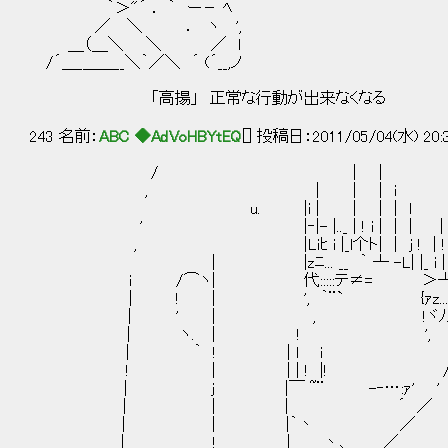
｀＞"´ ． ｀ ー－ ﾍ
／ ＼ ． ヽ ',
＿（＿＼ ＼ ／ l
/´＿_＿＿__＼｀／＼ ´ (´__,ノ
「高揚」 正常な行動が出来なくなる
243 名前：
ABC ◆AdVoHBYtEQ
[] 投稿日：2011/05/04(水) 20:
/ | | 
, | | | i
u. |i | | | | 
' |‐|- |.._ | ! i | | | |
, |Liﾋ i |_l个ト| | j ! |
｜ |zﾆ... __ ｀ ┴ -L| |_ i | _
i /⌒ヽ| 代:::::テ≠= ＞┴L
| ! | ', ｀¨` {ｧz...__
｜ ' | , !ヾﾉ..` 7 
| ヽ. ｜ ! ', 
| ｀ ! | l i ′
! | | | ! |! 
｜ j |￣ ~¨ -‐…:ｧ' 
| | | ´ ／ | 
| | |｀丶 ／ | 
| ! | 丶､ ／ |_|