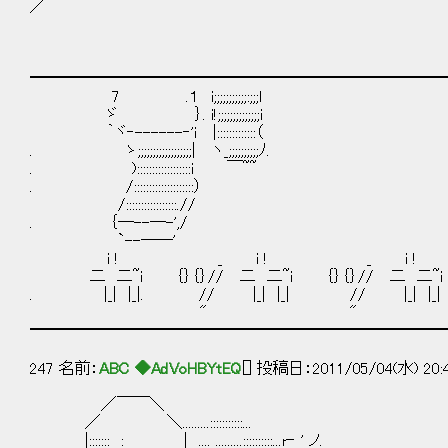
／
━━━━━━━━━━━━━━━━━━━━━━━━━━
7 .１ i;;;;;;;;;;;:;;;l
ゞ ｝. i!;;;;;;;;;;;;;;i
｀ヾ‐------‐'i |:::::::::::::（
. ゝ;;;;;;;;;;;;;;;;;;| ヽ_;;;;;;;;;;ﾉ.
. )::::::::::::::::::i ￣~~
. /::::::::::::::::::::）
/:::::::::::::::::.//
. ｛―--―-',/
`--――'
i ! _ i ! _ i !
二 二~i ｛｝｛｝// 二 二~i ｛｝｛｝// 二 二~i 
. |_| |_|. // |_| |_| // |_| |
" " 
━━━━━━━━━━━━━━━━━━━━━━━━━━
247 名前：
ABC ◆AdVoHBYtEQ
[] 投稿日：2011/05/04(水) 20:
／￣￣＼
／ ＼.........:::::::::::...
|::::::: : | .... .........::::::::::...r‐ ' ノ.