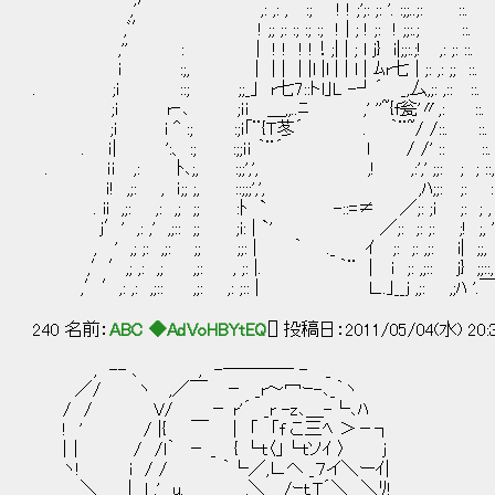
,'′ ,: ,: , :; ! ! ;';: ;: '. :;;..;: ::.
,ﾞ′ ! ;; ;: :; :; :; ! | ; ! ;: ! ;;:.; ::.
,'' : | ! ! ! !！;| | ; l j} i|;;:.;! ,: ;: ::.
i :;, | | | | |l |l | | l | ﾑr七 | ;: ,: ;; ::.
. ;i ::; ;;_｣ r七7::トl｣L -┘´ _,厶,;: ,:: ::.
;i r‐､ ;ｉｉ ＿,,..ﾆ ,' ''~{f瓮'〃
;i i ^ :; :;ｉ｢¨{Ｔ苳´ . ｀¨~/ /:
. ｉ| ':、 :; :;;ｉｉ ｀¨´ l / /' :: ::.
. ｉｉ ,: ﾄ､;, :;;',', ,! ,:',' ;;:
ｉ! ,;: , ｉ;; ;, ::;;;',', ,ﾊ;;: ;: ::
. ii ,;: ,: ,; ;; :ﾄ ` -::=≠ ／;: ;i ;: ; , :
j′' ,: ,' ,;:: ;; ;i: | `' ／;: ;: ;: ;! ;, ', 
, ' ,; ;: ,;: ;; ;;: | ｀ ._ ｲ ;: ;: ,;: i| ;;, ',
,′′,; ,: ,; ,;: , ;: |. ｀¨ | ｉ ;: ,;:: j} ;;::, '
,′′,: ,: ,;:: ,;: ,: ;:: | Ｌ..｣__j ,;: ,;ﾊ '.￣} 
240 名前：
ABC ◆AdVoHBYtEQ
[] 投稿日：2011/05/04(水) 20:
, -- 、 , -―――― - _
／/ ヽ ,／￣ － _r～冖ｰ-､_｀ヽ
/ / V/ － r'´ _r -z､＿-└､ﾊ
! ' / |{ ￣ | 「 「f こ三ﾍ ＞－┐
|｜ / /l｀ － _ { └ｔ〈」└ｔソｲ 〉 j
ヽ! i / / ｀└／,∟ヘ _７イ＼ーｲ|
＼ | l ,' u. ,＼ /ｰｔ.T´＼ ＼ﾘ!