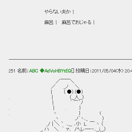
〃ｨ'｡｀>ｿ { ィ'｡｀'ｧ::..
l:! ｀~´/ ,l、 ￣´ ,
やらない夫か！ ll (､ っ） .u 
l ,.,__､ ,:' 
麻呂！ 麻呂でおじゃる！ l ､ f{二ﾐ
ヽヽ`ー ' : ヽ
丶､＿＿, -―'
,} ヽﾆニ =彡
,/(`＝- r‐ ''"
ノヽヽ、＿;＿_,∠..
,∠三二二,,＿＿＿,,. -―
──────────────────────────
251 名前：
ABC ◆AdVoHBYtEQ
[] 投稿日：2011/05/04(水) 20:
／￣￣＼
／ _ノ ＼
| （ ●）（●）
. | （__人__）
| ｀ ⌒´ﾉ ドク
. | . }
. ヽ } ( どうかし
_ヽ ノ｀ヽ､_ ）
_/｜＼ ` ､,__ ､小 L ￣ ヽ （
_, ハ ＼ ｀ ァ､ /ﾍ,レ―‐‐､__i__,）