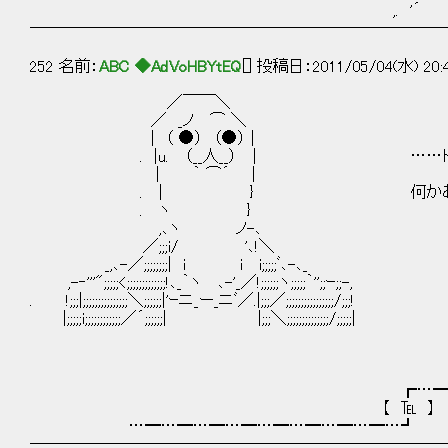
,. '´ ｀ト､｀ﾆ＝=ゝ‐'―'
──────────────────────────
252 名前：
ABC ◆AdVoHBYtEQ
[] 投稿日：2011/05/04(水) 20:
／￣￣＼
／ _ノ ⌒ ＼
| （ ●） （●） |
. |u. （__人__） | ……ドク
| ｀ ⌒´ |
. | } 何かあったんですか
. ヽ }
,､ヽ ノ-､
／;;;i/ '､!＼
_,､-／;;;;;;;;| i i i;;;;;ﾞ､-､_
,-‐'''";;;;;<;;;;;;;;;;;;;!､_｀ヽ ､-'_／!;;;;;;ヽ;;;;;｀'';;ｰ;;-,
. !;;;|;;;;;;;;;;;;;;;＼;;;;;;|'ｰニ_ー_ニﾞ／.|;;;／;;;;;;;;;;;;;;;;/;;;!
|;;;;;i;;;;;;;;;;;;／´;;;;;;| |;;;＼;;;;;;;;;;;;;;/;;;;;|
┏…━…━…━…━…━
【 ℡ 】
…━…━…━…━…━…━…━…━…┛
──────────────────────────