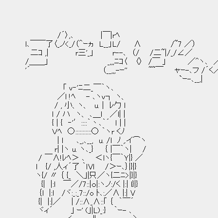
/´〉,､ |￣|rﾍ
l､￣￣了〈_ノ<_/（＾ｰヵ L__」L/ ∧ /~7 ／）
二ｺ ,| r三'_」 r--､ （/ /二~|/_/∠／
/＿＿」 _,,,ﾆｺ〈 〈〉 /￣ 」 ／^ヽ､ ／
'´ （__,,,-ｰ'' ~~￣ ャｰ-､フ /´く
`ｰ-､__,| `
「 v‐'ﾆ二_￣｀ヽ､
／l !ﾍ - ､ヽv┐ ヽ、
/ , 小、ヽ、 u. | ﾚ勹 l
ｌ / ハ ヽ、 ､＿l ／l| |
{ | { ‐'′::::｀丶､｀´ ｌ | |
Ｖﾍ ○:::::::::::○ ｀ヽr くﾉ
| l ､_,､__, u. /l ﾉ ,.イ⌒ヽ
r| |ヽ u. ヽ､_} ｛ |￣｀ヽ| /
/ ￣∧!ﾚﾍ＞ ､ ＜lヽ{￣｀Ｙ|} ／
ｌ {/ ,人ィ´了 ｀ｌVｌ /＞ｰ､｝|}|}
ヽ{/ 〃 ｛ {_ ＼｣|只／ヽ{二ﾆ>|}|}
{| |:l ￣／/7::|ｏ|:ヽノ:/く |:| l}|}
｛l |:l /ヾ:_:_7::/o ﾄ､:／∧ |:| V
{| |:|／ | /::∧_∧::｢ ｛ ｀￣´
ヾィ´ ｣ ｰ' (｣|L)_:} ｀ｰ- ､