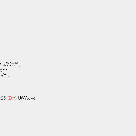
なかったけど、
お…
だし……
5:26
ID:
Y/UWWJvc