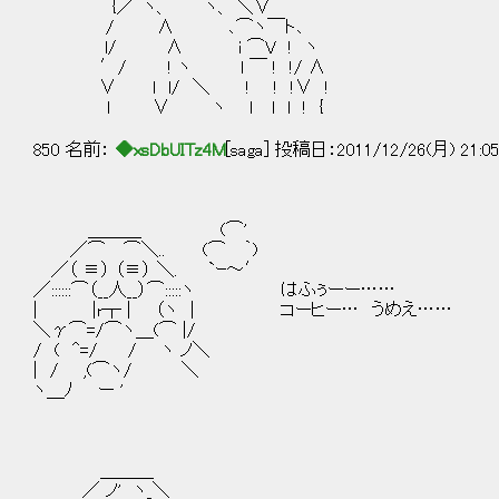
{／｀ヽ、 ヽ、 ＼∨
/ ∧ ､⌒ヽ￣ト､
l/ ∧ i ⌒V ! ヽ
′/ ! ヽ l ￣ ! !/ ∧
∨ l l/ ＼ ! ! !∨ !
l ∨ ヽ ｌ l l ! {
850 名前：
◆xsDbUITz4M
[saga] 投稿日：2011/12/26(月) 21:0
＿＿＿ (⌒'
／⌒ ⌒＼.. (⌒ ｀)
／（ ≡） （≡） ＼. `ｰ～′
／::::::⌒（__人__）⌒:::::ヽ はふぅーー……
| |r┬ | （ヽ | コーヒー… うめえ……
＼γ⌒=/⌒ヽ＿(⌒ |/
/ ( ^=/ / ヽ ノ＼
| / ,(⌒ヽ/ ＼
ヽ＿ﾉ ー '
＿＿＿
／ ノ' ヽ_＼