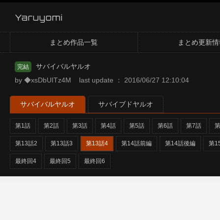
Yaruyomi
まとめ作品一覧
まとめ更新情
サバイバルヤルオ
完結
by ◆xsDbUITz4M last update ： 2016/06/27 12:10:04
サバイバルヤルオ
サバイブドヤルオ
第1話
第2話
第3話
第4話
第5話
第6話
第7話
第
第13話2
第13話3
第13話4
第14話前編
第14話後編
第1
最終回4
最終回5
最終回6