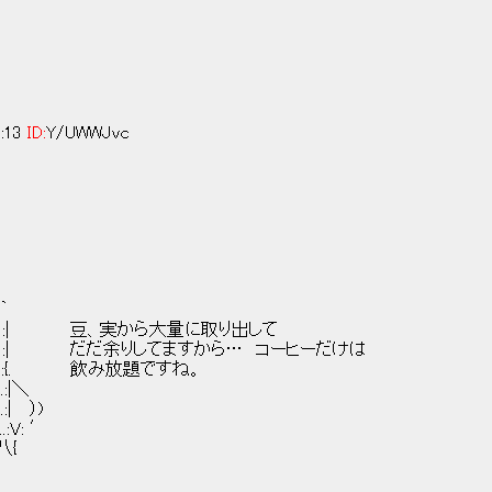
5:13
ID:
Y/UWWJvc
,
｀
:.:| 豆、実から大量に取り出して
:.:| だだ余りしてますから… コーヒーだけは
.:.:{. 飲み放題ですね。
:|＼
:| ）)
:V: ′
八{