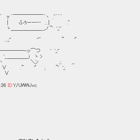
￣￣￣￣￣￣｀ヽ .ﾞ´｀｀
| ふぅーー… ....| ."
＿＿__,ノ ~' ',;''
;'' ''" ~ 'ﾟ
─―-ッ⌒つ ' ',;''
,＿＿ｉ ゝ >
ﾝ .;: ,.,
 ; ~' ',;
∨
5:36
ID:
Y/UWWJvc