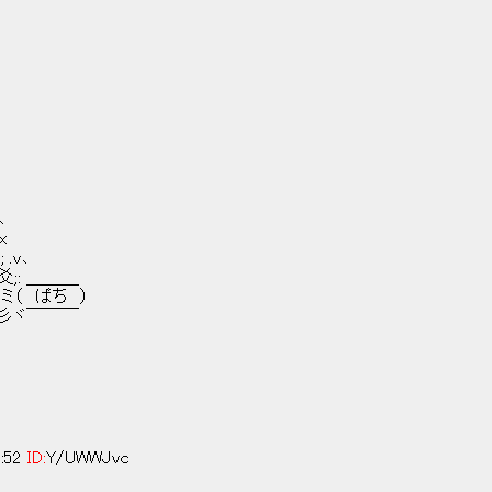
v､
彡x
'; .v､
(爻ミ..爻爻爻;: ＿＿＿
爻ミﾐ〉ミ（ ぱち ）
）.ゞ;;yゞ彡ヾ￣￣￣
4:52
ID:
Y/UWWJvc