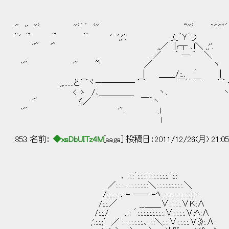
" '' "ﾞ "ﾞ´´ ﾞ" ~"ﾞ `""ﾞ´´ γ´
゛' ~ ~ ~ ' ',;''. _(_｀Ｙ´_) 
''" '" ,,／ |r┬ ､l＼ ,;''. ゝ＿＿＿＿
／ ｀ ― ´ ＼
''" '" ~' ／ ヽ ...,
| ＿＿/::.. ｀ |
,,.......と⌒ヾー―――― ⌒ ￣｀´￣ ⌒ ―──
< ゝ /､＿＿＿＿_ ヽ､ ヽ '__＿＿
'" く／ ￣｀ヽ ヽ ＼
''" '". .ｌ ∨ .~ 'ﾟ
ｌ 
853 名前：
◆xsDbUITz4M
[saga] 投稿日：2011/12/26(月) 21:0
． :.:´:.:.:.:.:.:.:.:.:.:.｀:.:
／:.:.:.:.:.:.:.:.:.:.:＼:.:.:.:.:.:.:.:.:.＼
/:.:.:.:.:．- ── -ﾍ:.:.:.:.:.:.:.:.:.:.:ヽ
/:.:.／ __＿＿∨:.:.:.:.∨Ｋ:∧
/:.:./ . : ´:.:.:.:.:.:.:.:.:.∨:.:.:.:.∨:ﾍ:∧
,'.:.:.;′／ :.:.:.:.:.:.:.､:.:.:＼:.:.∨:.:.:.:.∨:》:.∧