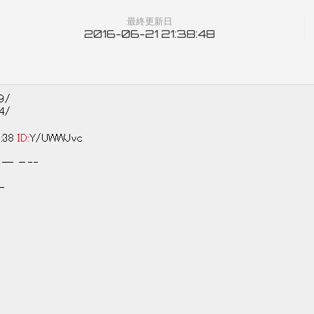
最終更新日
2016-06-21 21:38:48
59/
64/
4:38
ID:
Y/UWWJvc
 －‐‐
‐