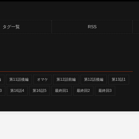
タグ一覧
RSS
編
第11話後編
オマケ
第12話前編
第12話後編
第13話1
3
第16話4
第16話5
最終回1
最終回2
最終回3