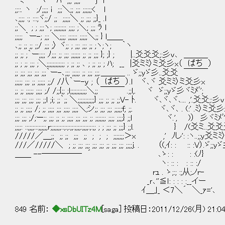
ﾐ ﾍ ﾊ ;;; ;;;; ' j l
;;::. ヽ ;/;;;; i ;;;＼;; ;;; ;;;;;;< l
､;;;; :; :::;ヾ;;/ ;; ;;;;;＼ ;; ;;; ;;}_ .l
;;＼ ; ; ;;;ヽ; ;;;;;;;; ;;;; ;＼; ;;; ﾗ l
;;;;; ｀ー-; ;;; ＼;;;; ;;;;;; ;;;;;＼;; } l＿＿
､;; ;; ;; ;;/ ;;; ;〉 ヾ;; ; ;;; ;;; ;; ;ヽ;ヽ; ｀ヽ
;; ;; ;｀ー;;;; ﾉ;;; ;; ;;; ;;;;;; ;; ;; ;;; }; ;} ; |..爻爻爻;:彡v､ ＿＿＿
;; ; ;; ;;; ;＼;;;;;;;;;;;; ; ;; ;; ､ ; ;; ;; ; ﾊ; __ |爻ミﾐ〉ミ爻彡x（ ぱち ）
;; ;;; ;;; ;;; ;;;｀ー-､;;; ;;;;; ;; ;;; ;;;.＿＿＿ .. ゞ;;yゞ彡..爻爻 ￣￣￣
;;;;; ;;; ;; ;;;;; ;;/ /八｀ー-ｙ ; （ ぱち ）.l ヾ､ヾ 爻ミﾐ〉ミ爻彡x
;; ;; ;;;;; ;;;; ;/ /;;{;; ;l;;;;;;;;;;;＼;; ￣￣￣ .;;l,. ヾ ゞ;;yゞ彡ヾﾐﾒﾞ';
;;; ;;; ;;; ;;; ;;l ;i; ;;｀;; ＼;;;;;;;;;;;} ;;; ;; ;; ;;V- ﾄ. ヾ､ヾ､ヾ､... ,'.爻爻;:彡
;; ;; ;;;; /; ;; ;;;; ;;; ;;;; ;;;;＼;シ;; ;;; ;;; ;;;;;f; ;;. ヾ､ヾ､ . (:' .ﾐ〉ミ爻
;;; ;;; ;/;ー;; ;;; ;; ;; ;;;; ;;; ;;; ;; ;;;;;;; ;;;; ;;;;} ;;l ヾ.', )） 彡ヾﾐﾒﾞ
;;;;: ::;;;;:::;;;;;,r;;;;;;;::;:;:;;:;;;;:;;;;:;:;; ; ; ;;; ;; ;;;} ;;l. } /
/////／＿;; ;; ;; ;;; ;; ; ; ; ;;;;;;;＞x ,' ﾉし': :ヽ..;;y
///／/////＼ ; ;; ;;; ;;; ;;; ;;; ;; ;;; ;;; ;;;;j. . （(,ｲ: : :: :V
＿＿ --――――― ´ ､ゝ: : : :(ﾉ}
ヽ: :: : : :: :/
rｭ . ゝ;:; :;从;ノr-
_ｒ､''≦ｌ: : : : :__イー
ｲ＿｣_ ＜7＼´ ＼_ｧ='､
849 名前：
◆xsDbUITz4M
[saga] 投稿日：2011/12/26(月) 21:0