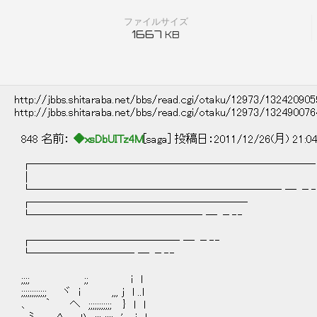
ファイルサイズ
1667
KB
http://jbbs.shitaraba.net/bbs/read.cgi/otaku/12973/13242090
http://jbbs.shitaraba.net/bbs/read.cgi/otaku/12973/13249007
848 名前：
◆xsDbUITz4M
[saga] 投稿日：2011/12/26(月) 21:0
┌───────────────────────── ─
│
└────────────────────── ─ －‐
┌───────────────────
└─────────────── ─ －‐‐
┌───────────── ─ －‐‐
└───────── ─ －‐‐
;;;; ;; i l
;;;;;;;;;;;; ヾ i ,,, j l ..l
､ ｀ ヘ ;;;;;;;;;;; } l l