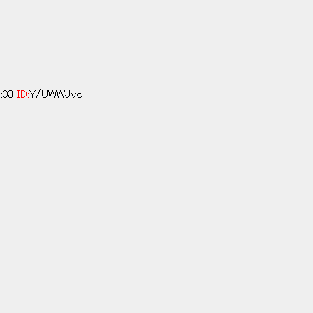
5:03
ID:
Y/UWWJvc