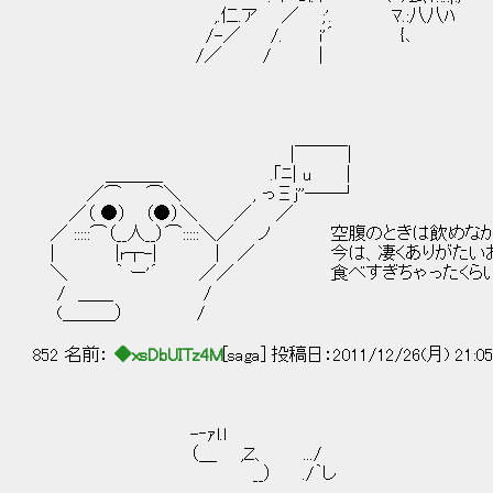
,.仁.ア ／ ;'. ﾏ.:八八ﾊ
/-／ /. i'´ {､
/／ / |
|￣￣￣|
＿＿＿_ .｢ﾆ| u |
／⌒ ⌒＼ , っΞｊ''──┘
／（ ●） （●）＼ ／ ／
／ :::::⌒（__人__）⌒:::::＼／ ノ 空腹のときは飲め
| |r┬-| | ／ 今は、凄くありがたい
＼ ｀ ー'´ ／／ 食べすぎちゃったくらい
/ ＿＿ /
(＿＿＿） /
852 名前：
◆xsDbUITz4M
[saga] 投稿日：2011/12/26(月) 21:0
-‐ｧl.l
（＿ ,Ｚ、 .../
__） ./｀し