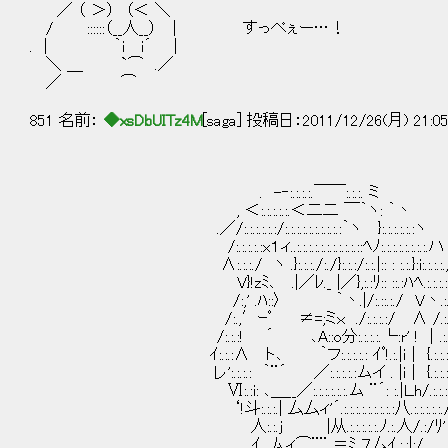
／ （ ＞） （＜ ＼
/ ::::::（__人__） | すっぺぇー…！
. | ｀i i´ |
＼ ＿ `⌒ .／
／ ⌒
851 名前：
◆xsDbUITz4M
[saga] 投稿日：2011/12/26(月) 21:0
. -‐:.:.:.:.￣￣:.:.:. ミ
, ＜:.:.:.:.:.＜二二 ￣｀ヽ: ｀丶
.／/:.:.:.:.:.:/:.:.:.:.:.:.:.:.:.:｀ヽ }:.:.:.:.:.:ヽ
/:.:.:.:.:x１ィ..:.:.:.:.:.:.:.:.:.:.::ﾍﾉ:.:.:.:.:.:.:.:.ハ
∧:.:.:./ ヽ .}:.:.:./:./}:.:.:/:.:.|:: : :.:.}:i:.:.:.:.
V}!zﾐ､ .|／ﾚ._ |／},:.:ﾘ:: ::.:ﾊﾍ.:.:.:.:
/:,' .ﾊ::〉 ｀丶.|/:.::.:./ V丶.
/:.,′ｰﾟ ≠=;ミｘ ./:.:.:.:/ ∧ /.
/:.:.:! ´ ､A::o分:.:.:.:.└:r' ! ｜
ｲ:.:.:∧ ト､ ｀フ:.:.:.:.: ｲﾟ!.:.|ｉ | {.:.:.:.
レ':.:.:.: ｀¨´ ／:.:.:.:.:ムイ . |ｉ | {.:.:.:.
Ⅵ:.:i: ､＿__／:.:.:.:.:.:.ム ¨´: :.|Ｌh/.:.:.:..
‘!斗:.:.:.| 厶厶ィ'´.:.:.:.:.:.:.:.:.:八.:.:.:.:.:.
人:.:.j |从.:.:.:.:.:.ﾉ.:.人/.:/ﾘ'
. ｲ ﾑ.ィ⌒¨¨ ＝ﾐ ７厶ｲ.:.:|:/