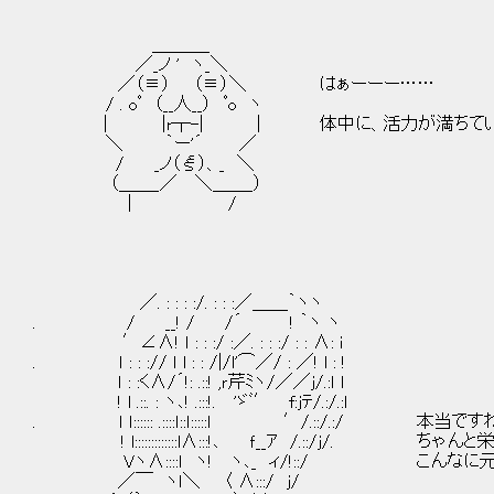
＿＿＿_
／_ノ ' ヽ_＼
／（≡） （≡）＼ はぁーーー……
/ . oﾟ （__人__） ﾟo ヽ
| |r┬-| | 体中に、活力が満ちていく
＼ ｀ー'´ ／
/ _ノ（ξ）、_ ＼
（＿＿_／ ＼＿＿_）
| /
／. : : : :/. : : :／＿＿｀ヽヽ
. / __! / /´ ! ｀ヽ ヽ
′∠∧! ｌ : : :/ :／. : : :/ : : ∧: i
. ｌ : : :// ｌ l : : /|/l'⌒／/ : ／! l : !
ｌ : :く∧/´!: .::! ,ｒ芹ﾐヽ/／／j/.:ｌ l
! l .::. : ヽ､! .:::!. 'ゞﾞ′ f:jﾃ/.:/.:l
. ｌ ｌ:::::: .::::ｌ::ｌ:::::l ′/.::/.:/ 本当で
! l:::::::::::::l∧:::!､ ｆ__ｱ /.::/j/. ち
Vヽ∧::::ｌ ヽ! ヽ､_ ィ/!::/ こんなに元
／￣ ヽｌ＼ 〈 ∧:::/ j/