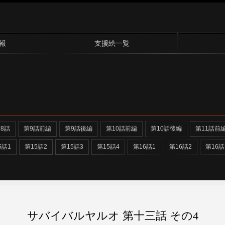
報
支援絵一覧
8話
第9話前編
第9話後編
第10話前編
第10話後編
第11話前
5話1
第15話2
第15話3
第15話4
第16話1
第16話2
第16話
サバイバルヤルオ 第十三話 その4