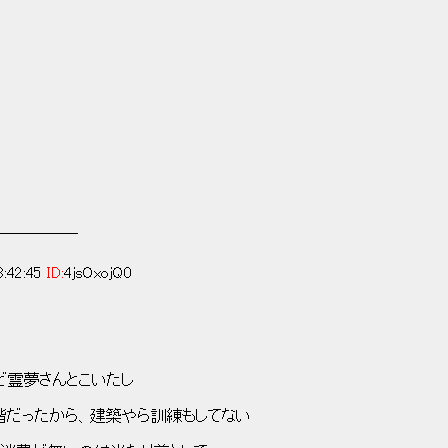
─────
:42:45
ID:
4jsOxojQ0
んとこいたし
から、建築やら訓練もしてない