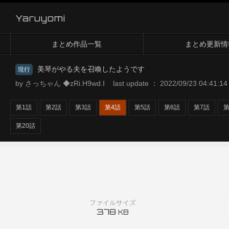
Yaruyomi
まとめ作品一覧
まとめ更新情
美琴がやる夫を召喚したようです
現行
by さっちゃん ◆zRi.H9wd.I last update ： 2022/09/23 04:41:14
第1話
第2話
第3話
第4話
第5話
第6話
第7話
第
第20話
ファイルサイズ
378
KB