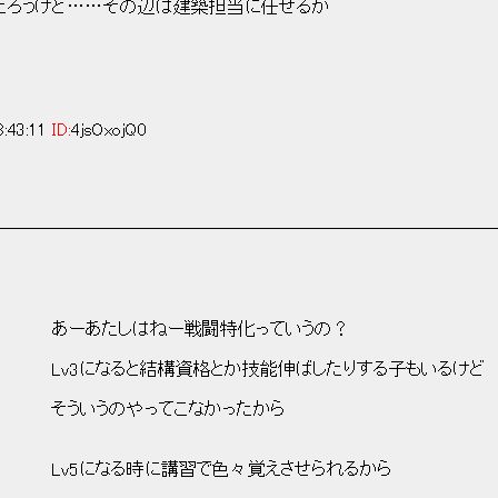
うけど……その辺は建築担当に任せるか
:43:11
ID:
4jsOxojQ0
────────────────────────────
: |' あーあたしはねー戦闘特化っていうの？
3になると結構資格とか技能伸ばしたりする子もいるけど
そういうのやってこなかったから
 : :i .',:| Lv5になる時に講習で色々覚えさせられるから