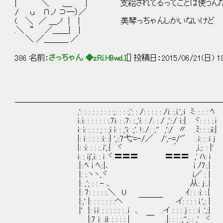
| ＼ ,＿ | 支給されてるってことは使うんだろ
/ ｕ ∩ノ ⊃―）／
( ＼ ／ ＿ノ | | 美琴っちゃんしかいないけど
.＼ “ ／＿＿| |
＼ ／＿＿＿ ／
386 名前：
さっちゃん ◆zRi.H9wd.I
[] 投稿日：2015/06/21(日) 18
──────────────────────────
,': : : : : : : : :,: : : :,': : /: : : : : /i: :.i.',:i ﾐ: : : : ﾍ
i:.i: : : : : : :.7i: : .7: :.,'i: : /: : / ,'::/ i::| ヾ: : : :.i
i: i: : : : ; : ;i i: : ,'i: :,'. !:./: :,'' ,':/ 〃 .ﾐ: : :.ii:|
|: i: : : : :i: :| ',::7弋'=-/／ /',-=/'" .i: : :i j
|: :i: : : :..i',:| ヾ ´ ,i.;: 
i: : ij',i: : i ヾ.〓〓〓 〓〓〓 ,' ﾊ: i
.|:.ﾍ i ﾍ:.|､ i ﾉ7:.| Lv
|: :.ヽヽ,ヾ i／ : |
|: ,'; : : - ､ 从: j:..| 
|: 7: : : : :.＼ U ｲ: : :i: :.|
|:,' |: : : : : : :ヘ ￣￣￣ イ: : : : i.',: |
|' |: i.i: : : : : : : .i ､ .イ : : : j :
|:7 i: :il: : : : : | ￣ .|: : : :,'',: : ,' ヾ