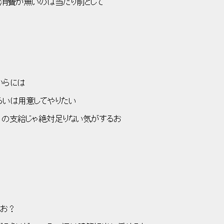
無いのは当たり前として
らには
いは用意してやりたい
支給じゃ絶対足りない気がするお
お？