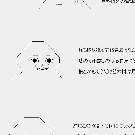
／ ｀⌒ ´ イ｀ヽ、 食料以外の資源消費が
, ' ｀￣ ＼
＿＿__
／ ＼
. ／ ＼ 兵も取り敢えず15名雇ったか
. ／ ― ー ＼
| （●） （●） | せめて雨露しのげる長屋ぐら
. ＼ （__人__） ／
. ノ ｀ ⌒´ ＼ 柵とかもそうだけど木材は月の
／´ ヽ
＿＿＿_
／ ＼
／ ＼ 逆にこの水晶って何に使うんだ
／ ＼