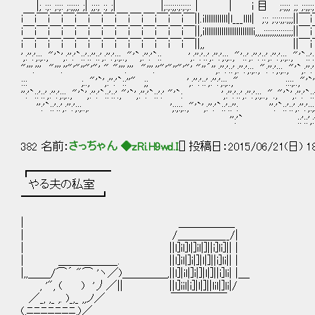
|; :;: ;:;: ;:;;;; ;| ;;:; :; ;| |;:;:;;:;:;:;:│ │ i 目 ;:;;; ;; ;:;;:;:;; 
i￣i￣i￣i￣i￣i￣i￣i￣i￣i￣i￣i￣i￣||.illlllllllll|l___llll| ;:; ;:;:;
i￣i￣i￣i￣i￣i￣i￣i￣i￣i￣i￣i￣i￣||,illllllllllllllllllllllli,,,,;;;;;;;
i￣i￣i￣i￣i￣i￣i￣i￣i￣i￣i￣i￣i￣||,, ||￣i￣i￣
',:'':';:;..,"'`',:'':'`::'::''::',:'':';:;..,"'`,:'':'`:: ',:'':'::',:'':';:;..,"'::',:'':'::',:'':';:;..,"'`::':
"'''.''' "'''.''"'"''"'"' " "'''.''' "'''.''"'"''"'"' "''´'',:'':'::',:'':';:;..,":'':';:;..,"'`,:'':'`
::: ;..,"'`',:'':'`::''" ;; ',:'':'::',:'':';:;..," :::;..,"'`',:
'':'`::'::',:'':';:;..,"'`',:'':'`::'::'.,"'`',:'':'`::':' "'`: ',:'':'::',:'':';:;..,".,"'`',:'':'`::'::'
'':'`::'::',:'':';:;..,. ';:;:;..,"'`',:'':'`::'::'': '':'`::'::',:'':';:;..,"'`
'':'` ::'::',:'':';:;:;
382 名前：
さっちゃん ◆zRi.H9wd.I
[] 投稿日：2015/06/21(日) 18
┏━━━━━━━
やる夫の私室
━━━━━━━┛
| ＿＿＿＿＿
| /＿＿＿＿__/|
| ||l]il]l|]il|]||i]li]|| |
| ＿＿＿＿＿_. ||l]il|]i|]|l|]||i]li|| |
|,,＿＿/⌒´ "⌒ 'ヽ／)＿＿＿＿,||l]|il|]i|]|l|]||i]li| |＿
, '", ( ) '丿／|| ||l]iil|i]|l|]||lil|]li|/
／_, ,_ ,. )_,_ ,,ノ／ ￣￣￣￣￣
(,ﾆﾆﾆﾆﾆﾆﾆ,)／