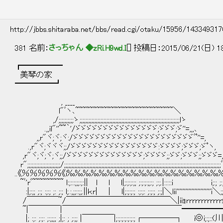
http://jbbs.shitaraba.net/bbs/read.cgi/otaku/15956/14334931
381 名前：
さっちゃん ◆zRi.H9wd.I
[] 投稿日：2015/06/21(日) 18
┏━━━━━
美琴の家
━━━━━┛
, ____
l"ﾞヽ､~~~~~~~~~~~~~~~~~~~~~~~~~~~~＼
,/;;;;;;;;;;ゝ;;;;;;;;;;;;;;;;;;;;;;;;;;;;;;;;;;;;;;;;;;;;;;;;;;;;;;;;;;;;;;;;;;;lゝ
.,,il"''~~｀'/ゞゞゞゞゞゞゞゞゞゞゞゞゞゞゞ;ゞゞゞ;ゞ''=,,,､
,,r"ヾ;ヾ;ヾ:/ゞゞゞゞゞゞゞゞゞゞゞゞゞゞゞゞゞゞゞゞゞゞﾞﾟ''=,
.,r"ヾ;ヾヾヾ;;/ゞゞゞゞゞゞゞゞゞゞゞゞゞゞゞゞ:ゞゞゞゞ;ゞゞゞ;ゞﾟヽ,
,r"ヾ;ヾ;ヾ;ヾ;;/ゞゞゞゞゞゞゞゞゞゞゞゞゞゞ;ゞゞゞゞ;;ゞゞ;ゞゞゞ;;ゞゞゞ=
r";;;;;;;;;;;;;;;;;;;;;;/;;;;;;;;;;;;;;;;;;;;;;;;;;;;;;;;;;;;;;;;;;;;;;;;;;;;;;;;;;;;;;;;;;;;;;;;;;;;;;;;;;;;;;;;;;;;;;;;;;;;;;;
..《％％％％％《i‰‰‰‰‰‰‰‰‰‰‰‰‰‰‰‰‰‰‰‰
~ﾞ'rﾞ~~~~~~~~~ l:;:::;;;:;:|| l l l|;:;:;:;; ;:;:;:;;:; ;:;.|:::::i i;:; ;:;:
:|;:;; ;:; :;:; ;: ;:; l;.:,;;::;;.||ｋr| │ l|;:;:;:; :;:;: ;:;:; ;:;|＼lii'''''''''''''''''''''''i＼;;
/￣￣￣￣~/￣￣￣￣￣￣￣￣￣￣￣￣￣＼|iiｮrrrrrrrrrrrr
~|￣￣￣￣|￣￣￣￣￣￣￣￣￣￣￣￣￣￣￣━━━━━
|; :;: ;:;: ;:;;;; ;|;: ; ;:;; |￣￣￣￣|;:;:;:;:;:;:;┌――――┐ i◎i;:;::(川（: