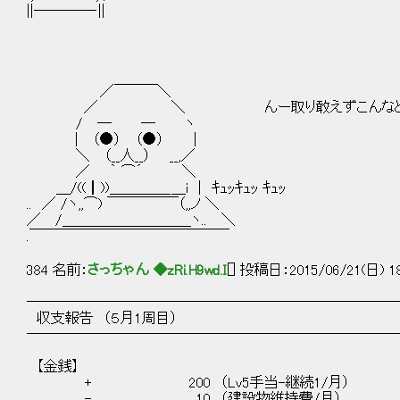
||――――‐||
／￣￣￣＼
／ ＼ んー取り敢えずこんなとこ
/ ─ ─ ヽ
| （●） （●） |
＼ （__人__） __,／
／ ｀ ⌒´ ＼
＿/((┃))＿＿＿＿_＿i | ｷｭｯｷｭｯ ｷｭｯ
.. ／ /ヽ,,⌒) ￣￣￣￣￣（,,ノ ＼
／ /＿＿＿＿＿＿＿＿＿ヽ.. ＼
.￣￣￣￣￣￣￣￣￣￣￣￣￣￣
384 名前：
さっちゃん ◆zRi.H9wd.I
[] 投稿日：2015/06/21(日) 18
──────────────────────────
収支報告 （５月1周目）
──────────────────────────
【金銭】
+ 200 （Lv5手当-継続1/月）
- 10 （建設物維持費/月）