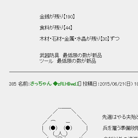
金銭が残り【190】
食料が残り【44】
木材・石材・金属・水晶が残り【30】ずつ
武器防具 最低限の数が新品
ツール 最低限の数が新品
──────────────────────────
385 名前：
さっちゃん ◆zRi.H9wd.I
[] 投稿日：2015/06/21(日) 18
__＿＿
／ ＼
／ ＼ 先週はやる夫殆ど霊夢さ
／ ⌒ ー ＼
| （●） （●） | 兵を雇う準備段階だった
＼ （__人__） ／