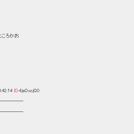
ろかお
:42:14
ID:
4jsOxojQ0
─────
─────