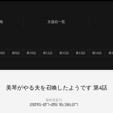
報
支援絵一覧
8話
第9話
第10話
第11話
第12話
第13話
第14話
第
美琴がやる夫を召喚したようです 第4話
最終更新日
2015-07-05 16:36:27