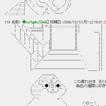
___,ｒ| ＼ ､＼＿ ｀ヽ ／ ﾉ ,'.!
／:/::::| ＼ ::::: ＼＿｀＼ ＼'、 .／ //
／::::::/::::::| ＼ ´ ∧.＼､_＞'´ ノ'´
／:::::::::::/::::::::| ＼ /"''- `ｰ一''´
119 名前：
◆m/hg4c/GkA
[] 投稿日：2009/10/12(月) 22:16:01
I
| ＼ l＼ ､＿|＿＿|| ┴,:||:::::::::::::::::::::::::::::::::|| |: .|
l .|＼ l＼.======| || || |: ..＿_. |
＼l .| .|＼ l＼ | || || | |
＼ | .| |＼l＼ .! _|| || | |
＼. ! ! |＼l＼ _,‐' ||| || | |
＼ ! | i .! ||| || | |
＼__|‐´|.. | ／￣￣￣￣￣￣￣丶 ...| |
, ´| !＼|／.￣￣￣￣￣￣￣￣ 丶 .| |
| ＼ |.／──────────丶 . | |
| ／ .丶 . .| |
|／─────────────丶＿＿_...| |
＿＿＿_
／::::::::: u＼
／ﾉ└ ＼,三_ノ＼ この腐れ台本 まと
／:::::⌒（ ●）三（●）＼ 麻呂の眉間に叩き
|::::::::::::::::⌒（__人__）⌒ |
＼::::::::: ｀ ⌒´ ,／
／ ゝ ィ'ヽ
／ ＼ ハロー！