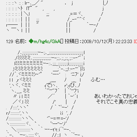
: :: ::ヽ :: : lｒ‐､_,／ " ． j |_ﾉ
: :: :: ::ヽﾄ lT~ " , , j
: :: :: :: : | ＼l ;;; ,=＝ヾ、 /
: :: :: :: : | | | ;;; /_,-‐"^ヾ /
ｒ―― | | | ″ | | ｀ー-/
ヽ ￣ヽ l | | | | /
129 名前：
◆m/hg4c/GkA
[] 投稿日：2009/10/12(月) 22:23:33
I
/､;:;:;:;:;:;:;:;:;ｰ-:;､_;:;:;:;:;:;:;:;:;:;:;:;:;:;:;:;:;:;:;:l
./ﾐﾐﾐミミ､;:;:;:;:;:;:;:;:;:;:ｰ-;:;､;:_;:;_:;::-‐'"´i
lﾐﾐミミミミミミミｰ-::､;;;;_;:;:;:;:;:;i;:;:;:;:;:;:;:;:i
,!ミﾐミミミミミミﾐ ＿;`-､;;;!:-‐'''´|ﾐi
//｀,ヾミミミﾐｼ‐'″ 'ー‐' : 'ﾆﾌ' i;/
l l ,rヾミミﾐ _,,,,, ﾉ _,,_ l ふむ…
',ヽヾ､ヾミミ ｨで)ヽ､ r';ｨび､.ﾉ
ヽ､__,, ミミ ｀ﾞﾞ'''"ﾌ｀ | ｀ﾞ'''ﾌ'i
〃 i l ミﾐ ／´ | ｀ｰ'´l あいわかったでおじ
／ヾ.l ﾐﾐ /' | / それでこそ真の忠義
. /:::::',ヽヽ` / ｀ `ﾞｰ-' /
r/::::::::::',ヽヽ i:i ', /
/::::::::::::::ヽヽ＼ '"ｰ=＝=-'/
ヽ:::::::::::::::::ヾ､ ` ､ ﾞ'一''ｰ'ﾉ′
､ ＼:::::::::::::::ヽ ｀ ｰ‐-t't::i´ﾞｰ-､
.｀-､ ｀ｰ-:､::::::ヾ'､ //:::l ヽ ｀ﾞｰ- ､