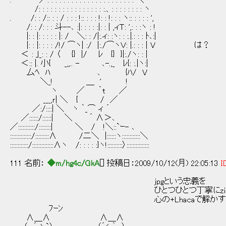
. ／: : : : : : : : : : : : : : : : : : : : : : ＼
/: : : : : : : : : : : : : : : : :.、: : : : : : : : ヽ
. /: : /:: : : / : : : !:: : : : !: : !: : : ヽ:: : : : : ',
/: : /: : : 斗--､ :|: : : : :|: : | ,ィＴ: ',: : :ヽ : !
|: : |: : : : : |: / ＼: : /|:.ィ: :ヽ: : :.|.: : : ﾄ､:|
|: : |: : : : /!/ ⌒ヽ| :/ |:./⌒ヽＶ: |.: : : | V は？
＜ : ｣_: : / 〈 {} |/ ﾚ {} }|:./ヽ: : |
＜:: |. 小{ _,,.. - ､-.,_ ﾚ{: :.|ヽ:|
厶ﾍ ﾊ ､ {ﾊ/ V
＼_! ＿ ' !
ヽ ／ ｀t ／
___,ｒ| ＼ { / ／
／:/::::| ＼ ヽ ｀_⌒ ィ ´
／::::::/::::::| ＼ ´ ∧＞､
／:::::::::::/::::::::| ＼ / !＼::`ｰ- ､
::::::::::::::/:::::::::∧ /二＼ |::::::ヽ::::::::::::＼
::::::::::::/::::::::::::::∧ヽ /: : : : :}ヽ!::::::::::〉:::::::::::::::
111 名前：
◆m/hg4c/GkA
[] 投稿日：2009/10/12(月) 22:05:13
I
jpgという忠義を
ひとつひとつ丁寧にzipに
心の+Lhacaで解かすのでお
ﾌｰﾝ
∧＿∧ ∧＿∧