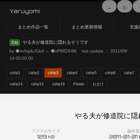
Yaruyomi
まとめ作品一覧
まとめ更新情報
支援
やる夫が修道院に隠れるそうです
完結
by ◆m/hg4c/GkA → ◆xP9IfZK4l6 last update ： 2011/09/
14 00:00:00
cahp1
cahp2
cahp3
cahp4
cahp5
cahp6
cahp7
cahp14
cahp15
cahp16
Finale
おまけ
やる夫が修道院に隠れる
ファイルサイズ
最終更
129
2011-01-01
KB