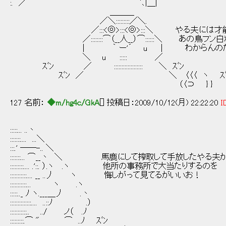
:. ／￣￣￣￣￣￣￣￣￣￣￣￣￣￣ﾞ､|＿|￣￣￣￣￣￣￣
＿＿＿
／＼:::::::::／＼.
／:::<◎>:::<◎>:::＼ やる夫には才能
／::::::::⌒（__人__）⌒::::::＼ あの鳥フン
| ｀ ー'´ u | わからんのだ
＼ u ::::: ／
ｽﾞﾝ ／ ::::::::::::::::::: ＼ ｽﾞﾝ
ｽﾞﾝ ／ ＼ 〈〈〈 ヽ ｽﾞ
（〈⊃ } }
127 名前：
◆m/hg4c/GkA
[] 投稿日：2009/10/12(月) 22:22:20
I
:::::... ..丶
:::::::.... ...＼
:::.' ──-.. ＼
:::::::... ⌒__丶 ＼ 馬鹿にして搾取して手放したやる夫
:::::::::.... .'::. ）.ヽ .ヽ 他所の事務所で大当たりするのを
:::::::::::.... __ ..丿 ヽ 悔しがって見てるがいいお！
:::::::::::... ヽ .ヽ
:::::.._ ﾉ ヽ.___＿丿 .丶
::::::::::::::.... ..::ﾉ .）
:::::::::::.. ../ ノ（ .ﾉ
:::::::::.⌒ " ⌒ ..ﾉ ｽﾞﾝ