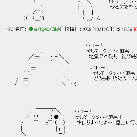
/ ｨ r ＼ そして グッバイ
| `|| |ヽ ヽ やる夫を怒らせた
/⌒ヾ| | |, |
（（ ヾ___,ｿl │（､__,ﾉ 彡
120 名前：
◆m/hg4c/GkA
[] 投稿日：2009/10/12(月) 22:16:38
I
＿＿＿_ ハロー！
／::: ＼ そして グッバイ麻呂！
／:::::::::: ﾉ└ ＼ 地獄でやる夫に詫び続
／:::::::::: ⌒ ＼
|::::::::::::::: | ハロー！
／⌒::::::::: ⌒ヽ／ そして グッバイ麻呂
/:::::::::::: ＼ どうもありがとう つま
/:::::::::::::: ＼ ヽミ
＿＿＿＿
／ ノ ＼ ハロー！
／ ﾉ└ （ ●） ） そして グッバイ麻呂！
/ ⌒ :::⌒ （＿_） キレちまったよ… 屋上に行
| |┬､|
＼ `ーﾉ