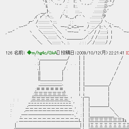
ヽli. :ヽ.｀ﾞ'''"ﾌ`.: l::. ヽ｀ﾞﾞ"´.:' .::::::彡ゝ/
｀li. ｀ﾞ " .:: l:::. ｀ ﾞ "´ ..::::::::彡ｰ'′
＿,.ﾄ:.. .:' : :::::.､ .::::::::::彡′
,ｨ'´r'"::ﾍ:::.. /｀'=､__,.ｨ'' ' ヽ ..:::::::::::;ヲ
,r‐' ./:::::::::::::ヽ::::. : : ､.:::::::::::;ﾉ ヽ､_
, -‐''" ヽ::::::::::::::::＼ ー-:こ=ﾆ=一 ﾉ .::::／l:::ヽ, ﾍ｀ｰ-､
, -‐" ヽ ＼::::::::::::::､＼ ｀ー‐--´ " ::／/ /::::::::i l ｀ｰ-
＼ ＼::::::::::＼ヽ､＿＿＿_,.／: :/ /:::::::::::l 
＼. ＼::::::::::ヽ、::. .: : : ／./::::::::::::ﾉ /
126 名前：
◆m/hg4c/GkA
[] 投稿日：2009/10/12(月) 22:21:41
I
｀ ､＿＿＿＿＿＿/ | | /
. :;| / . . | | /
､| _/ . | | /
|| | | | /
||_______________| | | /
,,;;;;;;;;;;;;;;;;;;;;;;;;;､ | |＿＿＿＿＿_/
;≡≡≡≡≡≡_ | | |
,;三三三三三三三､ i i: |
: : ;三三三三三三三三;_ﾞ. ｀|￣| |
: : ,ﾆﾆﾆﾆﾆﾆﾆﾆﾆﾆﾆﾆﾆﾆﾆ､ﾞ : | |＿＿＿＿|
:: ,ニニニニニニニニニニニ､ﾞ . | | ＼
: ,─‐─────────‐‐､ﾞ : | |＿＿＿＿＿_＼
, 二二二二二二二二二二二二二L | |三三三三三三三ﾖｭ
| | | |ΞΞΞΞΞΞΞΞ三