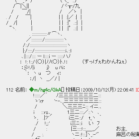
（ ´_ゝ`） （´<_｀ ..）
/⌒|＼|| /ヾ┰/九
/ ￣/| / ／ゝ |
. / / ￣| | | :|／ :| |
/ /| | | | :|°.::| |
~ヽ. | | | :|°.::| |
. ::::::::::::::::〃⌒ヽ､
／::::::::::::/::::::::::::::::::::ヽ
/::/::::::::::::::::::::::::::::::::::::::::ヽ
|:/:::::/:::::::::::::::::::::::::::::::::i､::l
､:|::::/:::: ー l:::::i ー ::::::ハﾉ
： !: !::/（○）|ﾉﾉ(○）ﾄ､!： （すっげぇわかんねぇ）
：彡!ﾉ|i ｊ〉 u ﾊi：
｀： ヽ u つ ｨ：
：/| ヽ __／/ |
112 名前：
◆m/hg4c/GkA
[] 投稿日：2009/10/12(月) 22:06:41
I
!::::::／´ ﾉ三三三三三三三二:::
ゝ'rｧ '‐-､_三三三三三三三:::
/ ＼三三三ﾆ::: イニ.､
i :::rｪ､_ 1三二::::／::ヽ ､
ゝ, .|ﾂ'´ i三ニ::/ t_ヽ ｀
./ !;;:' i三ﾆ::i い ﾌ
/ : |三:::::!:::＿_,,／ お主、
/ __ :. ヽニ::!:::]ヽ_:-'" 麻呂の秘蔵