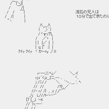
/⌒|＼||
/ ￣/|
. / / ￣| 流石の兄人は
/ /| | １０分で出てきたの
~ヽ. |
∧＿∧
（ ´_>｀）
/ヾ┰/九
/ ／ゝ |
| | :|／ :| |
| ц:|°::| |
ｸｲｯ ｸｲｯ ヾ か-=ｙ 丿))
ｒ‐―;ニﾍｊ／ ＼,.イ
ｒｊィ´くｊｨ__Zﾆ;:‐- ､ ヾ､
ｊ /ﾆ/./ ＼ ｀''-,､__, ', ﾍ
// // /7ﾄ, ／
//- ｒ/ /} ,. ,ｨ /,/''￣
_/ｊ L///ｆ-'-'‐''"
[7 [__」. '-K
//｀7ｒ;ー‐'
// /./