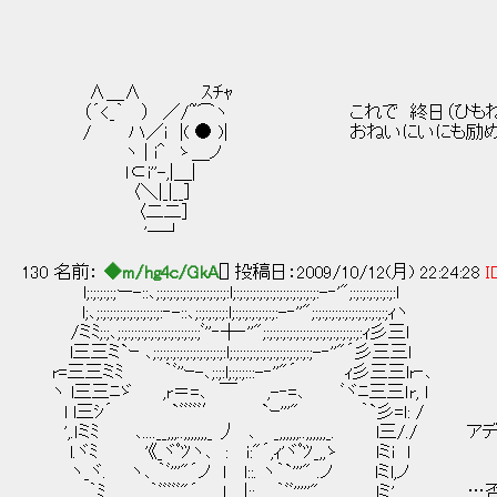
∧＿∧ ｽﾁｬ
（´<_｀ ） ／/~⌒ヽ これで 終日（ひもねす
/ ハ／i |( ● )| おねいにいにも励める
ヽ | i＾ ゝ＿ノ
ｌ⊂i''-,|＿|
〈＼|_|__］
〈二二］
'─┘
130 名前：
◆m/hg4c/GkA
[] 投稿日：2009/10/12(月) 22:24:28
I
l;:;:;:;:;ー-::､;:;:;:;:;:;:;:;:;:;:;:l;:;:;:;:;:;:;:;:;:;:;:;:;:-‐'";:;:;:;:;:;:;:l
l;､;:;:;:;:;:;:;:;:;:;:‐-::､;:;:;:;:;:l;:;:;:;:;:;:;:-‐''";:;:;:;:;:;:;:;:;:;:;:;ｨヽ
/ミﾐ;:;､;:;:;:;:;:;:;:;:;:;:;:;:;ﾞ''‐┼‐''";:;:;:;:;:;:;:;:;:;:;:;:;:;:;:ｨ彡三l
l三三ミ`ｰ ､;:;:;:;:;:;:;:;:;:;:;:l;:;:;:;:;:;:;:;:;:;:;:;:;-‐''"´彡三三l
r=三三ミﾐ ｀ﾞ''ｰ-､;:;:l;:;:;:::-‐''"´ ｨ彡三三lr‐､
ヽ l三三ﾆゞ ,r＝=､ ￣ ,-‐=､ ﾞヾﾆ三三ｌr, l
l l三ｼ´ `ﾞﾞﾞﾞﾞ′ `ｰ'''" ｀`彡=l: /
',.ｌミﾐ ､....__,,,..,,,,,,,_ 丿 ､ _,,,,,,..,,,,,,_. l三/.
l.ヾﾐ '《_ヾﾟﾂヽ､ : i:"´,ｨ'ヾﾟﾂ_,,ゝ lミi l
ヽ_ヾ. ヽ､ ｀ﾞ'''"´ノ l l::. ヽ｀`'''" .ノ lミl,ノ
｀ﾐ, ｀ﾞﾞﾞﾞﾞ"´ , .l |::. ｀ﾞﾞ'''''" .lミ' …