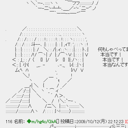
ヽ ＼｀ｰ-､::::::ヽ ヽ ￣フフ::::::::::::::ﾉ ./
｀ー-二'‐┴┴､＿_／‐'‐´二ｰ'".ノ
￣｀ー─--─‐''"￣
. ／: : : : : : : : : : : : : : : : : : : : : : ＼
/: : : : : : : : : : : : : : : : :.、: : : : : : : : ヽ
. /: : /:: : : / : : : !:: : : : !: : !: : : ヽ:: : : : : ',
/: : /: : : 斗--､ :|: : : : :|: : | ,ィＴ: ',: : :ヽ : !
|: : |: : : : : |: / ＼: : /|:.ィ: :ヽ: : :.|.: : : ﾄ､:| 何もし
|: : |: : : : /!/ ⌒ヽ| :/ |:./⌒ヽＶ: |.: : : | V 本当です！
＜ : ｣_: : / 〈 {} |/ ﾚ {} }|:./ヽ: : | 本当です！
＜:: |. 小{ _,,.. - ､-.,_ ﾚ{: :.|ヽ:| 本当なん
厶ﾍ ﾊ ､ {ﾊ/ V
＼_! ＿ ' !
ヽ ／ ｀t ／
___,ｒ| ＼ { / ／
／:/::::| ＼ ヽ ｀_⌒ ィ ´
／::::::/::::::| ＼ ´ ∧＞､
／:::::::::::/::::::::| ＼ / !＼::`ｰ- ､
::::::::::::::/:::::::::∧ /二＼ |::::::ヽ::::::::::::＼
::::::::::::/::::::::::::::∧ヽ /: : : : :}ヽ!::::::::::〉:::::::::::::::
116 名前：
◆m/hg4c/GkA
[] 投稿日：2009/10/12(月) 22:12:23
I
/㍉;:;:;:;:;:;:;:;:;:;:;:i;:;:;:;:;:;:;:;:;:;:;:;:;:;:;:;:;:;:;:;ｨ彡三三i