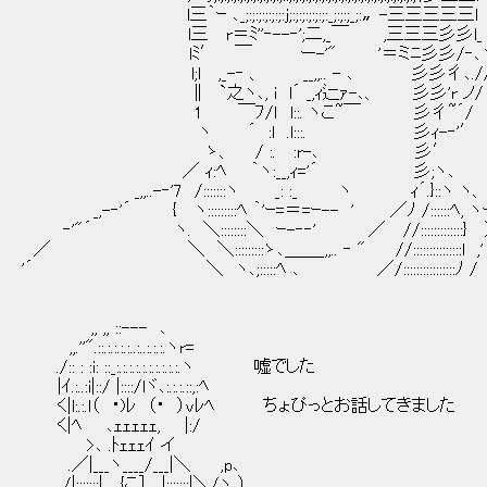
l三｀ｰ ､_;:;:;:;:;:;:j;:;:;:;:;:;:_;:;:;_;:〟-三三三三三l
l三 r＝ﾐ''‐--‐';二,_￣ ,三三三彡彡
lﾐ′ ￣ ー-'" '＝ミﾆ彡彡/‐､
l;l ,_-‐ 、 __,,.. - ､ 彡彡彳､./
∥ `之ヽ､, i l´ _,ｨ辷ｧ-､、 彡彡'r 
1 ￣ﾌ/ｌ l::. ヽこ~￣ 彡彳~´/ 
ヽ ´ :l .l:::. 彡ｨ-‐'′ 遣
ゝ、 / :. :r-､ 彡′
／ ｨ:ﾍ ｀ヽ:__,ｨ='´ 彡;ヽ､
_,,..-‐'7 /:::::::ヽ _: :_ ヽ ｨ´.}::ヽ ヽ、
_,-‐'´ { ヽ:::::::::ﾍ ｀'ｰ=＝=ｰ-- ' ／ﾉ /::::::ﾍ, ヽ
‐'"´ ヽ. ＼::::::::＼ ｰ-‐‐' ／ //:::::::::::::} ） 
／ ＼ ＼:::::::::ゝ､＿＿_,,.. ‐ " //:::::::::::::::l
'´ ＼ ヽ､;:::::ﾍ ､ ／/:::::::::::::
,, ,, ::--- ､
,,.''".::.:.:.:.:..:..:.:.:.ヽr=
./:: : :i: ::_:.:.:.:.:.:.:.:.:.:.ヽ 嘘でした
|ｲ.:..:i|::/ |::::/lヾ､:.:.:.::,:ﾍ
く|l:.:.l（ ・)ﾚ （・ ）vﾚﾍ ちょぴっとお話してきました
く|ﾍ ､ｪｪｪｪｪ, |:/
>､ .ﾄｪｪｪｲ イ
.／|___ヽ____/___|＼ ,p､
/|:::::::| {こ] |:::::::|＼/ヽ_）