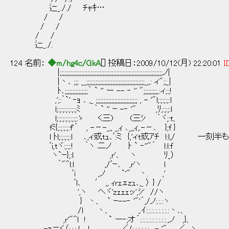
辷_././ ﾁｬｷ…
/ /
/ /
/ /
辷_./.
124 名前：
◆m/hg4c/GkA
[] 投稿日：2009/10/12(月) 22:20:01
I
|;;;;;;;;;;;;;;;;;;;;;;;;;;;;;;;;;;;;;;;;;;;;;;;;;;;;;;;;;;;;;;;;;;;ノ|
|丶､ ;;; __;;;;;;;;;;;;;;;;;;;;;;;;;;;;;;;;;;;;;;_,,: ィ";;_|
ﾄ､;;;;;;;;;;;;;;;｀ ` '' ー -- ‐ '' ";;;;;;;;;,:ィ;:;!
,';:｀`' ‐ｮ ､ ,_ ;;;;;;;;;;;;;;;;;;;;;;;;;;; , - '"l;:;:;:;:l
l;:;:;:;:;:;:;ﾐ ｀ ` '' ｰ -‐ '" ,ﾘ;:;:;:l
l;:;:;:;:;:;:;:ゝ く三) (三ｼ ｀ヾ;:t、
fﾐ{;:;:;:;:f'´ , -－-_,, _,ｨ ､_,,ｨ,.-－､ };f }
l ﾄl;:;:;:;:l ､,ィ或tｭ､ﾞ:ミ {,'ィt或ｱﾁ l:l,/
ﾞi,tヾ:;:;:! ｀ヽ 二ノ ﾄ ` ‐''"´ l:l:f
ヽ`ｰ};:l ,r'､ ヽ ﾘ_）
｀"^l:l ,/ﾞｰ､ ,r'ヽ l
ﾞi ,ノ `'" 丶. ,'
ﾞl､ ′ ,, ｨrｪェzｭ､,_ 〉 } /
',ヽ ヘヾ'zｪｪｪッ',ｼ' //ヽ
} 丶、 ` ｰ--‐ '"'´,/ノ:.:.:ヽ
/l 丶、 ,.ｲ:.:.:.:.:.:.:.:丶､、
,r'"^l ! ` ー‐;オ´:.:.:.:.:.:.:.:.:.,ノ ,}、