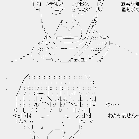
ﾞl ヾ;l :'ｨﾃﾍ9ﾝﾐ ,: ',ｼﾋ9ﾝ､ l;// 麻呂が
`ｰll! ｀''==ヲ' l:.:^''==彡'" ,!ﾘﾉ 最も
ll ` '' " l:.:.:` '' " ,i;;l´
li, ,r .: :.ヽ､ ,:,り
t、 / ﾞｰ､ ,r 'ﾞヽ /,K′
ゝ、 ,:' :~: } // /ヽ、
/{lヽ ,ィ＝=ﾆﾆ=＝,ﾉ,ノ7 /:.:.:.:ヾﾆヽ
, ィ/:.:い ヽ ｀` ー一 ''"／,/,/:.:.:.:.:.:.:.:ｿ }- ､、
/ /:.:.:.:ヽヽ `' ー‐ -- '"／／:.:.:.:.:.:.:／ / ｀ 丶､
,, - { ヾ:.:.:.:.ヽ丶 ／／:.:.:.:.:, -'" ,／ ｀ 丶
,, - ''" 丶､ ｀` ーゝ､ヽ.,＿,,ｨ"ェくユ- ''" , ｨ"
. ／: : : : : : : : : : : : : : : : : : : : : : ＼：
/: : : : : : : : : : : : : : : : :.、: : : : : : : : ヽ：
. /: : /:: : : / : : : !:: : : : !: : !: : : ヽ:: : : : : ',：
/: : /: : : 斗--､ :|: : : : :|: : | ,ィＴ: ',: : :ヽ : !
|: : |: : : : : |: / ＼: : /|:.ィ: :ヽ: : :.|.: : : ﾄ､:|
|: : |: : : : /!/ ⌒ヽ| :/ |:./⌒ヽＶ: |.: : : | V わっ…
＜ : ｣_: : / 〈 ﾟ |/ ﾚ ﾟ ..}|:./ヽ: : |
＜:: |. 小{ _,,.. - ､-.,_ ﾚ{: :.|ヽ:| わかりません
：厶ﾍ ﾊ ､ {ﾊ/ V
：＼_! u ＿ ' !：
：ヽ ／ ｀t ／：
___,ｒ| ＼ { / ／：