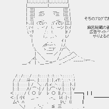
|;:;:_:;:_:;:_:;:_;:;_:;:l:;_;:_:;:_:;:_:;:_;:_;|
|＿＿＿＿＿_|＿＿＿＿＿|
| 三| ＿ ＿ |三 !
| 三| 三ｼ ヾ三 |三 |
| 三′ .._ _,,.. i三 | そちのﾌﾞﾛｸﾞで
ト､ﾆ| <でiﾝヽ ;'i"ｨでiﾝ |三.|
', iヽ! ､ ‐' / !､ ーシ |ｼ,ｲ 麻呂秘蔵の画
i,ヽﾘ ,' : !. |ｆ ﾉ 広告サイトへジ
ヾ! i ,､ ,..､ヽ lノ やりよるの
| _ _ ｲ l
l ,ｨﾁ‐-‐ヽ i /、
ﾞi､ ゝ､二ﾌ′ ﾉ/'"＼
| ＼ ｰ一 ／ / _,ﾝ'ﾞ＼
,ィ|､ ＼ /_,､-'" _,.-''´ ｀丶､＿_
＿, イ | ヽ＿ 二＝''" _,. -''´ """""´´ ｀`
/: : /:: : : / : : : !:: : : : !: : !: : : ヽ:: : : : : ',
/: : /: : : 斗--､ :|: : : : :|: : | ,ィＴ: ',: : :ヽ : !
|: : |: : : : : |: / ＼: : /|:.ィ: :ヽ: : :.|.: : : ﾄ､:|
|: : |: : : : /!/ ⌒ヽ| :/ |:./⌒ヽＶ: |.: : : | V
＜ : _: : : / 〈 ○ |/ ﾚ ○ }|:./ヽ: : | ━━┓┃┃
＜:: |. 小{ _,,.. - ､-.,_ ﾚ{: :.|ヽ:| ┃ ━
厶ﾍ ﾊ ､ {ﾊ,;' （( 
＼_! ,. ‘-,,' ≦ 