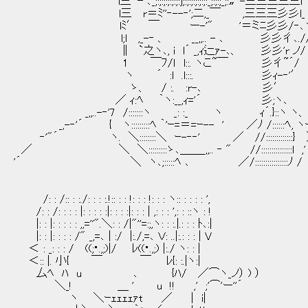
l三｀ｰ ､_;:;:;:;:;:;:j;:;:;:;:;:;:_;:;:;_;:〟-三三三三三l
l三 r＝ﾐ''‐--‐';二,_￣ ,三三三彡彡l_
lﾐ′ ￣ ー-'" '＝ミﾆ彡彡/‐､ヽ 
l;l ,_-‐ 、 __,,.. - ､ 彡彡彳､./
∥ `之ヽ､, i l´ _,ｨ辷ｧ-､、 彡彡'r ノ/
1 ￣ﾌ/ｌ l::. ヽこ~￣ 彡彳~´/
ヽ ´ :l .l:::. 彡ｨ-‐'′
ゝ、 / :. :r-､ 彡′
／ ｨ:ﾍ ｀ヽ:__,ｨ='´ 彡;ヽ､
_,,..-‐'7 /:::::::ヽ _: :_ ヽ ｨ´.}::ヽ ヽ、
_,-‐'´ { ヽ:::::::::ﾍ ｀'ｰ=＝=ｰ-- ' ／ﾉ /::::::ﾍ, ヽ
‐'"´ ヽ. ＼::::::::＼ ｰ-‐‐' ／ //:::::::::::::} ） 
／ ＼ ＼:::::::::ゝ､＿＿_,,.. ‐ " //:::::::::::::::l
'´ ＼ ヽ､;:::::ﾍ ､ ／/:::::::::::::
/: : /:: : :./: : : :.!:: : : !: : : !: : : ヽ:: : : : : ',
/: : /: : : : |: : : : :|: : : :|: : : | ,: : : ',: : ::ヽ : !
|: : |: : : : : ,,=''".＼: : /|"''=:;,ヽ: : :.|.: : : ﾄ､:|
|: : |: : : : /" _,=､ | :/ |:./,=､ Ｖ: ..|:.: : : | V
＜ : _: : : / ((;･.,;)|/ ﾚ((･.,;) |:./ ヽ: : |
＜:: |. 小{ ￣ ￣ ﾚ{: :.|ヽ:|
厶ﾍ ﾊ u ､ {ﾊ/ ／⌒ヽ_ノ） ) ）
＼_! ＿ ' u !! ,' ;'⌒'ー''´
ヽ ＼ｰｪｪｪｪｧt ／ | i|