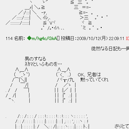
ヽ ゝ'ﾟ ≦ 三 ﾟ｡ ﾟ
___,ｒ| ＼｡≧ 三 ＝=-
／:/::::| ＼ -ｧ, ≧=- 。
／::::::/::::::| ＼ ｲﾚ,､ ＞三 ｡ﾟ ･ ﾟ
／:::::::::::/::::::::| ≦｀Vヾ ヾ ≧
｡ﾟ /｡･ｲﾊ ､､ ｀ミ ｡ ﾟ ｡ ･
114 名前：
◆m/hg4c/GkA
[] 投稿日：2009/10/12(月) 22:09:11
I
徒然なる日記も一興でおじ
男のすなる
ﾈｶﾏといふものを…
∧＿∧ ∧＿∧
（ ´_ゝ`） （´<_｀ ..） OK、兄者は
/⌒|＼|| /ヾ┰/九 黙っていてくれ
/ ￣/| / ／ゝ |
. / / ￣| | | :|／ :| |
/ /| | | | :|°.::| |
~ヽ. | | | :|°.::| |
. /: : /:: : : / : : : !:: : : : !: : !: : : ヽ:: : : : : ',
/: : /: : : : |: : : : :|: : : : :|: : | ,: : : ',: : :ヽ : :!
|: : |: : : : : |: / ＼: : /|:.: :: :ヽ: : :.|.: : :