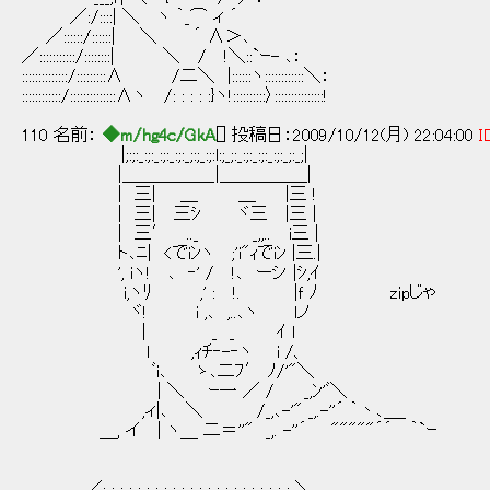
／:/::::| ＼ ヽ ｀_⌒ ィ ´
／::::::/::::::| ＼ ´ ∧＞､
／:::::::::::/::::::::| ＼ / !＼::`ｰ- ､：
::::::::::::::/:::::::::∧ /二＼ |::::::ヽ::::::::::::＼：
::::::::::::/::::::::::::::∧ヽ /: : : : :}ヽ!::::::::::〉:::::::::::::::!
110 名前：
◆m/hg4c/GkA
[] 投稿日：2009/10/12(月) 22:04:00
I
|;:;:_:;:_:;:_:;:_;:;_:;:l:;_;:_:;:_:;:_:;:_;:_;|
|＿＿＿＿＿_|＿＿＿＿＿|
| 三| ＿ ＿ |三 !
| 三| 三ｼ ヾ三 |三 |
| 三′ .._ _,,.. i三 |
ト､ﾆ| <でiﾝヽ ;'i"ｨでiﾝ |三.|
', iヽ! ､ ‐' / !､ ーシ |ｼ,ｲ
i,ヽﾘ ,' : !. |ｆ ﾉ zipじゃ
ヾ! i ,､ ,..､ヽ lノ
| _ _ ｲ l
l ,ｨﾁ‐-‐ヽ i /、
ﾞi､ ゝ､二ﾌ′ ﾉ/'"＼
| ＼ ｰ一 ／ / _,ﾝ'ﾞ＼
,ィ|､ ＼ /_,､-'" _,.-''´ ｀丶､＿_
＿, イ | ヽ＿ 二＝''" _,. -''´ """""´´ ｀`ｰ