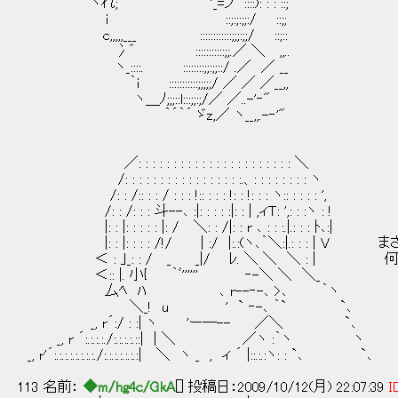
ヽれ; '_=ノ ::::): : : ::;
i ::;:;:;;:/ ::;;
c,,,,,___ ::::::::::::;;;:;;/ ::;::
冫゛ :::::::::::;;.／ ＼ ,,..
ヽ_::::. ::::::::;;:;;::/ .／ ／ __
｀i :::::::::::;;;;;/ ／ ／ ／__,,
ヽ＿ﾉ;;;::l:::;;:;/／ ／..-'‐"
｀´｀´ ゞz,／ ヽ__,,.-‐'"
／: : : : : : : : : : : : : : : : : : : : : : ＼
/: : : : : : : : : : : : : : : : :.、: : : : : : : : ヽ
/: : /:: : : / : : : !:: : : : !: : !: : : ヽ:: : : : : ',
/: : /: : : 斗--､ :|: : : : :|: : | ,ィＴ: ',: : :ヽ : !
|: : |: : : : : |: / ＼: : /|: : r ､ : : :.|.: : : ﾄ､:|
|: : |: : : : /!/ | :/ |:.:(ヽ､｀＼:|.: : : | V 
＜ : ｣_: : / _ _|/ ﾚ. ＼ ＼ ＼ : | 
＜:: |. 小{ ｀ﾞ'''''' ‐-＼ ＼ ＼_
厶ﾍ ﾊ ､ r--‐-､ >､ ｀ヽ
＼_! u ' ` ‐-､ ｀` `､
_, r´:/ : :| ヽ 'ー―-- ／＼ `､
_, r ´:.:.:.:./:.:.:.:.::| | ＼ ／ヽ :｀ヽ ヽ
_, r'´:.:.:.:.:.:.:.:./:.:.:.:.:.:.:| ＼ ヽ _ , ィ ´ |::.:.:ヽ: : `､ `､
113 名前：
◆m/hg4c/GkA
[] 投稿日：2009/10/12(月) 22:07:39
I