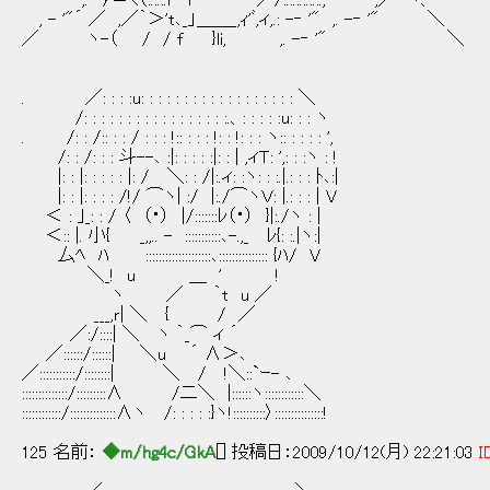
,. -ｧ＝く（:.:.:.l l ／/:.:.:.:.:.:., - '" ,／ ヽ、
, - '"´ ／ ,／｀＞'t､_」＿＿_,ｨ'ﾞ,ィ,.: -‐ '" ,. -‐ '" ＼
／ ヽ-（ / / f }li, ,. -‐ '" ＼
. ／: : : :u: : : : : : : : : : : : : : : : : : ＼
/: : : : : : : : : : : : : : : : :.、: : : : :u: : : ヽ
. /: : /:: : : / : : : !:: : : : !: : !: : : ヽ:: : : : : ',
/: : /: : : 斗--､ :|: : : : :|: : | ,ィＴ: ',: : :ヽ : !
|: : |: : : : : |: / ＼: : /|:.ィ: :ヽ: : :.|.: : : ﾄ､:|
|: : |: : : : /!/ ⌒ヽ| :/ |:./⌒ヽＶ: |.: : : | V
＜ : ｣_: : / 〈 （・） |/:::::::ﾚ（・） }|:./ヽ : |
＜:: |. 小{ _,,.. - :::::::::::､-.,_ ﾚ{: :.|ヽ:|
厶ﾍ ﾊ ::::::::::::::::::::､::::::::::::::: {ﾊ/ V
＼_! u ＿ ' !
ヽ ／ ｀t u ／
___,ｒ| ＼ { / ／
／:/::::| ＼ ヽ ｀_⌒ ィ ´
／::::::/::::::| ＼u ´ ∧＞､
／:::::::::::/::::::::| ＼ / !＼::`ｰ- ､
::::::::::::::/:::::::::∧ /二＼ |::::::ヽ::::::::::::＼
::::::::::::/::::::::::::::∧ヽ /: : : : :}ヽ!::::::::::〉:::::::::::::::!
125 名前：
◆m/hg4c/GkA
[] 投稿日：2009/10/12(月) 22:21:03
I