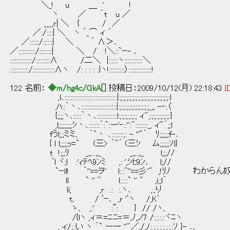
＼_! u ＿ ' !
ヽ ／ ｀t u ／
___,ｒ| ＼ { / ／
／:/::::| ＼ ヽ ｀_⌒ ィ ´
／::::::/::::::| ＼ ´ ∧＞､
／:::::::::::/::::::::| ＼ / !＼::`ｰ- ､
::::::::::::::/:::::::::∧ /二＼ |::::::ヽ::::::::::::＼
::::::::::::/::::::::::::::∧ヽ /: : : : :}ヽ!::::::::::〉:::::::::::::::!
122 名前：
◆m/hg4c/GkA
[] 投稿日：2009/10/12(月) 22:18:43
I
,l､::::::::::::::::::::::::::::::::::|:;:;:;:;:;:;:;:;:;:;:;:;:;:;:;:;:l
,ﾊ::｀丶､:::::::::::::::::::::::|:;:;:;:;:;:;:;:;:;:;_,, -‐:〈
{;;;;ヽ､:::::｀丶､:::::::::::::l:;:;:;:;:;:; ィ";:;:;:;:;:;:;:}
,l;;;;;;;;;ｼ丶､:::::::｀:`:ー'‐::'':"::::::::_, ィ"´;;l
fうl;;;ミミ、 ｀`丶 ､::::::::,: - ''"´ ﾘ;;;;;;f-､
{ l l;;;;;ｯ=` (三> ｀^´ (三ｼ ム;;;;;;ｿl}
t !;;;ﾘ _,,...,,_ _,,..,,_ l;;;//
ﾞl ヾ;l :'ｨﾃﾍ9ﾝﾐ ,: ',ｼﾋ9ﾝ､ l;//
`ｰll! ｀''==ヲ' l:.:^''==彡'" ,!ﾘﾉ わから
ll ` '' " l:.:.:` '' " ,i;;l´
li, ,r .: :.ヽ､ ,:,り
t、 / ﾞｰ､ ,r 'ﾞヽ /,K′
ゝ、 ,:' :~: } // /ヽ、
/{lヽ ,ィ＝=ﾆﾆ=＝,ﾉ,ノ7 /:.:.:.:ヾﾆヽ
, ィ/:.:い ヽ ｀` ー一 ''"／,/,/:.:.:.:.:.:.:.:ｿ }- ､、