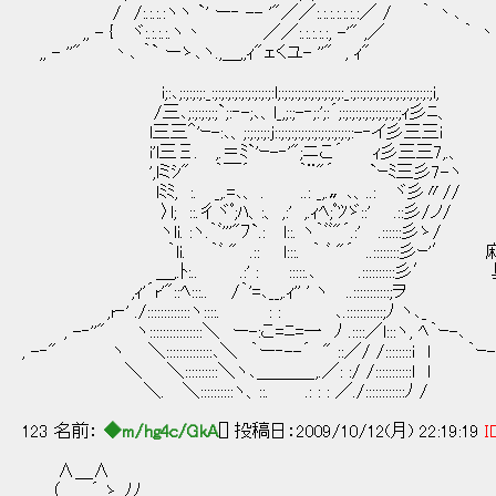
/ /:.:.:.:ヽヽ `' ー‐ -- '"／／:.:.:.:.:.:.:／ / ｀ 丶､
,, - { ヾ:.:.:.:.ヽ丶 ／／:.:.:.:.:, -'" ,／ ｀ 丶
,, - ''" 丶､ ｀` ーゝ､ヽ.,＿,,ｨ"ェくユ- ''" , ｨ"
i;:､;:;:;:;:_:;:;:;:;:;:;:;:;:;:l;:;:;:;:;:;:;:;:;:;:_:;::;:;:;:;:;:;:;:;:;:;:;i,
/三､;:;:;:;:;`;:‐-;､、l_,;:;-‐;:';:´;:;:;:;:;:;:;:;:;:;ｨ彡ﾆ、
l三三＾'ｰ-:､、;:;:;:;:j::;:;:;:;:;:;:;:;:;:;:;:-‐イ彡三三i
i'l三Ξ. ,.＝ﾐ`'ｰ-‐'";ニこ´ ｨ彡三三7,.、
',lミｼ" ｀￣´ ｀¨"´ `ｰﾐ三彡7-ヽ
lﾐﾐ, :. _,.=､、 . ..: _,.〟､、..: ヾ彡〃
〉l; ::.彳ヾﾟ;ﾊ、:、 ,:' ,.ｨﾍ;ﾟﾂゞ::' .::彡
ヽli. :ヽ.｀ﾞ'''"ﾌ`.: l::. ヽ｀ﾞﾞ"´.:' .::::::彡ゝ/
｀li. ｀ﾞ " .:: l:::. ｀ ﾞ "´ ..::::::::
＿,.ﾄ:.. .:' : :::::.､ .::::::::::
,ｨ'´r'"::ﾍ:::.. /｀'=､__,.ｨ'' ' ヽ ..:::::::::::;ヲ
,r‐' ./:::::::::::::ヽ::::. : : ､.:::::::::::;ﾉ ヽ､_
, -‐''" ヽ::::::::::::::::＼ ー-:こ=ﾆ=一 ﾉ .::::／l:::ヽ, ﾍ｀ｰ-､
, -‐" ヽ ＼::::::::::::::､＼ ｀ー‐--´ " ::／/ /::::::::i l ｀ｰ-
＼ ＼::::::::::＼ヽ､＿＿＿_,.／: :/ /:::::::::::l 
＼. ＼::::::::::ヽ、::. .: : : ／./::::::::::::ﾉ /
123 名前：
◆m/hg4c/GkA
[] 投稿日：2009/10/12(月) 22:19:19
I
∧＿∧
（ ´_ゝ ﾉﾉ