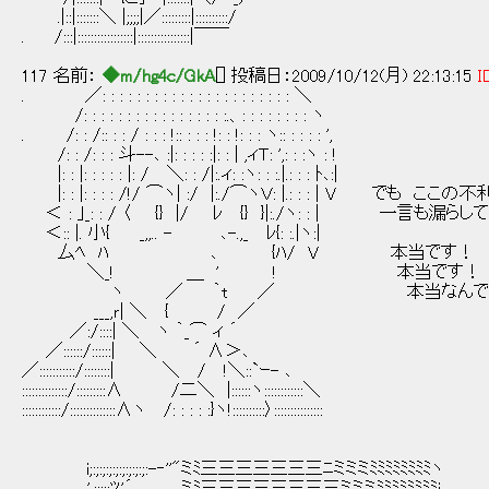
.|::|:::::::＼ |;;;;|／:::::::::|::::::::::/
. /:::|:::::::::::::::::|::::::::::::::::|￣￣
117 名前：
◆m/hg4c/GkA
[] 投稿日：2009/10/12(月) 22:13:15
I
. ／: : : : : : : : : : : : : : : : : : : : : : ＼
/: : : : : : : : : : : : : : : : :.、: : : : : : : : ヽ
. /: : /:: : : / : : : !:: : : : !: : !: : : ヽ:: : : : : ',
/: : /: : : 斗--､ :|: : : : :|: : | ,ィＴ: ',: : :ヽ : !
|: : |: : : : : |: / ＼: : /|:.ィ: :ヽ: : :.|.: : : ﾄ､:|
|: : |: : : : /!/ ⌒ヽ| :/ |:./⌒ヽＶ: |.: : : | V で
＜ : ｣_: : / 〈 {} |/ ﾚ {} }|:./ヽ: : | 一言も漏ら
＜:: |. 小{ _,,.. - ､-.,_ ﾚ{: :.|ヽ:|
厶ﾍ ﾊ ､ {ﾊ/ V 本当です！
＼_! ＿ ' ! 本当です！
ヽ ／ ｀t ／ 本当なんですま
___,ｒ| ＼ { / ／
／:/::::| ＼ ヽ ｀_⌒ ィ ´
／::::::/::::::| ＼ ´ ∧＞､
／:::::::::::/::::::::| ＼ / !＼::`ｰ- ､
::::::::::::::/:::::::::∧ /二＼ |::::::ヽ::::::::::::＼
::::::::::::/::::::::::::::∧ヽ /: : : : :}ヽ!::::::::::〉:::::::::::::::
i;:;:;:;:;:;:;:;:;:-‐''"ミﾐ三三三三三三三ﾆミミミﾐﾐﾐﾐﾐﾐﾐﾐヽ