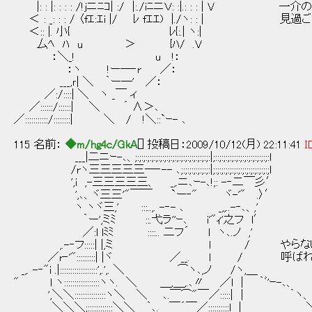
|: : |: : : : /!jニﾆｺ| :/ |:./iﾆニＶ: :|.: :
＜ : _: : : / 〈fｴ:ｴi |/ ﾚ fｴｴ) |./ヽ: : |
＜:: |. 小{ ﾚ{:.| ヽ:|
厶ﾍ ﾊ u ＞ {ﾊ/ .V
：＼_! u !：
：ヽ !ー―‐r ／：
___,ｒ| ＼ ｀ー―' ／：
／:/::::| ＼ ヽ _￣ ィ
／::::::/::::::| ＼ ´ ∧＞､
／:::::::::::/::::::::| ＼ / !＼::`ｰ- ､
115 名前：
◆m/hg4c/GkA
[] 投稿日：2009/10/12(月) 22:11:41
I
___|二ニｰ-､、;:;:;:;:;:;:;:;:;:;:;:;:;:;:;:;:;:;:|;::;:;:;:;:;:;:;:;:;:;:;:;:l
/rヽ三三三三三─‐-- ､;:;:;:;:;:;:;:|;:;:;:;:;:;:;:;:;:;:;:;:;:;l
',i ,-三三三三三、 _,.ニ､ｰ-､!;: -‐二￣彡′
',､、ヾ三三'"￣￣ `ー‐" ヾ-'" .〉′
ヽ ヽヾ三,' :::..,. -‐- ､ _,,..-‐､、,'
｀ー',ミﾐ ::.弋ラ''ｰ､ i'"ｨ'之フ l′
／:l lﾐﾐ ::::.. 二フ´ l ヽ､.ノ ,'
,.-‐フ:::::| |,ミ l / やらない
／r‐'":::::::::| |ヾ ／__. l / 呼ば
_,. -‐"i .|::::::::::::::::::',.',. ＼ ⌒ヽ､,ノ /ヽ,＿
" l ヽ:::::::::::::::::ヽヽ. ＼ ＿,＿,.､〃 ／l | ｀ﾞ'ｰ-､、
',＼＼:::::::::::::::ヽ＼ ＼ ､.￣⌒"￣／:::::| | ｀ヽ、
＼＼＼;::::::::::::＼＼ ｀､.__ ￣´￣／::::::::::l | 