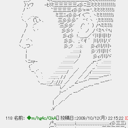
',;:;:;ﾂ'´ ミﾐ三三三三三三三三ミミミﾐﾐﾐﾐﾐﾐﾐﾐi
〉'r''ﾌ -ﾋﾐミ三三三三三ｨ彡ﾆ三ミミミﾐﾐﾐﾐﾐﾐﾐi
ﾉ `´ `三三三三ｨ彡彡'=＝''､ミミﾐミﾐﾐﾐﾐi
,' ..､,,,_ ミ三ﾆｨ彡彡イ く⌒､ ヽミミﾐﾐﾐﾐﾐi
ヽ､ '´ （ﾟi,,ゝ､ 三彡彡彡" ''ヾ ヽ ',ミミﾐﾐﾐﾐi
） ;'" '三彡彡' /ﾞ' ﾞ ） /ﾍミミﾐﾐi 
/ ヽ ' 彡彡ｼ , ｀ ノ ,/ヾミﾍヾﾍi 斯
/ 彡ｨ彡 !､___,,,／ヾ川川川ｿ それを
/ '｀ヽ 彡彡､ ;;ヾ彳´ 川ﾉ川ﾉ,ゞ
ヽ､_,つ ' 彡;;ﾂ ..:::i:: 彡ｨ川ﾉ川ゝ
i ...::::::::i: 彡'ﾉ川川ヾ
| ..:::::::::::::ﾉ 彡ｨﾉ川ﾉゞ
ヽﾆ=ｧ- ..:::::::::::::／ ,,r‐;''"..:::::::::
(´ .::::::::::::::::. , ／ _, '::::::::::::::::
｀ｰ､'´ ､ ..:::::::::::::/ ／ ／ ,ｨ':::::::::::::::::::::
ヽ : ..::::;::::, /:/ ／ ／ ／;;;;;;;;;;;:-‐''''"´
ヽ,,,__.::::ノ:::/// .／ ∠-‐''"´ _,,,, -‐'''"´
｀ﾞﾞ"´￣i／ , -'" _,,-‐'""
,!‐'" _, -‐'"
／ ／
| ／´
_y'´
118 名前：
◆m/hg4c/GkA
[] 投稿日：2009/10/12(月) 22:15:22
I
/㍉;:;:;:;:;:;:;:;:;:;:;:i;:;:;:;:;:;:;:;:;:;:;:;:;:;:;:;:;:;:;:;ｨ彡三三i