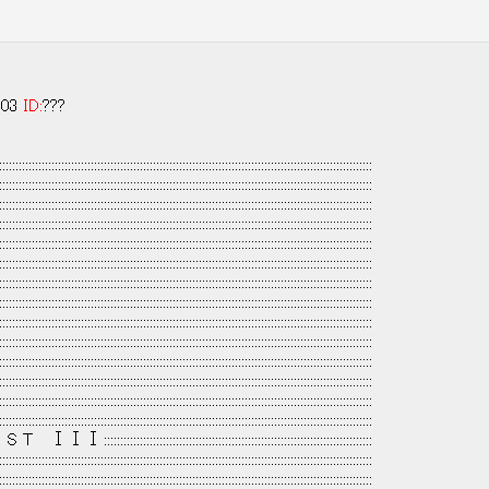
:03
ID:
???
::::::::::::::::::::::::::::::::::::::::::::::::::::::::::::::::::::::::::::::::::::::::::::::::::::::::::::::::::
::::::::::::::::::::::::::::::::::::::::::::::::::::::::::::::::::::::::::::::::::::::::::::::::::::::::::::::::::
::::::::::::::::::::::::::::::::::::::::::::::::::::::::::::::::::::::::::::::::::::::::::::::::::::::::::::::::::
::::::::::::::::::::::::::::::::::::::::::::::::::::::::::::::::::::::::::::::::::::::::::::::::::::::::::::::::::
::::::::::::::::::::::::::::::::::::::::::::::::::::::::::::::::::::::::::::::::::::::::::::::::::::::::::::::::::
::::::::::::::::::::::::::::::::::::::::::::::::::::::::::::::::::::::::::::::::::::::::::::::::::::::::::::::::::
::::::::::::::::::::::::::::::::::::::::::::::::::::::::::::::::::::::::::::::::::::::::::::::::::::::::::::::::::
::::::::::::::::::::::::::::::::::::::::::::::::::::::::::::::::::::::::::::::::::::::::::::::::::::::::::::::::::
::::::::::::::::::::::::::::::::::::::::::::::::::::::::::::::::::::::::::::::::::::::::::::::::::::::::::::::::::
::::::::::::::::::::::::::::::::::::::::::::::::::::::::::::::::::::::::::::::::::::::::::::::::::::::::::::::::::
::::::::::::::::::::::::::::::::::::::::::::::::::::::::::::::::::::::::::::::::::::::::::::::::::::::::::::::::::
::::::::::::::::::::::::::::::::::::::::::::::::::::::::::::::::::::::::::::::::::::::::::::::::::::::::::::::::::
::::::::::::::::::::::::::::::::::::::::::::::::::::::::::::::::::::::::::::::::::::::::::::::::::::::::::::::::::
::::::::::::::::::::::::::::::::::::::::::::::::::::::::::::::::::::::::::::::::::::::::::::::::::::::::::::::::::
S T ⅠⅠⅠ ::::::::::::::::::::::::::::::::::::::::::::::::::::::::::::::::::::::::::::::::::
::::::::::::::::::::::::::::::::::::::::::::::::::::::::::::::::::::::::::::::::::::::::::::::::::::::::::::::::::
::::::::::::::::::::::::::::::::::::::::::::::::::::::::::::::::::::::::::::::::::::::::::::::::::::::::::::::::::