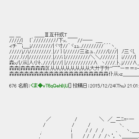
|x幵
|ｘ幵
|X幵
|W幵
_f幵幵
‘示示示
＿ ＿ ＿＿Ⅲ互幵或T 
/////} {´////////ﾉﾉ下x､￣￣/
ィチ￣i＿_j/////////|ヾ寸//｀ヾｪｭ､////
/////j//i/////////..|// } {//////三≧
////.ﾉ//|/////////..|///i }//////////＼＼//
森x/{/从|人小ﾄ､////|///| |///////////∧ ヽ////
森森|森森森森森Ⅸ从从从从从从从从大廾于升'''¨¨ﾟﾟー＝
森森森森森森森森森森森森森森森森森森森森仆从xz＿＿＿
676 名前：
くま◆vT6qQeh9jU
[] 投稿日：2015/12/24(Thu) 21:01
,ｲ ,ｲ 
＿_/.ﾑ_/./
／ / ＼ ／ 二ﾆ=‐― ヽ=, 
/ / / ￣ ヽ、 /
. i / / / / ､ ヽ､
,′ | / / / / /ヽ‘， ヽ＿＿＿