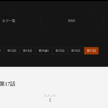
タグ一覧
RSS
2
第13話
第14話
番外編1
第15話
第16話
第17話
17話
コメント
1