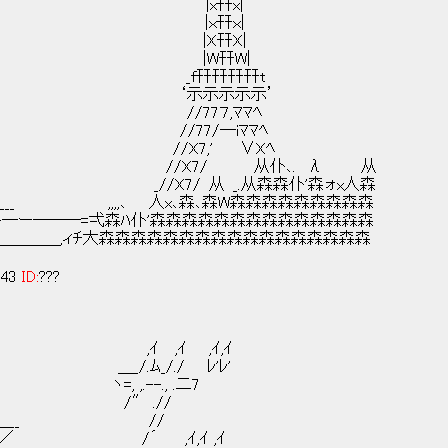
x|
ｘ|
X|
W|
幵幵t
示示’
//77７,ﾏﾏﾍ
/―― _＿ //77/―iﾏﾏﾍ
/////｀´｀ヽ_ //X7,' ∨Xﾍ
ュ､/////{///| ﾉ三ヾ{、 //X7/ 从仆､. λ 从
////..| i/////} _//X7/ 从 _.从森森仆'森ォx人森
..ﾄ､j////∧____ ,,,,､ 人x､森､森W森森森森森森森森森
＝=-―ー―――=弌森ﾊ仆'森森森森森森森森森森森森森森
＿＿＿＿,ィﾁ大森森森森森森森森森森森森森森森森森
:43
ID:
???
,ｲ,ｲ
 ﾚ'ﾚ'
,.--., .二7
″ .//
＿＿__ //
_／ /´ ,ｲ,ｲ ,ｲ