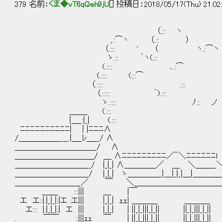
379 名前：
くま◆vT6qQeh9jU
[] 投稿日：2018/05/17(Thu) 21:02
（.:: ヽ
,.:⌒ヽ （.:: ） 
（.::: ' （ ヽ.:⌒ヽ
ゝ.:: ｀ヽ(.:: ） γ' 
(.:::: ､.:⌒ ヽ──‐
(.:::: (:::⌒ ） 
（.:::: .::: Y.::⌒
（.::::: ｀).::: 
ゝ.:::: ﾉ.:: ノ
＿＿_. (.::: 
|＿_:|_| (.::: 
ﾆﾆﾆﾆﾆﾆﾆﾆﾆﾆ| | |ﾆﾆﾆ∧
/＿＿＿＿＿____.|＿_ﾚ＿__/ ∧
＿＿＿＿＿＿＿＿＿＿_/ ∧
＿＿＿＿＿＿＿＿＿＿/ ＿ ∧ﾆﾆﾆﾆﾆﾆﾆﾆﾆ／＾＼ﾆﾆﾆﾆﾆﾆl
＿＿＿＿＿＿＿＿＿__/ |_|_| ∧＿＿＿＿／ ＿ ＼＿＿__
＿＿＿＿＿＿＿＿＿_/ |_|_| ゝ＿＿＿＿_|＿|_|_|＿|＿＿＿
＿＿＿＿＿＿＿＿_／ ￣ ＼＿＿＿＿＿＿＿＿＿＿＿
＿＿ :::||| ＿ |￣ .
エ エ::|:|_|_|:|エ :エ||| |_|_| ｪｪ| ＿＿＿_ ＿＿＿_
エ::: |:|_|_|:| エ ||| |_|_| | ||_|_|||_|_|| ||_|_|||_|_|| 
. ￣￣ ::|||ｪｪ ￣ | ||_|_|||_|_|| ||_|_|||_|_|| 