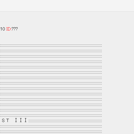
:10
ID:
???
::::::::::::::::::::::::::::::::::::::::::::::::::::::::::::::::::::::::::::::::::::::::::::::::::::::::::::::::::
::::::::::::::::::::::::::::::::::::::::::::::::::::::::::::::::::::::::::::::::::::::::::::::::::::::::::::::::::
::::::::::::::::::::::::::::::::::::::::::::::::::::::::::::::::::::::::::::::::::::::::::::::::::::::::::::::::::
::::::::::::::::::::::::::::::::::::::::::::::::::::::::::::::::::::::::::::::::::::::::::::::::::::::::::::::::::
::::::::::::::::::::::::::::::::::::::::::::::::::::::::::::::::::::::::::::::::::::::::::::::::::::::::::::::::::
::::::::::::::::::::::::::::::::::::::::::::::::::::::::::::::::::::::::::::::::::::::::::::::::::::::::::::::::::
::::::::::::::::::::::::::::::::::::::::::::::::::::::::::::::::::::::::::::::::::::::::::::::::::::::::::::::::::
::::::::::::::::::::::::::::::::::::::::::::::::::::::::::::::::::::::::::::::::::::::::::::::::::::::::::::::::::
::::::::::::::::::::::::::::::::::::::::::::::::::::::::::::::::::::::::::::::::::::::::::::::::::::::::::::::::::
::::::::::::::::::::::::::::::::::::::::::::::::::::::::::::::::::::::::::::::::::::::::::::::::::::::::::::::::::
::::::::::::::::::::::::::::::::::::::::::::::::::::::::::::::::::::::::::::::::::::::::::::::::::::::::::::::::::
::::::::::::::::::::::::::::::::::::::::::::::::::::::::::::::::::::::::::::::::::::::::::::::::::::::::::::::::::
::::::::::::::::::::::::::::::::::::::::::::::::::::::::::::::::::::::::::::::::::::::::::::::::::::::::::::::::::
::::::::::::::::::::::::::::::::::::::::::::::::::::::::::::::::::::::::::::::::::::::::::::::::::::::::::::::::::
S T ⅠⅠⅠ ::::::::::::::::::::::::::::::::::::::::::::::::::::::::::::::::::::::::::::::::::
::::::::::::::::::::::::::::::::::::::::::::::::::::::::::::::::::::::::::::::::::::::::::::::::::::::::::::::::::
::::::::::::::::::::::::::::::::::::::::::::::::::::::::::::::::::::::::::::::::::::::::::::::::::::::::::::::::::