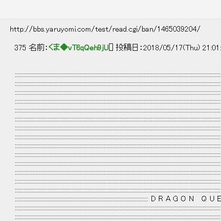
http://bbs.yaruyomi.com/test/read.cgi/ban/1465039204/
375 名前：
くま◆vT6qQeh9jU
[] 投稿日：2018/05/17(Thu) 21:01
:::::::::::::::::::::::::::::::::::::::::::::::::::::::::::::::::::::::::::::::::::::::::::::::::::::::::::::::::::::::::::::::::::::::::::
:::::::::::::::::::::::::::::::::::::::::::::::::::::::::::::::::::::::::::::::::::::::::::::::::::::::::::::::::::::::::::::::::::::::::::
:::::::::::::::::::::::::::::::::::::::::::::::::::::::::::::::::::::::::::::::::::::::::::::::::::::::::::::::::::::::::::::::::::::::::::
:::::::::::::::::::::::::::::::::::::::::::::::::::::::::::::::::::::::::::::::::::::::::::::::::::::::::::::::::::::::::::::::::::::::::::
:::::::::::::::::::::::::::::::::::::::::::::::::::::::::::::::::::::::::::::::::::::::::::::::::::::::::::::::::::::::::::::::::::::::::::
:::::::::::::::::::::::::::::::::::::::::::::::::::::::::::::::::::::::::::::::::::::::::::::::::::::::::::::::::::::::::::::::::::::::::::
:::::::::::::::::::::::::::::::::::::::::::::::::::::::::::::::::::::::::::::::::::::::::::::::::::::::::::::::::::::::::::::::::::::::::::
:::::::::::::::::::::::::::::::::::::::::::::::::::::::::::::::::::::::::::::::::::::::::::::::::::::::::::::::::::::::::::::::::::::::::::
:::::::::::::::::::::::::::::::::::::::::::::::::::::::::::::::::::::::::::::::::::::::::::::::::::::::::::::::::::::::::::::::::::::::::::
:::::::::::::::::::::::::::::::::::::::::::::::::::::::::::::::::::::::::::::::::::::::::::::::::::::::::::::::::::::::::::::::::::::::::::
:::::::::::::::::::::::::::::::::::::::::::::::::::::::::::::::::::::::::::::::::::::::::::::::::::::::::::::::::::::::::::::::::::::::::::
:::::::::::::::::::::::::::::::::::::::::::::::::::::::::::::::::::::::::::::::::::::::::::::::::::::::::::::::::::::::::::::::::::::::::::
:::::::::::::::::::::::::::::::::::::::::::::::::::::::::::::::::::::::::::::::::::::::::::::::::::::::::::::::::::::::::::::::::::::::::::
:::::::::::::::::::::::::::::::::::::::::::::::::::::::::::::::::::::::::::::::::::::::::::::::::::::::::::::::::::::::::::::::::::::::::::
:::::::::::::::::::::::::::::::::::::::::::::::::::::::::::::::::::::::::::::::::::::::::: D R A G O N Q U E 
:::::::::::::::::::::::::::::::::::::::::::::::::::::::::::::::::::::::::::::::::::::::::::::::::::::::::::::::::::::::::::::::::::::::::::
:::::::::::::::::::::::::::::::::::::::::::::::::::::::::::::::::::::::::::::::::::::::::::::::::::::::::::::::::::::::::::::::::::::::::::