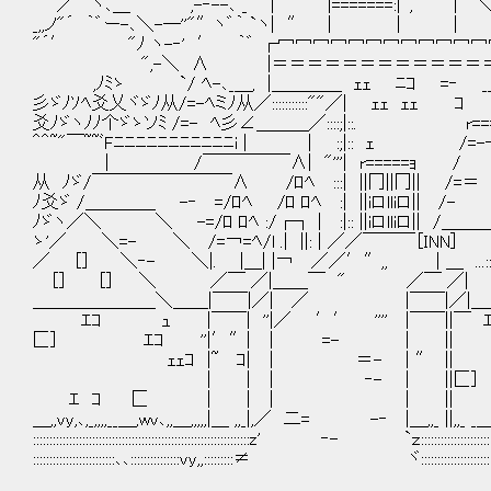
／⌒ヽ､＿ ,-‐--､ _ |′″ |=======:|゛,′ | ＼ :
_,,ノ"´ ｀゛ー-､＼-─''"″ヽ゛｀ `ヽ| ″ | | | |/
"´′ "ﾉ ヽ-‐' ′ ｀゛ ┌冖冖冖冖冖冖冖冖冖冖冖冖冖
",-＼ ∧ |＝＝＝＝＝＝＝＝＝＝＝＝＝＝＝|==
,ﾉﾐゝ `/ ﾍ-､_＿, |＿＿＿＿ ｪｪ ﾆｺ =‐ __」 ： 
彡ゞﾉｿﾍ爻乂ヾゞﾉ从/=-ﾍミﾉ从／:::::::::::""／| ｪｪ ｪｪ ｺ 冖 
爻ﾉゞヽﾉﾉ个ゞゝソﾐ /=- ﾍ彡∠＿＿＿／::::;|::. r=
＾＾~"￣~~ﾞFﾆﾆﾆﾆﾆﾆﾆﾆﾆﾆﾆi | | :;|:: ｪ /
| /￣￣￣￣￣∧| "'''| r=====ｮ / ﾊ
从 ﾉゞ/￣￣￣￣￣￣￣￣∧ /ﾛﾍ :::| ||冂||冂|| /=＝
ﾉ爻ゞ /＿＿＿＿ -‐ =/ﾛﾍ /ﾛ ﾛﾍ :| ||iロlliロ||
ﾉゞヽ／＼ ＼ -=/ﾛ ﾛﾍ :/┌┐ | :|:: ||iロlliロ|
ゝ'／ ＼=- ＼ /=￢=ﾍ/l .| ||: | ／／￣￣￣［
／ ［］ ＼‐- ＼|. |＿| |￢ ／／′″,, | ＿ .
［］ ［］ ＼ ／￣ ／|＿＿￣ " ／￣ ／| 
＿＿＿＿＿＿＿＼＿＿|￣￣|／| ／ |￣￣|／|＿＿＿
ｴｺ ｭ |￣￣| ''|／ ′′ '''' |￣￣||￣
匚］ ｴｺ ''|′″| │ =- | ||
ｪｪｺ |~ ｺ| │ ＝- | ″ 
| | │ ‐- | ||匚］
ｴ ｺ 匚 | | │ | ||
＿,,vy,､,_,,,,__＿,wv､,,＿,,,,,|＿ ,,_|,／ 二= -‐ |＿,,_ ||,,_ _＿ 
::::::::::::::::::::::::::::::::::::::::::::::::::::::::::::::::::z' ‐- `ｚ::::::::::::::::::::::::::::::::::::
:::::::::::::::::::::::::､､:::::::::::::::vy,,:::::::::≠ ヾ:::::::::::::::::::::::::::::::::::::::::