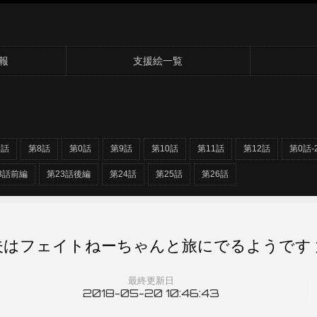
報
支援絵一覧
7話
第8話
第0話
第9話
第10話
第11話
第12話
第0話-
3話前編
第23話後編
第24話
第25話
第26話
夫はフェイトねーちゃんと旅にでるようです 第
最終更新日
2018-05-20 10:46:43