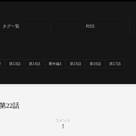
タグ一覧
RSS
2
第13話
第14話
番外編1
第15話
第16話
第17話
22話
コメント
1