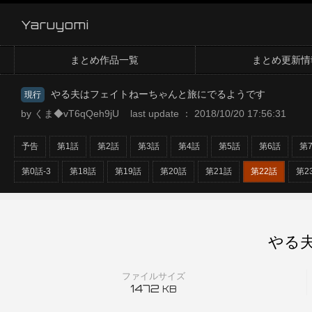
Yaruyomi
まとめ作品一覧
まとめ更新情
やる夫はフェイトねーちゃんと旅にでるようです
現行
by くま◆vT6qQeh9jU last update ： 2018/10/20 17:56:31
予告
第1話
第2話
第3話
第4話
第5話
第6話
第
第0話-3
第18話
第19話
第20話
第21話
第22話
第2
やる
ファイルサイズ
1472
KB