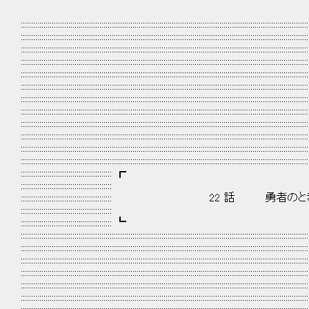
:::::::::::::::::::::::::::::::::::::::::::::::::::::::::::::::::::::::::::::::::::::::::::::::::::::::::::::::::::::::::::::::::::::::::::
:::::::::::::::::::::::::::::::::::::::::::::::::::::::::::::::::::::::::::::::::::::::::::::::::::::::::::::::::::::::::::::::::::::::::::
:::::::::::::::::::::::::::::::::::::::::::::::::::::::::::::::::::::::::::::::::::::::::::::::::::::::::::::::::::::::::::::::::::::::::::
:::::::::::::::::::::::::::::::::::::::::::::::::::::::::::::::::::::::::::::::::::::::::::::::::::::::::::::::::::::::::::::::::::::::::::
:::::::::::::::::::::::::::::::::::::::::::::::::::::::::::::::::::::::::::::::::::::::::::::::::::::::::::::::::::::::::::::::::::::::::::
:::::::::::::::::::::::::::::::::::::::::::::::::::::::::::::::::::::::::::::::::::::::::::::::::::::::::::::::::::::::::::::::::::::::::::
:::::::::::::::::::::::::::::::::::::::::::::::::::::::::::::::::::::::::::::::::::::::::::::::::::::::::::::::::::::::::::::::::::::::::::
:::::::::::::::::::::::::::::::::::::::::::::::::::::::::::::::::::::::::::::::::::::::::::::::::::::::::::::::::::::::::::::::::::::::::::
:::::::::::::::::::::::::::::::::::::::::::::::::::::::::::::::::::::::::::::::::::::::::::::::::::::::::::::::::::::::::::::::::::::::::::
:::::::::::::::::::::::::::::::::::::::::::::::::::::::::::::::::::::::::::::::::::::::::::::::::::::::::::::::::::::::::::::::::::::::::::
:::::::::::::::::::::::::::::::::::::::::::::::::::::::::::::::::::::::::::::::::::::::::::::::::::::::::::::::::::::::::::::::::::::::::::
:::::::::::::::::::::::::::::::::::::::::::::::::::::::::::::::::::::::::::::::::::::::::::::::::::::::::::::::::::::::::::::::::::::::::::
:::::::::::::::::::::::::::::::::::::::::::: ┏
::::::::::::::::::::::::::::::::::::::::::::
:::::::::::::::::::::::::::::::::::::::::::: 22 話 勇者の
::::::::::::::::::::::::::::::::::::::::::::
:::::::::::::::::::::::::::::::::::::::::::: ┗
:::::::::::::::::::::::::::::::::::::::::::::::::::::::::::::::::::::::::::::::::::::::::::::::::::::::::::::::::::::::::::::::::::::::::::
:::::::::::::::::::::::::::::::::::::::::::::::::::::::::::::::::::::::::::::::::::::::::::::::::::::::::::::::::::::::::::::::::::::::::::
:::::::::::::::::::::::::::::::::::::::::::::::::::::::::::::::::::::::::::::::::::::::::::::::::::::::::::::::::::::::::::::::::::::::::::
:::::::::::::::::::::::::::::::::::::::::::::::::::::::::::::::::::::::::::::::::::::::::::::::::::::::::::::::::::::::::::::::::::::::::::
:::::::::::::::::::::::::::::::::::::::::::::::::::::::::::::::::::::::::::::::::::::::::::::::::::::::::::::::::::::::::::::::::::::::::::
:::::::::::::::::::::::::::::::::::::::::::::::::::::::::::::::::::::::::::::::::::::::::::::::::::::::::::::::::::::::::::::::::::::::::::