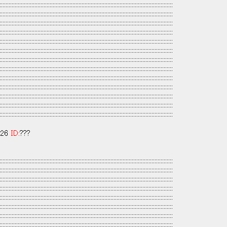
::::::::::::::::::::::::::::::::::::::::::::::::::::::::::::::::::::::::::::::::::::::::::::::::::::::::::::::::::
::::::::::::::::::::::::::::::::::::::::::::::::::::::::::::::::::::::::::::::::::::::::::::::::::::::::::::::::::
::::::::::::::::::::::::::::::::::::::::::::::::::::::::::::::::::::::::::::::::::::::::::::::::::::::::::::::::::
::::::::::::::::::::::::::::::::::::::::::::::::::::::::::::::::::::::::::::::::::::::::::::::::::::::::::::::::::
::::::::::::::::::::::::::::::::::::::::::::::::::::::::::::::::::::::::::::::::::::::::::::::::::::::::::::::::::
::::::::::::::::::::::::::::::::::::::::::::::::::::::::::::::::::::::::::::::::::::::::::::::::::::::::::::::::::
::::::::::::::::::::::::::::::::::::::::::::::::::::::::::::::::::::::::::::::::::::::::::::::::::::::::::::::::::
::::::::::::::::::::::::::::::::::::::::::::::::::::::::::::::::::::::::::::::::::::::::::::::::::::::::::::::::::
::::::::::::::::::::::::::::::::::::::::::::::::::::::::::::::::::::::::::::::::::::::::::::::::::::::::::::::::::
::::::::::::::::::::::::::::::::::::::::::::::::::::::::::::::::::::::::::::::::::::::::::::::::::::::::::::::::::
::::::::::::::::::::::::::::::::::::::::::::::::::::::::::::::::::::::::::::::::::::::::::::::::::::::::::::::::::
::::::::::::::::::::::::::::::::::::::::::::::::::::::::::::::::::::::::::::::::::::::::::::::::::::::::::::::::::
::::::::::::::::::::::::::::::::::::::::::::::::::::::::::::::::::::::::::::::::::::::::::::::::::::::::::::::::::
:26
ID:
???
::::::::::::::::::::::::::::::::::::::::::::::::::::::::::::::::::::::::::::::::::::::::::::::::::::::::::::::::::
::::::::::::::::::::::::::::::::::::::::::::::::::::::::::::::::::::::::::::::::::::::::::::::::::::::::::::::::::
::::::::::::::::::::::::::::::::::::::::::::::::::::::::::::::::::::::::::::::::::::::::::::::::::::::::::::::::::
::::::::::::::::::::::::::::::::::::::::::::::::::::::::::::::::::::::::::::::::::::::::::::::::::::::::::::::::::
::::::::::::::::::::::::::::::::::::::::::::::::::::::::::::::::::::::::::::::::::::::::::::::::::::::::::::::::::
:::::::::::::::::::::::::::::::::::::::::::::::::::::::::::::::::::::::::::::::::
:::::::::::::::::::::::::::::::::::::::::::::::::::::::::::::::::::::::::::
::::::::::::::::::::::::::::::::::::::::::::::::::::::::::::::::::::::::::::::::