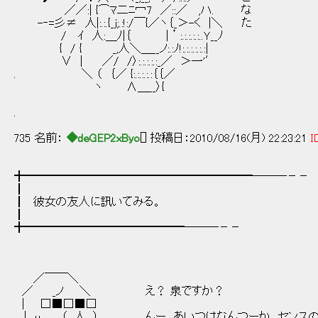
／／:| {⌒ﾏ二ﾆ冖7 ／::／ ,ハ. な
-‐=彡≠ 人|:.:.{_j;.:!:/￣{／ヽ｛_＞-く |＼ た
/ ｲ 人:＿ﾉ|｛ |＇:.:.:.:.:..Ｙ__ﾉ
{ / { _,人＼＿__ノ:.:ﾉ!:.:.:.:.:.:|
∨ | ／/ /〉:.:.:.:.:_／ ＞一'′
. ＼ （ ｛／ {:.:.:.:.:｛｛／
ヽ ∧＿__〉{
.
735 名前：
◆deGEP2xByo
[] 投稿日：2010/08/16(月) 22:23:21
I
╋━━━━━━━━━━━━━━━━━━━━───－－
┃
┃ 彼女の友人に訊いてみる。
┃
╋━━━━━━━━━━━━━━───－－
／￣￣＼
／ _ノ ＼ え？ 泉ですか？
| □■□■□
. | u. （__人__） んー あいつはなんつーか、センス