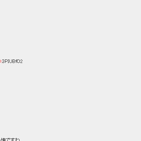
D:
3PIUBfO2
の塊ですね。