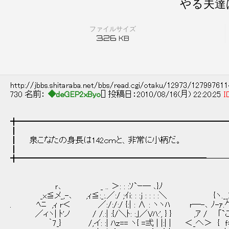
やる夫達
ファイルサイズ
326
KB
http://jbbs.shitaraba.net/bbs/read.cgi/otaku/12973/12799761
730 名前：
◆deGEP2xByo
[] 投稿日：2010/08/16(月) 22:20:25
I
╋━━━━━━━━━━━━━━━━━━━━━━━━━
┃
┃ 泉こなたの身長は142ｃｍと、非常に小柄だ。
┃
╋━━━━━━━━━━━━━━━━━━━━━━━──
ｒ､ _ .. ＞: : :ｿ`ｰ― ､}ﾉ 
_x≦メ_,-､ ,ｨ≦:_:.／:/ ;ｲi: : :j : : : :＼ {ヽ.__
. ﾍﾆ ,ｨ r＜ ／:/:/:/ {:| : ∧ : ヽヽﾊ r―-､ ﾉ-ｧ.
／ィヽ| ﾄ'ノ / /.:| :{/＼ﾄ: :｣／Vﾊ:', } } ,ｱ / ｢`
｀7_} /,イ: :| ﾊｚ== ヽ{ =弍 | |:| | ＜_へ＞ { ｆ=}