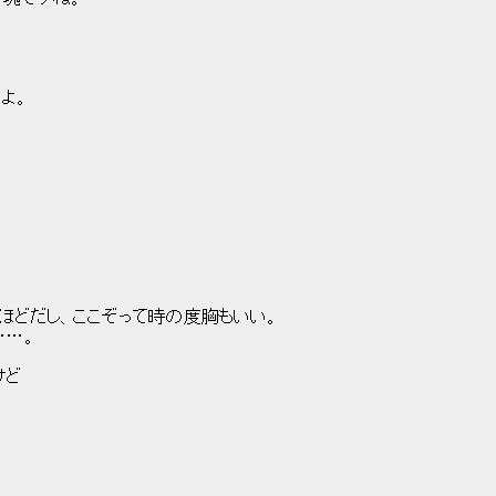
よ。
し、ここぞって時の度胸もいい。
…。
ど