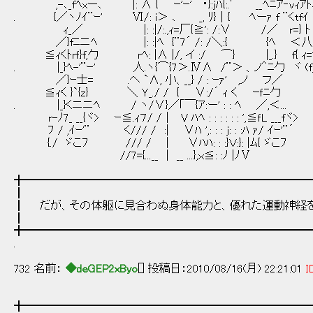
,-､_fﾍxー､ |: ∧ { ｰ'ｰ' ･}:jﾊ{:.′ __ﾍﾆｱ‐vｨｱﾄ､
. {／ヽﾉｲ¨ｰ' Ⅵ/: i＞ ､ _, ﾘ}│{ ﾍーｧ f ¨くtfｲ 
ｨ_／ |: :|/:.,ｨ=厂{≧': /:∨ /／ r=} ﾄ {__
／}fﾆニﾍ |: :|ﾍ {¨7´ /: /＼:{ {ﾍ ＜八_
≦ｨくﾄrｆ}f,勹 rﾍ: |∧ |/, イ :/ ⌒} |_.} f{ ｨ
. |_}ﾍ-'¨ｰ' 人.ヽ{⌒{7＞.Ⅳ∧ /¨＞ 、ノ＾ﾆ勹 ヾ (f_
／}ｰ士= .ヘ `∧, 小、__} / : ｰｧ' ,ノ フ／
≦ｨく }`{z} ＼ Ｙ_./ / { ∨:/´ ｨ く ｰｆﾆ勹
. |_}くニニﾍ / ヽ/∨}／｢￣{ｱ:ー' : : ﾍ ／,＜...
r-ﾉ7_ __{ヾ> ｰ≦.ｨ７/ /│ V ﾊﾍ : : : : : : ',≦ｆL ___fヾ>
ﾌ / ,ｲｰ'¨ く/// / :| ∨ﾊ ',: : : ｊ: : :ﾊ ｧ/ ｲｰ'¨´
{./ ゞこﾌ /// / | ∨ﾊﾊ: : :}Ｖ:}: |ﾑ{ ゞこﾌ
//7={...__ | __ ...},ｘ≦: :ﾉ |ﾉⅤ
╋━━━━━━━━━━━━━━━━━━━━━━━━━
┃
┃ だが、その体躯に見合わぬ身体能力と、優れた運動神経を
┃
╋━━━━━━━━━━━━━━━━━━━━━━━━━
.
732 名前：
◆deGEP2xByo
[] 投稿日：2010/08/16(月) 22:21:01
I
╋━━━━━━━━━━━━━━━━━━━━━━━━━