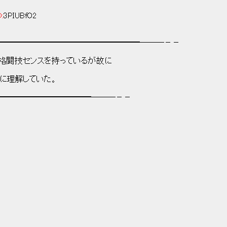
D:
3PIUBfO2
━━━━━━━━━━━━━━━━━━───－－
格闘技センスを持っているが故に
に理解していた。
━━━━━━━━━━━━───－－