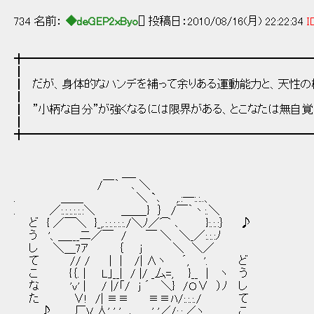
734 名前：
◆deGEP2xByo
[] 投稿日：2010/08/16(月) 22:22:34
I
╋━━━━━━━━━━━━━━━━━━━━━━━━━
┃
┃ だが、身体的なハンデを補って余りある運動能力と、天性の
┃
┃ ”小柄な自分”が強くなるには限界がある、とこなたは無自覚
┃
╋━━━━━━━━━━━━━━━━━━━━━━━━━
＿_
/￣｀ ､ ＼
. ＿＿ ＼ `､ ,.:─:.:..、
. ／:.:.:.:.:.:＼ ＿＿_} ｝ /￣｀丶:.＼
ど { ／￣＼ }_,.:.:.:.:.:./＼ﾉ／⌒ ､ }:.:.:｝ ♪
う '、＿___二／￣ / ￣ ＼ ＼_／:.:.:ﾉ
し ＼＿7ｱ ｛ j ＼ ＼／
て // / | ｜ /| ∧ヽ ´, '. ど
こ {｛. | L｣__| / |/ _厶=, }__ | ヽ う
な 'v' | / |/「/ j ´ ＼} /Ｏ∨ ）ﾉ し
た ∨! /| ≡≡ ≡≡ﾊ/:.:.:./ て
♪ 厂V 人' ' ' ､_,__, ' '／/:.:.／ヽ こ