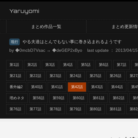
Yaruyomi
まとめ作品一覧
まとめ更新情
やる夫達はとんでもない事に巻き込まれるようです
現行
by ◆0mcbD7Vsac → ◆deGEP2xByo last update ： 2013/04/15 
第1話
第2話
第3話
第4話
第5話
第6話
第7話
第
第21話
第22話
第23話
第24話
第25話
第26話
第2
番外編2
第40話
第41話
第42話
第43話
第44話
第4
埋めネタ
第58話
第59話
第60話
第61話
第62話
第
第76話
第77話
第78話
第79話
第80話
第81話
第8