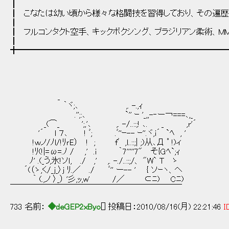
┃
┃ こなたは幼い頃から様々な格闘技を習得しており、その遍
┃
┃ フルコンタクト空手、キックボクシング、ブラジリアン柔術、M
┃
╋━━━━━━━━━━━━━━━━━━━━━━━━━
_
｀ヾ;､ ,. -.,ｨ
.'';:､ `'' ｰ '_,,-‐ー￢===､,_
_(⌒_ ';,'､ ,. -/..::;! ､. _ ,r'´
'´ l ７､ ! ﾞ; .ﾞ''ｰ-- ｰ''.ヾ,i´ `ﾍ , '
!ｗノ/ﾉl/!ﾘｒE） ! ; fﾞ ,l..::;| ;)从､Д ﾟ !)ィ
!ﾘ(!|=ω=.ﾉ / ,' .i ｀7'''''7" そ{Gﾍ`;ｨ
ﾉ' .(_う,氷!ソｌ, ./ ,' ,. -./..::;/、 "W` T ゝ
´(（ゝ,く/_j_〉j ﾘ.／ ./ ﾞ'' ー-- ' { ソｰヽ、ヘ
｀ (.,ノ 〉_） '彡,ｯ,w' /／ ⊂ﾆ) Cﾆ)
￣￣￣￣￣￣￣￣￣￣￣￣￣￣￣￣￣￣￣￣￣
733 名前：
◆deGEP2xByo
[] 投稿日：2010/08/16(月) 22:21:46
I