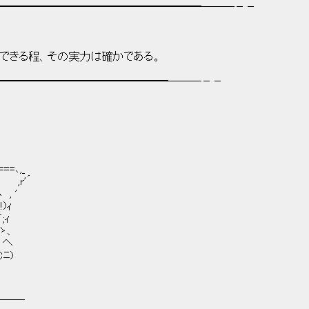
━━━━━━━━━━━━━━━━━━━───－－
できる程、その実力は確かである。
━━━━━━━━━━━━━━━━───－－
､,_
,r'´
, '
)ｨ
;ｨ
 ゝ、
ヽ、ヘ
Cﾆ)
￣￣￣