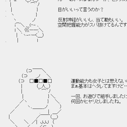
| ｀ ⌒´ﾉ
. | } 目がいいって言うのか？
. ヽ }
ヽ ノ 反射神経がいいし、当て勘もいい。
i⌒＼ ,__(‐- ､ 空間把握能力がスバ抜けてるんです
l ＼ 巛ー─;＼
| ｀ヽ-‐ーく＿）
. | l
（⊃￣￣＼
（⊃ _ノ ＼
（⊃ □■□■□ 運動能力も女子とは思えないほどだ
| （__人__） まぁ基本はヘタレてますけど…
| ｀ ⌒´ﾉ
| } ＼. 一回、お遊びで組手しましたけ
／ヽ } ＼. 何回かヒヤリとしましたね。
／ ヽ､＿＿__ノ ）
／ . | ＿／
| ／￣￣（＿)
＼ ＼ ／| ＪＪＪ （