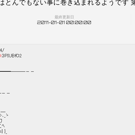
はとんでもない事に巻き込まれるようです 
最終更新日
2011-01-01 00:00:00
14/
D:
3PIUBfO2
━━━───－－
─－－
＿
>､_ゝ
勹
こﾍ
 }_