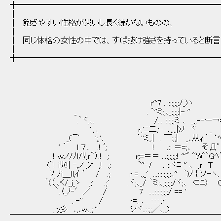
╋━━━━━━━━━━━━━━━━━━━━━━━━━
┃
┃ 飽きやすい性格が災いし長く続かないものの、
┃
┃ 同じ体格の女性の中では、すば抜け強さを持っていると断言
┃
╋━━━━━━━━━━━━━━━━━━━━━━━━━
r'''7 ..::::;;;;/_)ヽ
_ . `''ミ:;､_;;;;;|- ''
.｀ヾ;､. /....::::;;;ミ ､ _,,-‐ー￢===
'';:､ .r;'ﾆ二,ｰ: ､;;;;|)ﾉ ヾ _ 
_(⌒ ';,'､ ｀''ミ,.| . ￣:;;| _､从ｨi´ `ﾍ 
' ´ l ７､ .! ﾞ; ! ..:: ＝=;､ そДﾟ !
! ｗノ/ﾉl/ﾘ,ｒ＾）.! ; r;=＝＝ ...:;;;;;;! '''" "W^`Gﾍ`
(＾! ｉﾘ(!| =,ノ ,ﾝ' ,! .; `''-/ ..:::ヾﾆ '' ､ ,ｒ T
ｿ ﾉi＿ｌl,ｲ ′ / .; r = .,_' ...::::;;;;;､'' ｀)ﾉ { ソｰ
´(（;､く/_ｊ_ゝ ,;' .;' .ヾ;､_/ ｀ミ:､;;;;;;/ヾ;､ ⊂ﾆ) 
｀.〈_ﾉ‐′／ ./ 7 ....:::::;;;;/ == '
_, -'' / r=; ､....:::::::;r'
,.ｯ彡 ､,､w､,;:'' シヾ..::;;／､,_)
￣￣￣￣￣￣￣￣￣￣￣￣￣￣￣￣￣￣￣￣￣￣￣￣￣￣