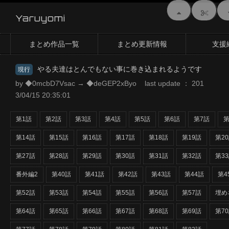
Yaruyomi
まとめ作品一覧
まとめ更新情報
支援
やる夫達はとんでもない事に巻き込まれるようです
現行
by ◆0mcbD7Vsac → ◆deGEP2xByo last update ： 201
3/04/15 20:35:01
第1話
第2話
第3話
第4話
第5話
第6話
第7話
第
第14話
第15話
第16話
第17話
第18話
第19話
第2
第27話
第28話
第29話
第30話
第31話
第32話
第3
番外編2
第40話
第41話
第42話
第43話
第44話
第4
第52話
第53話
第54話
第55話
第56話
第57話
埋め
第64話
第65話
第66話
第67話
第68話
第69話
第7