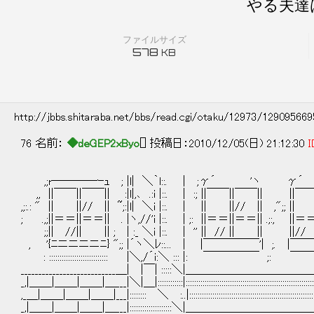
やる夫達
ファイルサイズ
578
KB
http://jbbs.shitaraba.net/bbs/read.cgi/otaku/12973/12909566
76 名前：
◆deGEP2xByo
[] 投稿日：2010/12/05(日) 21:12:30
I
,;r────ｰｭ ; |l| ＼｀l::. | ;γ´ 
,, ||￣￣||￣￣|| :|l|,､ .:i |::. | :; ||￣￣||￣￣|| |
,;:.: " || ||// || ~;:|l| ＼i |::. | || ||// || ,";
; .,;||＝＝||＝＝|| . |ヽ,//'i |::. | ;: ||＝＝||＝＝|| .;:
;;|| //|| || ; | :_ ＼i |::. | '' || // || || ||// |
, '{ﾆニニニニﾆ} ";; |´ヽ＼ﾚ::... | |￣￣￣￣￣'| ;. |
: :::::::::::::::::::::::::::: |＼,/´i:＼ ::: |: ￣￣￣￣￣ ;
___________________________＿| |￣| :::::＼|＿＿＿＿＿
_,|＿＿|＿＿|＿＿|＿___|＼|＿|::::::::::::|:::::::::::::::::::::::::::::::::::::::::::::::::::::::::
,_＿|＿＿|＿＿|＿＿|___|:::::::: ＼ :..|:::::::::::::::::::::::::::::::::::::::::::::::::::::::::
_,|＿＿|＿＿|＿＿|＿___|::::::::::::::::::::＼|＿＿＿＿＿＿＿＿