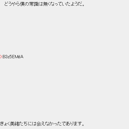
やら僕の常識は無くなっていたようだ。
D:
B3z5EMdA
きょく美緒たちには会えなかったであります。