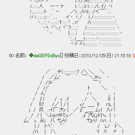
ヾ＼ﾊ〃ゝ ｉ:.:!/:.rl:ｉ:.:.:.:.:,':.:.:∧:
ｉ:.:.:.:.人 ―－ァ l:.:':.:,:ｉl l:.:.:.:/ｉ:.:ｲ/ ヽ!
!:.,:..:.:.:.:.ト ｀ ｰ ／l:.:.:/!ﾊl:.:.:
!ハ:.:.:.:.:ｉ:::::｀...､ イヽ !:./ l:./::::::::::::::
ヽ:.:.:',ヽ:､::::::T::::::ヾ ､>!' ∧::::::::::::::::::::::::::',
ヽﾍ ヾ＼:! ヾ｀ﾌ:.:.:.,' /::::::::::::::::::::::::::::::: ヽ
｀ヽ ｀ {:.:.: ｉ ｉ:::::::::,､::::::::::::::::::::::::::ヽ
',:.:.l＿__l::::::::::::ヽ::::::::::::::::::::::::
ヾ〃〃l:::::::::::::::丶:::::::::::::::::::::
80 名前：
◆deGEP2xByo
[] 投稿日：2010/12/05(日) 21:15:19
I
／ ..:ﾁく::::::::::::::７ /＼＼、 ＼
/ ／厶'' ￣ ´ ￣ ＼≫ｘ 丶
/ /≫´ ￣ヾ.
. / //′ ﾄ ＼､ '.
/ ん′ ハ :、 i
. / jリ / ｨ ,ｲ , / ＼ }} |
/ {{7 /／ | / | ｨ/ _＿ }! ﾊL.:|
j / 爪 .:イ厂 大ｒ | ／ j厂__＿ 厶ｲ ∧バ
, / / | ＼ﾚiz=fﾁミｨ／ ;√汽心}小ｖ | i
厶:′v 从i 八 弋rり 弋ｔ:り ﾊﾊ l 、
. | / トﾍ`. ¨´ / L/ ﾄ＼
. /ﾊ | i＼ 'ｲ ∧ 〃 }