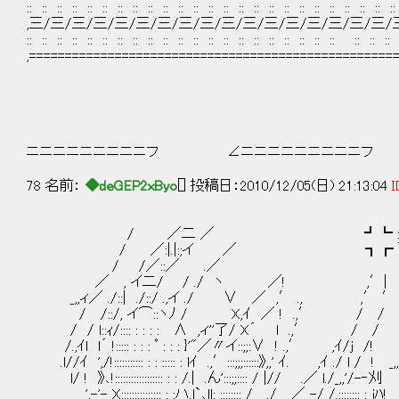
:: :: :: :: :: :: :: :: :: :: :: :: :: :: :: :: :: :: :: :: :: :: :: :: :
,三/三/三/三/三/三/三/三/三/三/三/三/三/三/三/三/三/
:: :: :: :: :: :: :: :: :: :: :: :: :: :: :: :: :: :: :: :: :: :: :: :: :
,===================================================
ニニニニニニニニニフ ∠ニニニニニニニニニフ
78 名前：
◆deGEP2xByo
[] 投稿日：2010/12/05(日) 21:13:04
I
/ ／二 ／ ┛┗ :::| 
/ ／:|.|:;イ ／ ┓┏ ＼|
/ /／::／ .／ ヽ-'
／ , イ二/ / ./ ヽ ／! ,′| ヽ∨:
_,,ィ／ ./::| ./::/ .,イ ./ ∨ ／ ,′ ., ,′ ′ 
/ /::/, イ⌒::ヽﾉ / X,ｲ ／ ! .,′ / / 
/ / l::ｨ/:::: : : : : ∧ ,ィ''了/ X´ l .,′ / /
/.,ｲl l´ !::::: : : : ﾟ : : : }'"／〃イ::;;:∨ ! .,′ ,ｲ/j 
.l//ｲ ',/!::::::::::: : : ::::: : lｲ .,′:::;;;::::::》,,' ｲ. ,ｲ ./ l / !
l/ ! 》､!:::::::::::::::::: : : /.| .ん':::;;:::: / |// .／ l./_,,'/-‐刈 
',-'- X::::::::::::::: : :ハ.l`､ll: :::::::: / ./ ／ -/ /.:;;::::: : 