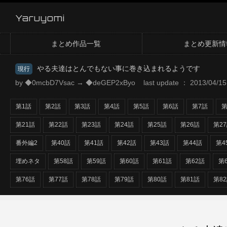
Yaruyomi
まとめ作品一覧
まとめ更新情
やる夫達はとんでもない事に巻き込まれるようです
現行
by ◆0mcbD7Vsac → ◆deGEP2xByo last update ： 2013/04/15 
第1話
第2話
第3話
第4話
第5話
第6話
第7話
第
第21話
第22話
第23話
第24話
第25話
第26話
第2
番外編2
第40話
第41話
第42話
第43話
第44話
第4
埋めネタ
第58話
第59話
第60話
第61話
第62話
第
第76話
第77話
第78話
第79話
第80話
第81話
第8