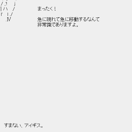
 ,'! j
 .,'ｲ ./| ハ / まったく！
l ./
l | .Ⅳ 急に現れて急に移動するなんて
:! / ∧! 非常識でありますよ。
' |:| すまない、アイギス。