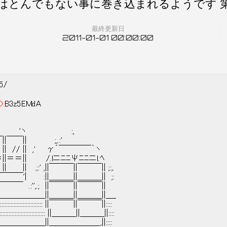
はとんでもない事に巻き込まれるようです 
最終更新日
2011-01-01 00:00:00
95/
D:
B3z5EMdA
'ヽ γ´ 'ヽ :,
|￣￣||￣￣|| ;,.:'
; || || // || ,' γ´￣￣￣￣｀ヽ
, ||＝＝||＝＝|| /.lニﾆﾆΨﾆﾆニl.ﾍ
| || .;:' ,||￣￣￣||￣￣￣|| ;:,.
￣￣￣￣￣'| :||＿＿＿||＿＿＿|| ;:
: ￣￣￣￣￣ .:'',.; ||￣￣￣||￣￣￣||
＿＿＿＿＿＿＿＿＿＿＿＿||＿＿＿||＿＿＿||＿_
:::::::::::::::::::::::::::::::: ||￣￣￣||￣￣￣||::::
:::::::::::::::::::::::::::::::: ||＿＿＿||＿＿＿||::::
＿＿＿＿＿＿＿＿＿||＿＿＿＿＿＿_,||::::