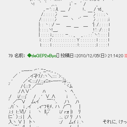
ヽ! ｀ ｀ ,､.､ ｉ｀ ‐ ´ / _ どう
,.－': ::λ ＿ / !､ / ⅵ_
/.: : : : :冫 ＿ ＿￣冫: : : :.ヽ
/: : : : : :冫 ヽ '´ 冫.: : : : :.ｉ
|: : 丶: :/ ー ＿ ＿ '|: /.: : : : ｌ
|: : : :.ヽ!＿. ￣ !:': :/: : : ｌ
| : : : : ｉ:,: : : : : －. . _ _ . . : :´ヽ:': : : : |
ｉ: : : : ｉ': : : : : : : : : : : Y : : : : : : : ｌ : : : : ｌ
ｌ: : : : ｌ : : : : : : : : : : : !: : : : : : : :.ｌ : : : : !
79 名前：
◆deGEP2xByo
[] 投稿日：2010/12/05(日) 21:14:20
I
, -─… '"´_¨ﾆ‐-.．_
／ ,.イ孑7/::ヽ＼:::::｀>:._
., ' ／＜:::://:::;ｨﾆ=-─…斗:..、
′ /〈::::7 ／￣´ ｀ヾﾑ
./∧∨´ ﾊ ヽ ﾍ.
./ i/:::::j′ / , ' ∨ ∧ ｉ ﾞ:、
′／⌒V 厶イ ￣｀ﾞ:､ ,ハ ,ﾊ
../l｀ヽ ｉ ,.イ ,.ィ''７ﾓﾒ､ ハ /'⌒! |
.ｉ::l l:::Ⅵ/ i ヽ {じ′ ｉ/ r:ｫ |l ﾘ
{ﾆ´ ）:::i | 人 ｀ .:.、i;ｿ ﾘ ,ハ
入ヽ ∨ } トヽ ::/ 厶ｲ ｉ .ヽ それに、けっ