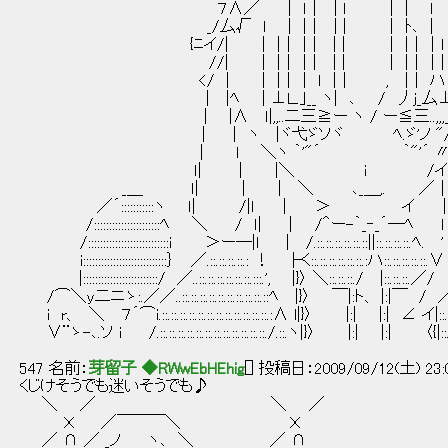
７∧／ ｜ ｌ｜ | l | | l l ＼}
_/厶√ l | |｜ | | | ﾄ､ | | {(
{ﾆイ/| | |｜｜| | | | |｜｜ｌ 
//| | |｜｜| | | | |｜｜| | 
</ | | |｜｜ ｌ |｜ , |｜ ハ ! 
| |ﾍ | ⊥Ｌ.｣__ ヽ| ､ / 丿j_厶
| |∧ ｌ|,,..二三≧ー ヽ / ー≦三..,,,_ﾘ
｜ | ヽ |ヾ弋ゞソヾ ﾍ.ゞ'ノ "/ / 
| l ＼ヽ ｀'"´ ｀"'´ 〃／ 
ｌ| | |＼ i /イ l 
_＿ ｌ| | | ＼ ､_＿,. ／｜ ｜ 
／´:::::::::::ヽ ｌ| /|ｌ ｜ ＞ イ ｜ | | | ／
/::::::::::::::::::::::ﾍ ＼ / ｌ| | /＾ー-｀_‐_´―ﾍ ｌ ' | ／.::
/:::::::::::::::::::::::::::i ＞ー―|l | /.::.::.::.::.::.::||::.::.::.::.ﾍ. ' / 
i::::::::::::::::::::::::::::｝ ／.::.::.::.::.: ！ ├く::.::.::.::.::.::.:ハ::.::.::.::.::.∨ 厶イ 
|:::::::::::::::::::::::::/ ／..::.::.::.::.::.::.:::.', |}〉 ＼::.::.::./ |::.::.::.／/ /.::.::.::.
/⌒＼y二ニゝ:.／／..::.::.::.::.::.::.::.::.::.::ﾍ |}〉 ￣|:ト、 |:|￣ / ／.::.::.::.::.::.::
i r、 ＼ ７´⌒i.::.::.::.::.::.::.::.::.::.::.::.::.:∧ l|}〉 |:| |:| ∠ イ|::.::.::.::.::.::.:
∨¨ゝ-､.ソ i /.::.::.::.::.::.::.::.::.::.::.::.::./.::.ヽ|}〉 |:| |:| 〈{|::.::.ヽ:.::.::.::.
547 名前：
芽留子 ◆RWwEbHEhig
[] 投稿日：2009/09/12(土) 23:
くじけそうでも迷いそうでも♪
＼ ／ ＼ ／
Ｘ ／￣￣￣＼ Ｘ
／ ∩ ／ _ノ ヽ､ ＼ ／ ∩