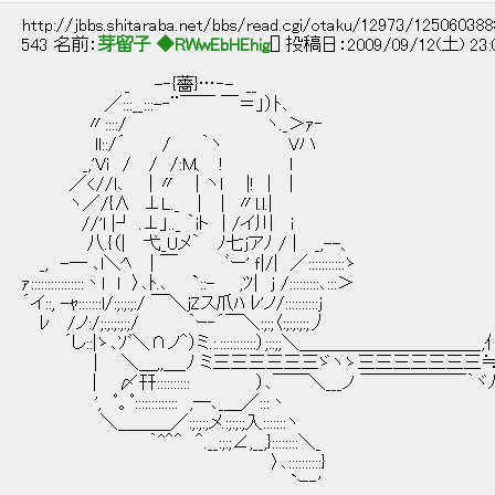
http://jbbs.shitaraba.net/bbs/read.cgi/otaku/12973/12506038
543 名前：
芽留子 ◆RWwEbHEhig
[] 投稿日：2009/09/12(土) 23:
_ -‐{薔}…‐- __
／:::__:::-‐¨￣￣ ￣＝」）ﾄ､
〃::::/ ヽ._＞ｧ‐
ll::/´ / ｀ヽ Vハ
_,'Vｉ / / /:M、 ! l
／<//l､ | 〃 ｜ヽl |! | |
ヽ／/{∧ ⊥L._ | ｜ 〃l.l.|
//'l |┘ .⊥」.._ ｀iト | /イ川 i
八.{（| 弋_Uメ｀ ﾉ七ｊアﾉ / | _,--、
_, -― ､l＼ﾍ | ￣ ﾞー' ｆ|/| ／:::::::::::ゝ
ｧ::::::::::::::::丶l l 〉､ﾄ.､ `::- ,ﾂ| ｊ /:::::::::､:::＞
´イ::, -ｬ:::::::l/:;:;:;:/ ￣＼ｊZス爪ﾊ ﾚ'ノ/::::::::::j
ﾚ /ノ:/;:;:;:;:;/ ｀ｰ‐´￣＼:;:;〈:;:;:;:;丿
´し::|ゝ､ｿﾞ＼∩ノ＾）ミ.:.:::::::::::）;::;;＼＿＿＿＿＿＿＿＿＿＿_,仆f,
| ＼＿,,＿_ﾉ ミ三三三三三三ゞヽゝ三三三三三三三≒
| 〆幵:::::::::: ）､￣￣＼___ノ ￣￣￣￣￣￣｀ヾ
', ﾟ。ﾟ::::::::::::: ,─､_＿／:::丶
＼＿＿＿／:;:;:;メ.:;:;:;入:::::::ヽ
｀^＾＾ ＾.__:;:;∠,__,}::::::::＼_
〉､::::::::::}
`ｰ‐'