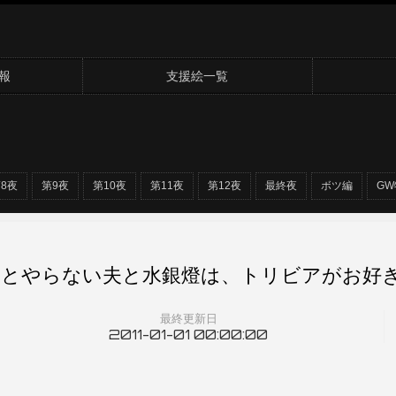
報
支援絵一覧
8夜
第9夜
第10夜
第11夜
第12夜
最終夜
ボツ編
GW
とやらない夫と水銀燈は、トリビアがお好き
最終更新日
2011-01-01 00:00:00