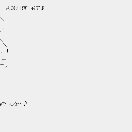
 見つけ出す 必ず♪
＼
: ＼
|
／
＼
 ＼
、 l
| |
仁 」
⌒ノ
心を～♪