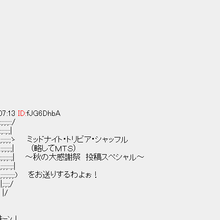
07:13
ID:
fJG6DhbA
::/
:;|
:;:;:;ゝ ミッドナイト・トリビア・シャッフル
:;:;:;:;| （略してＭＴＳ）
:;:;:;:;:;:;::;| ～秋の大感謝祭 投稿スペシャル～
:;::;:|
;| 弋;:;:;:;:;:) をお送りするわよぉ！
:;:;/
 |/
ｼｬｷｰﾝ！