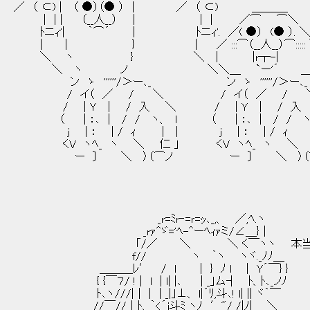
／ （ ⊂) | （ ●）（● ） | ／ （ ⊂) ＿＿＿_
| | | （__人__） | | | ／⌒ ⌒＼
ﾄニｨ'| ｀⌒´ | ﾄニｨ'. ／( ●） (● ）. 
| | } | ／ :::⌒（__人__）⌒::::
＼ ヽ } ＼ | |r┬-| 
＼ ヽ ノ ＼＼＿ `ー'´ ＿
ン ゝ ''''''/＞ー､_ ン ゝ ''''''/＞ー､_
/ イ（ ／ / ＼ / イ（ ／ / 
/ | Ｙ | / 入 ＼ / | Ｙ | / 入
（ | ：､ | / / ヽ、 l （ | ：､ | / / ヽ
j | ： | / ｨ | | j | ： | / ｨ 
くV ヽﾍ_ ヽ ＼ 仁 」 くV ヽﾍ_ ヽ ＼ 
ー 〕 ＼ 〉（⌒ノ ー 〕 ＼ 〉（
_r=ﾐr‐=ｒ=ｯ､_,、 ／,ﾍ.ヽ
_rｧ^ゞ='ﾍ-^ーﾍｨｧミ/∠＿}｜
｢/／ ＼ ＼ く￣ヽヽ 本当の 
f// ヽ ｀ヽ ヽヾ._ﾉﾉ＿
＿＿＿ﾚ′ / ｌ | } ﾉ l | Y´￣} }
{ {￣７/ ! | l | l| |､ | _｣ム┤ ﾄ、ﾄ､_ノﾉ
ﾄ､ヽ///|｜ | | _|｣⊥、 l|´ﾘ,斗､! l| || ヾ｀￣
//￣//｜ﾄ、｀<´j斗ﾐ ヽﾉ ′"/ /|ﾉ| ＼