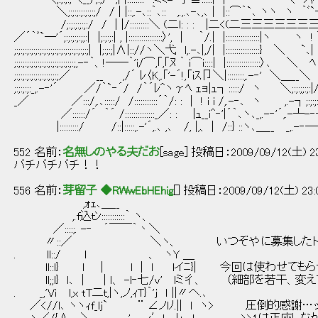
＼;:;:;:;:;:;:;/ / | |::,.-､::｀､:: ,.,.､-､,､ | |::⌒｀`､ ヽヽ ヽ ｀ﾞ`
/;:;:;:;:;:/ / | |/:::::::::＼ (二l: : : |二
／´｀ﾞ`―'´;:;:;:;:;;:| |;:;:;:| , |::::::::::::::::〉', | ｀/.| |::::::::::::::::|ヽ
;:;:;:;:;:;:;:;:;:;:;:;:;:;:;:;:;:;| |;:;:;|∧|:://ヽ＼弋 l,.-､|,/| |::::::::::::::::
;:;:;:;:;:;:;:;:;:;:;:;:;:;:;,-‐｀、!──｀'i/⌒,｢,｢ﾇ ｀ i⌒i::::| |::::::::::::::::〉､ ＼ 
;:;:;:;:;:;:;:;:;:;:;／ __ ,/´ ﾚ〈K,.｢'-´!,「iｽ卩＼|::::::::,.-‐' ＼＿__＼ |_,/;:;:;:
;:;:;:;:_,.-‐'´ ／/｀`‐´/ /｀´ﾚ^ヽγﾍ ｪョ|ｭ┐:::::/ ヽ ＼;:;:;;:;:|/;:;:;:;:;:;:;:;:
_／ ／:::/,.､:::::/ /:::::::::::´｀/: : | ! i i /,.-‐､ ヽ ,.-┐;:;:;:;:;:_,-
／::::::/´ ｀´ /::::::::::::::_／: : |ｭ__i^‐'|´｀､ヽ､_,.-‐'´,.-┴-‐‐'´ _,.-‐'"´
|:::::::::/ /::|:::::,.-'´,.､ ,､ /, |,、 | /::} ::ヽ､＿__ _,.-‐──'´;:;:;:;:;:;::;:;
552 名前：
名無しのやる夫だお
[sage] 投稿日：2009/09/12(土) 23:
パチパチパチ！！
556 名前：
芽留子 ◆RWwEbHEhig
[] 投稿日：2009/09/12(土) 23:
,ｫｪ､＿__
,.f込ｔﾝ:::::::::::｀ ヽ、
／::::;. -‐ ´￣￣｀丶＼
〃::／ ＼ヽ、 いつぞやに募集したトリ
. ll::/ l 、 ヽY ＿
ll::l} ｌ | l | l lイﾆ}| 今回は使わせてもら
ll;;l} l､ | | ｌ、 -l‐七/ｖ' lミ彳、 （細部を若干、
. _,'Vｉ l,x tT二ｔ,|ヽ,ノ,ｨT}｀'j ｌ ||〃へ.､
／<//l､ ヽヽｨf_lｊ` ¨ ∠ノlﾉ.|| l ヽ> 圧倒的感謝…