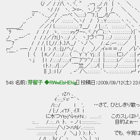
〈/ ／ / /八 ヽ､ヾ、″ ,.-┐_ノ /l | ヽ. ＼
＿_ ヽ/ // ヽ、＞=-､ ヽ_ﾉ_フ′| / ＼ ｀ヽ
_ゞ ｀ヽ､._／/ ,.-‐べ ＼:.:.:.〉⌒7､{＿ノ|/⌒ヽ、 ＼ ｀
_,.'´ ／,イ／ .:.:.:.:.:.:.＼ヽ/ / 〉.::.Ｙ.:.:.:.:.:.:.
＿＿__ノ ／／/ {:.:.:.:.:.:.:.:.:.:.:.:.:.７＿/ / |.:.:.:'、 :.:.:.:
｀ﾗ ￣｀ _, / / / _ゝ、.:.:.:.:.:rｯグｰ-､ヾ_/Y⌒i.:.:ヽ.:..:.:.:.:.:.:.
ノ _,..-‐'´ / / /／/7l_}ヽ.:.:/ ノ､ ヽ_}づヾ￣｝.:.:.ﾉ .:.:.:.:.:.:.:.
￣７ / / /, { {_//.:.ﾄ､}∧__/ ｀ヽノ ＼ /.:∠;:-‐.:.:.:.／ | 
r-'′,. -― / / ｌ｜ > /!.:.:|」/ヘ/__ / _ﾉ／,イ=＝＝､/ ／ﾚ
｀￣´ | 〈 | K／/.:.:.:./.:.:.〈 ｀Ｙ´Y´Yj.:.:.{ |.:.:.:.:.:.:.仁)／ :.:.
ヽ.j | l /.:.:.::/.:.:.:.;ｲ￣｀ﾌ^ﾂ^'/.:.:.:| |.:.:.:.:.:.:.l／ .:.:.:.:.
l ﾄ､!:.:./|.:.:／ ｀￣竺_／.:..:ノ{ |.:.:.:.:.:.;ﾉ.:.:.:.:.:.:.:.:.:| 
|| _}.:::l {:/ ,. -'´/＼.:.:.:.:.:.:.:｀ヽ､.:.:.:.:.:..:.:.:.:.:.:.r
548 名前：
芽留子 ◆RWwEbHEhig
[] 投稿日：2009/09/12(土) 23:
, ｒZﾊ ､
ｲ:::::,ゞ=' ¨｀ヽ
/l::::/ l ', …さて、ひとしきり歌った
/ {::/ ,ィTﾒ , ｲﾇ l
に水つＹｔｯjﾍﾚtｯ!Ｎ.:: .........::: このス
:::..... /..::....ﾊ ﾄ､ - ノ l.:::::::::::::::.:.... 目的よぉ…
.........:::::::::::::::::::::::/＼!＞ﾊﾒlﾚ'､::::::::::::.
.::::::::::::::::::〈 / ＼」 ） )::: ﾄ､ヽ でも、今宵
/ /! ,､ |V /´ ヽ ヽ＼_| ヽ!