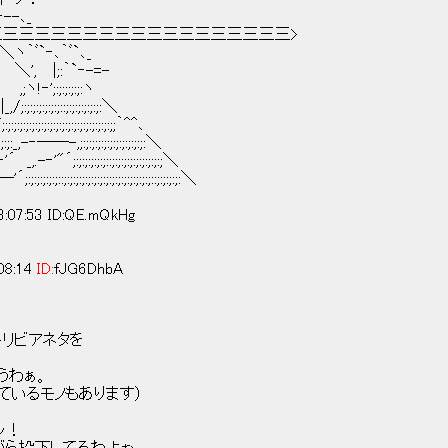
‐--､_
<(二三三三三三三三三三三三三三三三三三三三三三三三三三>
 ヽ ! ＼ヽ｀ﾞ`‐､｀ﾞ`､_
} ＼ `､| ＼', |;:｀`‐-=-
ﾍ ,;ヽ!‐';:;:;:;:;:ヽ
;:;:;:;::;:;:;:;:;:;:＼
;:;:;:;:;:;:;:;:;:;:;;｀^^､
‐──-,;:;:;:;:;:;:;:;:;:;:;:＼
;:;:;:;:;:;::;:;:;:;:;:;:;:;:;＼
:;:;:;:;:;:;:;:;:;:;:;:;:;::;:;:;:;:＼
07:53 ID:QE.mQkHg
08:14
ID:
fJG6DhbA
ビアネタを
うわぁ。
変えているモノもあります）
ッ！