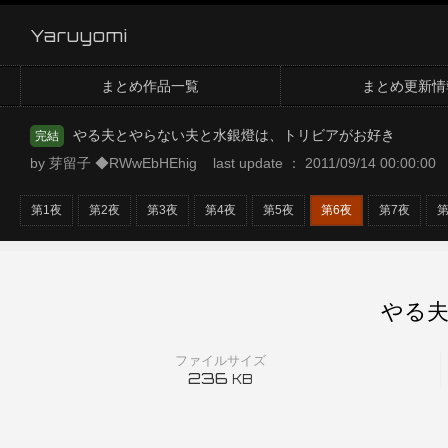
Yaruyomi
まとめ作品一覧
まとめ更新情
やる夫とやらない夫と水銀燈は、トリビアがお好き
完結
by 芽留子 ◆RWwEbHEhig last update ： 2011/09/14 00:00:00
第1夜
第2夜
第3夜
第4夜
第5夜
第6夜
第7夜
第
やる夫
ファイルサイズ
236
KB