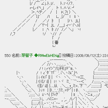
|/ /￣ ∠j､ﾄ､l/､ ﾄ､lヽ!/ﾌ､
r-レｲﾍ_」 ／ , ト 1､ﾊ Ｖ､┘
＞､ﾍテ／ / ｜ Ｋ.ﾌｌ 〉 ＼
／／´}｣'´ /l Ｌ. _|/￣ l li ヽ
.／／ / ／:/ |! | |ハ ｣L|
／／ / ／T'ｰ| ｣L /＿｣ ィｰ' l＼ｌｉ|
.／／ |／ l ,ﾍ {! // /／ ＼j ヽ!
/_ﾌ !/ ヽ// /'
｢ /
{ 薔
└'
550 名前：
芽留子 ◆RWwEbHEhig
[] 投稿日：2009/09/12(土) 23:
_,.-‐──‐-､ ＼;:;:;:;:;:;:;:;:;:;
／ //ヽヽ,､,､,､,､ヽ＼ 〉;:;:;:;:;:;:;::;
/ ! i r'ｲｼ^ｿ}｣幵}｣ﾃ^ョ､ヽ ／;:;:;:;:;:;:;:;
|ヽ / ! ｨ´ﾀ｀T「´ ', i＼ヽﾐk",|ﾍ |;:;:;:;:;:;:;:;:;:;
ヽ;:ヽ | i ｲK「 || | ヾヽ ヽ＼ ｀ﾞ`‐=三_ |;:;:;:;:;:;:;
ヽ;:ヽ .| !}〈{/ i|| | l ! ヽヾ ミ_｀｀ﾞ`‐-＜´ /;:;:;:;:;,.-､;:;:;:;
、 ＼:;＼ !}]{/ ii|| |､､从 ､＼_,._t_,ミ=､下｀ﾞ'.／;:;:;:;:;:;:
;:;＼ ＼;:;＼ 〉i !! | |ﾄ__',_',ﾐミ､=ﾃ'’| l lﾄ､ ヽ､_;:;:;:;:;:;:;γ |;
;:;:;:;:;＼ ',;:;:;:;＼i iiヽﾍ| |7=ﾅ｀ ｀ | ll ､＼ ',‐ﾆェ_､;:;/
‐-､;:;:;:;＼ ',;:;:;:;:;:〉i,、､ﾊﾐﾆ=- _ '_, /l／| ＼ヽ､＼;:;:／
＼;:;:;:;:＼ |;:;:;:;/| |:,-ヽ',ヽ!｀‐- ｀.´-'´､| |､＼＼ ', ＼
＼;:;:;:;＼__/;:;/ ,| |::::::::ヽ:ミﾐ=-孑≦:::::| | ヽ ヽ ' ヽ ＼ 