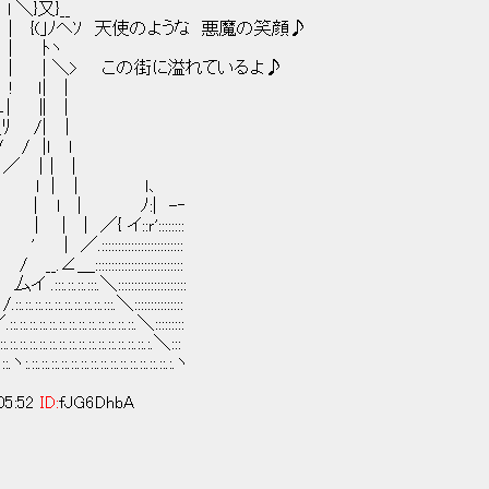
又}__
｣ﾉヘｿ 天使のような 悪魔の笑顔♪
| ﾄヽ
| ＼> この街に溢れているよ♪
ｌ| |
⊥| ∥ |
 /| ｜
|ｌ l
｜| |
| ｜ l､
l | ﾉ:| -‐
{ イ::ｒ'::::::::
:::::::::::::::::::::::
__.∠＿:::::::::::::::::::::::::::
.:::.::.::.:::.＼:::::::::::::::::::::
::.::.::.::.::.::.:::.＼:::::::::::::::
.::.::.::.::.::.::.::.＼:::::::::
:.::.::.::.::.::.::.::.::.::.:.＼:::
::.::.::.::.::.::.::.::.::.::.::.:.ヽ
05:52
ID:
fJG6DhbA