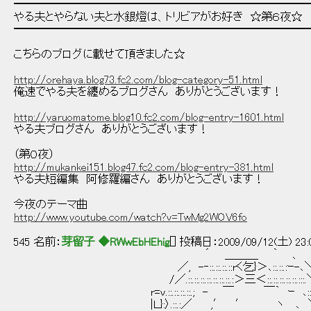
━━━━━━━━━━━━━━━━━━━━━━━━━━
やる夫とやらない夫と水銀燈は、トリビアがお好き ☆第６夜☆
━━━━━━━━━━━━━━━━━━━━━━━━━━
こちらのブログに載せて頂きました☆
http://orehaya.blog73.fc2.com/blog-category-51.html
俺速でやる夫を纏めるブログさん ありがとうございます！
http://yaruomatome.blog10.fc2.com/blog-entry-1601.html
やる夫ブログさん ありがとうございます！
（第０夜）
http://mukankei151.blog47.fc2.com/blog-entry-381.html
やる夫短編集 阿修羅編さん ありがとうございます！
今夜のテーマ曲
http://www.youtube.com/watch?v=TwMg2WOV6fo
545 名前：
芽留子 ◆RWwEbHEhig
[] 投稿日：2009/09/12(土) 23:
´ ＿＿＿ ｀ 、
／, -‐::.::.::.::rく乞}＞､::.::.:ｰ-､
/／.::.::.::.::.::.::.::.:＞三＜::.::.::.::.::.:::
r=ｖ.::.::.::.::.; - ￣ ￣｀ ｰ ､::.:.
|Ｌ}:〉.::.:／ ,′ ′ ヽ ､ ＼::.:.V