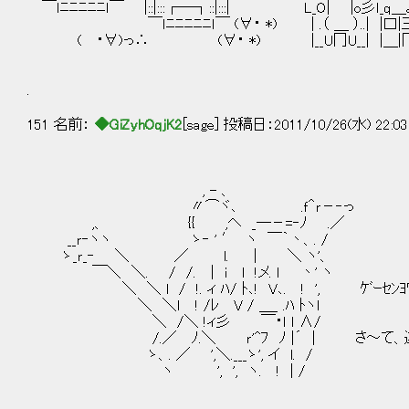
￣ｌﾆﾆﾆﾆﾆｌ￣ |::|:::┌─┐::|:::| L_O| |o彡ｌ_q＿｡｡｡_
￣ｌﾆﾆﾆﾆﾆｌ￣ (∀・ *) | .（ ＿ ）..| |口|三| | 
( ・∀)っ∴ (∀・ *) |__U冂U__| |＿|冂|＿| |
.
151 名前：
◆GiZyhOqjK2
[sage] 投稿日：2011/10/26(水) 22:03
, - 、
〃⌒ヾ､ .ｆ＾ｒ－‐っ
,、 {{ ,ヘ _―－=‐ﾉ .／
__ｒ‐ヽヽ ゝ‐ ' ′ ヽ ￣｀丶、. /
ゝ_ｒ_‐ ＼ ／ l. | ＼ ヽ'、
￣＼ ＼. / /. | i l !メ. ｌ 丶' ヽ
＼ ＼ l / !. ィ ﾊ/ ﾄ､! V､. ! ', ｹﾞｰｾﾝﾖﾜ
＼ ＼ｌ ! /ﾚ V / ＿_ .ﾊ ﾄヽl
＼ /＼ !ィ彡 ￣・ｌ ｌ ∧/
/.／ ﾉ.＼ ｒ'^ﾌ ﾉ |´ | さ～て、連
ゝ、. ／ ',＼.___ゝ', イ l. /
ヽ ', ', ヽ. ! | /