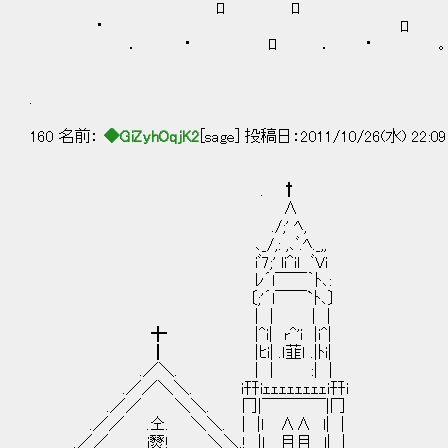
ﾛ ﾛ 
・ ﾛ 
． ・ ﾛ ． ･ ｡
.
160 名前：
◆GiZyhOqjK2
[sage] 投稿日：2011/10/26(水) 22:09
. †
∧
./;' ﾍ,
､_/,: ,､ﾞ.ﾍ._,,
iﾞ7;' li^il ﾞVi
ﾚ´l￣￣｀ﾄ､:
〔;'´l￣￣`ﾄ､〕
| | | |
╋ |^i| r^'i |i^|
┃ |ﾋi| .ｌ韮ｌ .|ﾄi|
.／＼. | | :| |
.／／＼＼. i幵iｪｪｪｪｪｪｪｪi幵i
.／／ ＼＼. 冂|￣￣￣￣|冂
.／／ .仝. ＼＼. | |l ∧∧ l| |
.／／ i燹! ＼＼.! |l 目目 l| |