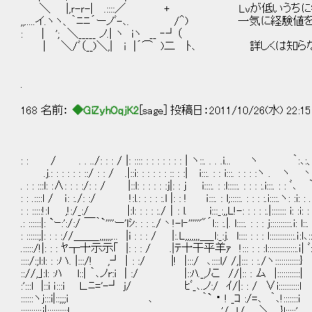
＼ |,ｒ-ｒ-| .::::／ + Lvが低いうちに
,,.....イ.ヽヽ、｀ﾆﾆ´ーノﾞ-､. /＾) 一気に経験
: | '; ＼_____ ノ.| ヽ iヽ __ ‐┘（
| ＼/ﾞ（__)＼,| i |´⌒ )二 ﾄ､ 詳しくは知
.
168 名前：
◆GiZyhOqjK2
[sage] 投稿日：2011/10/26(水) 22:15
: : / . . ../: : : / |: :::: : : : : : : : | ヽ::. . . .i... ヽ ｀:､
.j.: : : : : : ::/ : : / .|::i: : : : : : :: : :| i:::. : : i:::. : : : :ヽ . 
. : : :::l: :∧: : : :/: : / |::l: : : : : :j|: : j i::::. : :l:::::. : : : :.i:::. : 
: : .::::l / ｉ: :./: :/ !:l.: : : : :.l |: : ! ｉ:::. : l;:::::. : : : :.i::::.ヽ: 
: : :::::!:ｌ ,!:/_:/ |:l: : : : :./｜: l. i:::_:,,L!-: : : : :.|::::::: i: :i: 
.: ::::::|: `ｰ:':/:/ ￣｀`''''ー'lｼ: : : :./丶!-l‐''''''"´l:: :.|. l::::. : : : j::::::::::.i
: ::::::;|: : : ://＿＿_,,,,,,... |i : : : / |:.L,,,,,,,＿_l:_:j. l:::: : : : l::::::::::::.ｉ:l､::
.:::::/!|: : : ﾔ┬十示示｢ |: : : / .|ﾃ十干平羊ｧ !::: : : :l::::::::::::::.ｉ| ﾞ:;:
::::/:;l:l: : :ハ. |:::/! ,┘｜: :/ |! |:::/ ､::::l/ /,|::: : :./ヽ::::::::::::} '
:://,｣:l: :ﾊ l::| ｀､ノr:ｉ | :/ |::ﾊ._,ﾉこ //|:: : ム |:::::::::::| i
:':::l |::i ｉ:::i Ｌ.ﾆ='-┘ j/ ﾋﾞ_､.ノ:/ ｲ/|: : / ∨i::::::::::l 
::::::ヽj:::i|::;;;i ､ ｀` ・ ! _ｺ :/=､ ｀､!:::::::i 
::::::::::j|::::::::::! ,'/_,,!/ ＼. }l::::;