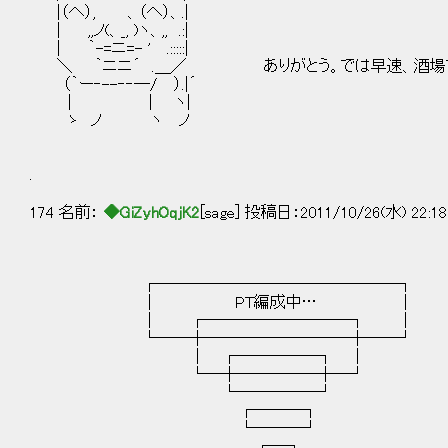
|（へ）, 、（へ）、.|
| ,,ノ(、_, )ヽ、,, .:|
| ｀-=ニ=- ' .:::::|
＼ ｀ニニ´ .＿／ ありがとう。では早速、酒場でP
（｀ー‐--‐‐―/ ）.|´
| | ヽ|
ゝ ノ ヽ ノ
.
174 名前：
◆GiZyhOqjK2
[sage] 投稿日：2011/10/26(水) 22:18
┌───────────────┐
│ PT編成中… │
│ ┌─────────┐ │
└──┼─────────┼──┘
│ ┌─────┐ │
└─┼─────┼─┘
└─────┘
┌───┐
└───┘
┌─┐