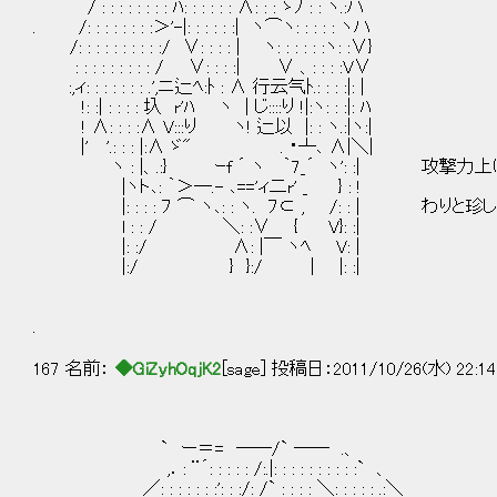
/ : : : : : : : : ﾊ: : : : : : ∧: : : ゝﾉ : : ヽ.:ハ
. /: : : : : : : :＞'-|: : : : : :| ヽ⌒ヽ: : : : : ヽハ
/: : : : : : : : : :/ ∨: : : : | ヽ: : : : : :ヽ: :∨}
: : : : : : : : : / ∨: : : :| ∨ 、: : : :V∨
:,ィ: : : : : : : .',ニ辷ﾍ:ﾄ : ∧ 行云气ﾄ.: : : :|: |
!: :| : : : : 圦 r'ﾊ ヽ | じ::::り !|:ヽ: : :|: ﾊ
! ∧: : : :∧ V:::り ヽ! 辷以 |: : ヽ.:|ヽ:|
|' '.: : : |:∧ ゞ" . ・┴､ ∧|＼|
ヽ : |、.:} ｰf ´ ヽ ｀7_´ ヽ': :| 攻
|ヽト､: ｀＞―.- ､=='ィ二r' _ } : !
|: : : : ﾌ ⌒ ヽ､: : ヽ. ﾌ⊂ , /: : | わり
l : : / ＼: :∨ { V}: :|
|: :/ ∧: |￣ ヽﾍ V: |
|:/ } }:/ | |: :|
.
167 名前：
◆GiZyhOqjK2
[sage] 投稿日：2011/10/26(水) 22:14
` ー＝= ――/` ―― .、
,．: ¨´: : : : : /:.|: : : : : : : : : :` 、
／: : : : : : :': : :/: /` : : : : ＼: : : : : .:＼