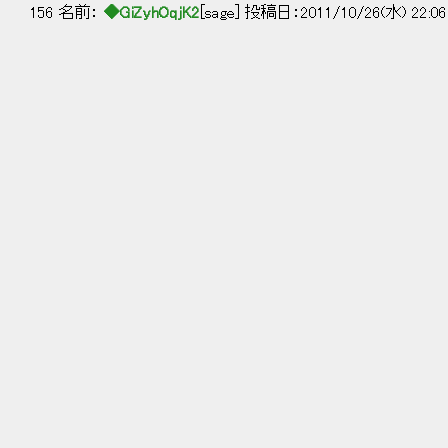
156 名前：
◆GiZyhOqjK2
[sage] 投稿日：2011/10/26(水) 22:06
ｶﾞｼ