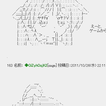
,ィ´,:: :: :: :: ::/: :: :: ;ｲ､:::､:: .: :: :: :: ::＼
__,/::_:/::; ::/:: ::/:: :/|:::/| ∨:|:: :: ::.､::.:ヽ､::｀ヽ
／;;;;ﾏ;;/:.:/:::ｉ: :: :⌒://:/ | |::|;⌒:: ::.ｉ:: :: ::ヽ､::＼
／;;;;;;;,|;;;;|::/|: ::|:: :/:／__'" | _|/_ヽ､: :; :|:: : :: :: :ﾄ‐-｀
ヽ､_;;/{_;;|;/;;| ::|:: ;ヤﾁﾃｫ゛ 'ｨｧﾔ:7∨::|: :: ::ｉ: ::|
ｊ:::∧;: ::{ |:.:|/ ､込:z:;i ﾋ::z;ｊ, ヽ:;ﾘ::: :;/:::/
|:: ::∧:弋|;/, `-‐' ､ ｀‐" ._）:|: :/|:;/ えーと、
ｊ:: :: :∧:: :ﾍλ 。_ 丿::::|;/ '´ ゲー
|: :: :: ﾊ:: : :∧｀＞ ､ __ |:| ,.ィ´::ｉ:: ::|
|:: :: :::ｉλ:: : ∧__,.-‐ｊ. Τ|:|､_.|:: ::ｉ.: ::|
{:: :: :ｉ:| ヽ;: :: :｀ヽヾ＝=="|:| ｀ヽ;:!:: ::}
.
163 名前：
◆GiZyhOqjK2
[sage] 投稿日：2011/10/26(水) 22:11
____
／:;:;:;:;:｀ヽ.
./;／ ヽ;:',
/;/ __,.ﾍ､___!___
,. |/'"´::::|:::::ヽ::::::::::::｀"'' ､
,. ,. ''::::::!:::::::::/|:::::::::i:::::::::::::::::::､:::::ヽ､