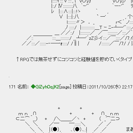
|:::::ｲ::::∨::::', { Vひｙj! Vひｙjｿ |l ヽ::|::::レ´
|::/ Ⅳ:::::::::::八 ｀ｰ'" ｀ー‐'" ﾘ７Ⅳ::::::
ﾚ |::::∧::::|::::!ゝ ｀ , ∨:／:
∨ |::::|::八 ` 一' , 个ｰ'":::::::
l:::::::::〃＞ ． _ r＜´ ノ::::丿:::
丿::::::/ |:::::::::::::::＿Ｔ ｰ ﾆ-┴─'"
＿ ／／::/ |:::::::::::／ ／￣:::::::::::／:::
／::￣￣￣￣::::＿::::::::::/ __┴─'´ｚZ彡イ::::／￣:::::／/7
／／::::／:::::::-‐─一ｫ:::::/ /∥| / /:::::::::／￣/7/
↑RPGでは無茶せずにコツコツと経験値を貯めていくタイプ 
.
171 名前：
◆GiZyhOqjK2
[sage] 投稿日：2011/10/26(水) 22:17
+ +
ｍ ｎ _∩ + + ∩_ ｎ ｍ
⊂二⌒ __） + /＼＿＿_／ヽ + （ _⌒二⊃
＼ ＼ ／'''''' '''''':::::::＼ ／ ／
＼ ＼ |（●）, ､（●）､.:| ／ ／ まあ貰