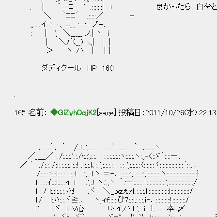
. | ｀-=ﾆ=- ' .:::::::| + 良かったら、
＼ ｀ﾆﾆ´ .:::::／ +
,,.....イ.ヽヽ、ﾆ__ ーーノﾞ-､.
: | '; ＼_____ ノ.| ヽ i
| ＼/ﾞ（__)＼,| i |
＞ ヽ. ハ | |｜
ダディクール HP 160
.
165 名前：
◆GiZyhOqjK2
[sage] 投稿日：2011/10/26(水) 22:13
．.:.:´:．:´:.:.:./:.!:.',:.:.:.:.:.:.:.:.＼:.:.:.ヽ｀:.:､:.:.:.ヽ
／_＿／:.:./:.:.:.':.:.ﾊ:.:',:.:. ｉ:.:.:.:.:.:.:ヽ:.:.:.ヽ:.,-<::ゞ｀::::ー..
／ ´ ./:.:.:/:ｉ:.:.:.:.!:.:! .!:.:.l､:.:',:.:.:.:.:.:.:.: ',:.:.:.:〈:::::::ヾ::::::::::::::::｀::...､
. /:.:.: ':.:l:.:.:.:.l:,:l ',:.:l ゝ:＝-､_:.:.:.:',:.:.:.:',::::::::::ヽ:::::::::::::::::::::}
l:.:.:.:ｲ:.:l:.:.:イ:.l .',:.! ヽ:'.,ヽ:.:｀:ーl:.:.:.:.l:::::::::::::',:::::::::::::::::/
l:.:./ l:.:l:.:.:.:ﾊ:! .ヾ ＼_,,xzぇｧl:.:.:.:.l:::::::::::::::l:::::::::::::/
l:/ l:.ﾊ:.:.ヾ≧.､ ヽ,ィf::::::ひ7:.:l,:.:.:.ｉ‐．::::::::::!:::::::::/
!' .l:lゞ:. l:.:V心 !ゝイ,ハ:l ',:.:ｉ }_...:::::夲､〆