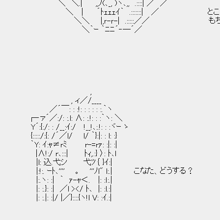
＼ ＼.| ,,ﾉ(､_, )ヽ､,, .::::| ／ ／
＼ | ´ﾄｪｪｪｲ｀ .:::::::| ／ ところ
＼＼ |,ｒ-ｒ-| .:::::／／ もちろん
＼｀ｰ ｀ﾆﾆ´‐―´／
,
, ィ／/____
／´￣: : :!: : : : : :.｀ヽ
┌‐ァ´／:/: :.l: ∧: :.!: : :｀ヽ: ＼
Y´:{:/: : /__:ｲ:/ !__!､:.!: : :ヾｰ ゝ
{:::::/:{: /´／l/ l/ ｀}:|: : l: :}
｀Y: ｲ:ｬ≠rﾐ r-=rｧ: :|: :|
|∧!:/ r､:::| ﾄｨ,.:} 〉: ﾄ､l
|l: 込.弋シ 弋ﾂ｛ }ｲ:|
|:!:. ｰﾄ､'''' ｡ '''ﾉl" l:.| こなた、どうする？
|:.ヽ: :| ｀ ｧ-ｬ＜. |: :ｌ:.|
|: :.}: :| ／l ></ ﾄ､ |: :l.:|
|: :.|: :|/ |／}::::{ヽ!l V: :ｲ.:|