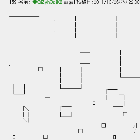
159 名前：
◆GiZyhOqjK2
[sage] 投稿日：2011/10/26(水) 22:08
￣￣￣￣￣￣| . | | |＿＿＿
| . |
| . |
| |＿＿＿＿＿＿＿＿| 
| |
| 
＿＿＿＿＿＿| ┌─┐ |￣￣￣￣￣
. │ │ | | 
. └─┘ | 
□ |￣￣￣￣| |
| | |＿＿＿＿＿＿| ／|
| | ! 
|￣￣| . |＿＿＿＿
|＿＿| |￣￣|＿ 
┌┐ |＿＿| |
└┘ ﾛ | | 
|＼ |￣￣| ￣￣
| | |＿＿| □ |
＼| . 
□ /|
□ |/ □
ﾛ □ ﾛ ロ 