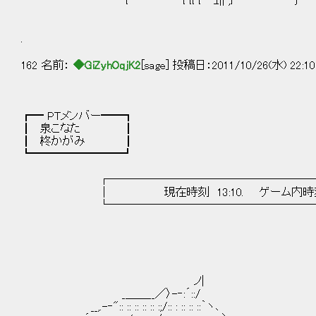
{ { {{ {'´`ｭ|| ;}´￣￣￣⌒~｀｝
.
162 名前：
◆GiZyhOqjK2
[sage] 投稿日：2011/10/26(水) 22:10
┏━ PTメンバー━━┓
┃ 泉こなた ┃
┃ 柊かがみ ┃
┗━━━━━━━━┛
┌────────────────────
│ 現在時刻 13:10. ゲーム内時刻 
└────────────────────
ノ|
_＿＿__／〉-‐:´::/
__,.-‐":: :: :: :: :: :;/:: : :: :: ::｀ヽ､