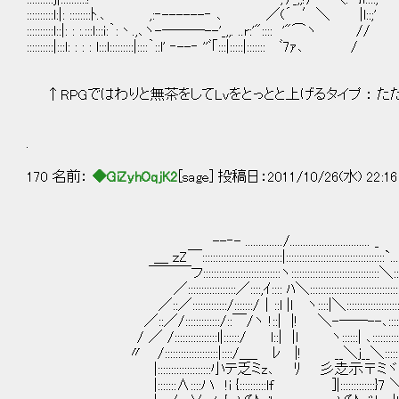
::::::::::l:|: ::::::::ﾄ.､ ,:‐------‐ ､ ／(´
::::::::::l::|: : :.:::l:::i:｀:丶.,､ヽ-―――--'_,,. ..r:'":::: '"⌒ヽ //
::::::::::|:::l: : : : l:::l:::::::::|::::｀::l' ‐--‐ ''ﾞ｢:::|:::::|::::::: ﾞ7ｧ､ /
↑RPGではわりと無茶をしてLvをとっとと上げるタイプ ： た
.
170 名前：
◆GiZyhOqjK2
[sage] 投稿日：2011/10/26(水) 22:16
--‐- ............../.............................. _
＿ ｚZ￣::::::::::::::::::::::::::::::|:::::::::::::::::::::::::::::::::::::`..
￣￣￣フ:::::::::::::::::::::::::::::ヽ:::::::::::::::::::::::::::::::::＼:
／::::::::::::::::::／::::,ｲ:::: ﾊ＼:::::::::::::::::::::::::::::::::
／::／:::::::::::::/:::::::/│::l |l ヽ::::|＼::::::::::::::::::
／::／/:::::::::::::/::￣/ヽ !::| |! ＼-──--､:::::
/ ／ /::::::::::::::::l|::::::/ l::| |l ヽ::::::| ､::::::::
〃 /::::::::::::::::::::|::::/＿_ ﾚ |! __＼j__＼:::::
|::::::::::::::::::::小テ乏ミz､ ﾘ 彡赱示〒ミヾ::::::
|:::::::∧::::ハ !i {::::::::::lf ]|:::::::::::::}7 ＼::::::!: