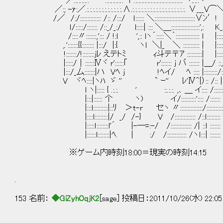
／.:.:.:.:.: '".:.:.:.:.:.: ￤.:.:.:.:.:.:.:.:.:.:.:.:.:.:.:.:. ヽ:.:.:ヽ
／:; -ｧ:／.:.:.:.:.:.:.:.:.:.:.:.:.∧.:.:.:.:.:.:.:.:.:.:.:.:.:.:.:.:.:.:. ∨___V⌒
/／ /:/:::::::::::::: /:: /:::/ ｌ:::::: ＼:::::::::::::::::::::::::::∨ﾝ′
ｌ/:::::/::::::: /::_/_:/ l:::::| ::: ＼＿:::::::::::::::::::',: K
/::::〃:::::::,'::: / !:l ',:: lヽ´:::::＼｀:::::::::::::::: ｌ |::
,.':::::::{{:::::::: |:::/ |:{ ヽl ＼|_ ＼ ::::::::::: | |::
!:::::::/!::::::::jﾚ えテトﾐ ｨ斗テ〒ｱ ::::::::::| |:::
|:::::/│::::::Ⅳヾ r'::::::｢ r'::::::: j バ ::
|:::/_厶:::::::|ハ Vﾍ j !ﾍイ/ ﾍ :::: |:::::::::/:
V ヾﾍ::::|ヽﾊ ゞ '' ` ｰ'' ﾚ'Ⅳ^|）:: /:: |
l ヽ|::::: { .:.:. ' ::.:.:. ,､ ＿ イ:::: /::::::
|:::|:::::: 个 ヽ) イ/::::::::::':::: /
|:::l::::::::::|::ﾘ ＞t-r セヽ 〃:::::::::::::::/:::::::::::
|::::l:::::::::|/ _/ /-} V /::::::::::::::
|:::::ｌ::::::::l'´ |-―=:-/ /:::::::::::::: /| ::ｌ ::::::: 
|::::::l::::::::|ﾍ. | :/ /::::::::::::: /ヽｌ:::| ::::::: 
※ゲーム内時刻18:00＝現実の時刻14:15
.
153 名前：
◆GiZyhOqjK2
[sage] 投稿日：2011/10/26(水) 22:05