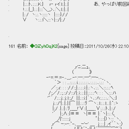
. |:.:.:ﾄ､:.:.:.Ｋ:} ｒ‐ ｒイ:l:.|:.:| あ、や
. !:.:.:|__}:.:.:|::::＼_,,>､:＼:l.:|:.:|
|:.:/ ヽ:.:.ヽ::::::ヽ |::::::}:/:/
∨ ヽ:.:.:l＼:::ヽ|:::/|:./
.
161 名前：
◆GiZyhOqjK2
[sage] 投稿日：2011/10/26(水) 22:10
,r'ﾆ:二ｭ､
（ 》
-‐=:＝:=-.､__,..-‐:─::─'':─-..､_
｀＞ : : ...::.:.:.:ｉ.:.:.:.:.:.:､:.:.:.:.､:.:.:｀ヽ、
／::,ｨ: : : :/:/::;|:.:.:.:.ｉ:|:.:ヽ､:.:.＼:::.:.:.ﾍ
/:;／/:.:;.::/:/:::/|:.ｉ:.:.:|:|:.:.:.:.ﾍ: : : ＼::.:.ﾊ
'"´ /:.:.:ｊ:.:j:.l::;/ |:|:.:::ｉ:|｀ヽ､:.ﾊ::.:.:.:､:＼::}
j:.::/'|:.:|:.|:|⌒ |:|:.:.::ﾘ ⌒ヽ:.:l::.:.:l:
|:;/ .|:.:|::.ﾘ_＿_!'∨::|_＿__∨:.:.:.ﾄ､|:::/
'´ |:;∧::}≡≡ ヽ|≡≡ |:｀ヽ|:::.:〈、
,ﾉ|'::::::::ｊ ’|:.:.::|）ヽ:::｀ヽ、
. ,r'⌒ ｰ:-‐:`-､＿ｰ'ｰ' ＿ ｊ:.:.:.| ,イ´｀ヽ::〉