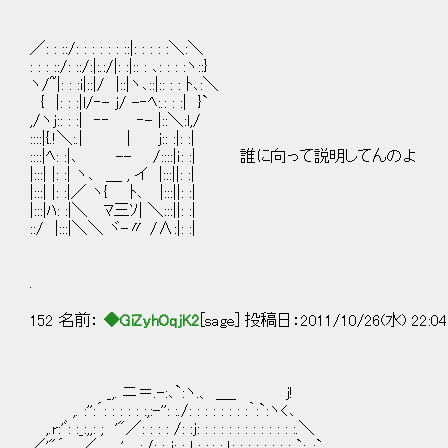
／: : ::/: : : : : : ::|: : : : :＼:＼
: : : ::/: ::/:|:.:/|: :|:: : ､: : : :ヽ::}
ヽ/~|: : :i|::|/ |::|ヽ､::|:: : : ﾄ､:＼
{ |: : :|l/‐- ｊ/ -‐ﾍ:.: : :| }`
,/ヽｊ:: : :| ‐‐ ‐- |::＼:l,/
::::|{.!＼:.| | ｊ:: :|: :|
::::|ﾍ: :|､ -- /::::|ｉ: :| 誰に向って説明してんのよ
|:::| |: :| ヽ､ ＿ , イ |:::||: :|
|:::| |: :|／ ヽ{ ﾄ､ |:::||: :|
|:::|ﾊ: :|＼ ﾏ三ｿ| ＼:::||: :|
::/ |:::|＼＼ ヾ-〃 /∧:|: :|
.
152 名前：
◆GiZyhOqjK2
[sage] 投稿日：2011/10/26(水) 22:04
_,. ニ＝.-:､`:ヽ.、 ＿_ j!
,. :'':´: : : : : :,:-'': :./: : : : : : : :｀:`:ヽ<､
,.r:'ﾞ: :_:,,: ; '"／: : : : /: :j: : : : : : : : : : : : :.＼
／'"´ ／ , ' :./: : j: : l : :,: : !: : : : : : : : `:､:`.、