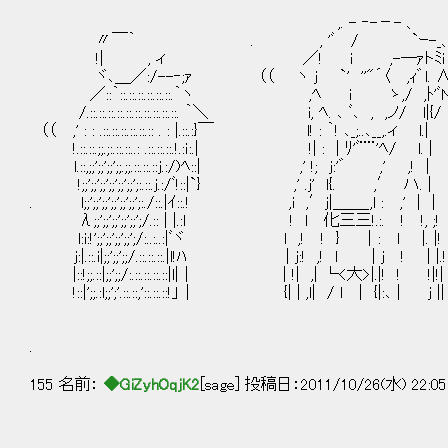
,. - ‐-－- 、
〃￣｀ . , 'ﾞ / `ｰ-_
!| , ィ ／! i ,-―ｧトﾐi
ヾ､＿／:/--‐;ｧ （（ ヽ j `' ''"´〈 ,ｨ゛l. 
／::｀::.::.::.::.::.::.｀ヽ ,ﾍ i ゝ,/ ,ﾄ'ﾞ
/.::.::.::.::.::.::.::.::.::.::. ｀＼ i, ﾍ. ､ ﾞ､ , ,ノ/ l|{/
（（ ,' : : .::.::.::.::.::.:: . : |.::.:}￣ l! : ｀! ､_;..､__,.ィ l.|
!.::.::.;;.;:.::.::..: .::.::.::.!.:ｉ:.| !| : |
l.::,;;';;';;';;.;;.::.::.::j.:/)ﾍ::| ,' !; 
!;;';;';;';;';;';;';:.::.j.:/ﾞ!::|`} ,' .j' l{. ,′ ハ. |
. l;;';;';;';;';;';;';:./::.|ｲ::.! ,i ,′j|＿＿_
λ;;';;';;';;';;';/.:: | |.:l ! l 化三三!.:
l:i:!';;';;';;';;';/:..:..:|ﾞヾ l ,! ! } ｜: l |. |!
j:|.::.i|;;';;';;/.::.::.::.|l!ﾊ | j:! ,! ｌ | j ! | |.!
|::!;;.::|;;';;/:.::.::.::.::|l|｜ | !| ,| └<大>|.|! ! !|!|
!::|';;.:l;;';'.::.::,'::.::.::!」｜ {| | ,l| / l | {|:､ | j ||
.
155 名前：
◆GiZyhOqjK2
[sage] 投稿日：2011/10/26(水) 22:05