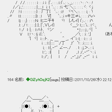
/ /./. : : : : : i: : :.i i: :|ﾞ､: : :.:i::lﾞ:､: :､_;,.: : : :ヽ: :ヽ: :.!
/／j:.;'.: : : : : :.::|:_:_:ｌ i: l. ﾞ:､: : ::!i 弋ﾞ:＼:::. : : :.ヾ: ヾ:j
// .!:l: : : : : : ::::}: : 厂丁{ ﾞ:､: ::i:! ヾﾍ＼:::. : : :i; : ﾞ!
..〃 l:l: : : : : : ::::|l: :.ｌ Ⅵ ﾞ:､:.i =キ三≠i､: : : :iﾍrゝ
/ lj: : :,|: : : :::Ｎ: :ヒニ干ｷ ヾ! |ノしｲ| lﾞ;:､: : :iﾍ
.l: :./ !: : : ::|::}; |ﾞ:,∨しｲ} ヾ＿ｼ l:;::::ﾞi､: lヾ:、
!:./ l: |; : :l::ﾊ:ﾄ、 ヾシ' ・,!;:::::j:,:ヾ| `
V l:.!ヽ: lj i:{::ﾞ:. ′ ／!; : :i: :',
ﾞ{ ヾ| i:::::ト.. ,,_ ＾ _,,. イ＾i:::l; : :i:::: :.i
i: :.::l::|:::::￣:/丁 ,l'′`!: :.i::::::: :i.
i; : :l:|,.-''" ∠--､/ . l: :.j,＞､:: i.
l::',: :.l| ｜ / ,.l :/,.-''"ヽ: i.
l:::/',: :| l / ,,-'',,j:/' ,,-''" i: :i.
.
164 名前：
◆GiZyhOqjK2
[sage] 投稿日：2011/10/26(水) 22:12
/＼＿＿_／ヽ
／'''''' '''''':::::::＼
. |（●）, ､（●）､.:| ＋
| ,,ﾉ(､_, )ヽ､,, .::::|