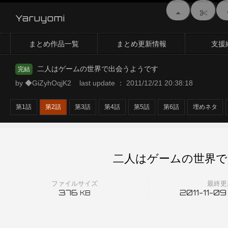
Yaruyomi
まとめ作品一覧
まとめ更新情報
支援
二人はゲームの世界で出会うようです
完結
by ◆GiZyhOqjK2 last update ： 2011/12/21 20:38:18
第1話
第2話
第3話
第4話
第5話
第6話
埋めネタ
二人はゲームの世界で
ファイルサイズ
最終更
376
2011-11-09
KB