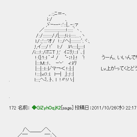
,..::;ﾆ＝-､
i::/ 、
,ゞｰ--‐::':::|,..-;:ァ
／:::::::::::::::;::::::::!::::::｀丶、
/::/::::::::::/:/|;:::::;!i::i::::::....､ヽ
l:/::;'::::'オ/ !:::/へ|:::::::::::ﾞ:.ヾ:、
,!,イ:::::/ !′ l::/ .lﾊ:::::|;;::::l
/i:::::!::/iTﾆT ,!;' ｲﾆﾘ,!:::l｀､:|
!:（|:'!::l ゜┘/ ﾟ‐：!:}::! ﾞ! うーん、いいん
|::::M::::!､ ｰ'‐' ィ:i!ﾘ
|::::|:::l:::ﾚﾞ'ﾏ￢＜:!::|::| Lv上がってく
!::::|x<!::l. l―| ,|::;!::|
. l::::;ヘﾐ､:ﾄ､ l !〃!ハ:|
.
172 名前：
◆GiZyhOqjK2
[sage] 投稿日：2011/10/26(水) 22:17
/＼＿＿_／＼
／'''''' ''''''::＼