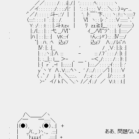
／／: : : : : /: : .:i|:./.| '.: : : : : :ﾍ: : : : : : : ヽ
／イ: : : : : : :/: : :.:/|:' | '.: : i : : : ∨: : :＼: : :〉=y‐..、
'’／/: : : : : :斗-:.:'/ | | ':. :ﾄ:￣｀卞､: : : ヽ:.:!:::ヽ:::::::7
〈:::::': : : : l ´: :|: : /. | Ⅵ ヽ: : ﾚ :` : : :∨::::::::`､′
Y: :/: : :l: : : |:.斗ぇzx | ﾘ zｪ≧廴_: : : : :V::::::::::::〉
. |:./{:.: : |: : :弋 __ﾉⅥ` ｲ__ノⅥ¨ﾂ`: : |: :|:::::::／
. |ﾊ | : : |:.: :| VK:::ｲ !ん:::j〃〉:.: .:Ⅳ:::::/
`|: : ﾊ:. :ﾍ 込zｿ 込zｿ ∧:.:/:ﾚi`ﾊ
Ⅳ: |:. :|__ ' / ,∨: |:.|i: :|
|: : .:ヽ:.|:∧ ::: - ::: /.7´: : : /: 
|:. :.__|:.: l＿ ＞- _ _ -＜_/: : : : /: : |!: |
|: { r｀ ,.-! |:.:.:.:.:.| ￣ |:.:.:.／: : : :,:ｲ: : : |: :'
y´ヽ Y ∧､V:.:.:.ﾍヽ _ ' /:.:./: : : :／} |: : : :∨
〈 ､` / j ﾄ､ ＼:.:.:.､ /:.:.ｨ: : ／ .|/: : : : .:l
>‐′イ/ k {＼ ＼:ヽ /／,ｲ:.:/ ／ V:.ｌ: : :l.:|
/＼＿＿_／ヽ
／'''''' '''''':::::::＼
. |（●）, ､（●）､.:| ＋
. | ,,ﾉ(､_, )ヽ､,, .::::| ああ、問題ない
. | ´ﾄｪｪｪｲ｀ .::::::| +