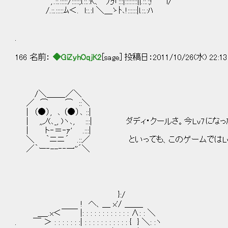
,'.::.:::::/:::::;l.::.:K、 乃「:::|::::::::||.::.:;! l/
/.::.:::::ﾑ＜. l::.:l ＼＿ゝﾄ､!::::::|l.::.:ﾊ
.
166 名前：
◆GiZyhOqjK2
[sage] 投稿日：2011/10/26(水) 22:13
/＼＿＿_／＼
／ ⌒ ⌒ ::＼
| （●）, ､ （●）､ ::|
| ,,ノ(､_, )ヽ､, :::| ダディ・クールさ。今Lv7にな
| ト‐＝‐ｧ' .:::|
＼ ｀ニニ´ .::／ といっても、このゲームではLv
／｀ー‐--‐‐一''´＼
}:/
! へ、＿ x'/ ＿＿_
＿_.x＜￣￣ |: : : : : : : : : : : : ∧: : ＼
. ￣ ＞ : : : : : : :| : : : : : : : : : : : { } ＼: :ヽ