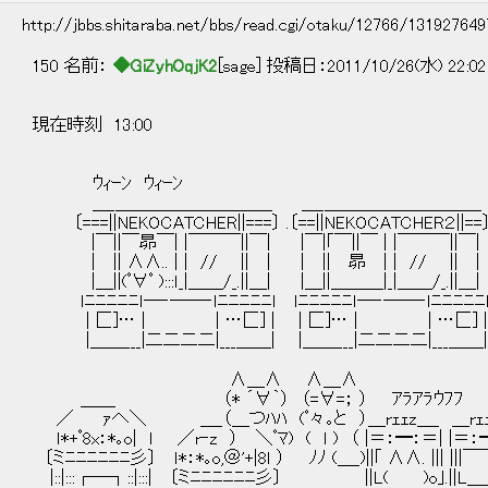
http://jbbs.shitaraba.net/bbs/read.cgi/otaku/12766/13192764
150 名前：
◆GiZyhOqjK2
[sage] 投稿日：2011/10/26(水) 22:02
現在時刻 13:00
ｳｨｰﾝ ｳｨｰﾝ
＿_＿＿＿＿＿＿＿＿＿ ＿_＿＿＿＿＿＿＿＿＿ 
〔===||NEKOCATCHER||===〕 .〔==||NEKOCATCHER２||==
|￣||￣昴￣| |￣￣￣||￣| |￣|｢￣||￣ | |￣￣￣||￣| ＿＿_ |：
| || ∧∧.. | | // || | | || 昴 | | // || | |両替|.
|＿||(ﾟ∀ﾟ ):::ｌ_|＿＿/_.||＿| |＿||＿＿＿|_|＿＿/_.||＿| |：：：
ｌﾆﾆﾆﾆﾆｌ―‐――‐ｌﾆﾆﾆﾆﾆｌ ｌﾆﾆﾆﾆﾆｌ―‐――‐ｌﾆﾆﾆﾆﾆ
| 匚]… | | …匚] | | 匚]… | | …匚] | ｢==== | 
|＿＿___|二二二二|___＿＿| |＿＿___|二二二二|___＿＿| |_
| ） 
∧＿∧ ∧＿∧ ﾊﾟﾗﾘﾗﾊﾟﾗ
＿＿ （* ´∀｀） （=∀=； 
／ ｧへ＼ ＿_（＿つﾊﾊ (ﾟ々｡と ）＿rｪｪz＿_ ＿rｪｪz＿_
ｌ*+ﾟ8x：*｡o| ｌ ／r‐z ） ＼ﾟﾏ) ( ｌ ) （ |＝：━：＝| |＝
〔ミﾆﾆﾆﾆﾆﾆ彡〕 ｌ*：*｡o,＠'+|8ｌ ） ﾉﾉ (＿_)||｢ ∧∧. ||| |||￣￣
|::|:::┌─┐::|:::| 〔ミﾆﾆﾆﾆﾆﾆ彡〕 ||L( )o｣.||L＿＿_.」