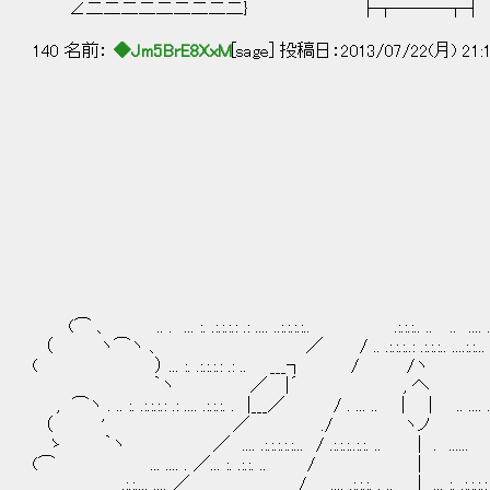
∠二二二二二二二二二} ├┬───┬┤ ｜
140 名前：
◆Jm5BrE8XxM
[sage] 投稿日：2013/07/22(月) 21:
(⌒ 、 .. . ... :. .:.:.:.: .: .... ..:.:.:.:.. .:.:.:.. .. .. .... .:.:
（ ヽ⌒ヽ 、 ／ / .. .:.:.:..: .:.:.:.. ....:.:...
( ） ... :. .:.:.:.: .: .. ___┐ / /ヽ
｀ヽ ／ |´ , へ
, ⌒ヽ . .. :. .:.:.:.: .: .... .:.:.:. . |___／ / . ... .. | | .. .... .. .
（ ' ／ ./ ヽノ
ゝ ｀ヽ ／ .... .:.:.:.:.:... / .:.:.:..:.:. .. | . ...... .
(⌒ ... .... . ／... :. .:.:. .. / |
.:.:.... .... ／ / .... .:.:.:. . .. | ... :. .:.:.:.: .: 