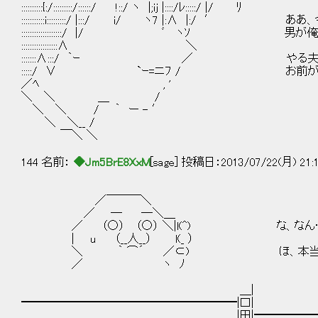
::::::::::{:/:::::::::/::::::/ !::/ ヽ |;iｊ |::::/ﾚ:::::/ |/ ﾘ
:::::::::::i:::::::::/ |:::/ i/ ヽ7 |:∧ 
:::::::::::::::::::/ |/ ﾞ ヽｿ 男が
:::::::::::::::::∧ ＼
:::::::∧:::/ ｀ｰ ／ やる夫、
:::::/ ∨ `ｰ=ニﾌ / お前がどうし
／ﾍ , '
＼ ＼ ＿ /
＼ ＼ / ｀ ー - ′
＼ ＼__ /
￣＼ ＼
144 名前：
◆Jm5BrE8XxM
[sage] 投稿日：2013/07/22(月) 21:
／￣￣￣＼
／ ─ ─＼＿
／ （○） （○） ＼|l(^) な、なん…
| u （__人__） l(_ ）
＼ ｀ ⌒´ ／⊂) ほ、本当に良
／ ヽ ﾉ
＿|
━━━━━━━━━━━━━━━━━━━|口|
|田|━━━━━━━━━━━