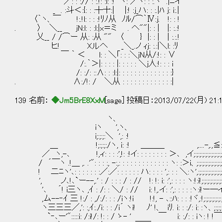
／: : :// : :.!: :l: :! ヽ: ／ヽ: : :.ヽ .
_ . :斗＜:{: : :┼十:| |:! :j_ハ: : :.|ﾊ j:
〈｀ヽ、￣ !:.!l: : : :!ﾘﾉ从 ﾉﾙ/⌒｀Ⅳ:j. !: : !
. 〉 ＼__ jN:l: : :l:|x＝ミ . へ""|: : | |: :.
乂__ / /⌒ー 从: :从 "" 〈 } |: : | | :.
ヒ! Xルへ _＼_.ノ ｨj: :.:|＼l: :ﾘ
￣ ｀ ＜ l: : ＼「: : :＼jN从/:!: : 
/:.｀＞|: : : : |: : : : : ＼j人:!: : : i
/: :/: ::∧: : :l:|: : : : : : : : : : : : : :}
. ∧:/!: / ＼从 : : : : : : : : : : : : :|
139 名前：
◆Jm5BrE8XxM
[sage] 投稿日：2013/07/22(月) 21:
ヽ、
iヽ ',ヽ、 , 
i;:;:;:＼ ',: :! , イ:;:;:
＿ !;:;:;:/ヽ, i: :! ＿＿＿ ,....-,.,≦:;:;:;:;:
／ ヽ,-､ !,ィ: : : :',!: :!イ: : : : : : : : ＞､ ,イ;:;:;:;:;:;:;:;:;:;:;:;
/ ´￣ヽ .!＿ ,. .'": : : :, -:,: : : : : : : : : : : : : ヽ: :＞i、;:;:;:;:;:;:;:;:;:;
! 二ﾆヽ'､: : : : : : :／:／: : : : : : ハ: : : : ',: : : ＼:ヽ',:;:;:;:;:;:;:;:;;:;
', ノ､!､`ー--,.' : / : : : / : // !: !: i: :',: : : : ヽ:!:i!;:;:;:;:;:;:;:
'､ ´! i三ヽ､ ,ｲ : /: : ＼/ : // i: !,.イ: :',: : : : :ヽ:i!ー―イ;:;
,ム--‐ｲ 三 !:/ : ,/:/: : : /iヽ:!i !:!, - ､::ﾊ: : : :!ヾ,:!;:
ヽ三三三／,': :,ｲ:./i: : : /i´ ヽi! ﾉ' !、 iﾘ. i: : :/: i: :ヽ、;:;:;:;:;
`‐､ー'":::::i: /:i!/: !: : / ゝ- ' ￣ i: :/: : 