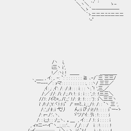
＼ヽ＼ ｀ﾞ ´ ゝ-
＼ゝ｀ー─────
｀ゝニニニﾆﾆニニニ
'-ﾟ
/ヽ i,
i三ヽ i:',
!／:ヽi: ! ＿＿ __＿＿＿
、＿__ , イ: ,. -: `:´: : : : : : : ≧ ､-/´三 三三/
`ー---／: :rマ: : : : : : : : : : :、: :ヽ/ 三三／
,ｲ: ,: ,ｲ': /: :/:.i!: : : i: : : ヽ:.`! ',三_／
/:／://: /i: /:,:.ﾊ: !: :i : i : : ',:.!: :!三三＼
//.!: /ｲミ=,､/i',:,' .!/: :i!: :!: : : ',!: :i＼三三ヽ
i' /!:/:,Y:ヾ.!::!:i` /' ==ﾐ､.i:_:_/:!: /: : `ヽ 三 ',
/:.',:/:i!:.i 弋リ ん::i iｱ:/:i:!/:!: : : : :i`ー-ゝ
/: r-./:'､ヽ、 ゞツ/'ｲ: :ﾘi : !: : : : :i
/: : i;;;;!: : :/;;;ヽ､ 。＿ , イ: : / .!: :i : : : 
, ィ=ニ-‐イ`ヽ__:_:::::'､. /_/: : :/ i: : !: : :
/::イ:::::::::::::::::::::: i ＼::.ヽ i/;`;!/、 i: : !: : : : :!