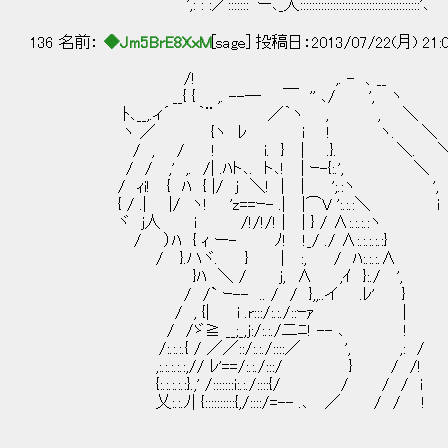
',: : :／:::::::｀ー､_入::::::::::::::::::::::::::::::::::::::::
136 名前：
◆Jm5BrE8XxM
[sage] 投稿日：2013/07/22(月) 21:
/! ,. - 、__
__{ { ,. --― ￣ '' ､/ ', ヽ
ﾄ､__,.ィ´ ｀¨ ／｀ヽ , , ＼
ヽ ／ {ヽ ﾚ i ! ヽ. ＼
/ , / ! i. } | .}. ＼. 
/ / ,' ,. /| .ﾊト､. ト､! | ｰ-{:.', ＼ 
/ ｨi! { ﾊ { |/ j ＼! | | ';.:ヽ ',
{ / .| |/ ヽ! 'z==ｰ- .| |⌒V ':.:.:＼ i
ヾ j人 i /!/!/! | | } / ∧:.:.:.
/ ）ﾊ { ｨ ー- ﾉ! !_/ ./ ∧:.:.:.:.:}
/ }.ハヾ. } | :, / ﾊ:.:.:.∧
}ﾊ ＼ / j, ∧ ,ｲ }:./ ', 
/ /` ｰ-- .. / / },,..イ .ﾚ' }
/ , {| i .r:::/:.:./::ｰｧ
/ /ゞ≧ __;_,j:/:.:./二ﾆ! -- ､
/:.:.:.{ / ／／::/:.:./::::／ ', ,: /
,:.:.:.:.:,// ﾚ'==/:.:./:::/ } / /!
{:.:.:.:.:}.,' /:::::::i:.:./::::{/ / / /
乂:.:.ﾉ| {::::::::::{,/::::/=-- .､ ／ / /