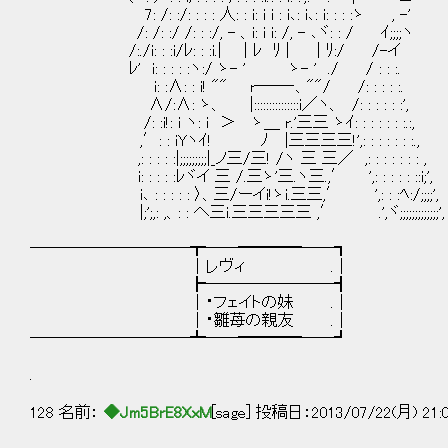
7: /: :/: : : : 人: : i: i i : i､: i､: i: : 
/: /: :/ /: : :/, - 、i: i i: /, - ､ヾ: : / ｲ;;;;ヽ
/:./i: : :i/ﾚ: : :i.| | ﾚ ﾘ | | ﾘ:
ﾚ' i: : : : :ヽ:/ ゝ- ' ゝ- ' ./ / : : :.
i: :∧: : i! "" r――‐、""/ /: : : 
∧/:∧: ゝ、 |:::::::::::::::i／ヽ、 /: : : : : :',
/: :i!: i ヽ: i ＞ ゝ＿ r.'三三 ゝｲ: : : : 
,′: : iYヽｲ! ﾉ |三三三三!',: : : : : : :.,
,: : : : :|;;;;;;;;;|_ノ三/三! /ヽ 三 三／ ,: : : : : : : ,
i: : : : :ﾚヾイ 三 /.三ゝ'三.ヽ三.,′ ',: : : : : ::i;',
i､ : : : : : 〉、三/ーイi!ゝi.三三,′ ',: : :ﾍ:/;;;;',
|;';,: ,、: : へ三i.三三三三三 ,′ .',ヾ;;;;;;;;;;;;;',
──────────┳──━━━━──┓
│レヴィ .｜
┣────────┫
│・フェイトの妹 .│
│・雛苺の親友 .│
──────────┻──━━━━──┛
.
128 名前：
◆Jm5BrE8XxM
[sage] 投稿日：2013/07/22(月) 21: