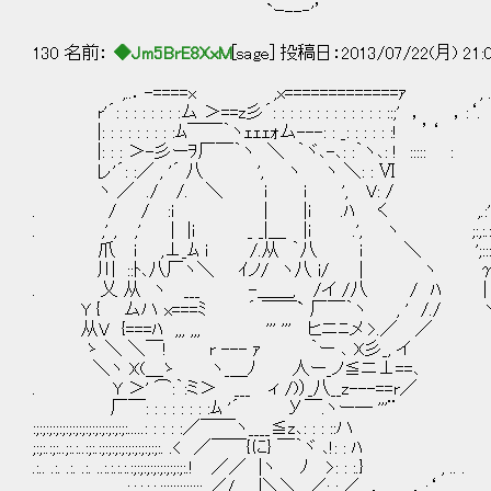
`ｰ--‐'’
130 名前：
◆Jm5BrE8XxM
[sage] 投稿日：2013/07/22(月) 21:
,..．-====x ,x=============
r'´: : : : : : : :ム ＞==z彡´: : : : : : : 
|: : : : : : : : :ﾑ￣￣｀ヽｪｪｪｫム---: : _: : : 
|: : : ＞-彡ーｦ厂￣｀ヽ ＼ ｀ヾ､-､: 
レ'´: :／ , '´ 八 ', ヽ ヽ ＼: : Ⅵ
ヽ ／ ./ /. ＼ i i ', V: / ,.. : : 
. / / :i | |i .ﾊ く ,.:'::ﾞ 
. ,' , ,' | |i _ _|＿ |i .', ヽ ;:,:.: ...:
爪 i ,⊥_ﾑ i /.从 ｀八 i ＼ ';:::::.:....:::::::
川 ::ﾄ､八厂ヽ＼ ｲノ/ ヽ八 i/ | ヽ γ
. 乂 从 ヽ ___ -＿＿, /イ /八 / ﾊ |
Y { ムハ x===ﾐ ´ ￣￣` 厂￣｀ヽ , ' /.
从V {===ﾊ ,,, ,,, ''' ''' ヒニﾆメ >
ゝ ＼ ＼￣! r --- ｧ ｀ー ､ X彡
＼ヽ X(＿ゝ ヽ_＿ﾉ 人ー_ノ≦ニ⊥
. Y ＞' ⌒:｀:ミ＞ ___ ィ /)）_八__z-
厂￣: : : : : : : :ﾑ '´ У￣.ヽー─ '
:;:;:;:;:;:;:;:;:;:;:;:;:;:;:.....: : : : :／￣￣ヽ__
;:;:.:;:..;:.:..:;:.:;:;:;:;:;:;:;:;:;:. .< ／￣￣{に} ￣｀ヾ ､!:
.:.. .:. .:. .:. ..:.:.:.:.:;:;:;:;:;:;:;:;:.!
.. .. . . .. .. .. ...:.:.:.:.:.:;:;:;:;:;:;