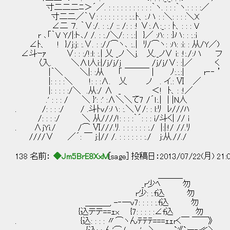
寸二二二ﾆ＞´／. : : : : : : : : : : :｀ヽ. : : :｀ヽ.: : : :／
寸二二／｀∨: : : : : : : : :.:.ﾄ、:.ハ : :＼: : : :＼X
∠二 ７. ｀∨:/. : :./ :: /: : :! ∨:.∧:_: : ﾄ、: : 
r ､「｀V Y/|:ト､/ /. : :./＼/: : :.:| }／ :ﾊ: : :}ハ: : :
∠ﾄ、 ! }/j:j: :.∨. : ://⌒ヽ､ :..| ﾘ/⌒ヽ: :ﾊ: :i: : 从/
∠斗ｰｧ ∨: : :/!:l: :.| 乂 _ノ ＼j. 乂._ノ∨ i: :!:./:
〈入. ＼∧l人i:|/j/j/j /j/j/∨: :|／ く
|｀＼ ＼|: :从 「 ￣￣￣ | ﾉ:.:.:| r‐
|: : : :＼ !: : :∧. 乂 ノ . イ.: Ⅵ ／
|: : : : :/＼ .从:/ ∧ _ ＜! ﾄ、: 
.' : : : / ＼ }': :' :∧＼＼て7 /´ｌ:.|
. /: : : :/ / .斗ﾄv/:ハ: :.＼∨/: : l:ﾘ ﾚ///ﾊ
/: : : :/ ＼ 从////!: : : :｀´: : : i/斗く| // i
. ∧jYi./ /⌒ Ⅵ///.ﾘ. : : : : : : :./ |:|:!/ //.ﾘ
////∨ ／´: ￣ j:|// /. : : : : : : :./ j:从.//./
138 名前：
◆Jm5BrE8XxM
[sage] 投稿日：2013/07/22(月) 21:
＿＿＿
_r少ﾍ 勿
r少: :.f込 勿
＿＿＿, -‐─v7: : : : :.f込 勿
{込テテ==ｪx {7: : : : :∠f込 勿
. {込: : : : 〃⌒ヽんﾃﾃﾃ===ｪｪrく￣ ￣￣》