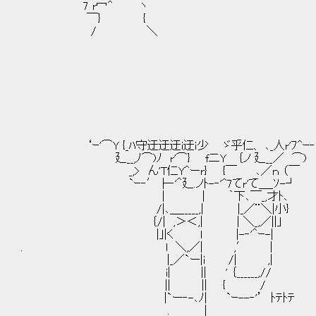
7 r冖^ ヽ
￣} {
/ ＼
‘ｰ'⌒Y {_ﾊ守迂迂迂i迂ｉ少 ゞ乎仁、 ､_人r'ﾌ^ｰ
廴__,ﾉ⌒)ﾉ r'⌒} f二Y ｛ノ 廴__／ ⌒)
_,> ん'T仁Y^ーr} {￣ ､／ｎ （￣
`ｰ‐′├‐'＾廴.ノﾄ-‐'^7てr'て＿_ｿ-┘
| | ｀下､￣_,才ﾄ､
/|､＿_____,| |_／¨＼|小}
｛/| ,＞＜,| | ＼_,／||｣
|｣|く l |-‐'＾ｰ-|
. l ＼,／| ,′ |
|_／`ー|i /| ,|
i| || ' ｛______,//
|| || { /
|`ー‐-､ﾉ| `ｰ--‐'’ ﾄﾃﾄﾃ
. |