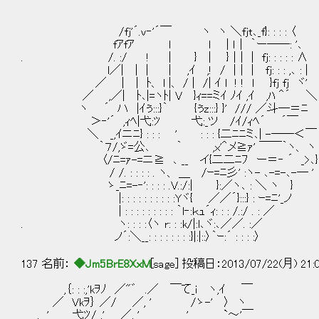
/fj'´.v‐'´￣ ヽ ヽ ＼fjt､_f}: : : : 〈
fｱfｱ l l | ｌ｜ ｀ー――: '､
. /. :/ ! | } | }｜| | fj: : : : : ∧
l／| | | ｜ ,ｲ ,! / |｜ | fj: : : ,､ : |
／ | | ﾄ、 l |、 / | /| ｲ l ! ! l }fj fj ヾ'
／ ,／| ﾄ､|=ヽﾄ| V }ｨ==ミｲ ﾉｲ ,ｲ ,ﾊ ＾´ ＼
ヽ ´ ハ |ｲぅ:::}｀ {ぅz:::} }' /// ／斗―＝ﾆ
＞‐'´ ,ｨﾍ|弋:ﾂ 弋:_ツ /ｲ/ｨﾍ´ ´￣ 
＼ _,ｲニﾆ} : : : ' : : : {二ﾆﾆミ
｀７/,ゞ=公､ ｀ ,x'＾メ≧ｧ' ￣￣｀ヽ、 ヽ
〈/ﾆ=ｧ-=ニ≧ ､ __ イ{二二ﾆﾌ ー＝‐ ´ _>､}
/ /. : : : : . ヽ、 ＿ /ｰ=ﾆ彡' :ヽ- ､-=-､-― '
ゝ_ﾆ=-‐': : : : .V.:/:| }:／ヽ､ : ＼ ヽ }
|: : : : : : : : : :Yヾ{ ／／´}:::} : ｰ=ﾆ'_ノ
| : : : : : : : : : ｀l‐:ｋｭ´ｨ: : : /.:/ . : ／
. ヽ: : : :〈ヽ r: : :k/|:l､ヾ:､／／. :／
ノ´:＼__: : : : : : : :}|:|::〉｀ｰ:´ : : : :〉
137 名前：
◆Jm5BrE8XxM
[sage] 投稿日：2013/07/22(月) 21:
,｛: : :,'kｦﾉ ／"゛ .／ ￣て_i ヽ,ｲ ￣
／ Vkｦ｝ ／/ ／, ' /ゝ-' 〉 ヽ
, ' 弋ﾂ/ ,' ／, ' ' `～'￣