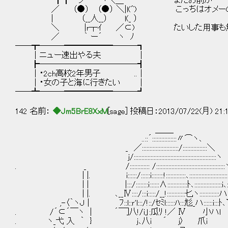
┓┏ ノ ヽ＼＿ またお前か…
／ （●） （●） ＼|l(^) こっちはオメーの
| （__人__） l(_ ）
＼ |r┬ｲ ／⊂) たいした用事も無く電
／ ｀ ー´ ヽ ﾉ
──┳───━━━━━━───┓
│ニュー速出やる夫 │
┣────────────┫
│・2ch高校2年男子 ..│
│・女の子と海に行きたい │
──┻───━━━━━━───┛
142 名前：
◆Jm5BrE8XxM
[sage] 投稿日：2013/07/22(月) 21:
＿＿_
..::´::::::::::::::::〃⌒ヽ､
_ ／::::::::::::::::::::::::/::::::::::::::::＼
ｊ/::::::::::::::::::::::::::::::::::::::::::::::::::::::ヽ
. _ /::::::::::::: /:::::::::::::::::::::::::::::::::::::::::::::
| |. i::::::/::::::i::::::::!:::::::::::::､::::::::::::::::::::::::::
| | |:::/::::::::ｉ::::::∧:::::::::::::ﾄ､::::::::::::::::::i､:
| |. ､__Ⅳ::::/:::i:::::/__!::::::::::::匕ヽ
,-〈｀ヽＪ | ﾌ::l::ｒ'l:::/!::/ｾﾐl::::::ﾊ:::尨
. /´⊂´￣ヽ | ´￣]八!/i」:瓜ﾘ !／ Ⅳ 小ハl
. ヽ_弋 入 ｀ } ｊ､八i ´ ｊ〉 