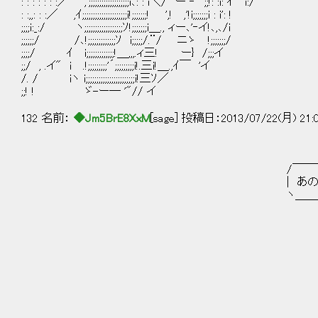
: : : : : : :／ ,';;;;;;;;;;;;;;;;;;;i､: : i＼/` ー ‐ 
: :,,: : :／ ,ｲ;;;;;;;;;;;;;;;;;;;;;i!;;;;;;;! ',! ,'!i;;;;;;;i : i': !
;;;;i:_:/ ヽ;;;;;;;;;;;;;;;;;;ｿ!;;;;;;;i＿., ィー､'‐イ!､,､/i
;;;;;;/ /､!;;;;;;;;;;;;;ｿ i;;;;;/.¨/ ニゝ !;;;;;;;/
;;;;/ ｲ i;;;;;;;;;;;;;!＿,,,.ィ三! ー} /;;;イ
;;/ , .イ" i .!;;;;;;;;;'´;;;;;;;;;i!.三i!＿.,ｲ￣ 'イ
/. / iヽ i;;;;;;;;;;;;;;;;;;;;;;;i!三ｿ／
;;! ! ゞ-ー― '"// イ
132 名前：
◆Jm5BrE8XxM
[sage] 投稿日：2013/07/22(月) 21:
/￣￣￣￣￣￣￣￣￣￣￣￣
| あのね、頭を押すとピカッ
ヽ＿＿＿＿＿＿＿＿＿＿＿＿
/￣￣￣￣￣￣
| おー！すげー
ヽ＿＿＿＿＿＿