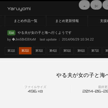
Yaruyomi
まとめ作品一覧
まとめ更新情報
支援
やる夫が女の子と海へ行くようです
完結
by ◆Jm5BrE8XxM last update ： 2014/06/29 10:34:22
第1話
第2話
第3話
第4話
第5話
第6話
第7話
やる夫が女の子と海
ファイルサイズ
最終更
496
2014-06-26
KB