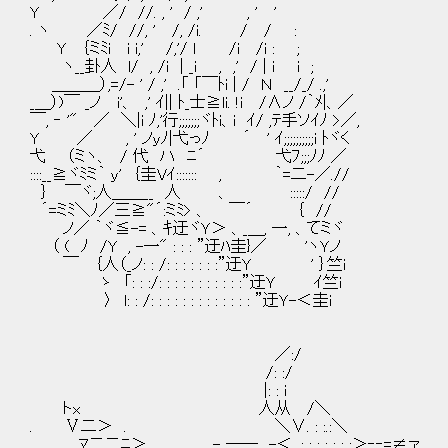
Y ／/ //. , ' / ,' , ' '
. ヽ ／ﾐ/ //, ' /, /i. / / :
Y ｛ミﾐi i i,' /,'/ l /i /i : ;
ヽ__卦人 l/ , /i | _i , ,' / | i i ;
＿＿＿）,=/- ' / ,' .「 「￣ﾄi | / Ｎ __/_/ .,'
_＿）)￣ _ノ i'、 ,' ｲ|| ﾄ_士≧li. !i /∧ノ /｀ﾒ
￣, ‐ '" ／ ＼|i ﾉ,'行;;;;;;;ヾﾄi、i ｲ/ ,ﾃ手ソｲﾉ >／,
Y ／ , ' ノｙﾉ|弋っﾉ ´ ' ｲ;;;;;;;;;;i ﾄ
弋 （ミヽ、 / 代 ハ ﾆ´ 弋ﾌ;;;ﾉﾉ ／ 
::::__≧ヾﾐミ｀ ｙ' ｛圭Vｲ::::::: , ｀=二-／.//
｝ ￣ヾ;人＿＿__ 人 、 :::::/ //
´=ミﾐ＼ﾉ／三≧"´:ミﾐ> 、 ￣´ ｛ //
ノ／ ｀ヾ≦-= 、ｷ迂ヾＹ＞ 、_＿, 一, 、てミヾ
（ ( ﾉ /Y , -一" : : : ”迂ﾊ圭}／ 'ヽＹノ
￣ ｛人（_ノ: : /: : : : : : :”迂Y ' ｝竺i
ゝ 「: : :/: : : : : : : : : : :”迂Ｙ ｲ竺i
〉 l: : /: : : : : : : : : : : : : ”迂Ｙ-＜圭i
／:/
/: :/
|: : i
トx 人从 /＼
. Ⅴ二＞ . ＼∨. : :.:＼
ﾏ二二ﾆ＞ . . - ── -＜. : : :_:_: : :＞‐‐=≠ァ