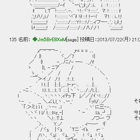
ヽ::::::::::::::::::::::::::ﾉ-ｲ `ーi,';;i!;;/:::i､ i: : 
i!￣￣i:.T￣!:::::::::'､-､ ヽ!::ヾ':!:::::::', ﾏ: !: : : : i!
,';;!/!/;;i:/ !::::::::::::ヽ!`i! !i!::::!::!-‐i' ﾏ:!: : i､:!;!
!;;;;;;;;;;;;;;;! ,'::::::::::::/::::::Y:!:::::!/:::,ィフー‐､',: i;;i!;;!
ﾚ!;;;;;;;;;;;;! /::::::::::::/:::::::::/:::/∧/:/ ! ',;;;;;;;;;;;!
135 名前：
◆Jm5BrE8XxM
[sage] 投稿日：2013/07/22(月) 21:
,ｨ冖冖冖ｰ ､ ,ｧ= = = ､､
/ .{! ヾ,_／7 !}
／ {! -_､ﾉﾆ/- ―- .._/f
ゝ {l,. - ﾆア / ｀丶、
ゝ_,. ' ／ / / ＼
´￣＞イ:./ ./:l .:!:..l:. l ヽ
_. ´ l l:.:| :|:.:|:.._.:.l-:r‐:､ .:. .:|:. . ',
,. -ﾆ ､ ｌ:l:.:l:..:.:l:..'l´::.:.|.ヽ｀ヽ:...:./:./l､|.:. |
l ｀ヽ､..ヽ:.ヽヽヽ,ィﾃｯ下 j／／/ｲヽ!.:.://
ヽ- ､ __ ＼∠Ll_ヽ ､ー_' ｢ｯ!l/:.:／ 
｀｢:＞ミ:l l l _:ヽ‐- ､l , ヽ' lﾆ三‐-､
ヽ_ヽヾ l l/ l:.:.:l=z_-| ` ｰ lュ_┘__
ヽヽ ＼!:.:T⊥ ノつ-‐ フ その時
｀>､ Y.:ノ , ィｰ--‐ 彳
,. '´ /ヾｭ. |ヾｭ ｀Tニ´イk r‐ '
| ,ﾊヽ、ヾｭl ヾｭ、_,>´ ! ヾｭ !ヾｭ