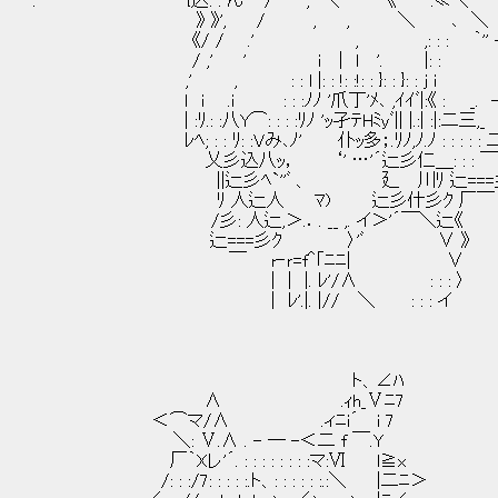
. {込: : ん'⌒/ ', ＼ `'《`ー‐:≪＼
》 》', / , , ＼ ､ ＼
《/ / .' , ,: : : ｀'' -
/ ,' ' i | l '. |: : ｀''
,' , : : l |: : !: :!: : }: : }: :
ｌ i .i : : :ﾉﾉ '爪丁'ﾒ､ ,ｲｲﾞ|:《 : _. -
| :ﾘ.: :八Y⌒: : : :ﾘﾉ 'ｯ孑ﾃHﾐyﾞ|| |.:| :|:二三,
ﾚﾍ; : : ﾘ: :Vみ､ﾉ' 仆ｯ多；.ﾘﾉ,ﾉ.ﾉ : : : : : 
乂彡込八ｯ， ‘' …'´辷彡仁＿: : : ￣`
||辷彡ﾍ`''ﾞ 、 廴 川ﾘ 辷===彡
ﾘ 人辷人 ﾏ) 辷彡什彡ｸ 厂￣
/彡: 人辷,＞.．. __ ,. イ＞'´￣＼
辷===彡ｸ 〉'ﾞ ∨ 》
￣ r‐ｒ=f＾｢ﾆﾆ| ∨
| | |. ﾚ'/∧ : : : 〉
| ﾚ'.|. |// ＼ : : : イ
ト、∠ﾊ
∧ .ｨh_Ⅴﾆ7
＜⌒マ/∧ .ィﾆi´ i 7
＼: Ⅴ.∧ . - ─ -＜二 f ￣.Y
厂｀Xレ'´. : : : : : : : :マ:Ⅵ l≧x
/: : :/7: : : : :.ト、: : : : : :.:＼ |二ﾆ＞