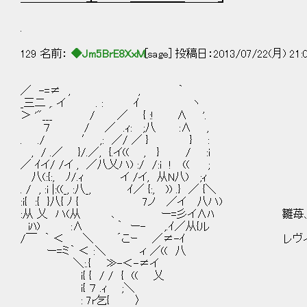
──────┻───━━━━━───┛
.
129 名前：
◆Jm5BrE8XxM
[sage] 投稿日：2013/07/22(月) 21:
／ -=≠ , , ｀
_三二 ,. イ . : ｲ ヽ
＞ '"___ / ／ { :! ∧ '.
７ / ／ .ｨ: ;八 :∧ ,
. ./ ′ ,: ／/ ／ } } :
, / .／ }/.／, {.イ(( , } / :i
／ ｲイ/ /イ , ／八乂ハ) :/ /:i ! (( ;
八(:{:, ﾉ/.ｨ イ /イ, 从N八) ;ｨ
. / , :i |:((_, :八_, ｲ／ {:, )) .} ／ {＼
:i{ :{ }八{ ﾉ { 7ノ ／イ 八ハ)
:从 乂 ハ(从 ､ ー=彡イ∧ﾊ 雛苺、下
iﾊ) :∧ ｀ ー- ,.ｲ／从{ル
/￣ ｀ ＜ ＼ ´こｰ ／≠-ｲ レヴィち
ー=ミ｀ ＜ :＼ ィ ／(( 八
＼:.{ ≫-＜-≠イ
i{ { / / { (( 乂
i{ ７ .ｨ ;＼
: 7r乞{ 〉