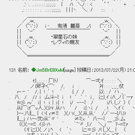
,': :.. ...:.:.:.:.:.:.:;:;:;:;:;:. { .ﾊ .＼/:
,: : : : : : : :.. ..:.:.:.:;:;:;:;:
＿＿＿＿＿＿＿＿＿＿＿＿＿＿＿＿＿
／ _ｗ_ _ｗ_＼
／ （ﾟ∵：） i丶 有須 雛苺 ノi （ﾟ∵：） .＼
| | `ｰ" ￣￣￣￣￣￣￣￣￣ .`ｰ" | |
| | _ｗ_ ・翠星石の妹 _ｗ_ | |
| | （ﾟ∵：） ・レヴィの親友 .（ﾟ∵：） | |
＼ `ｰ" .`ｰ" ／
＼＿＿＿＿＿＿＿＿＿＿＿＿＿＿＿＿＿_／
￣￣￣￣￣￣￣￣￣￣￣￣￣￣￣￣￣
131 名前：
◆Jm5BrE8XxM
[sage] 投稿日：2013/07/22(月) 21:
. f.{:_:_:_: : 厂{り ⌒ー弌彳: : : : : ＼
ノ {斧孑く⌒' /, i : 爿: : : :_:_:_:仗
r-－ ' /, | ! .′! ′ :|. / / 以: : / ハ ._
. 八 /. // :i :厶斗-ﾐ i :! ′.′' :i , 辷}_ｲ i∧_ノ {｀ーｧ
f=彡 rｖ′ i:| ! i:｜:i:| ! i/ -‐-ﾐ / :i八 {_ノ 〉 （
. 从{⌒i:ｆ⌒v人.乂{ﾊ! 从ハ ′/ i:|:ヽi / , :! ＼f´( 
}ｰ-.八廴_ { ( !{ ｨ≠ミ 乂ハ(__乂从.从.' /ノ
廴_j: ハｰ-弐)从"〃 ' ≠ミx ′八ｰ-ﾐ _彡.厶
（(乂ｰ=ミ .ｲ彡:ﾊ ´ ´"'〃 _{:/ ＼_j ￣
（彳辷}乂 ノ j.ﾍ ( ｀ヽ 辷＝彡 /(｛_乂__ { 〈