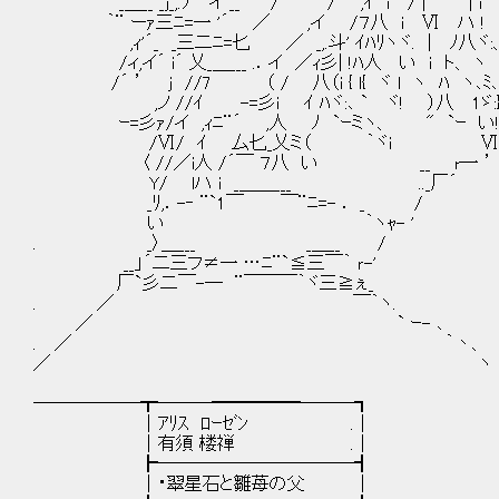
_＿__ _j_,.ｿ イ __ / ′ / ,ｲ i / | | 
｀¨ ーｧ三ﾆ=一 '´ ／ ,イ /７八 i Ⅵ ハ ! 
,ｨ'´_ _三二ﾆ=匕 ／ _,.斗' ｲﾊﾘヽヾ. | ﾉ八ヾ:、
/ィ,イ´ i´ 乂_＿___ .．イ ／ｨ彡| !ﾊ人 い i ト、 ヽ ヽ
/´ ’ j //7 （ / 八（i { l{ ヾ l ヽ ﾊ ヽ､ﾐ､
,ノ //ｲ -=彡i ｲ ﾊヾ:､ ` ヾ! ）八 1ゞ:}｀
ｰ=彡ｧ/イ ,ｨﾆ¨´ ,人 ﾉ `ｰミヽ、 " `ｰ い
/Ⅵ/ ｲ 厶匕_乂ミ（ ｀ヾi Ⅵ 
〈 //／i人 /´￣ ７八 い __ r一 ’
Y/ lハ i _＿＿___ .._厂´
_ﾘ,．-‐ ¨`1￣ ￣¨ﾆ=- ． _ /
い ｀ヽｬ- ' うちの雛苺と
. _〉＿___ _＿__ /
__」´二三フ≠一 …ﾆ¨`≦三￣｀ ｒ-'
厂`彡二￣-― ¨￣￣￣｀ヾ三≧ぇ_
. ／ ￣｀ヽ.
／ ` ｰ- ､
. ／ ｀丶、
／ ヽ
──────┳───━━━━━───┓
│ｱﾘｽ ﾛｰｾﾞﾝ .│
│有須 楼禅 .│
┣───────────┫
│・翠星石と雛苺の父 │