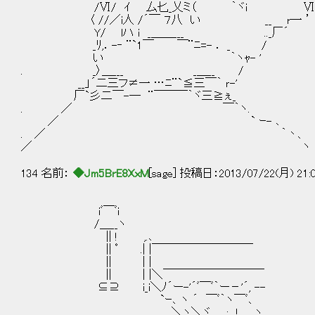
/Ⅵ/ ｲ 厶匕_乂ミ（ ｀ヾi Ⅵ 
〈 //／i人 /´￣ ７八 い __ r一 ’
Y/ lハ i _＿＿___ .._厂´
_ﾘ,．-‐ ¨`1￣ ￣¨ﾆ=- ． _ / 
い ｀ヽｬ- '
. _〉＿___ _＿__ /
__」´二三フ≠一 …ﾆ¨`≦三￣｀ ｒ-'
厂`彡二￣-― ¨￣￣￣｀ヾ三≧ぇ_
. ／ ￣｀ヽ.
／ ` ｰ- ､
. ／ ｀丶、
／ ヽ
134 名前：
◆Jm5BrE8XxM
[sage] 投稿日：2013/07/22(月) 21:
iﾞ￣ﾞi
/＿__ヽ
|| ! ,.､
|| ﾟ .| |￣￣￣￣￣￣￣￣￣
|| | |
|| | |＼￣￣￣￣￣￣￣￣￣
⊆⊇ i_i＼ﾉ´ー-'´ﾞ￣ﾞ｀ー－'´, --
`ｰ､ ヽ ´ ￣ﾞ｀ヽ￣ﾞ､
＼ヽ＼ヾ ; ! ヽ