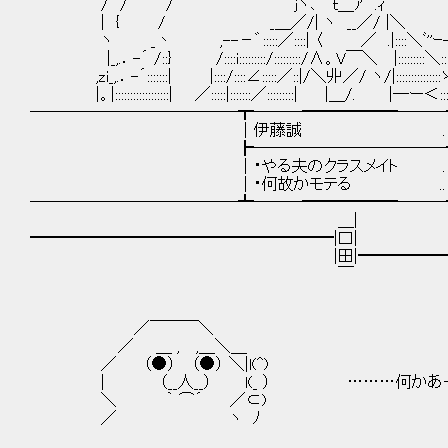
/ / / ｊヽ､ ｔ＿ｱ .ｨ ち
| { / _＿／/| ヽ __／/ |＼
ヽ _丶 ,--－゛:::::／::::| 〈 ／ .|::::＼ﾞ''ｰ-:
|_,.．-´ /::} /::::i:::::::::/:::::::::/∧。V￣＼ |:::::::::＼:::::::
,zi_,.．-´:::::::| |::::/::::∠:::::／::|/＼丱／/ ヽ/|:::::::::::::::ゝ::::::::
|。|::::::::::::::::::| ／:::::|:::::::／:::::::::| |＿/. |―ー＜:::::::::::::
─────────────┳───━━━━━━───
│伊藤誠 .
┣────────────
│・やる夫のクラスメイト .
│・何故かモテる ..
─────────────┻───━━━━━━───
＿|
━━━━━━━━━━━━━━━━━━━|口|
|田|━━━━━━━━━━━
￣
／￣￣￣＼
／ ＿ , ,＿＼＿
／ （●） （●） ＼|l(^)
| （__人__） l(_ ） ………何かあっ
＼ ｀ ⌒´ ／⊂)
／ ヽ ﾉ