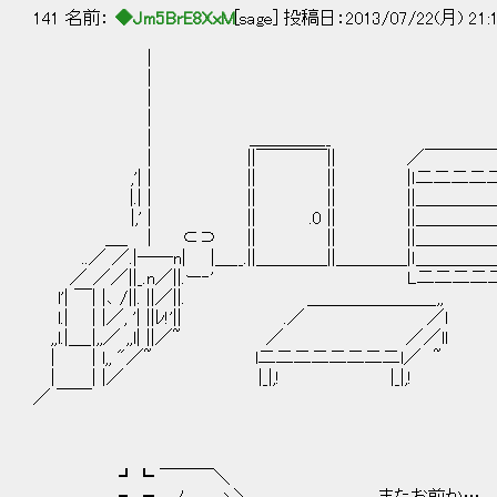
141 名前：
◆Jm5BrE8XxM
[sage] 投稿日：2013/07/22(月) 21:
|
| 
| 
| | ＿＿＿＿
| ＿＿＿＿__ | ||￣￣￣|
| ||￣￣￣￣|| ／￣￣￣￣￣| |
,'| | || || |ｌ二二二二二ｌ|| 
|.| | || || ||＿＿＿＿＿||| 
|,' | || .0 || ||＿＿＿＿＿||| ||
＿_ ｜ ⊂⊃ || || ||＿＿＿＿＿|||
..／ ／.|――n| |＿__.||＿＿＿＿||＿＿＿＿|ｌ＿＿＿＿
／ ／／||_.n／||.ー‐' L二二二二二｣|＿||
l'| ￣| |､ /||. ||／||. ＿＿＿＿＿＿＿_,,
l.| | |／, '| ||ﾚ!'|| .／ ／l
,,l.|＿_|,,／ ,,l| ||／~ ／ ／／ll
| | l,, "／~ l二二二二二二二二l／ ~
| | |／ |_|,! |_|,!
／ ￣￣
┛┗ ￣￣￣＼