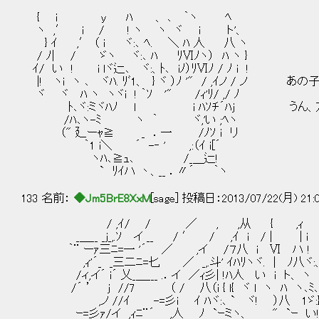
{ ｉ y ﾊ 、 ､ ｀ヽ ﾍ
ヽ ,′ i / ! ヽ ヽ ヾ i ト'、
} ｲ ,′ （ i ヾ:､ ﾍ. ＼ ﾊ 人 八 ヽ
/ ﾉ| / ゞヽ ヾ:､ ﾊ ﾘⅥﾉヽ） ﾊ ヽ }
ｲ/ い ! i lヾ辷､ ヾ:、ﾄ､ iﾉ）ﾘⅥﾉ / ﾉ i !
|! ヽi ヽ ､ ヾﾊ. ﾘﾞ1、 } ヾ ）ﾉ '" / ,ｲノ / 
ヾ ヾ ﾊ ヽ ヽヾi ! ｀ｿ '" /ｨ'ﾘ/ ,/ ﾉ
ﾄ､ヾ:ミヾﾊﾉ l i ﾊｿﾁ´ﾊj うん、友達
/ﾊ､ヽ-ﾐ ヽ ｀ ヾ,'い ;ﾍヽ
（" 廴ーｬ≧ _ ．一 /ﾉｿ i リ
｀1 i＼ ´ -‐ ' ,:（ｲ i[´
ヽﾊ､≧ｭ､ /_＿辷!
` ﾘｲハ 丶、__ ．〃´ ｀ヽ
133 名前：
◆Jm5BrE8XxM
[sage] 投稿日：2013/07/22(月) 21:
/ ,ｲ/ / ／ , ,从 { ,ｨ ﾊ. 
_＿__ _j_,.ｿ イ __ / ′ / ,ｲ i / | | 
｀¨ ーｧ三ﾆ=一 '´ ／ ,イ /７八 i Ⅵ ハ ! 
,ｨ'´_ _三二ﾆ=匕 ／ _,.斗' ｲﾊﾘヽヾ. | ﾉ八ヾ:、
/ィ,イ´ i´ 乂_＿___ .．イ ／ｨ彡| !ﾊ人 い i ト、 ヽ ヽ
/´ ’ j //7 （ / 八（i { l{ ヾ l ヽ ﾊ ヽ､ﾐ､
,ノ //ｲ -=彡i ｲ ﾊヾ:､ ` ヾ! ）八 1ゞ:}｀
ｰ=彡ｧ/イ ,ｨﾆ¨´ ,人 ﾉ `ｰミヽ、 " `ｰ い