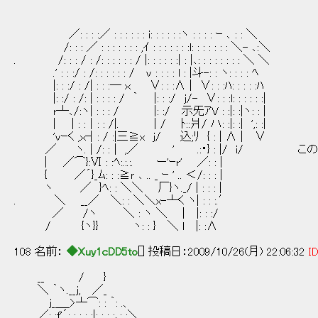
／: : : :／ : : : : : : i: : : : : :ヽ : : : : ｰ ､ : : ＼
/: : : ／ : : : : : : : ,ｲ : : : : : : :l: : : : : : : ＼- ､:＼
. /: : : / : /: : : : : : / |: : : : : :| : |､: : : : : : : : ＼ ＼
.' : : :/ : /: : : : : : / ｖ : : : : l : |斗-: : ヽ: : : : ﾍ
|: : :/ : /| : : :― ｘ ∨: : :∧ | ∨: : :ﾊ: : : : :ﾊ
|: :/ : /: | : : : : / ｀ |: : :/ j/- ∨: : :l: : : : : :|
r┴､/:ヽ| : : : / |: :/ 示旡ｱV : :|: :|ヽ: : |
| | : :│: : /|. | / ﾄ::爿/ ハ: :|: :| ',: :|
'vｰく ,ｘ┤: / :|三≧x ｊ/ 込;ﾘ { : | ∧ | ∨
／ ヽ. | /: :│ ,／ ' .:・} : |/ i/ こ
| ／⌒}:Ⅵ : :ﾍ:.:.:. ー'ｰr' ／: : |
{ ／´}_ﾑ: : :≧ｒ ､ .. _ ｰ ' .. ＜/: : : |
ヽ ／ }ﾍ: : ＼＼ 厂}ヽ._/ | : : : |
. ＼ __／ ＼: : ＼＼x-┴く ヽ| : : :.′
／ /ヽ ＼ : ヽ ＼ | |: : :/
/ {ヽ}} ヽ: : } ＼ l |: :∧
108 名前：
◆Xuy1cDD5to
[] 投稿日：2009/10/26(月) 22:06:32
ID
__ / }
＼ ｀ヽ.__j, ／_
j_＿_>┴⌒: : ｀: .、
／: :f'´: : : : :|: : : :､: :＼