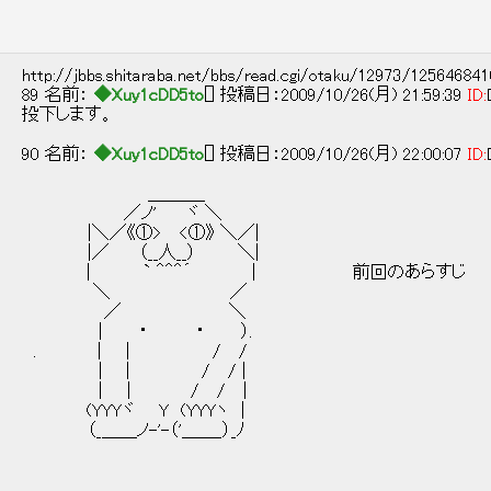
http://jbbs.shitaraba.net/bbs/read.cgi/otaku/12973/12564684
89 名前：
◆Xuy1cDD5to
[] 投稿日：2009/10/26(月) 21:59:39
ID:
投下します。
90 名前：
◆Xuy1cDD5to
[] 投稿日：2009/10/26(月) 22:00:07
ID:
＿＿＿_
／ノ' ヾ ＼
|＼／《①> <①》 ＼／|
|／ （__人__） ＼|
| ` ＾＾＾´ | 前回のあらすじ
＼ ／
／ ＼
| ・ ・ ）.
. | | / /
| | / / |
| | / / |
(YYYヾ Y (YYYヽ |
（_＿＿ノ-'-（'＿＿_）_ﾉ