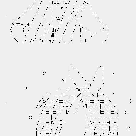
ノ |l/ ,' llﾆﾆ二ﾆ/ / ＞､|
／ / /. ├ ￢ｰ/ / ／／ ヽ
. ／ / / | ,/ /´,／ ヽ
, イ / ∧ | fA./ /／ﾚ''´ ＼
〃≠-､,.ｲ/ ∧ ＼,| / / ハ. ＼
〈 { / / ＼__,jｲ/ / / !｀ヽ､ ≠､ヽ
ヽ V / { ￣i{}7 / ｲ i >'´ /
＼ / //｀个tﾄ-イ/ / ＿/ i l／ /
_
| ＼ ／^!
Ｏ | ヽ. / | o
o ヽ ＼ / j
＼ ﾉ＾Y /
° -‐─∠二ﾆ=≠＜ ∠
, '´ ::::／::::::::::::::／{:::::::::＼ }:: ＼ ﾟ
. ／:／:::::: /::::::::::/::／ ﾊ:::l:::::::::::ヾ:::::: ＼ O
/／/::::::::/:::::`ｧ孑/ / Ⅵ::::::::::::::|::::::::::::ヽ
/::::::: ,':::::／ j/ / |`ﾄ､_:::::l::::::::::::::: ', o
O /::::::::: |:::/ |::l::::::: ,'::::::::::::::::: i
,':::::::::::::Ⅳ ◯ |∧::::/:::::::::::l :
i:::::/:::::::ﾘ / / ◯ ∨:::::::::::::|:::
|::/! ::::: {. / / / ｉ l::::::/::::::ﾊ ::: l