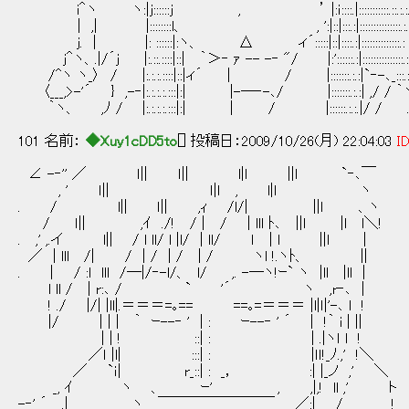
i＾ヽ ヽ:|ｊ::::::ｊ , ’ |:ｉ::::.|:::::::::::.::.:.:.
| ,| |::::::::l、 , ':|::|:::.:|:::::::::::::::.:.:
ｊ. | |: ::::::|:ヽ、 Δ ィ´:::::|::|::::.:|::::::::::::::.: 
ｊ＾ヽ、.|/´ｊ |:.::.::::|::| ｀＞‐ ｧ -- -‐ "/ |:'::::::.:|:::::::::::::::.:.
/^ヽ ヽ_〉 / |:.:.:.::::|::|ィ´ | / |:::::::.:.:|`‐-､_:::.: 
〈___,>-'´ } ,-‐|:.:.:.:.:::|:| |-─‐-､/ |:::::::.:.:| ,/ / ｀ヽ
｀ヽ、 ,ﾉ / |:.:.:.:.:::|:| | / |::::::.:.:.|/ / 
101 名前：
◆Xuy1cDD5to
[] 投稿日：2009/10/26(月) 22:04:03
ID
∠ -‐'' ／ ｌ|| ｌ|| l|l ||l `‐､￣
, ' ｌ|| ｌ|ｌ , l|ｌ ヽ
. / l|| ｌ|| ,ｨ /l/| ||ｌ 、ヽ
/ ｌ|| ,ｲ ./! / | / | lll ﾄ､ ||l |l l＼!
. ,' ,.イ l|| / l ll/ l |l/ | ll/ ｌ | l ||l |
／ | lll /| / | / | / | / ヽl !.ヽﾄ、 ||
. | / :l lll /─|/‐-l/、 l/ ,. -─ヽ!ｰ` ヽ |ll |ll |
l ll / | r:､ / ` '´ ヽ ,r‐､ |
! ./ |/| |ll|.＝＝＝=｡== ==｡=＝＝＝ |l|ｌ|'-､ l !
|/ | | | ｀ ｰ--‐ ' | : ｰ--‐ ' ´ | !｀ i | ||
| | ! ::| : | .|ヽｌ l ! クク
／ｌ |l| :::| : |ｌｌ!_ﾉ.,' !＼
／ `ｉ| r_::| : _， :| |_ノ ,' ＼
_, ｲ ヽ 、 ｰ' , ,|,! ll ,' ト
-‐' ´ .| ヽ ￣￣￣￣￣￣￣￣ ／:| / !