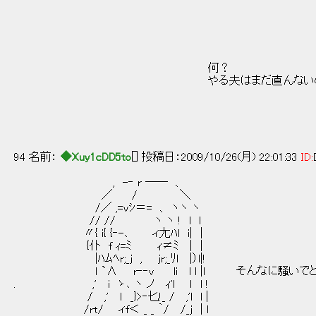
/／/ , : : : : :l_:_/|: l : : l
/ /: : : :/ 'l:./｀|: l: : { 
,' /| : : /: :/|{ l/l: : 
|/ |: : /: :ﾊr┯┯ l :
|: :lｲ ;'ハ ｂ::| ヾｌ ｂ
何？ ヽ| ﾚ |: :ｌ ￣ 
やる夫はまだ直んないの？ l.:|: :ゝ､._ ｰ'
|.:|: : : :__二７T ¨´l
|.:|: : :|| l´＿__
|:,ゝ､:ヽ │ / /
|:l＼ヽ: l | / l
94 名前：
◆Xuy1cDD5to
[] 投稿日：2009/10/26(月) 22:01:33
ID:
, -‐ r ─― 、
／ / ＼
/／ ,=vｼ＝= 、 ヽヽ ヽ
// // ヽ ヽ ! l l
〃{ i{ {‐-､ ィ尢ﾊl i| |
{仆 f ｨ=ﾐ ｨ≠ﾐ | |
|ﾊﾑﾍr;_j , jr;_ﾘl |）l|!
ｌ `∧ r‐‐v li l l |l そんなに騒いでど
. ,' i ゝ､ ヽ ノ ｨ'l ｌ l !
/ ,' ｌ _}>‐匕!_ / ,'l l |
/rt/ ィf＜ _ _ ｀/ /_j | l