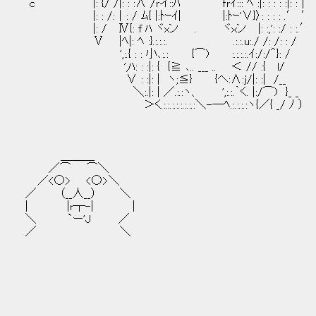
c |: {/ /|: : :∧ /ｒイ::ﾊ ｆｒｲ::: ﾍ :|: : : : :|: :│
|: : /:│: / ﾑ{ |:ﾄｰｲ| |:ﾄｰ'∨}〉: : : : .′ ′
|: / Ⅳ{: f ﾊ ヾxン . ヾｘン |: :,': :/ : :.′
Ⅴ |ﾍ|: ﾍ :}.:.:.:. .:.:.u:./ /: /: 
',:.{ : : 小､:.: {⌒) :.:.:.:.ｲ:/:/＾
',ﾊ: : :|: { {≧ ､.. ___ .. ＜ // :{ l/
∨ : :|: | ヽ;≦} {ヘ:∧:j/|: :| /__
＼:.|: | ／.:.:ヽ、 ',:.:.｀く. |:/⌒) }_ _
＞く.:.:.:.:.:.:.:.:＼-―ﾍ.:.:.:.:ヽ{／{ _/ ﾉ ）
＿＿＿
／⌒ ⌒＼
／<○> <○>＼
／ （__人__） ＼
| |r┬-| |
＼ `ー'J ／
／ ＼
_
／⌒
__＿ ,、
‐＝ﾆ_ : : : : ｀Y: :`:
, イ: : : : : : : :l: : : : 
／;:／: : : : : : : |: l : : |