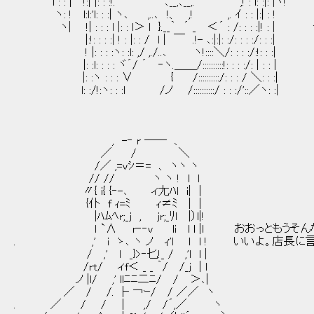
l : : | !:| |: : :!. '"'"'" ､__,､__,. '"'"'" ,! : l: :|: |ヽ!
ヽ: ! l:l:'l: : :| ヽ､ ,..､ !、 ,! ,. ｲ : : 
ヽ| !| : : : l |: : l＞ l }.__｀ ´ _ ＜´ : /: : :
|:!: : : :| ! : |: : / l | ￣ .!- ､:|:|: :/: : : :/: : :|
! |: : : :ヽ: :l: ,/ ,./..､ ヽ!::::＼/: : : :/:!: : :|
|: :l: : : : ヾ´/ ´ ‐ヽ.＿＿/::::::::::!: : : :/: | : : |
|: :ヽ : : : ∨ { /::::::::::/: : : / ＼: : :|
l: :/!:ヽ: : :l /ノ /::::::::::/ : : :/'::／ヽ: :|
, -‐ r ─― 、
／ / ＼
/／ ,=vｼ＝= 、 ヽヽ ヽ
// // ヽ ヽ ! l l
〃{ i{ {‐-､ ィ尢ﾊl i| |
{仆 f ｨ=ﾐ ｨ≠ﾐ | |
|ﾊﾑﾍr;_j , jr;_ﾘl |）l|!
ｌ `∧ r‐‐v li l l |l おおっともうそん
. ,' i ゝ､ ヽ ノ ｨ'l ｌ l ! いいよ。店長に
/ ,' ｌ _}>‐匕!_ / ,'l l |
/rt/ ィf＜ _ _ ｀/ /_j | l
ノ |l/ ,' llﾆﾆ二ﾆ/ / ＞､|
／ / /. ├ ￢ｰ/ / ／／ ヽ
. ／ / / | ,/ /´,／ ヽ