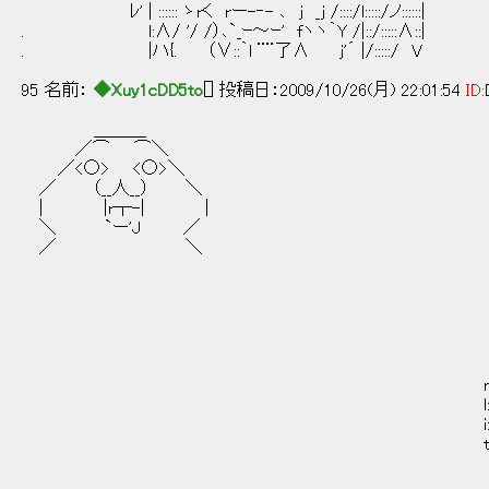
ﾚ' | :::::: ゝrく rー-‐- ､ j _j /::::/l:::::/ノ::::::|
. l:∧/ '/ /）､`_ｰ～ｰ' fヽヽ｀Y /|::/:::::∧::|
. |ハ{. （∨::｀l ¨¨了∧ j'´ |/:::::/ V
95 名前：
◆Xuy1cDD5to
[] 投稿日：2009/10/26(月) 22:01:54
ID:
＿＿＿
／⌒ ⌒＼
／<○> <○>＼
／ （__人__） ＼
| |r┬-| |
＼ `ー'J ／
／ ＼
＿,,,..．．..
_,.-ｯ≦―:::::::::::::::::
,..r::´:／::::::::::::::::::::::::::
,.r:::::::::/:::::::::::::::::::::::::::::::
,ｲ:::::::::::{少‐"´￣｀^＜::::::::ヽ:::::
,ｲ::::::::::::／^ ＼:､:::ﾍ:::::
ｒ:::/::::// 1:!､::::i:::::}::
l:::i::::::i::i , - ¨了ﾍ:::ﾄ､::
i::!::::::ﾍ:!＿_ ／ ｿ !ﾂ i::|::
t:从::::iヾ ｀ﾞ ,.ｨf斤本ヾ}:;!:::
f !::::ﾊ t弋り!}"|::!::::::
! ヾ_:::ヽ , ちｴﾝ 1j:::::::