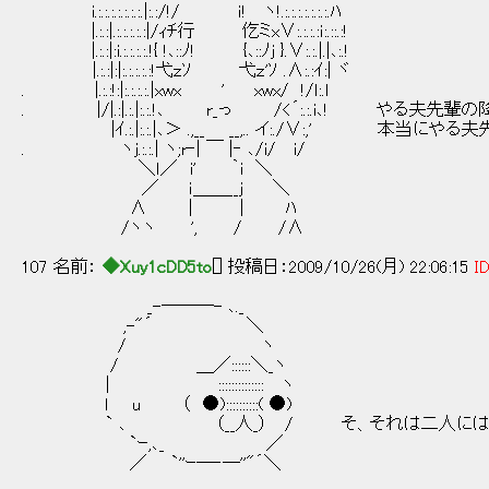
i.:.:.:.:.:.:.:.|:.:/!/ ｉ! ヽ!.:.:.:.:.:.:.:.ﾊ
|.:.:|.:.:.:.:.:|/ｨﾁ行 仡ミx∨:.:.:.:ｉ:.::.:!
|.:.:|:i.:.:.:.:.!{ !､::ﾉ! {､::ﾉj }.∨:.:.|.|､:.!
|.:.:|:|:.:.:.:.:!弋ｚｿ 弋ｚ'ｿ .∧:.:ｲ:| ヾ
. |.:.:!:|:.:.:.:.|xwx ' xwx/ !/ｌ:.ｌ
. |/|.:|.:.|:.:.!､ r_っ /<´:.:.i､! やる夫先
|ｲ.:.|:.:.|､＞ .,__ __,.. イ:./∨:,' 本当
. ヽj.:.:.| ヽ;r‐| ￣ |‐ ､/i/ i/
＼ｌ／ i' ｀i ＼
／ ｉ＿＿__j ＼
∧ | | ﾊ
/ヽヽ ', / /∧
107 名前：
◆Xuy1cDD5to
[] 投稿日：2009/10/26(月) 22:06:15
ID
_-─―─- ､._
,-"´ ＼
/ ヽ
/ ＿／::::::＼_ヽ
| :::::::::::::: ヽ
l u （ ●)::::::::::( ●)
` ､ （__人_） / そ、それは二人にはすまな
`ｰ,､_ ／
／ `''ｰ─‐─''"´＼