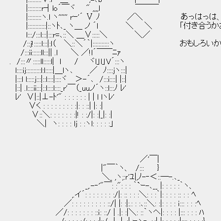
|:::::::::r┤lo´￣ヾ " ,,,,l ￣￣￣
|:::::::::ヽ.l ヽ'''''' rｰ'´ Ⅴ ﾉ ／＼ あっ
|::::::::::::|::ヽﾄ､_ ヽ＿ ノ ´ｌ ＼ ＼ 「付
l:::/:::l:::|:::r=､::＼ ＿∨:::::＼ ＼／
/::j!:::::l:::|:l（ ＼::＼´｀|:::::::::::ヽ 
/:::ii::::::ll:::|| .l ＼ ／!l´￣￣ﾆｧ
. /:::〃:::::ll:::::l| l / ヾl」l」V´:::ヽ
l::::ij::::::::::l:l:::::|＿lヽ､ ／ ﾉ::::jヽ:::|
|:::l l:::::j:::|::l::::|::::ヾ ＞-´､ /:::i::::| |::|
|::| .l::::ii:::|::l::::l::::_r'￣（_uuノ´ヽ::l:::ﾉ ﾚ'
ﾚ' ∨|::|⊥-ﾄ'" : : : : : : | | l lヽﾚ'
∨く : : : : : : : : :|: : ::| |: :|
∨::＼: : : : : : :|! : :/|: :|_|: :|
＼| ヽ: : : : lj : :ヽl: : : : :」
／'￣|
|"￣｀ヽ、 /::: }
＼_ ,ヽ;:ｒ'ﾕ|,ﾉ-‐＜::─-.､_
_,.-‐'"￣: :": : : ｀`ｰ-､__ |: : : : :｀ヽ、
,.イ´: : : : : : : :/|: :: : : :＼: : :｀|: : : : :: : : ﾍ
／: : : : : : : : : ::/| |: :|:.: : :､::＼: :|: : : : ｉ::: : : :ﾍ
／/: : : : : : : ::ｉ: ::/ | .|: :|＼: ::｀ヽヘ|: : : : |::: : : : ﾊ