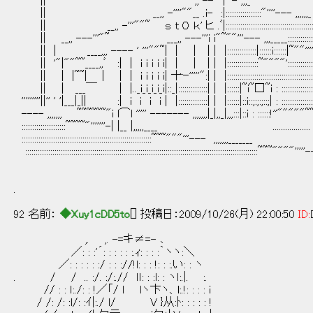
|| ,, --''~|'''- ,,,_
|| __,, -''''""__ .i- :|:::::::::::::::::"''''--- ,,,,,,_
|| __,, -'''""~ ｓ ｔ ０ ｋ' ヒ .ﾞ|::::::::::::::::::::::::::::::::::::::::::~
|| __,, ---'''"~ ___,, ---'''i i"~""'''--- ,,,_____:::::::::::::::::::::::
|| | ____,,, ---- ' '''""~| | | | | |::::::::::::::|::::::i::::::|~""'''' ---
|| '"|""~~____,,ﾞ :| | i i i i i| | | | | |:::::::::::::::~""""'::::::::::::::||:::::
|| | |~~| | | | i i i i i| 十ｰ'''''":| | |:::::::::::::::::::::::::::::::::::::::::::||::::
|| | ___￣ | |.._i_i_i_i_i|::_|::::::::::::::| | |::::::|~i~□~i : :::::::::::::::::||::::
'''''''''||'' ' '|___|_|| :| i i i i | |::::::::::::::| | |::::::|::i::;:;:;::;| : ::::::
---- ,,,,,,, ~~~~~~"i l⌒l ''''' ------- ,,,,,,,|_|,,_|,,,:::|::i : ::::::!''"
:::::::::::::::::::::~~~~"'''''''-| |__ |,,,,,____ ..............
::::::::::::::::::::::::::::::::::::::::::::::::::::::::::::::~~~"""'''--- ,,,,,,,_
:::::::::::::::::::::::::::::::::::::::::::::::::::::::::::::::::::::::::::::::::::::::::::::::::::::::::::::::~~~""""
.
92 名前：
◆Xuy1cDD5to
[] 投稿日：2009/10/26(月) 22:00:50
ID:
,. ,. -=キ≠=- ､
／: : :'´: : : : : :.ｨ: : : :｀ヽヽ:＼
／: : : : : :/ : : ://!l: : : !: : :.い: : ヽ
. / / .. :/. :/:.// ｌｌ: : :l: : ヽｌ:.|. :.
// : : ｌ:./: : !／「/ l lヽ卞ヽ、l:.!: : : : i
/ /: /: :l/: :ｲ|:./ l/ V }从:ﾄ: : : : : !