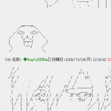
＼ ／ ', ヽ----r ' ´ | | .
| ｰ ´ ', ', ヽ | | 
＿＿＿
／⌒ ⌒＼
／<○> <○>＼
／ （__人__） ＼
| |r┬-| |
＼ `ー'J ／
／ ＼
100 名前：
◆Xuy1cDD5to
[] 投稿日：2009/10/26(月) 22:03:42
ID
./ / ,、 ',
/／ /ハ i '.
／i/ / / / / / .Vﾊ. iV
{ ./ ' ／/ / / / ', l ,ヘ
{/ ,' ,ム/／/ /!/ ./ _＿＿____」 V 
ｊ. , .／¨7ヘ、/ /.七´￣ _＿__ | V⌒!
,' ./.l ! /,ｨfてrク./ / /i ./ .才¨'fて...:rｹ才|. ｌ ,
,ｲ / | .| .∧ ヽ弋ry.,ｲ / .|/ ヽ... . 寸zｨ'´ / /i .
.. | / .| .|/ ', ' | / / ./ ／ | / 
.|' |. | ,ｲ , |,ｲ .／ | /´