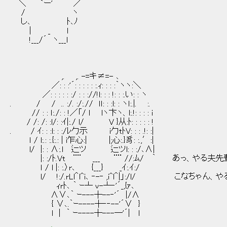
＼ `ー'´ ／
/ ヽ
し､ ﾄ､ﾉ
| _ l
!___/´ ヽ___l
,. ,. -=キ≠=- ､
／: : :'´: : : : : :.ｨ: : : :｀ヽヽ:＼
／: : : : : :/ : : ://!l: : : !: : :.い: : ヽ
. / / .. :/. :/:.// ｌｌ: : :l: : ヽｌ:.|. :.
// : : ｌ:./: : !／「/ l lヽ卞ヽ、l:.!: : : : i
/ /: /: :l/: :ｲ|:./ l/ V }从:ﾄ: : : : : !
. / ｲ: : :l: : :/ﾚ勹示 i勹tﾄV: : : .!: :|
ｌ / l:.: :.{:.: | i乍心:| |;心:.}豸: :.,′:|
l/ |: : ∧:.l 辷ツ 辷ツl: : :/､∧|
|: :/ﾄ.Vt ¨¨ ___ ¨¨ //:ﾑ/ ｀ あっ、やる夫
ｌ / l |: :.〉r､ {___} _ｲ:.ｲ:/
l/ !:/.rLl＾l^i､ ‐-‐ ,i^l＾|」:/l/ こなちゃ
ｨrﾄ､ ｀ ｰ┴ v-┴‐'´_,{ｧ､
∧∨､｀ ｰ---┼--‐'´ |/∧
{ ∨､.｀ｰ----┼‐‐--'´∨ }
l | ｀ ｰ----┼---─'´| l