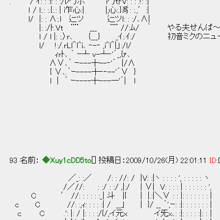
. / ｲ: : :l: : :/ﾚ勹示 i勹tﾄV: : : .!: :|
ｌ / l:.: :.{:.: | i乍心:| |;心:.}豸: :.,′:|
l/ |: : ∧:.l 辷ツ 辷ツl: : :/､∧|
|: :/ﾄ.Vt ¨¨ ___ ¨¨ //:ﾑ/ ｀ やる夫せんぱ
ｌ / l |: :.〉r､ {___} _ｲ:.ｲ:/ 初音ミ
l/ !:/.rLl＾l^i､ ‐-‐ ,i^l＾|」:/l/
ｨrﾄ､ ｀ ｰ┴ v-┴‐'´_,{ｧ､
∧∨､｀ ｰ---┼--‐'´ |/∧
{ ∨､.｀ｰ----┼‐‐--'´∨ }
l | ｀ ｰ----┼---─'´| l
＿
／⌒
／<○> 
／ （__人
| |r
＼ `ー
／
93 名前：
◆Xuy1cDD5to
[] 投稿日：2009/10/26(月) 22:01:11
ID:
／_: :／ /: : //: / |V: :|ヽ : : : : ', : : : : : ヽ
/／//: : :/ : :/ ,|:/ | ∨| V: : : : | : : : : : : ',
C ′ //: : : : : :_| 斗 |{ │ |.:|＼∨ : : |: : : : : : : |
c C //: :,ｨ: : : : :| / __｣ | }/ __ ｀',ｰ: :|: : : : : : : |
c C .': |: / |: : : :/{/,イ元x イ旡x､: :|: : : : :|: :│