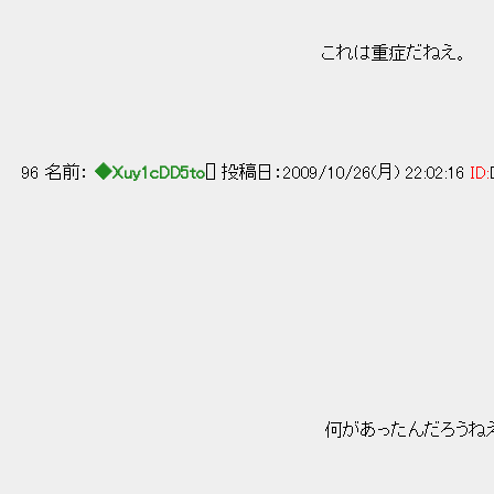
｀iムゞ=r'''" ､ ﾘ:::::::::::
|::::ﾊ f;:::::::::::!::
これは重症だねえ。 f:::::::::ゝ ｒ ､ _ _ |i::::::
i:::::::::::↑-､_. | ! ,.イ:::::::::
j::::::::::::::|::::i:::|i ｌ !､._,,. -´ ｆ::
,{:::::::::::i:::|:::::|::!'! ,!;:r^! , -=､:
f:::::::::::j::::|:::::!_/ .,!. / ／::::
96 名前：
◆Xuy1cDD5to
[] 投稿日：2009/10/26(月) 22:02:16
ID:
:::::::::::::〃::::::::::::;ｲ:::::::::::! 
:::::::::::/:|:::::::::::::/|::::::::::::
:::::::::」斗+─-/､::::j:::::::
::::／ / |::::::::/ |::::|1:::::::
:::::::::::/ |::::::/ ﾘ:::| ',:
:::::::〃 |::::/ j::::| ',
:::::::/ ﾚ' |:::j ',:
:::::├────Ⅵ ',::::
|:::ｲ彡三三三ミ ':::::
::|::::| ~~￣￣￣~ ＼|
::::| | ・
何があったんだろうねえ？ 
:::::::::ﾘ /／/／/
:::::::八 L＿,‐､
:::::::::::::＞ 、.. _＿＿ _