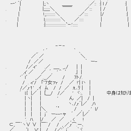
-‐' ´| |;;ヽ ＿＿_ .／:: :| l / :|
. | |;;;;;;;＼ ￣￣ ／::: │/ |
| !;;::::::::::＼ .／:::: |/ :|
. | l;:::::::::::::::::＼ ／::::: | |
| :|:::::::::::::::::::::::`ｰ:':::::: | |
-－-
_. ' ´ ｀ 、
／ ／ ＼
/ ／／ ｀ ー-
. /／ィ' .／ ＿_ _,./ ｜ |
,ｨ' ／ ／ ´, ' ＾ ′ ,| |
'´ ｌ′ _／ .__／ / 7ト/.
. / . ィ'/ 「'７女ァr / ／ !'| lヽ |
/／,ｒ１' ,.ｲ ﾑ. / / ／ ぇ､ﾘ | |
. ´ l.{ |／ | [＿/ /／ ' ヾ:､ | 中身は知
| ヽ| | ' ん ／| / |
| ｜ | ヽ､/,ｒ´|／ ,ﾊ
| ｜ |＼ ´’ / , , ' l/
| ｜ | j｀ ー--‐ャ ´ ／ |／
'. ﾊ. |/ ／ ／ , < !
⊂,.￣｀ヽ∨ ∨ |￣｀/ / , ／,ｒ⌒.ー､
／ ﾞl Ｖ' | / /／'´ i´ ｀ヾ