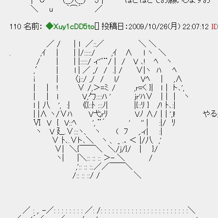
| ∪ （__人__） J | ほどほどでお願いしますお･･
＼ u ｀⌒´ ／
110 名前：
◆Xuy1cDD5to
[] 投稿日：2009/10/26(月) 22:07:12
ID
／ / ｜l ／::／ ＼ ＼
. ,ｲ | | |/:::::/ ,ｲ ∧ l ヽ ＼
/ | | |:::::/ ィ'"¨/ | / V ､! ﾍ ヽ
,′ ｜ l | ／ ,/ / .| / ∨|ヽ ﾊ ﾍ
i ｜ 〈j::/ ,/ / l/ Vﾍ ｜ ,∧
｜ ｜ ! ∨ /,＞=ﾐ. / ,r=く }| ｌ｜ ト､',
｜ ｜ ｌ V,勹::::ﾊ ' jr'ﾊ∨ |｜｜ ヽ
l｜八 ', :| 《{::ﾄ :::ﾉ| |{::ﾘ } /! ﾄ､:|
| |∧ ヽ/∨ﾊ V弋rﾘ Vﾉ ∧/｜| ',l! や
Ⅵ V { V::ﾍ ', ¨´ ' '' | :|/ ﾘ
ヽ V 廴.∨:::ヽ、 ヽ ( ﾌ ,.ィ| :|
∨ ﾄ､.∨ト､＼ ヽ 、 _ .．＜ |/八 ,'
∨| ＼{￣￣＼ ＼/j/}/ ｜ }/
ヽ| |＼:: :: :: ＞- ＼ /
,':: :: ::.／／￣￣＼
/:: :: ::/ / ＼
／ : ,. -／: : : : : : : : ／: /: : : : : : : : : : : : : : : : : : : : : : :＼