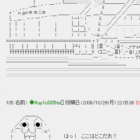
| _ _. |;;;;;;;;;;;;;;::::::::::::::, '::::::_ii＿＿＿＿ ／／::::＼::::::::::::::::;:
_ ,.... -┴ ' " ´ ￣ ／, ' ´ iｉ ／／ ￣｀ ｰ＼ ｰ ､_::;::::::::
r ' ´n jp=≡≡ﾆ≡ ＿＿_ ....... ／／ ＿_.iｉ＿＿__.／／＿＿＿＿__＼ 
|_ _ ,,,,..... - - ─ '' " ´￣ !--!ヽ i￣ ii ／／ ! ! i
l | ｉ | ｉ |＿|＿ヽ ii......:／／:.......:......:........:.......:.
| ! ! ｉ | ｉ＿ｉ＿|_ヽ ii ／ : : : : _ : ＿_i
| ! ! ! ! ! ! ! ヽ-ii-／! : :＿_:_-_'_´,,,,,｀,
================================== r Y ￣i￣i￣r;;;;;;;;;;;;;;;;;;;;;;;;
| | | | | | | | |┴ｉ ｉ || |Ⅲ｀ｰ ､_ｉⅲｰ ､_r┬ｭrn-h
幵幵幵幵幵幵幵幵幵幵幵幵幵＿!＿!＿!! !ｺ二ｰ ､Ⅲﾄ｀_ｰⅲ!_i_Ｎ爪i_:_:_ｉ_iヽ
::::::::::::::::::::::::::::::::::::::::::::::::::::::::::::::::::..........................
'''''''''''''''''''''''''''''''''''''''''''''''''''''''''''''''''';;;;;;;;;;;;;;;;;;;;;;;;;
::::::::::::::::::::::::::::::::::::::::::::::::::::::::::::::::::::::::::::::::::::::::::::::::::::::::::::::::::::::::::::::::::::::::::::::
::::::::::::::::::::::::::::::::::::::::::::::::::::::::::::::::::::::::::::::::::::::::::::::::::::::::::::::::::::::::::::::::::::::::::::::
.
105 名前：
◆Xuy1cDD5to
[] 投稿日：2009/10/26(月) 22:05:36
ID
＿＿__
／ヽ ／＼
／（●） （●）丶
/::⌒（__人__）⌒:::uヽ
l |r┬-| l はっ！ ここはどこだお？