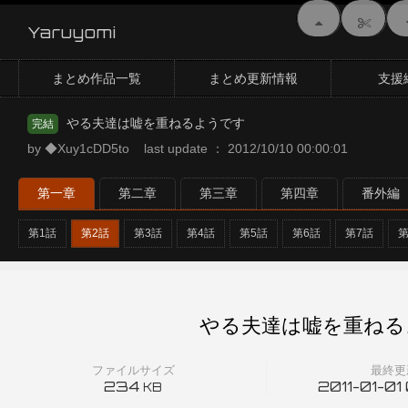
Yaruyomi
まとめ作品一覧
まとめ更新情報
支援
やる夫達は嘘を重ねるようです
完結
by ◆Xuy1cDD5to last update ： 2012/10/10 00:00:01
第一章
第二章
第三章
第四章
番外編
第1話
第2話
第3話
第4話
第5話
第6話
第7話
第
やる夫達は嘘を重ねる
ファイルサイズ
最終更
234
2011-01-01
KB