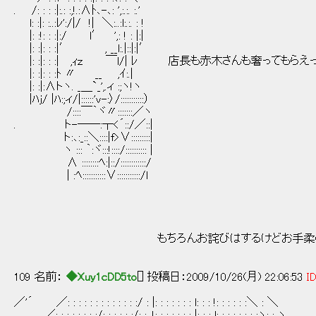
. /: : : :|:.: :,!.:∧ﾄ､-､: ',:.:. :.'
l: :|: :..:ﾚ':/|/ !| ＼:..:l:.:. : !
|: :!: : :|:/ l′ ',: ! : |:|
|: :|: : :|′ , __l:.|::|:|′
|: :|: : :| ,ｨｚ ￣l/| ﾚ 店長も赤木さんも奢っても
|: :|: : :ﾄ 〃 __ ,ｲ:.|
|: :|:∧トヽ. _＿`_',.ィ :;ヽ!ヽ
|ﾊj/ |ﾊ:;ィ/|::::::'v-:〉/:::::::::::）
/::::￣｀ヾ〃:::::::／ヽ
. ト-──:┬<´::/／::|
ト:､:_::＼::::|f>∨:::::::::|
ヽ ::: ｀:ヾ:::!::::/:::::::::: |
∧ ::::::::ﾍ:|::/::::::::::::/
| :ﾍ:::::::::::∨:::::::::::/l
_＿
／ 
／／ 
／ （○） （
もちろんお詫びはするけどお手柔らかにお願いするお
＼ ｀⌒´
109 名前：
◆Xuy1cDD5to
[] 投稿日：2009/10/26(月) 22:06:53
ID
／'´ ／: : : : : : : : : : : : :/ : |: : : : : : : l: : : !: : : : : :＼ : ＼
／: : : : : : : :/: : : : : :/: : ,!: : : : : : : |: : : l: : : : : : : :ヽ: : ヽ