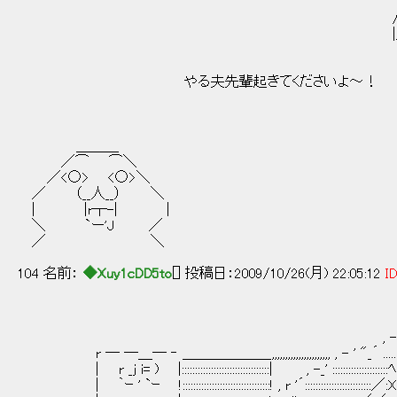
/: /: : /: : : :/: / l:.:ﾄ､: : :
/: ｲ: : :.! :.:.､/l:./ !:.l ＼／
|/ l: : !:.|: : :/ﾒ/ ヾ,_／＼:.
|: :.l: |: :./ l/ ` ヽ___ ヽ
|:./|: !:.∧ rf云 =‐rx､._|
やる夫先輩起きてくださいよ～！ |/ l:.:|/:｀.}. 辷
l∧::::（ '' ''' /
ヽ:./≧T>‐-r'ｰ--‐
Ⅵ:.:.:.:|.{ } 
＿＿＿
／⌒ ⌒＼
／<○> <○>＼
／ （__人__） ＼
| |r┬-| |
＼ `ー'J ／
／ ＼
104 名前：
◆Xuy1cDD5to
[] 投稿日：2009/10/26(月) 22:05:12
ID
_ ,. - ─ ' "_´,
, - ‐ '_"´_,..-:::‐:::'::"´::
r ─ ─＿─ ‐ ＿＿＿＿＿＿_,,,,,,,,,,,,,,,,,,,,,, , - ' "_´ ......::::::::::ﾍ::::::::::
| r _j i= ) |:::::::::::::::::::::::::::::::::| , -_' :::::::::::::::::::::ﾍ／::::::::::;:::::
| ｀ｰ ' `ｰ !:::::::::::::::::::::::::::::::::! , r '´:::::::::::::::::::::::::／:X :::::::::::::::