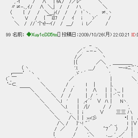
, イ / ∧ | fA./ /／ﾚ''´ ＼
〃≠-､,.ｲ/ ∧ ＼,| / / ハ. ＼
〈 { / / ＼__,jｲ/ / / !｀ヽ､ ≠､ヽ
ヽ V / { ￣i{}7 / ｲ i >'´ /
＼ / //｀个tﾄ-イ/ / ＿/ i l／ /
99 名前：
◆Xuy1cDD5to
[] 投稿日：2009/10/26(月) 22:03:21
ID:
_. - ._ 
／. -－- ＼ l ｀i
/／ ヽ } ´￣ ´ '
|｛ ／＼ ＿＿＿＿ 
（ ヽ '.l. ___/ ヽ´ ー-=ﾆ.¨｀７
r──’ ｀ヽ .ゞ ' ´ '. ｀丶
(´_￣ ヽ ／ | ＼ 
‘ｰ⊂. ＼ / , ｌ ｜ |、 ヽ‐-
￣￣＼ ＼. / / ! ∧ ｜｜ヽ__｜ 
＼ ＼ / / | / ' ｜｜'´ヽ l l. 
＼ ＼l ' | ,ィ´′ ∨ ﾊ. | Nヽ. |､
＼ ＼l. | /|/ / / ', |､
＼ ヽ､. | i ∨ 三三 ハ. !
＼. /＼ | | ｘィ彡 ・{ l. 
/＼ / }'ヽ! "´ ,、_, l |∨
/ ／ / ＼ ‘７´ ） .ﾉ | l
{ / ',＼ ､__,. ' ,／ |