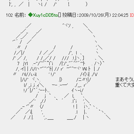
}',. , ／ | ヽl. / /' ！ ）
102 名前：
◆Xuy1cDD5to
[] 投稿日：2009/10/26(月) 22:04:25
ID
.／ ^ヾｿ , ＼
,／,, ,／ ＼
／_／ ／ ヽ
'"´ / ／ ヽ
.〃 / / / ',＼
/／|/ / ／.／ /', l ､ ヽ
/' ／ /, / /_／/ / /// .!,|ヽ, 〕 ､ ＼
7 jYl .-''/^"゛~l`i /|'/',,"゛^"゛'''ﾄ . /ヽ〉`
/, イ| | /i/lヽ''""'^ﾄ| // r' '''"^'''ヾ' Wi ﾄ | ./
〃 ﾊl//ぃil. ' !/' /ｲ〉i| ./V
|/i/' ヾ,ヽ. .|〉 /ﾆ〃!|/ まあそうい
l/ ,,i ,i .ｨ＼ ｰ- .-一' ./,,,、ｒ'´ 重くて
!/´|/`´,'ｰ‐ﾄ､. ｲヽ-ｉ/
/ j ` 、 ／ l, `､
,／' ,/ﾉ ` ´ .l`i ',＼
,,- '"〃 〈/ ! | iヽ,`丶、
／ ／i|. ', .l |､ `ヽ、
／ / ./.|. ',､＿_ ＿_./ | ヽ ＼