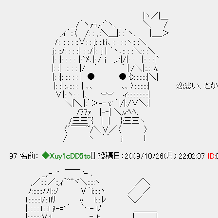
::::::::::::::::::::::::::::::::::::::丿￣ 
|ヽ／|＿
__/｀ヽ,rｭ,ｨ'｀ヽ、_ ＼ /
,ィ´::〈 /: : ,::＼＿|: :｀ヽ、 |_＿＞
/: :: : : ::∨: : ｊ: ::l:ｉ､ : : : :ヽ:: :＼
ｊ: ::/: : : :|: : :/|: :ｊ | ｀ヽ､:: : :＼:: :＼
|: :|: : : : :|:`ﾒ､|::/ ｊ _,ノ|/|: : : :|:: : :|`
|: :|: ::: : : |/ ´ ´ |:/＼|::.::λ
|: :|: ::: : : | ● ● {):::::::::|＼|
|: :|::､::: : :| ､､ ､､ 〉:::::::::| 恋患い、と
∨|::ヽ: : :|､ ｰ'ｰ' .ィ::::::::::::::|
＼|＼:|:｀＞-‐τ´|/|:/∨＼:|
/77ｧ |-‐| ＼,ｖﾍﾍ、
/三三~{ | | }:三三ヽ
〈´￣￣~/＼∨／〈 〉
/ ヽ ｀´ ｊ }
97 名前：
◆Xuy1cDD5to
[] 投稿日：2009/10/26(月) 22:02:37
ID:
_,,.-‐'' ￣￣ '- ､
,／:::::／::,ｨ´^^ヾ＼:::::ヽ ／＼
/::::::://ｌ::/ ∨｀i:::::ヽ ／ ／
l:::::::::l/::ｌlﾘ v l:::lﾚ ＼／
|:::::::::l::::l j!-=''´ ｀ｰ- lﾉ ＿＿＿
|:::::::::∨:l ＿ ,=､b | |