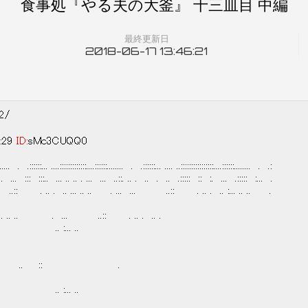
食事処『やる夫の大釜』 十三皿目 中編
最終更新日
2018-06-17 13:46:21
52/
:29
ID:
sMc3CUQQ0
........ . .::::::... ....:::::::::::::....::::::........ . .::::::... .... ..::::::::::::::::....::::::........ . .:
 .:: : :.. . ... ::: :::.. ... .. .. . ... ... ..::. .. . .. . .. .::::: :: :. ... .::::: :... .
 ..:: . .. . .. ... .. .. . ... ... ..:: . .. . .. :... .. .. .
 .. .. . ... ..:: . .. . .. .
 :... ..
 ... .. :: .
 :... ..