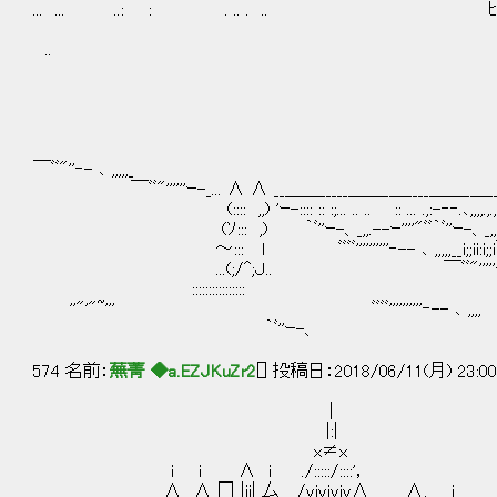
... ... ..: : . .. . .. ﾋｭｵｫｫｫ
..
￣ﾞﾞ"''‐- ､ ,,,,,_ _,
￣ﾞﾞ"''''''ｰ-_... ∧ ∧ __＿＿_____＿＿_＿____＿＿_＿___＿_＿___＿,,.-
(:::: ,,) 'ｰ-:::: :: :;... .. .. :: ... .,:-‐‐.､,,,,.,.,.,,,,-
(ｿ::: ,) ｀ﾞ''ｰ-、_,,.--ｰ''''"ﾞﾞ｀ﾞ''ｰ-、_,,.--庁ｰ''''''"ﾞﾞ":;;;: : ;:
～::: l ﾞﾞﾞﾞ''''''''''‐-- ､ ,,,,,__i;;ii:i;;i￣|rニユ l |l i: i:二i, .;';'
...(;/^;Ｊ.. ￣ﾞﾞ"'''''―--二.ll.| . 二|=,
:::::::::::::::: ￣ﾞﾞ"'''''―--::;...;;.;;
''"'"~''' ﾞﾞﾞﾞ''''''''''‐-- ､ ,,,, ~ﾞ"
｀ﾞ''ｰ-、 ''"'"~''' ﾞ''､,, ｀ﾞ''ｰ-、|
574 名前：
蕪菁 ◆a.EZJKuZr2
[] 投稿日：2018/06/11(月) 23:00
|
|:|
x≠x
i i ∧ i ./:::::/::::'，
∧ ∧ 冂 |ii|_厶＿/viviviv∧ ∧, i