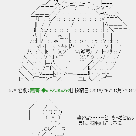
__／⌒入／‐=ﾆ: : : : ﾆ=-. _ |ニﾆﾆ|
／ニニニ／:.＞''´￣:'´￣｀ヽ-.､＞∨ﾆ／_
／ニニニ／:.／: : : : : : : : : : : : : : :＼-Vｺ_:_:_:ヽ
￣「厂 厂:.／.: : : : : : :./: : : : : : : : : : :∨|ﾆニﾆ＼
∥: :/: :./: : : : : : : : :/: : : : : : : : : : : : |∧ニニニ＼
j| : .': :./ : : : : : : : : ,′: : : :.|: : : :.|: : : |: : ＼ニニニ＼
八: |: //: : : :|从 : : |: | : : : :i|: : : :.|: : : |: : :.|: :￣｢￣￣
/: :|: |/∥: :.|从'⌒｀`|: | : : :.ハ.:.| : }: : : V : :|: : : :|
｛: : :V{ ﾉ| : : K下丐k |八: : :⌒iト|､/: : : : Ｖ
_八 : : ＼ |l: : ‘，乂ソ＾ Ｖｨ斧丐/ |/ : ﾄ-ゞﾘ : : /
人: : ＼ : : ∨＼ﾄゝ""" 乂ソ＾)>: : :ﾉ/／ : : /
(: : :＼: : ＼: |ニ八 ' """ ／: ／''ﾞ: : : : :/
ノ＼: : :＼: : ｿニ{＼＼ 丶- ／}i／: : : : : : ／
＼ : ＼: : :ソﾆニﾆﾄJ丶＞─==ﾆﾆニ}{ : : :_､rf〔-.､
{:‐:＼: ﾉ￣ﾆﾆ＞''⌒／、 二L_人／_､‐''ﾞ￣〕
578 名前：
蕪菁 ◆a.EZJKuZr2
[] 投稿日：2018/06/11(月) 23:02
／￣￣＼
／ _ノ ＼
| （ ⌒）（⌒）
| （__人__） 当然よ……っと、さっさと宿に
| ｀⌒´ﾉ ほれ、荷物はこっちに
| ,.<))／´二⊃
ヽ / ／ '‐､ﾆ⊃