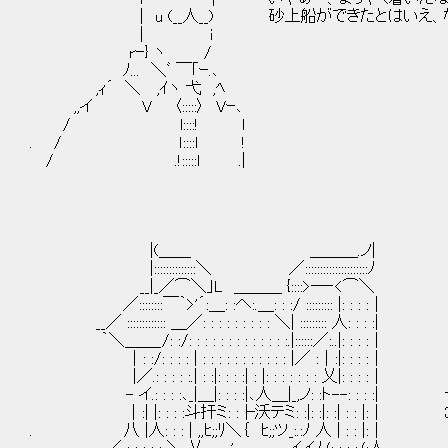
| u (__人__) 砂上船ができたとはいえ、
| i
rｰ} ヽ /
ﾉ... ＼ﾞ ￣｢ｰ.､
,ｨ´ ＼ ,ｲヽ 弋 ,ﾍ
,,イ V 〈:::::〉 Vｰ､
/ l::::! l
. / ｌ::::l !
/ .!:::::ｌ .|
|(＿＿ ＿＿＿.ノ|
|::::::::::::::＼ ／:::::::::::::::::::::ﾉ
__|_／⌒＼｣L ＿＿＿ {::::>―‐<⌒＼
／::::::::￣｀>'´:＿: :へ:.＿: : :/ ::::::::: |: : : :｜
__／ ::::::::::::: ＿／: : : : : : : : : ＼| ::::::::: 人: : : :|
｀＼＿＿_/: :/: : : : : : : : : : : : :.|::::::／:..|: : : :｜
｜: :/: : : : | : : : : : : : : : : : |／ :｜:|: : : :｜
|／.: : : : :.| : :|: : : :| : |: : : : : : : 乂|: : : :｜
- イ.: : : :､_|＿|: : : :|､人＿|_,ノ: :ト--: 
｜:| |: : : :斗扞ミ: :├沃テミ: :|: :|: :| : 
. 八 |人: : : | ,,ﾋ;;ﾘ＼｛ ﾋ;;ツ_:.:ﾉ 人 | : : |:｜