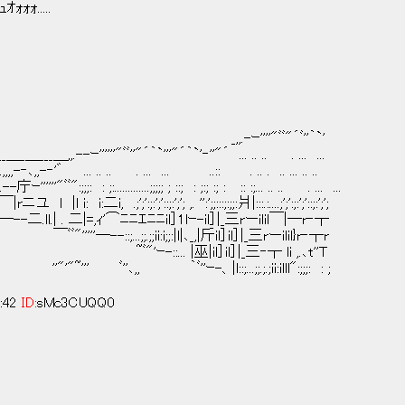
.....
,.-ｰ''''"ﾞﾞ"´ﾞ''｀`'
-ｰ''''''"ﾞﾞ''"´｀`'''"´｀`'‐''"´ ... .. .. . ... ...
‐､,,-‐'゛ ... .. .. . ... ... ..:: . .. . .. ... .. ..
.............;;;;; ; ::; : ;:; :; : :: :;... .. .. . ... ...
:;:';'::;:';'; ,. '':';;:::;:;;:爿|:::.:....;';':;:';'::;:';';
ｨ'⌒ﾆﾆｴﾆﾆil］1lｰ-il］|_三rーilil￣|─r‐┬
ii:i;;:|l|､_,|斤il］il］|_三rーilil}r‐┬r
'ｰ-::... |巫|il］il］|_三‐┬ li ,.､t''T
l::;...;;.;.;ii:illl":;;;: : ;
:42
ID:
sMc3CUQQ0