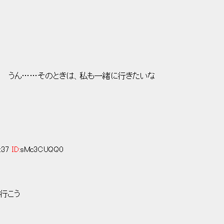
.:.|: : : :' うん……そのときは、私も一緒に行きたいな
:37
ID:
sMc3CUQQ0
行こう