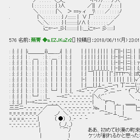
／ : : : : : ＼_乂_ ' イイﾉ/: : : :/:人
. { : : : : : : : : :| )人 ／|| / : : : /: : :｜
＼ : : : : : : :|＼ ＞ ==ｯ ィ ﾘ: : : : ／: : : ::ﾉ
. {＼: : : : : : : :} /::::::::: | ∨ 厂: : : : : : : : :／
＼:＼: : : : : :} {::::::::::::|/Λ {: : : : : : : :_／
辷=‐-‐_彡{::::::::::::| |::___辷=-‐ 彡:::::::}
576 名前：
蕪菁 ◆a.EZJKuZr2
[] 投稿日：2018/06/11(月) 23:01
: :|: :| :| |i＿＿＿_i|i＿____,i| |: :| | :|｜| | :| | | | |::|¨||‐| 
: :|: :| :| | : ＿ : |: : ＿ : | |: :| | :|｜| | :| | | | |::|‐||
: :|: :| :| |: :｜｜: : |: ｜｜ | |: :| | :|｜| | :| | | | |.:|‐||-
: :|: :| :| |: :｜｜: : |: ｜｜ | |: :| | :|｜|_|_,|_|_|_|_｜|‐||
: :|: :| :| |: :｜｜: : |: ｜｜ | |: :| | :| ￣| |｜| | |¨:|TTT冖ｉ
: :|: :| :| |: :｜｜: : |: ｜｜ | |: :| |‐| | |｜| | | | | | 
: :|: :| :| |: :｜｜: : |: ｜｜ | |: :| | :|＿_|_|⊥-__二-┐丁二二{;';';';';'
: :|: :| :| |: :｜｜: : |: └┘ | |: :|_ -=ﾆ¨‐_‐／￣＞_
: :|: :| :| |: :└┘: : |__ --=ﾆ^‐_‐_‐_‐_‐_‐|＼(;'"´ 
: :|: :|_,| |--=ﾆ二二 ‐_‐_‐_‐_‐_‐_‐_‐_‐_‐_‐| ｀`ｆ冖┐_ ＿＿
三三ニ-_-_-_-_-／￣￣＼..-_-_-_-_-_-_- )is｡ | |￣｜￣￣|
=_=_=_=_=_=_=_／ _ノ ＼.ﾞ‐_‐_‐_‐_ ‐ ‐ ⌒ﾆ=-⊥_ 
=_=_=_=_‐_‐_‐_| （ ●） ）..‐ ‐ ‐ ⌒ﾆ=- ＿| | 
‐_‐_‐_‐_‐_‐_‐_.| （__ﾉ､_） ￣￣￣￣￣ ‐ ‐ ‐ ‐
| ｀ ⌒ﾉ ああ、初めて砂漠の町来た
| } ケツが割れるかと思った