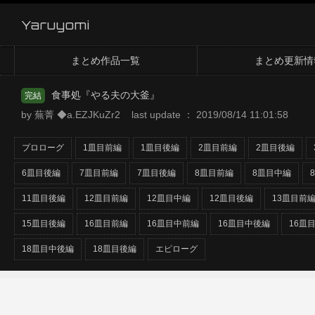
Yaruyomi
まとめ作品一覧
まとめ更新情
食事処『やる夫の大釜』
完結
by 蕪菁 ◆a.EZJKuZr2 last update ： 2019/08/14 11:01:58
プロローグ
1皿目前編
1皿目後編
2皿目前編
2皿目後編
6皿目後編
7皿目前編
7皿目後編
8皿目前編
8皿目中編
11皿目後編
12皿目前編
12皿目中編
12皿目後編
13皿目前
15皿目後編
16皿目前編
16皿目中前編
16皿目中後編
16皿
18皿目中後編
18皿目後編
エピローグ