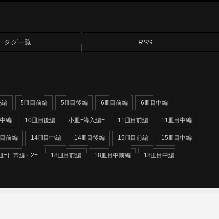
タグ一覧
RSS
後編
5皿目前編
5皿目後編
6皿目前編
6皿目中編
目中編
10皿目後編
小皿=導入編=
11皿目前編
11皿目中編
皿目前編
14皿目中編
14皿目後編
15皿目前編
15皿目中編
皿=日常編・2=
18皿目前編
18皿目中前編
18皿目中編