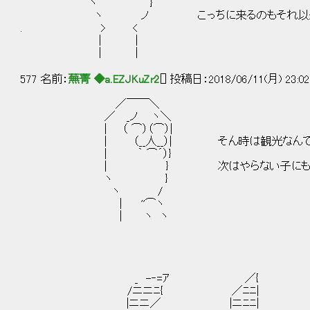
ヽ }
ヽ ノ こっちに来るのもそれ以来だ
. > <
| |
| |
577 名前：
蕪菁 ◆a.EZJKuZr2
[] 投稿日：2018/06/11(月) 23:02
／￣￣＼
／ _ノ ヽ＼
| （ ⌒）（⌒）|
| （__人__）| そん時は観光なんてする
| ｀ ⌒´）}
| } 次はやらない子にも、ゆっくり都
ヽ }
ヽ /
| ''⌒ヽ
| ヽ ヽ
_ -‐=ｱ ／{
/ニニﾆ{ ／ﾆﾆ|
|ニニ／ |ニﾆﾆ|