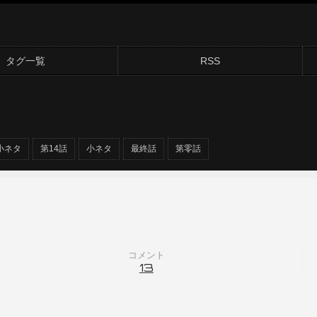
タグ一覧
RSS
小ネタ
第14話
小ネタ
最終話
第零話
コメント
13