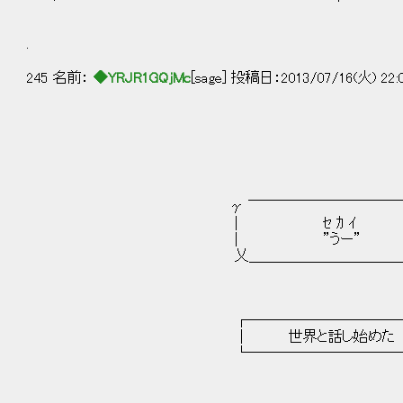
.
245 名前：
◆YRJR1GQjMc
[sage] 投稿日：2013/07/16(火) 22:
γ ￣￣￣￣￣￣￣￣￣￣￣￣
｜ ｾ ｶ ｲ 
｜ ”うー”
乂＿＿＿＿＿＿＿＿＿＿＿＿
┌────────────
│ 世界と話し始めた
└────────────