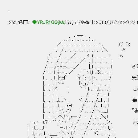
.
255 名前：
◆YRJR1GQjMc
[sage] 投稿日：2013/07/16(火) 22:
＿_
, . . '. .´. . . .｀. '. . ､
／. . . . . . . . . . . . . . . ヽ、 ((⌒))
／. . / . . . . . . . . . . . . . . . .＼ 〃
/. . . ./. . . . ／. . . . .ｲ. i . . . . . .ヽ ｏ
/. . . /. . . ／ . . . ／ l. |. . . .i . . ..l
/. . . /-:‐:-､. . .／__ |..l. . . .|. . . 
/. . . .l ri-- ､.／ , ｀丶l,l. .※l. . . .l
l. . . . l ﾄ;;::l` イｊ｀:ヽ､lヽ. ..l. . .
|. . . ..|.l丶- ト:;;ｒ/ ゝ. . l. . . .l
|. . . ..lﾊ ' ` ' l. . .. .l.. . . .
|. . . ..|. ＼ ｀ /. . . ./..i.. . l
|. . . ..|. .i. ..ヽ _ ＜ /. . . ./...l. . .
|. . . ..|. .l.. .. .r-l / . . . /､...l.. . l
|. . . ..| -‐,', /'ﾉ :/ . . . /, ヽ.l....
|. . . ..|,. へ/ヽ_rー / . . . /, , , ,＼.l
, - r-ーｔ７- `` くヽゝ´:l,-,/ . . . /, , , , , , 
l ..l, , , ,l l ｀－､l イノ . . . ./, , , , , ／. l, ,l
| .l, , , , l l､＿__ヽ＼ヽｲ/. . . ./,,, ＜ . , . .l, ,,l