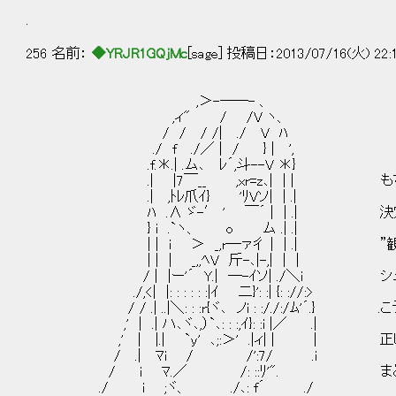
.
256 名前：
◆YRJR1GQjMc
[sage] 投稿日：2013/07/16(火) 22:
,＞-――- 、
,ィ" / /V ヽ、
/ / / /| ./ V ﾊ
./ f ./／ | / } | ',
.f.＊.| .ム､ ﾚ´,斗--V ＊}
.| |7￣__ ,xr=z､| | | もちろ
.| ,ﾄﾚ爪ｲ} 'ﾘVソ| | .|
ﾊ .∧ ゞ-′ ' ￣´ | | .| 決定
} i .`ヽ、 o ム .| .|
| | i ＞ _,r―ァ彳 | | .| ”観測
| | | _,,ﾍV 斤-､|-,| | |
/ | |ー'´ Y.| ―-ｲソ| ./＼i シュ
./,<| |: : : : : :|ｲ 二}': :| {: ://:>
/ / .| ..|＼: : :r{ヾ､ ノi : :/./:/ﾑ'´.
,' | .| ハ､ヾ､,）`､: : :,ｲ}: :i |／ .|
,' | |.| `y' ､;:＞' .|ィ| | | 
/ .| ﾏi / /':7/ .i
/ i ﾏ.／ /: ::ﾘ'". まとめる
./ i ;ヾ、 ./､: f´ ./