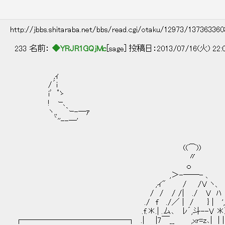
http://jbbs.shitaraba.net/bbs/read.cgi/otaku/12973/13736336
233 名前：
◆YRJR1GQjMc
[sage] 投稿日：2013/07/16(火) 22:
,ｨ
/´i ＼ 
iﾞ ﾟゝ 
! ｰ、 ─（ ﾟ ∀
ヽ,, ｀ｰ-―ｧ
｀''--―' .／
((⌒))
〃
ｏ
,＞-――- 、
,ィ" / /V ヽ、 .┌──
/ / / /| ./ V ﾊ .│
./ f ./／ | / } | ', └
.f.＊.| .ム､ ﾚ´,斗--V ＊
┌─────────────┐ .| |7￣__ ,xr=z､| | |