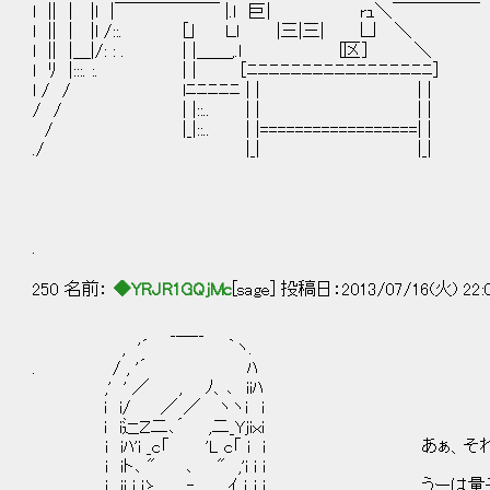
l || | |l |￣￣￣￣￣￣ |.ｌ 巨| rｭ＼￣￣￣
l || | |l /::. [｣ Ｌｌ |三|三| 凵
l || |＿|/: : . | |＿＿,.ｌ [区] 
l ﾘ |:::. :. | | ［ﾆﾆﾆﾆﾆﾆﾆﾆﾆﾆﾆﾆﾆﾆﾆﾆ
l / / lﾆﾆﾆﾆﾆ | | | | ⊂ニﾆ
/ / | |::.. | | | | 
/ |_|::.. | |=============
./ |_| |_
| 
⊂ﾆﾆﾆﾆ
○
.
250 名前：
◆YRJR1GQjMc
[sage] 投稿日：2013/07/16(火) 22:
_＿__
, '´ ｀ヽ.
. / , '´ ﾊ
,' ' ／ , ﾉ、､ iiﾊ
i i/ ／ ／ ヽヽｉ i
i i辷Ｚ二､´ ,二_Yjiｘi
i iﾊ'i _c「 'L c「 i i あぁ、そ
i iト､ " ､ " ,'i i i
i ii i iゝ、 ‐ ,ｲ ｉ i i うーは量