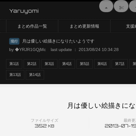
Yaruyomi
まとめ作品一覧
まとめ更新情報
支援
月は優しい絵描きになりたいようです
現行
by ◆YRJR1GQjMc last update ： 2013/08/24 10:34:28
第1話
第2話
第3話
第4話
第5話
第6話
第7話
第
第13話
第14話
月は優しい絵描きにな
ファイルサイズ
最終更
352
2013-07-19
KB