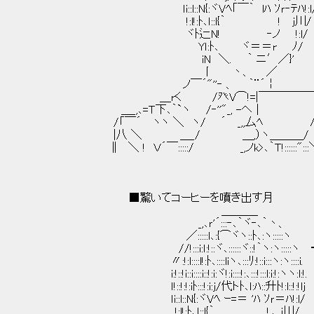
ｌi::l::N{:ヾVﾍ｢￣｀ lﾊ ｿｒ‐ﾃﾊ!:l
!:l!:ﾄ､ｌ::l{｀ ! j川/
ヾﾄ辷N! ‐ノ !:l/
Yｌ:ﾄ､ ヾ＝＝r ﾉ/
iN ＼. ｀ ニ′／}'
丨 丶、 ／
ノ￣´"''‐ 、 ｀¨´￤
＿rく /癶V⌒!=|￣￣￣￣￣
＿_,､=Ｔ下､｀`ヽ /‐''"_, -ヘ｜ 
/「￣´ ヽヽ ＼ ヽ/ ´ _,,厶ﾍ ∧=
|八 ＼ ＿_/ ＿,）ヽ＿＿＿/ ヽ `
∥ ＼ ! Ｖ´￣:::::/ _,ノk>､｀Ｔ!::::::":
■驚いてコーヒーを噴き出す月
＿＿＿_
_,､ｒ'´:::‐､｀ヾ‐､｀丶、
／:::::l､:{⌒ヾヽ::ﾄ､:ヽ:::::ヽ
//!:::i:ｌ:!::ヾ､::::::ヾ::!｀ヽ:ヽ:::::
〃:!:l::::l!:ﾄ､::::liヽ､:::ﾘ:!::i:::ヽ:
i:!::!i::i::::i::!:i:ヾ!:i::::!:､:::
ｌ!::!:!:iﾄ:::!:i:j/代トﾄ､ｌ:ﾊ:
ｌi::l::N{:ヾVﾍ ｰ=＝ 'ﾊ ｿｒ＝ﾊ!:l/
!:l!:ﾄ､ｌ::l{｀ !,､ j川/ ﾟ