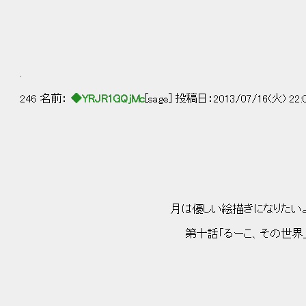
.
246 名前：
◆YRJR1GQjMc
[sage] 投稿日：2013/07/16(火) 22:
月は優しい絵描きになりたいよう
第十話「るーこ、その世界