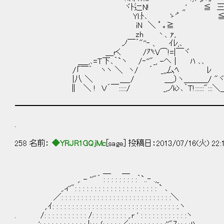
ヾﾄ辷N! ,,' ≦ 
Yｌ:ﾄ､ ゝ'ﾟ ≦ 三 ﾟ
iN ＼ ﾟ ｡≧ 三 ＝
zh 丶、ｧ, ≧=-
ノ￣´"''‐ 、 ｲﾚ,､ ＞三 
＿rく /癶V⌒!=|￣ヾ 
＿_,､=Ｔ下､｀`ヽ /‐''"_, -ヘ｜ ﾊ ､､ ｀ミ
/「￣´ ヽヽ ＼ ヽ/ ´ _,,厶ﾍ ﾚ
|八 ＼ ＿_/ ＿,）ヽ＿＿＿/ "ヾヽ｡`
∥ ＼ ! Ｖ´￣:::::/ _,ノk>､｀Ｔ!::::::"::
━━━━━━━━━━━━━━━━━━━━━━━━━━
.
258 名前：
◆YRJR1GQjMc
[sage] 投稿日：2013/07/16(火) 22:
＿ ＿
,. - ''"´ : : : : : : : : :｀`..‐ .,_
,.ィ'": : : : : : : : : : : : : : : : : : : : : ` ､
／: : : : : : : : : : : : : : : : : : : : : : : : : : : :＼
,.ｲ: : : : : : : : : : : : : : : : : : : : : : : : : : : : : : : :.ヽ
. /: : : : : : : : : : : /: : : : : : : : : ,.r ' : : : : : : : : : : : :ヽ