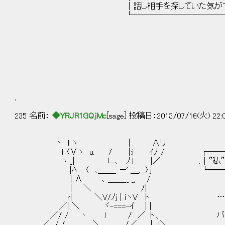
│話し相手を探していた気がす
└────────────
,
235 名前：
◆YRJR1GQjMc
[sage] 投稿日：2013/07/16(火) 22:
ヽ l ヽ | ∧リ
l 〈∨ヽ u. / |:i ｲﾉ / ┌───
ヽ _| ∟､ ﾉ｣ |／ .│”私”4歳、親
|ﾊ 〈 ､＿＿_ ー' ＿, 〉j └───
| ∧ ､ ＿＿__ _, /
| ＼ /|
r| ＼V/ﾉj | ｉヽV 卜 …ルー
／| ＼ ヾ-===-ｲ | |
／/ / 丶 l / ／ 卜、 パパは頭が
.／ / / ＼ /／ | l＼