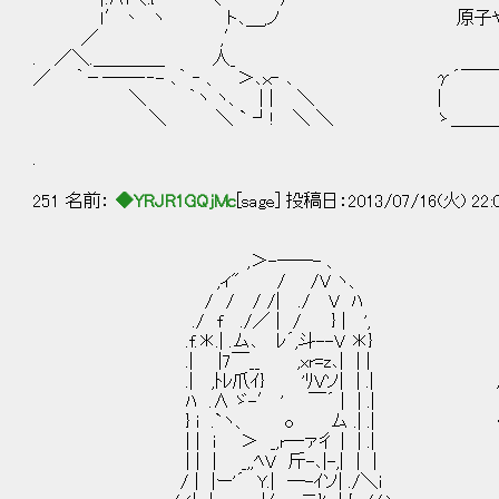
ｌ′丶 ヽ ト､＿,ノ 原子や電子の動
／ ,′
. ／＼.＿＿＿＿ 人_
／ ｀－――‐‐- ､｀ ‐ 、 ＞､ｘ‐ ､ γ´￣
＼ ｀ヽ ヽ、 | | ＼ | うむ
＼ ＼ ` ┘! ＼ ＼ ゝ＿＿＿＿＿＿＿
.
251 名前：
◆YRJR1GQjMc
[sage] 投稿日：2013/07/16(火) 22:
,＞-――- 、
,ィ" / /V ヽ、
/ / / /| ./ V ﾊ
./ f ./／ | / } | ',
.f.＊.| .ム､ ﾚ´,斗--V ＊}
.| |7￣__ ,xr=z､| | |
.| ,ﾄﾚ爪ｲ} 'ﾘVソ| | .| 原子
ﾊ .∧ ゞ-′ ' ￣´ | | .|
} i .`ヽ、 o ム .| .| 位置
| | i ＞ _,r―ァ彳 | | .|
| | | _,,ﾍV 斤-､|-,| | | 
/ | |ー'´ Y.| ―-ｲソ| ./＼i