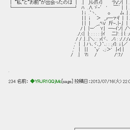
│ ”私”と”お前”が出会ったのは │ .| ,ﾄﾚ爪ｲ} 'ﾘVソ| | .
└─────────────┘ ﾊ .∧ ゞ-′ ' ￣´ | | .
} i .`ヽ、 o ム .| .
| | i ＞ _,r―ァ彳 | | .
| | | _,,ﾍV 斤-､|-,| | 
/ | |ー'´ Y.| ―-ｲソ| ./＼
./,<| |: : : : : :|ｲ 二}': :| {: ://
/ / .| ..|＼: : :r{ヾ､ ノi : :/./:
,' | .| ハ､ヾ､,）`､: : :,ｲ}: 
,' | |.| `y' ､;:＞' .|ィ| |
/ .| ﾏi / /':7/ 
.
234 名前：
◆YRJR1GQjMc
[sage] 投稿日：2013/07/16(火) 22:
┌────────────