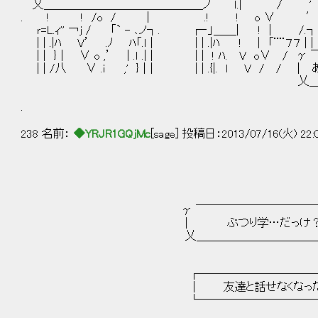
乂＿＿＿＿＿＿＿＿＿＿＿＿＿＿ノ ｌ.| / 
. ! ! /o / | .! ! o ∨
ｒ=L.ｨ'' ￢ｊ / 「` - ､ノ┐. ┌‐」＿＿| ! | /.┐
| | .|ﾊ V’ .ﾉ ﾊ「.ｌ | | | .|ﾊ ! | 「¨¨７７ | 
| | }｜ ∨ o ,’ | .ｌ .| | | | ! ﾊ. V
| | /八 ∨ .i ,' }｜| | | .{|. ｌ V / 
乂＿＿＿＿＿＿＿＿＿＿＿＿
.
238 名前：
◆YRJR1GQjMc
[sage] 投稿日：2013/07/16(火) 22:
γ ￣￣￣￣￣￣￣￣￣￣￣￣
｜ ぶつり学…だっけ？
乂＿＿＿＿＿＿＿＿＿＿＿＿
┌────────────
│ 友達と話せなくなった
└────────────