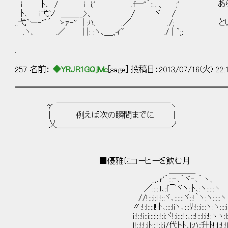
i ﾄ､ / i i;' .f―''´::.. 、 ;' 
ﾄ､ i弋ソ ＿＿__,>、 ./ ヾ /
..弋`ー-'"´ ゝｧ-'' | :ﾊ、 .／ ./; と
.ヽ、 .／ | |: :ヽ､＿,,ィ" ./ | `;;
.
257 名前：
◆YRJR1GQjMc
[sage] 投稿日：2013/07/16(火) 22:
━━━━━━━━━━━━━━━━━━━━━━━━━━
γ ￣￣￣￣￣￣￣￣￣￣￣￣￣￣ヽ
｜ 例えば次の瞬間までに |
乂＿＿＿＿＿＿＿＿＿＿＿＿＿＿ノ
■優雅にコーヒーを飲む月
＿＿＿_
_,､ｒ'´:::‐､｀ヾ‐､｀丶、
／:::::l､:{⌒ヾヽ::ﾄ､:ヽ:::::ヽ
//!:::i:ｌ:!::ヾ､::::::ヾ::!｀ヽ:ヽ:::::ヽ
〃:!:l::::l!:ﾄ､::::liヽ､:::ﾘ:!::i:::ヽ:ヽ::::i
i:!::!i::i::::i::!:i:ヾ!:i::::!:､:::!:::l:i:!:ヽヽ:l:
ｌ!::!:!:iﾄ:::!:i:j/代トﾄ､ｌ:ﾊ::升ﾄ!:l::!:!l