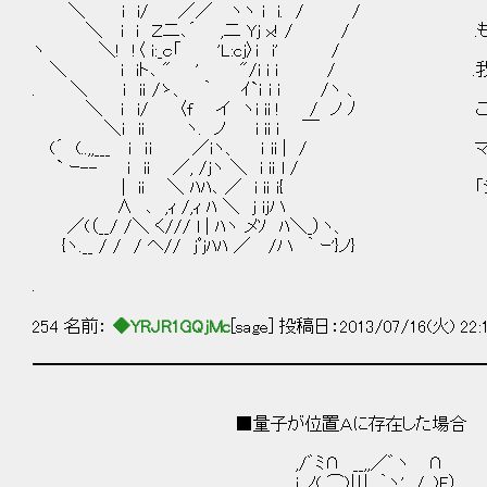
＼ i i/ ／／ ヽヽ i i. / /
＼ i ｉ Ｚ二､´ ,二 Yj ｘ! / / .もう
ヽ ＼! !〈 i:_ｃ「 'L:cj〉ｉ i' /
＼ i iト､ " ' "/i i ｉ / .我
. ＼ ｉ iｉ /ゝ、 ｀ ｲ`ｉ i i /ヽ 、
＼ ｉ i/ 〈f イ ヽi ii ! / ノ ﾉ こ
＼ｉ ii ヽ. ノ i ii i ￣
(´ (..,,___ ｉ ｉi ／iヽ、 ｉ ii | 
` ｰ-- ｉ ii ／, /jヽ ＼ i iｉ l /
| ii ＼ ﾊﾊ､ ／ i iｉ i{ 「シュレ
∧ ､ ,ｨ /,ｨ ﾊ ＼ j iｊハ
／(（__/ /＼ く/// l | ﾊヽ メｿ ﾊ＼_）ヽ、
{ヽ.__ / / / ヘ// jﾟjﾊﾊ ／ /ハ ｀ ｰ'}ノ}
.
254 名前：
◆YRJR1GQjMc
[sage] 投稿日：2013/07/16(火) 22:
━━━━━━━━━━━━━━━━━━━━━━━━━━
■量子が位置Ａに存在した場合
,/゛ﾐ∩ __,,／゛ヽ ∩
i ノ( ⌒)川 ｀ヽ' / .)E）