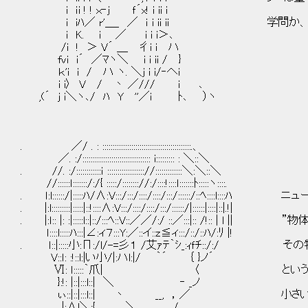
i ｉi ! ! ｘ‐j ｆ´x! i ii i
i iﾊ／ r'＿_ ／ ｉ i ii ii 学問か、
i K. i ／ i i i＞､
/i ! ＞ V´ ＿ 彳i i ハ
fvi i´ ／ﾏヽ＼ i i ii / }
ｋ'i i / ハ ヽ. ＼j i i/‐へi
i i〉 V / 丶 ／/// i ､
,(´ j i＼ヽ､/ ﾊ Y ''／i ﾄ､ ）ヽ
. ／/ . : :::::::::::::::::::::::::::::::::::::::::::.、
／. :/::::::::::::::::::::::::::::::::: i::::::::: : ＼::＼
. //. :/::::::::::::ｉ :::::::::::::::::://:::::::::::::＼:＼::＼
//::::::ｌ:::::::/:/{ :::::/:::::::://:/::::!::::ｌ:::::::ﾄ:::::ヽ::::.
. ｌ:l::::::/|:::::ﾊ/∧:V:::/:::/::::/::::/:::/::::::/::ﾍ::::l::
. |:l:::::::::|:::::|::!::::∧:V:::/::::/::::/:::/::::::/|::::::|::::|::|.!|
. |:ｌ:: |: :|:::::l::|::/:::ﾍ::V::／／/:/ ::／:::|:: /!:
ｌ::::l:::::ﾊ:::|∠:ィ７:::Y:／::イ::z≦ィ:::/::/::ﾊ/:ﾘ |!
. ｌ::|:::::小:Π:/l/-=彡１ /艾ｧﾃ｀ｼ_:ｨｆﾁ::/
V::ｌ: :!::l:|い小/|:ハl:|/ ｀´ ｛ }ノ´
Ⅵ: ｌ:::::｀爪| 〈 という「前提
}:!: |::|:::l::| ＼ ‐ _ノ
ぃ::|::|:::l::| 丶 __, ，／ 小さ
|:∧l＼:{ ＼ /