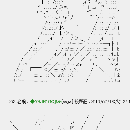
|: | : !: : /:.:!:.ヽ ,ィ''7￣㍉.､ ,': : :
. ﾊ: !:.:|: : :.:/ ,＞=､ " l :::::r┤'7: : :.:.:.:.! .
! ﾍ:､ﾍ: .:.:|く. {::::::」i ''"´￣ /: : : : ::
. |ヽヽ＼:い. 〉r'",ﾉ ゛゛｀/: : : : :::/:.:.:.
. | /:.:.:.:.:.:.ハ '" /: : : : :.:/:.
l/:.:.:.:.:.:./ .|ﾍ ｀ /: : : : :.:/: :./: ｌ
/:.:.:.:.:.:./ |: ,'＞ ., / : : : : :/:.:.:.:
. /.:.:.:.:.:,.ｲ' !/ :::::::/ ＞､_,,.. /: : : : :,ｲ.|:.: : ｌ: :.ｌ:
,.ｲ.:.:.:.:／ /: ::::::/::::::::l::::::},.': :.:
,ｲ:.:.:.:／ ,.':::/::::/::::::::/_／:.:.:.:／:.:.:.:.::::::::| | : ｌ:.
. ／: :.:／ ,ｲ／::,ｲ::::r‐'／ : : ／: : : : : : : :.:
/: : ／ ／::::::／:::::/／: : :.／:.,. r "´ ￣ ヽ V:.|:
/: :〃 .／::::::／::::::::,.ｲ : : ∠r " ! ､ ﾍ:V!:
. /: :/ 「￣￣`＜／ ::::::::::/: : : ,.':.
. ,':.:./. |::::::::::.. : : : ＼_,,.r/: : :./:
. !: ,'--―┤:::::::::.:.: : : :.:／ ,' : : /. 
.
253 名前：
◆YRJR1GQjMc
[sage] 投稿日：2013/07/16(火) 22:
, '´ ｀ヽ / /
.ヽ / , '´ ﾊ / /
＼ ' ' ／ , ﾉ、､ iiﾊ / /