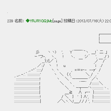
.
239 名前：
◆YRJR1GQjMc
[sage] 投稿日：2013/07/16(火) 22:
┌───────────
│ ”私”15歳、教授
└───────────
彡 ヽ ヽ) ', Y´￣￣｀`ヽ ＿!｀ 二 .」
ｰ ''フ-, ヽ._ ! ヽ､ シ´ ', ./ )
__7/|／ i ￣ ノ ￣/´ …
／::/ ヽ ! u. ´i ./
,､-''´::::::/ ヽ. ヽ , =＝=‐- --
_,､.-.'.´:::::::::::::::::' ヽ ＼ 〈 ( ＼ / , '
´::::::::::::::::::::::::::::::::! ヽ ＼
::::::::::::::::::::::::::::::::::l ＼ ヽ ´￣´ /::::::::::＼
::::::::::::::::::::::::::::::::::| ＼ ｀ ｰ┬─‐'ヽ::
::::::::::::::::::::::::::::::::::| ＿≧ ∧ r‐‐ }:::::::::::::::::::::
:::::::::::::::::::::::::::::::::::! / ＼ } ' } ∧', |::::::::::::::::::::::
:::::::::::::::::::::::::::::::::::| ／＼ヽ.＼!＿_/./ / ', !::::::::::::::::::::::
.