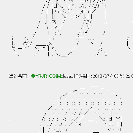
./,<| |: : : : : :|ｲ 二}': :| {: :/
/ / .| ..|＼: : :r{ヾ､ ノi : :/./:/ﾑ'´.}
,' | .| ハ､ヾ､,）`､: : :,ｲ}: :i |／ .
,' | |.| `y' ､;:＞' .|ィ| | |
/ .| ﾏi / /':7/ .i 特徴
/ i ﾏ.／ /: ::ﾘ'".
./ i ;ヾ、 ./､: f´ ./
i ﾄ､ / i i;' .f―''´::.. 、 ;' 
ﾄ､ i弋ソ ＿＿__,>、 ./ ヾ 
..弋`ー-'"´ ゝｧ-'' | :ﾊ、 .／ ./; ゝ
.ヽ、 .／ | |: :ヽ､＿,,ィ" ./ | `;;
.
252 名前：
◆YRJR1GQjMc
[sage] 投稿日：2013/07/16(火) 22:
＿ --- ,_
_,. - ''"´: : : : : : : : : : : ｀: : ､
,ｨ'": : : : : : : : : : : : : : : : : : : : : :` .､
／: : : : : : : : : : : : : : : : : : : : : :', : : : : :
／. : : : : : : : : : : : : : : ,.ｨ､ : : : : : .: !: : : : :
/ : : : : : : : /: : :./: /:.:／ ヽ: : : : ::
. /: : : :/: : : :/: : :./／／ ＿_ ＼:.:.::::l : ＊:|
. ,' ｌ: : :/: :.:.:./: :.:.／ / ィ'"´ ｀ ヽ ::!: 
i: | :.:,' : : _｣_: :./ V: : : : ｌ: