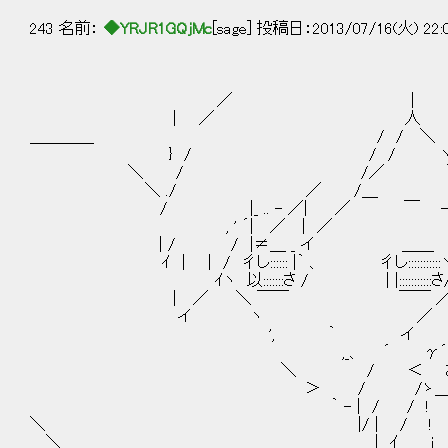
243 名前：
◆YRJR1GQjMc
[sage] 投稿日：2013/07/16(火) 22:
／ |
| ／ 人 
＿＿＿＿ / / ＼ | ､
} / / / ヽ |＞
＼ / /／ ｀、 ! ~|）
＼ ./ ／ /＿ ヽi
/ |_ .. - ／| ／ ￣ - _
, ' ´| ／ | ／ / /
| / / |≠＿ _ イ ＿＿ |
ｲ | | / 彳し:::::: |｀ 、 彳し::::::
ｲヽ 以:::::::さ / | |:::::::::::さ/
| ／ ＼ ￣￣ ￣￣ 
イ ヽ ／ / 
', ｀ イ 
,_、 ´ γ´￣￣￣￣￣￣￣
＼ / ＜ お前を…”うー”を
＞ / /ゝ＿＿＿＿＿＿＿＿＿
｀ - | / / !
＼ |/ | / ! 
＼ | ｲ i 