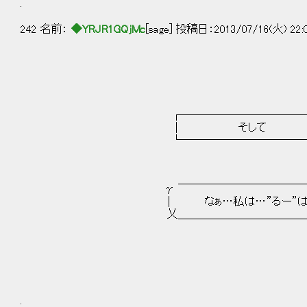
.
242 名前：
◆YRJR1GQjMc
[sage] 投稿日：2013/07/16(火) 22:
┌────────────
│ そして .
└────────────
γ ￣￣￣￣￣￣￣￣￣￣￣￣￣
｜ なぁ…私は…”るー”は 
乂＿＿＿＿＿＿＿＿＿＿＿＿＿
.