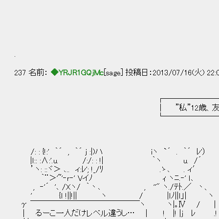
.
237 名前：
◆YRJR1GQjMc
[sage] 投稿日：2013/07/16(火) 22:
┌─────────────
│ ”私”12歳、友達に疑問
└─────────────
/: : {!:' ｀´ , ｀´ ｊ :|)ハ iヽ `´ . ｀´ ﾚ'
|ｌ:: :∧:'.u. /:/: : !| ｀ヽ u. /´
’ヽ: ::ヾ＞ ､.. ィ:ﾚ'; !_/ﾘ .ゝ､ . ィ′ |::::
｀¨＞'~'‐ｒ‐' Vイﾉ ｨ ヽﾆ.‐' ｌ､ }!:::|:ﾚ
, ‐'´ '､ /Xヽ/ ｀丶､ , ''" ヽ./ﾃﾄ.／ 丶、
' {ｌ !||!|| ヽ / |ｌﾉ||ｌ」| ヽ
γ ￣￣￣￣￣￣￣￣￣￣￣￣￣￣ヽ ヽ|｡Ⅳ /
｜ るーこ一人だけレベル違うし… | ! |! |ｊ ﾚ