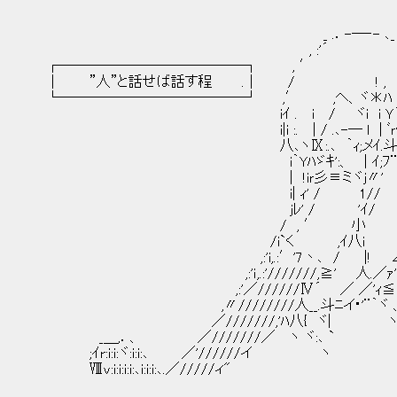
_ .．-―‐- ､_
, :'´ ｀
┌─────────────┐ , ′
│ ”人”と話せば話す程 .│ / ! 
└─────────────┘ ,′ ,ヘ、ヾ＊ﾊ :
iｲ . i / ヾi i Ｙ´）ヾ:
i|i :. | / .､-― l | ﾞｒく;ミｭ､
八､ヽⅨ:.､ ｀ｨ;メｲ.斗≦￣
i｀Yﾊゞｷ':、 | ｲ;ﾌ¨ヾ
| !iｒ彡≡ミヾj〃' /ヽ
i| ｨ' / 1// 
jﾚ' / 'ｲ/ / ,斗匕
/ , ′ 小 ／,イⅣ.: :
/i`く ,ｲ八i ｲ {:{ﾞ､_ : : :
,:'i,.:′'7丶､ / |! ∠i:| }j ヾ:
,:'ｉ,.:'///////,≧' 人.／ｧ'/`:､ 
,:'／//////Ⅳ´ ／ ／'ｨ≦ぅ ヾ 
,〃////////人__.斗ﾆイ･'¨｀ヾ 、 `
／///////,'ﾊ八{ ヾ| ヽヽ Ｙ
_＿,．、 ／///////／ ヽ ヾ:､ ` ヽ丶 
;ｲr:i:i:ヾ:i:i:､ ／'//////イ ヽ
Ⅷv:i:i:i:i:､i:i:i:､.／/////ィ" }