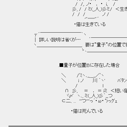
/ /,. ノ・ ． ・ i、 /
彡, / / ミ(_,人_)彡ミ/ ＜生きてる
/ / / ノ /
'"''''''''"´
・猫は生きている
γ´￣￣￣￣￣￣￣￣￣｀ヽ
| 詳しい説明は省くが… ´￣￣￣￣￣￣￣￣￣
ヽ＿＿＿＿＿＿＿＿＿＿ 要は”量子”の位置で猫の
ゝ､＿＿＿＿＿＿＿＿＿＿＿＿＿＿
.■量子が位置Ｂに存在した場合
＼ /ﾞﾐヽ､,,___,,／ﾞヽ
＼ i ノ 川 ｀ヽ' ﾊﾞﾀﾝ
/ l
∩ 彡, ＝ ． ＝ iミ ＜短い猫生だ
ヾ〆 ヽ､, ミ(_,人_)彡｀,,,つ
⊂二、... '''つ''''っ´･ω･‘)っｸﾞｪ
・猫は死んでいる
━━━━━━━━━━━━━━━━━━━━━━━━━━