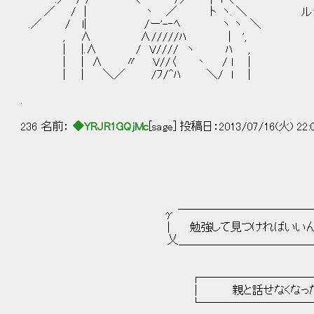
／ / | 丶 ／ 卜 ヽ. ＼ ルーシー
.／ / l| /ー'-‐ﾍ ヽ ヽ ＼
, ∧ ∧/////ﾊ | ',
| |.∧ / V//// ヽ ﾊ ,
| | ∧ 〃 V//〈 丶 / l |
| | ＼／ /ﾌ/^ﾊ ＼/ l |
.
236 名前：
◆YRJR1GQjMc
[sage] 投稿日：2013/07/16(火) 22:
γ ￣￣￣￣￣￣￣￣￣￣￣￣￣￣
｜ 勉強して見つければいいんじゃな
乂＿＿＿＿＿＿＿＿＿＿＿＿＿＿
┌────────────
│ 親と話せなくなった
└────────────