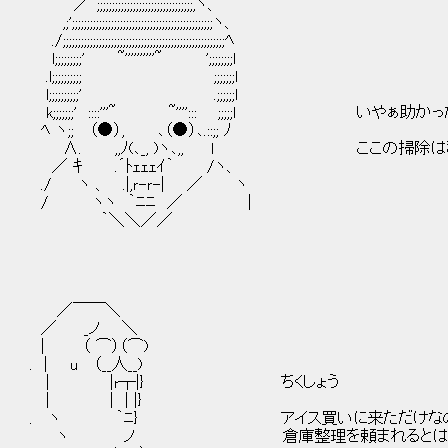
／~;;;;;;;;;;;;;;;;;;;;;;;;;;;;;;;;,ヽ、
,;';;;;;;;;;;;;;;;;;;;;;;;;;;;;;;;;;;;;;;;;;;;;;;;ヽ、
./;;;;;;;;;;;;;;;;;;;;;;;;;;;;;;;;;;;;;;;;;;;;;;;;;;;;;;ﾍ
l;;;;;;;;;' ~''''''''''~ ';;;;;;;;l
.l;;;;;;;;;; ;;;;;;;l
l;;;;;;;;;;' .;;;;;;l
k;;;;;;;' ::::'''~ ~''''::: ;;;;;l いやぁ助か
ﾍ ヽ;; （●）, ､（●）､.::;; ﾉ
∧. ,,ﾉ(､_, )ヽ､,, l ここの掃除は私
／ ｷ .´ﾄｪｪｪｲ｀ /ヽ、
./ ヽ 、 .|,ｒ-ｒ-| ／ ヽ
/ ヽヽ ｀ﾆﾆ ／ |
｀＼＼／／
／￣￣＼
／ _ノ ＼
| （ ⌒）（⌒)
. | u （__人__)
| |r┬|} ちくしょう
| | | |}
. ヽ ｀ﾆ} アイス買いに来ただけな
ヽ ノ 倉庫整理を頼まれるとは予想