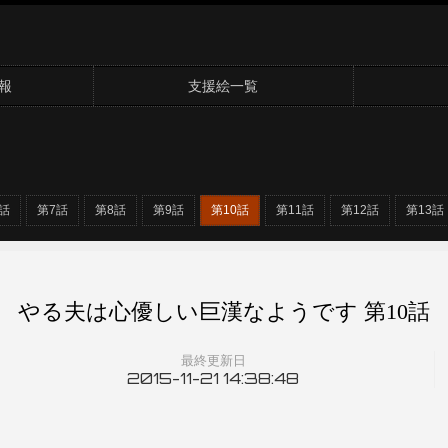
報
支援絵一覧
話
第7話
第8話
第9話
第10話
第11話
第12話
第13話
やる夫は心優しい巨漢なようです 第10話
最終更新日
2015-11-21 14:38:48