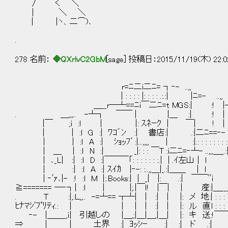
/ く ＼
| ＼ ＼
| |ヽ、二⌒)､
.
278 名前：
◆QXrlvC2GbM
[sage] 投稿日：2015/11/19(木) 22:0
r=ﾆ二i二ﾆ= ┐‐- ..,,
| : : : : |: : : : .:.:| |ﾆ=- ..,,
＿__r―┴==ﾆi￣二ﾆ=t MGS:| :! |-=- .
. ＿,,,.. -┴┐ ￣￣ | |＿ :| :! | 
|￣ ;i :l | |: ｽﾈｰｸ | ￣| ! | :l konｏ :
| | :l G :| ﾜｺ゛ﾝ :| 書店:| .:|二ﾆ==‐- | zama|: 
| | :ｌ A :| ｼｮｯﾌ゜:|...,,,, | :|.: : : : : : : :|＿＿___
| ＿ | :ｌ N :| _|: : : ￣T :i二ﾆ=‐┴- ..,,,＿_
| ､_L| :| :ｌ D :|￣￣￣「: : : : : : :.| | .ｲ左山 | 
| :| :ｌ A :| ｽｲｶ |‐-: :..,,＿|_.:|＿＿ | l | 
| ‐ﾞｧ､|- :! :l M |:.Books:| | _| |: .:| ￣￣ﾞﾞ
≧======= ―‐┐| :ｌ | |;.|￣ｌ! |￣| | 産:|＿___:|: : !: 
. Ｔ :|,:Ｌ,,.. -=┴== ┬┴| | :| | |: メ 地:| : : : : : : |: 
ﾋﾅﾏｼﾞﾌﾟﾘﾃｨ.: | | | | :| | |: ル 直l : : : : : : |: :
‐- |＿＿_,ｉ| 引越しの |＿,;|＿|＿,|＿| |: キ 送:!￣￣:ｉ: :l: : 
⇒ | | 土界 :| ﾖｯｼｰ :| :| ド .:| | ┬