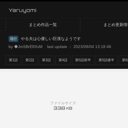
Yaruyomi
まとめ作品一覧
まとめ更新情
やる夫は心優しい巨漢なようです
現行
by ◆Jm5BrE8XxM last update ： 2023/08/04 13:18:46
第1話
第2話
第3話
第4話
第5話前半
第5話後半
第6
ファイルサイズ
338
KB