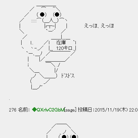
＿＿＿＿
／ ⌒ ＾＼
／ （ ●） （●）
／ ::::::⌒（＿人__）⌒ヽ
| |r┬-| | えっほ、えっほ
＼ `ー'´ ／
／ ＿＿|__＿
| ｌ.. ／l 在庫 `l
ヽ 丶-.,／ |__ 120キロ._|
`ー､＿ﾉ ／￣￣￣￣／
| |／＿＿＿＿／
i ￣＼ ./
＼＿ |/
_ノ ＼＿＿_） ﾄﾞｽﾄﾞｽ
（ _／
|＿ノ''
.
276 名前：
◆QXrlvC2GbM
[sage] 投稿日：2015/11/19(木) 22:0
／￣￣＼
／ _ ノ ＼
| （ ●）（●）