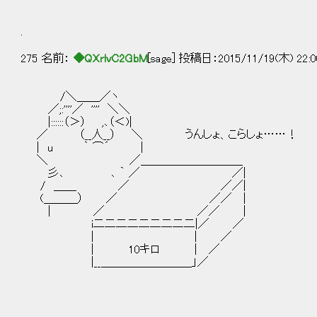
.
275 名前：
◆QXrlvC2GbM
[sage] 投稿日：2015/11/19(木) 22:0
/＼＿＿／ヽ
／;:''''／ '''' ＼＼
|::::::（＞） ,､（＜)|
／ （__人__） ＼ うんしょ、こらしょ……！
| u ｀ ⌒´ |
＼ ／＿＿＿＿＿＿＿＿＿
彡､ ､ ｀ ／ ／|
/ ＿＿ ／ ／／|
(＿＿＿） ／ ／／ |
| ／ ／／ |
i二二二二二二二二二|／ ／
| | ／
| 10キロ | ／
|__＿＿＿＿＿＿＿＿」／