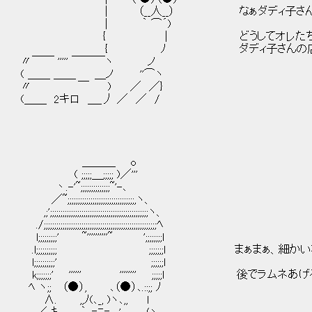
| （__人__） なぁダディ子さん
| ｀ ⌒´)
{ | どうしてオレたち
{ ﾉ ダディ子さんの店の大掃除に
〃￣￣ ''''' ￣￣￣ヽ ノ
( ＿＿ ＿＿ ＿ノ ''⌒ヽ
〃 ￣ ) ／ ／}
(＿＿ 2キロ ＿_丿 ／ ／ /
＿＿＿ o
( ;;;;;＿;;;;; )／'''
丶.-'~;;;;;;;;;;;;;;~'-､
／~;;;;;;;;;;;;;;;;;;;;;;;;;;;;;;;;,ヽ、
,;';;;;;;;;;;;;;;;;;;;;;;;;;;;;;;;;;;;;;;;;;;;;;;;ヽ、
./;;;;;;;;;;;;;;;;;;;;;;;;;;;;;;;;;;;;;;;;;;;;;;;;;;;;;;ﾍ
l;;;;;;;;;' ~''''''''''~ ';;;;;;;;l
.l;;;;;;;;;; ;;;;;;;l まぁまぁ、細か
l;;;;;;;;;;' ;;;;;;l
k;;;;;;;' '''''' '''''''' ;;;;;l 後でラムネ
ﾍ ヽ;; （●）, ､（●）､.::;; ﾉ
∧. ,,ﾉ(､_, )ヽ､,, l