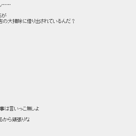
……
が
借り出されているんだ？
い事は言いっこ無しよ
あげるから頑張りな