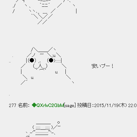
／ ｷ ｀-=ﾆ=- ' /ヽ、
./ ヽ 、 ｀ﾆﾆ´ ／ ヽ
/ ヽヽ､_ ___ ／ |
｀＼＼／／
／／
/＼＿＿／ヽ
. ／ノ '''' ＼;u.＼
.. |（●） ,､ （●)::::::|
／ （__人__） ＼ 安いプー！
| ｀ ⌒´ u. |
＼ u. ＼
／´ ヽ
.
277 名前：
◆QXrlvC2GbM
[sage] 投稿日：2015/11/19(木) 22:0
＿＿＿ o
( ;;;;;＿;;;;; )／'''
丶.-'~;;;;;;;;;;;;;;~'-､