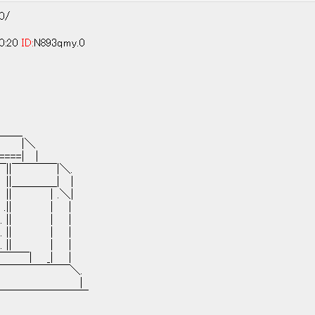
60/
0:20
ID:
N893qmy.0
＿＿
＼
==| |
|￣￣￣￣|＼.
＿＿＿| |
| ｜.＼|
~|. .|| | |
 || | |
|~|. || | |
 || | |
￣| _| |
￣￣￣￣￣￣＼.
|
￣￣￣￣￣￣￣￣