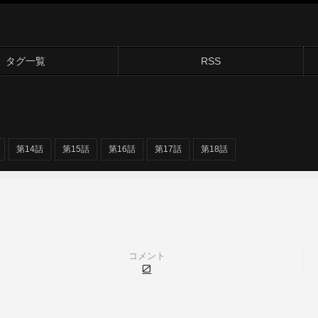
タグ一覧
RSS
第14話
第15話
第16話
第17話
第18話
コメント
0