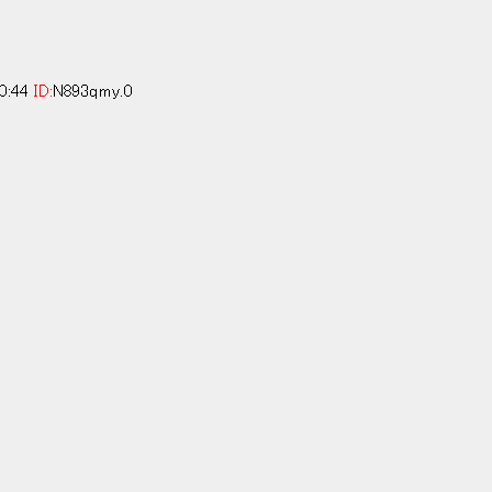
0:44
ID:
N893qmy.0