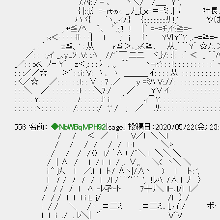
7.ﾊ}::/ - ､ ヾ＼/ /_＿ Y ',
{ |::j,{ =-rtｯｘ、_,.ﾉ__{_x=＝=ミ .| 
ハヾ{ ｀ヽ,,.ィ/:} {::::::::::::::::ﾘ !
, ｬ≦/ﾍ _ ﾞ:､ ﾞ .:,'! ! |｀ =-=ﾁ,ｲ':≧=-
ｘ＜: : : : :{{: : :.| l: ,' j .{:', Y
, : ´ ｚ≦、' : 从 r≦＞､_xく≧､ 从_｀´｀Y｀ 
／: : : :,イ _,､yLｿ .V: :.ﾍ //'´￣ 二二 ヾ_}/: :|: : :｀ ＜ 
_／: : :xく ﾉｰ Y｀ z＜,: : :冫 、., ｀´ ヽ-r:': : : !: : : : : : : : : 
: : :／／☆ ＞'´: :.i: V: : ゝ、 ヽ ＿＿＿ ｲ: : : : 从: : : : : : : : : : : : :
: く／☆ ／: : : : : :.l: : ∨: : 7 .／ y =ﾐﾊ V:.//: : : : : : : : : : : : : : :
: : :＼ .／: : : : : : : :.l: : : :＼7:/ ／ Y∨:ｲ: : : : : : : : : : : : : : : :
: : : : : Y: : : : : : : : : :.7: : : : : :}' i '´ ｨ⌒Y: : : : : : : : : : : : : : : : :
: : : : : :ヽ: : : : : : : : /: : : : : :/ ',' / ; ／ .ﾘ: : : : : : : : : : : : : : : : : 
556 名前：
◆NbWBqMPH92
[sage] 投稿日：2020/05/22(金) 23:
/ / ＜ ／ i V／l ＼＼l
/ / / / / / l :l ＼ゝ
: / / / /〈〉 l/ ｀∧ ! /^＼ l ＼＼ ＼
/ | ∧ / l / l l / ,、∨,、 ＼( ヽ＼ ＼
i ^ jﾒ､ l ／.l l ト/ ∧ヽ|/∧ヽ ) l ト: ',
l / / / / / l /l /´｀"ﾞ｀´ ', !ﾚﾊ. /人 ｌ 丿 〉
/ / / / l ﾊ l-ﾚ孑-ト 7┼ﾘ＼ ll-､l/l l／
/ / / l l l i L j/ /ｌ ） /
i / / ＼ /ヽ _≡三ミ _≡三ミ．レｲj/ ボ
l l i ./ . ﾚ＼| ″ Ｖ^V