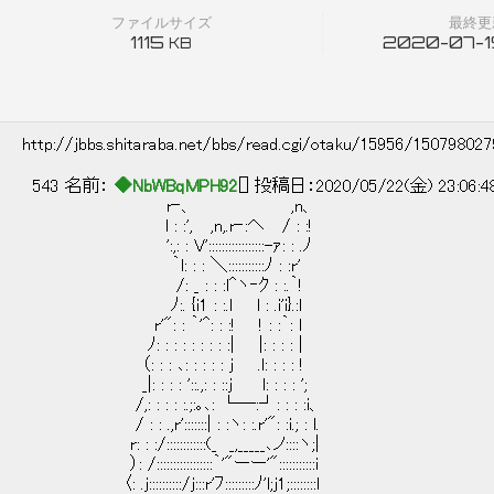
ファイルサイズ
最終更
1115
2020-07-19
KB
http://jbbs.shitaraba.net/bbs/read.cgi/otaku/15956/15079802
543 名前：
◆NbWBqMPH92
[] 投稿日：2020/05/22(金) 23:06:
r‐、 ,n、
l : :', ,n,.r‐:ヘ / : :!
':,: : V':::::::::::::::::-ｧ: : .ﾉ
｀l: : : ＼:::::::::::ﾉ : :r'
/: _ : : :l^ヽ‐ｸ : :.｀!
ﾉ:. {i1 : :.l l : .i'i}.:l
r'": : ｀'^: : :! ! : :｀: l
ﾉ: : : : : : : : :| |: : : : |
（: : : ､: : : : : j .l: : : : !
_|: : : : '::.,: : ::j l: : : : ';
/,: : : : :.;:｡､: └─:┘: : : :i、
/ : : .,r':::::::| : :ヽ: :.r'": :i.; : l.
r: : :/::::::::::::(_ _,_____､ノ::::ヽ;|
）: /:::::::::::::::::｀'"ーー'":::::::::::i
〈: .j::::::::::/j:::r'ﾌ:::::::::ﾉ'l;j1;::::::::l