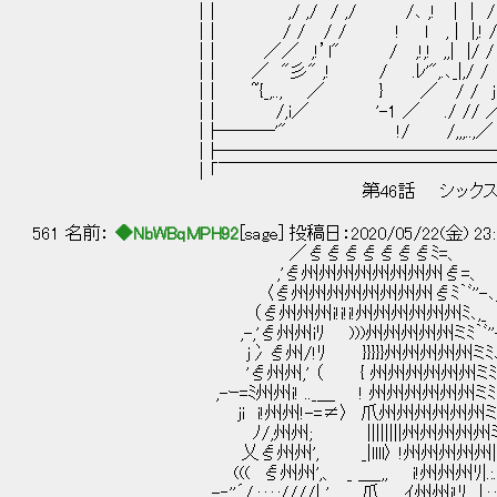
|｜ ,/ ,/ / ,/ /､ ,! | | / / ,/
|｜ / / / / ! l , | |,! / i'"／
|｜ ／／ ,!’l" / ,!,! ,,| |/ / /'"/ |',
|｜ ／ "彡" ,! / .ﾚ'",.､_|,/ / , / 
|｜ ~{_,.., ／ } ／ / / j ’
|｜ /,i／ '-1 ／ ./
|├───'" !/ /,,,..,
|├────────────────────
| 「￣￣￣￣￣￣￣￣￣￣￣￣￣￣￣￣￣￣￣￣
第46話 シックスは会社を建て
561 名前：
◆NbWBqMPH92
[sage] 投稿日：2020/05/22(金) 23:
／ξξξξξξξﾐ=、
,'ξ州州州州州州州州ξ=、
〈ξ州州州州州州州州ξﾐ｀ﾞ''-､,
（ξ州州州i!i!i!州州州州州州ﾐ､,_
,-,'ξ州州iﾘ )))州州州州州ミﾐ｀ﾞ''-､
ｊ冫ξ州/!ﾘ }}}}}州州州州州ミﾐ､,_
'ξ州州,' （ { 州州州州州州ミﾐ､,
,-ｰ=ﾐ州州i! .._＿ ! 州州州州州州ミﾐ､
ji i!州州!-=≠〉 爪州州州州州州ミﾐ､
ﾉ/,州州; ||||||||州州州州州ミ
乂ξ州州', _|llll〉 !州州州州州|ﾐ｀ﾞ'
((( ξ州州',、 _ ＿_,, i!州州州ﾘ|.:.:.:.:.:.:.:.:.
_,,..-‐''´/.:.:.:.:////| ' , 爪 ,,ｲ州州i!ﾘ |.:.:.:.:.:.:.