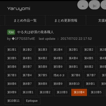
Yaruyomi
まとめ作品一覧
まとめ更新情報
支援
やる夫は砂漠の発条職人
完結
by ◆1F7GS37s4E last update ： 2017/07/22 22:17:52
第1章1
第1章2
第1章3
第1章4
第2章1
第2章2
第2
第3章5
第4章1
第4章2
第4章3
第4章4
第4章5
第4
第5章6
第5章7
第5章8
第5章9
第6章1
第6章2
第6
第7章3
第7章4
第7章5
埋めネタ
第7章6
第7章7
第
第8章6
第8章7
第8章8
第8章9
第8章10
第9章1
第9
第9章9
第10章1
第10章2
第10章3
第10章4
第10章5
第10章11
Epilogue