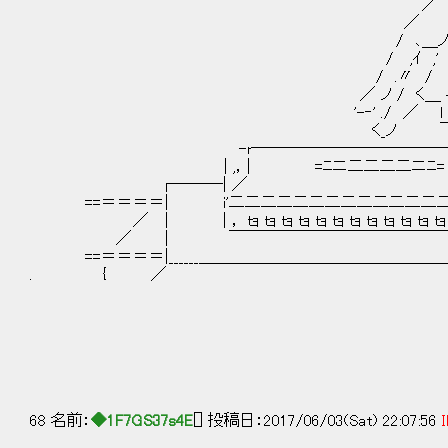
／ / 
／ l , - 
/ ､＿ノ l'´ ､―
/ ,ｲ ,' ,ｌ
/ .〃 / 八 
／ ノ / く＿ イ.ｌ |
'-‐' ./ ／ l / 
く_ノ 
-r――――――――――――――
| ,，| =ﾆニ二二二二ニﾆ= 
┌───| ／ ＼ .|
==＝＝＝＝| i'二二二二二二二二二二二二二二二二二
／ | | ， ｔｮ ｔｮ ｔｮ ｔｮ ｔｮ ｔｮ ｔｮ ｔｮ ｔｮ ｔｮ ｔｮ ｔｮ ｔ
／ | ￣￣￣￣￣￣￣￣￣￣￣￣￣
==＝＝＝＝|______＿＿＿＿＿＿＿＿＿＿＿＿＿＿＿＿＿＿
. { ／
┌─┬
OFF └─┴
68 名前：
◆1F7GS37s4E
[] 投稿日：2017/06/03(Sat) 22:07:56
I