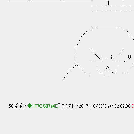
￣￣￣￣~ ￣￣￣￣￣￣~￣￣￣￣￣￣|| || || 
|二二二二二二二二二二二二二二二
＿＿＿＿
,. -'"´ ｀¨ｰ ､
／ ＼
/ ', （ どうして
./ '
l ＼ ／ .l （ いや…
l ＼_i ,, i_／ U 
.', ｀ー―' ｀ー―' .
／ ＼ l 人 l ／＼ （ 今、
.／ ｀ー､ ｀ｰ´＿｀ー' ‐'
/ 
58 名前：
◆1F7GS37s4E
[] 投稿日：2017/06/03(Sat) 22:02:36
I