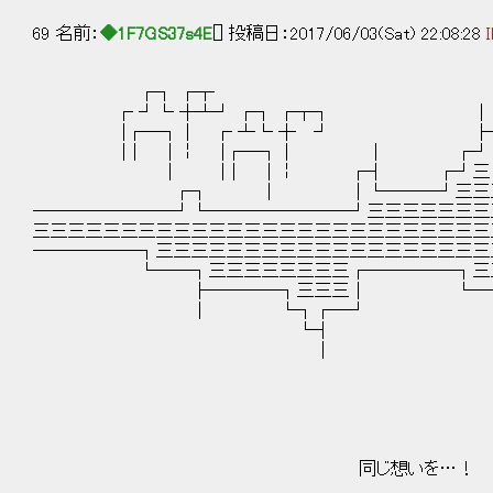
69 名前：
◆1F7GS37s4E
[] 投稿日：2017/06/03(Sat) 22:08:28
I
┌┐ ┌┬
┌ ┘└ ┼┴┘ ┌┐ ┌┬
|┌─┐｜ ┌ ┴└ ┼ ┘
｜| ｜￤ |┌─┐｜ │ ┌┘
| ｜| ｜￤ ┌┤ ┌┘三└──
┌┐ | │└───┘三三三三三三三
────────┘└────────┘三三三三三三三
三三三三三三三三三三三三三三三三三三三三三三三三三三
──────┐三三三三三三三三三三三三三三三三三三三
└──┐三三三三三三三三┌─────┐三三三
├────┐三三三│ └─┐三三三
│ └┐┌─┘ └┐三三│
└┤ ├─ ┌ ┘└ ┼┴
│ │ |┌─┐｜ ┌
｜| ｜￤ |
| ｜|
同じ想いを…！