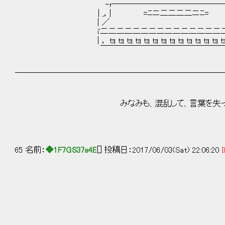
-r――――――――――――――――
| ,，| =ﾆニ二二二二ニﾆ= |
| ／ ＼ 
i'二二二二二二二二二二二二二二二二二二二ﾞ
| ， ｔｮ ｔｮ ｔｮ ｔｮ ｔｮ ｔｮ ｔｮ ｔｮ ｔｮ ｔｮ ｔｮ ｔｮ ｔｮ ｔｮ ｔ
￣￣￣￣￣￣￣￣￣￣￣￣￣￣￣￣
￣￣￣￣￣￣￣￣￣￣￣￣￣￣￣￣￣￣￣￣￣￣￣￣￣￣
みなみも、混乱して、言葉を失っ
65 名前：
◆1F7GS37s4E
[] 投稿日：2017/06/03(Sat) 22:06:20
I