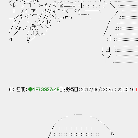
,/!_〃}//ﾆ{/ｌ/i/｀￣｀＼; ;;:;. ;:: ; ;;; ;; . |.: : : : : : :.i!: ;ﾞ { :.:.:::::::::::
ヽﾚ' ,ｲ⌒{ .′>‐彳/ }く｀≧ﾆﾆ==、: |.: : : : : :. :.| ;.ﾞ ＼ :.:::::::::::::
i} /,ｲ´ ア´ ,rﾐ//}ィ´¨ヽ}く￣ヾ.く｀ ───'. > :::::::::::
＿,≠'{_.＜｀'⌒У,//くヽ〉､__｡rっ｡ ｀⌒~´. ／ .:.::::::::::::::::::
｀了 /´ ヽ､_ヽｲ,ィ{ }/´｀ヽ' / .:.::::::::::::::::::::::
_/ ;/,r ､/ ィ弐{´ヽ｀Y´ / .:.:.:::::::::::::::::::::
' ／ / /}.入.r=｀ / :; :.:.:::::::::::::::::::::::::
イ {/／ :.:l :.:.::::::::::::::::::::::::.
´ :.:| :.:.:::::::::::::::::::::::::::
{ .::| :.::::::::::::::::::::::::::::.
ヽ _ｸ :.::::::::::::::::::::::::::::.:
| :.:.::::::::::::::::::::::::.:
63 名前：
◆1F7GS37s4E
[] 投稿日：2017/06/03(Sat) 22:05:16
I
., -‐ ´￣｀ ‐- .
／ ｀ヽ､
/: : : : : : : : : : : : : : : : : ＼
/: : : : : : : : : : : : : : : : : : : : ﾊ