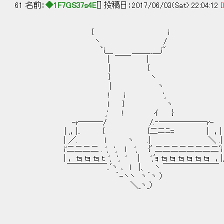
61 名前：
◆1F7GS37s4E
[] 投稿日：2017/06/03(Sat) 22:04:12
I
{ i
ヽ /
`i＿ ＿＿__＿i"
| ￣￣ |
| {
} ヽ
| ヽ
! i ',
l } ヽ
,' ! ｲ }
-r―――/ /.‐──――――r-
| ,，|.. { {二ニﾆ= | ，|
| ／. l ヽ .| ＼ .|
i'二二二二 . ', ', l ', {ﾞ 二二二二二二二二ﾞi ‐
| ， ｔｮ ｔｮ ｔｮ ｔ. ', ', ' | ',ﾞｮ ｔｮ ｔｮ ｔｮ ｔｮ ｔｮ ｔｮ ，|
￣￣￣￣￣..ﾞヽ ､ l |、 ヽ ￣￣￣￣￣￣￣
｀-ヽヽ ヽ｀ヽ ）
＼_ヽ_）