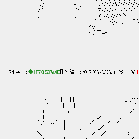
// ＿-= ,￣ ',./////ﾏﾑ////////
// // ﾏ/////ヽ ヽ/////／
. j/ l/ ィ＼/////＼＼ ／／
／／ ｀ ＜彡'' ,＼＼"//
,ｲγ _.. - ´..イ ＝
ゝ.._¨二ﾆ-‐ ´ ＼｀ ＜
｀ ＜≧s｡.}
｀ ‐--
74 名前：
◆1F7GS37s4E
[] 投稿日：2017/06/03(Sat) 22:11:08
I
|| .|.|
| |.| .|
|ヽ ||.| | | | _,,.-.''‘ｿ ／ .l
| `, | | | | | |. _／ ......;′ .
l `､／ ! |j |j ／ ／ .,／ .,,
l | ,／゛ ／ . ／ ／ﾞﾉ llll
|` ,/ ,､／| | ,／゛ . ／ . ／ ﾉ゛ .- 
| .,／ | | ,..-'゛ .,／ ,／ ,‐ " ,,
. ＼ ＼ | !. , ／ . ／ ／ .： . / ,,ii