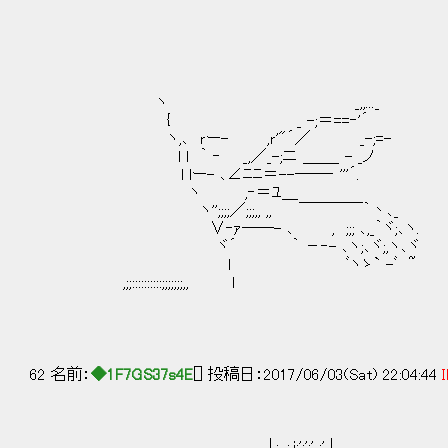
/
/;;
ヽ _,,..._ 
{ _ -;＝==‐'´ _
ヽ,､ ｒー- ,ｒ'"´／ _-;=- ,√:
l l ｀ ‐ _,／_-;ニ ＿＿_ - _ノ 
l lー- ､∠ﾆﾆ＝--――‐ '''´. ／ 
ヽ ,‐＝ﾕ＿ ( ／/ : : 
ヽ'';;;;／;;;,, ,, ￣￣￣￣｀丶､_ ゝ彡'ﾞ ,
∨‐ｧ――- ､ , ;;; ､,_｀ヾ;､ヽ. Y_ ,.／ 
ヾ´ ｀ －‐- ､ヽ;､ヾ;,ヽ､ヾ 气__,.斗'":
l ﾞヽゝ` -ﾞ ~ 弋;: 
,;;::::::::::;;;;;;;,, l
62 名前：
◆1F7GS37s4E
[] 投稿日：2017/06/03(Sat) 22:04:44
I
|.: .:.i;';';' ;' |