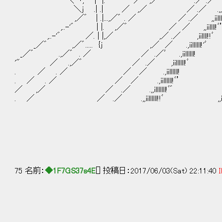
＼ ヽ, | |. ゛ ／ ,／ .／ .／ ,,iil
＼j .| .| ／ ,／ ／ .／ .,,iilll
,／゛ | .|...,／゛ . ／ ／ .／ ,,iil
,..-'゛ | |. ,／゛ ／ ／ ,,iillll
,..-'゛ ／. | |,／ ,／ .／ ,iilll
_／゛ ,／゛..... {j ,／ ／ .,iillllll
_／゛ .,／゛ . ／ ／ .／ﾞ .,iilllll
'" ／ .,／゛ ／ .／ ,iillllll!ﾞ
. ／ . ／ ／ ／ .,iillllll! ﾞll
. ／ . ／ ／ ／ .,iillllll!ﾞ’ ,illl
／ ,／ ／ .／ .,,illlllll!ﾞ゛ ,i
. ／ ／ .／ .,,iillllll!!ﾞ ,,illl
/
／ 
＜ _
75 名前：
◆1F7GS37s4E
[] 投稿日：2017/06/03(Sat) 22:11:40
I