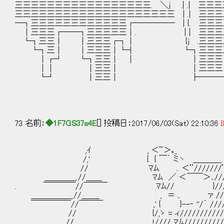
三三三三三三三三三三三三三三三三三. ＼j .| .| 三
三三三三三三三三三三三三三三三三三三三三 | .| 三
─┐三三三三三三三三三三三三┌────― | {. 三三
│三三三┌──┐三三三三三│. | | 三三三三
└┐三三│ │三三三┌┐│ {j .三三三三
└┐三│ │三三三│└┤ └┐三三三三三三
│┌┘ └┐三三│ │ │三三三┌─┐
││ │三三│ │三三三│ └
└┘ │三三│ ├───┘
73 名前：
◆1F7GS37s4E
[] 投稿日：2017/06/03(Sat) 22:10:36
I
,ｲ , ＜¨＞｡_
/,' { { ￣｀ ミヽ ＿＿＿__ _
// ﾏﾑ. .. ＜¨///////¨＞.. _｡s
＿＿＿＿.//＿＿ ﾏﾑ ／ ＜￣￣＞､//////
. ￣￣￣￣//￣￣￣ ﾏﾑ// }/////
＿＿＿＿＿_//＿＿_ , ＝ 、 ァ //////
￣￣￣￣￣//￣￣￣ ,' { }--‐ ''/´ /////
// {/,ゝ = ィ//////////////
// ＿ !//// ﾏﾑ///////////γ