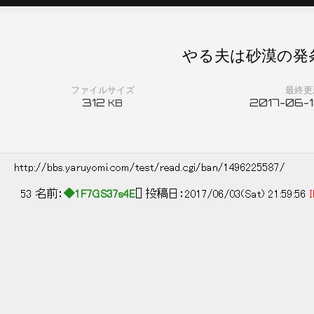
やる夫は砂漠の発条
ファイルサイズ
最終更
312
2017-06-18
KB
http://bbs.yaruyomi.com/test/read.cgi/ban/1496225587/
53 名前：
◆1F7GS37s4E
[] 投稿日：2017/06/03(Sat) 21:59:56
I
|||| | 
|||| |∧
|L.|||| ||:
L｣|||| ｨ:=
| :||||| |
｢￣ll| || :|