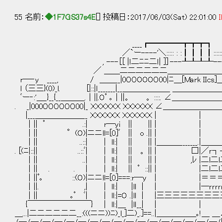
55 名前：
◆1F7GS37s4E
[] 投稿日：2017/06/03(Sat) 22:01:00
I
____┏━━━━┳┳┳┓
／`ー----'＼::::: : :┃┃┃┃:::::::::
, ---［[ |ｌ二ﾆﾆ二ｌ| ]］---┸┸┸┸---
／ ＿＿二二二二二二＿＿＿＿＿＿＿＿
r―‐y ____, / ＿＿__|0００OOO０00|ﾆ＿[Mark 
l （三三}(0)_l. [|::|ｌ_______|__＿＿＿＿＿＿ ＿＿
ﾞー‐:'＿_}__{__＿＿＿.｜||.Oﾟ ｡｜||。 。 ::::. ∠＿＿
. _|000００００００00|_ ＸＸＸＸＸＸ ＸＸＸＸＸＸ ∠＿＿＿＿＿＿＿
|___＿＿＿＿＿＿__ ＸＸＸＸＸＸ ＸＸＸＸＸ
｜|| ﾟ .:| r―yi || || | | |─ｒｒｒ
｜|| °(O)|ニニll=[0]ﾞ || o .|
｜|| ..::| | ll:| || || |＿＿＿_______.|＿＿＿＿＿|＿__
. [(ﾆ|::|| ..::ﾞ| | ll:| || 。 || | 
｜|| ..| | ll:| || || | ,ﾚ |二l二l二ｌｺ.ﾆ|ﾟ
｜|| . . | | ll:| || ﾟ ::|| | |二l二l二l
｜||ﾟ｡ ::(O)|ニニll=[0]===:r―y | |＝
｜||. ,| | ll:| |ll | | |─ｒｒｒｒｒｒ─ｿ:|
｜|| ｡ﾟ ﾞ| | ll:|=O .|ll | |三三三三三三
{￣￣￣￣￣￣￣￣} | ll:|＿ |lｌ__| |
＿...|二二二二二二__:(((ニニ))ﾆ)_l_]二)_.]==..|＿＿＿＿