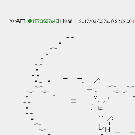
70 名前：
◆1F7GS37s4E
[] 投稿日：2017/06/03(Sat) 22:09:00
I
-=- -
-=- -
-=- -
-=- -
-=- -
-=- -
-=- -
-=- -ﾆ
-=-... -=- ￣ ￣.. ／） -
-ﾆ- ／;:::|. -=-. -ﾆ-
-=- -ﾆ- ￣ |::|. -ﾆ-..=-
-=-. -ﾆ- ＿ V ,.-┐ -=
-=- ￣―￣ _,.:::'´:ｒ'´ -
-=- {_／l::::! -
-=- !:::! -
-=- ｀´ ／〉 -
-=- ┌'´::::「 
-=- └'´|:::| ＿. 