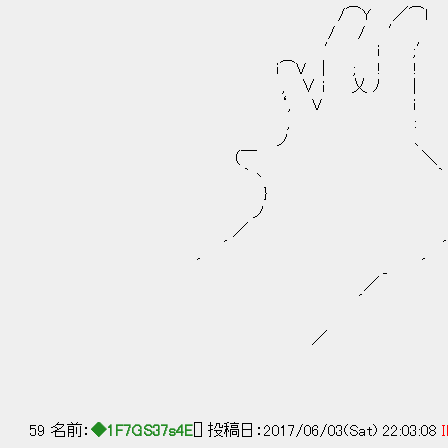
/⌒Y ／⌒l
/ / ′
′ i ;′ やる夫
ｉ⌒V | ; ! !
, ∨ i 乂 ﾉ | どうやって
‘, V i
, :
ノ ､
（￣ ＼
｀丶 ｀ ｰ一 ¨￣
} 
ノ 
／ .． 
´ 
´ _ ´
／
´
／
59 名前：
◆1F7GS37s4E
[] 投稿日：2017/06/03(Sat) 22:03:08
I