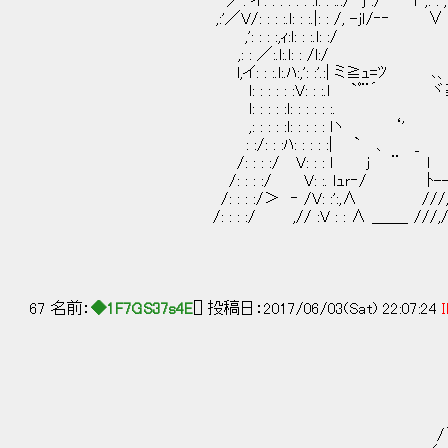
／: イ: : : : : : :l: : :.:/ ｊ :/ l ',: : ,' V: : : 
,:'／V/: : : :.l: : :.|: : /, -ｊｌ/‐‐ ∨ _ V: : :l: :
,': : : :,ｨ:l: : :.l: :/ ｀ヽ.: l: : : :.
,: : ／:.l:.l: : /l:/ :l : : : ﾊ:
l,イ: : :.l:.ﾊ:,': :'.:| ミ≧ｭ=ﾂ ､、 :l: : :
l: : : : : :V: : :.l `ﾟ¨´ ヾ≧ｘｼ /l: :./l: 
l: : : : :l: : : : : :. /).l:/ ,': : 
,: : : : :l: : : : : lヽ ‘' ／- /: : 
: :/: : :ﾊ: : : : :| ` 、 _ ´ /: : : 
/: : : :/ V: : : l j ¨ l ／: : :／l
/: : : :/ V: :. ｌｭｒ‐/ ﾄ--‐ｧ:.'´: : ／ 
/: : : :/＞ ‐ /V: :':,∧ ///,/: : : : / ヽ
/: : : :/ ,// :V : : ∧ ＿＿_ ///,/ : : : : { 
67 名前：
◆1F7GS37s4E
[] 投稿日：2017/06/03(Sat) 22:07:24
I
_, -
_, -‐'
, '
＿ ,／
/´ , -‐