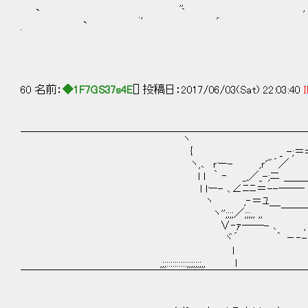
,, ｀ ~゛'' ‐-|＼＿＿＿ﾄ--/.. .
` ., ｀ ,. ' ＼|__;_;_;_
. ` 
60 名前：
◆1F7GS37s4E
[] 投稿日：2017/06/03(Sat) 22:03:40
I
＿＿＿＿＿＿＿＿＿＿＿＿＿＿＿＿＿＿＿＿＿＿＿＿＿＿
ヽ _,,...
{ _ -;＝==‐'
ヽ,､ ｒー- ,ｒ'"´／ _-
l l ｀ ‐ _,／_-;ニ ＿＿_ - 
l lー- ､∠ﾆﾆ＝--――‐ '''
ヽ ,‐＝ﾕ＿
ヽ'';;;;／;;;,, ,, ￣￣￣￣
∨‐ｧ――- ､ , ;;; ､,_｀
ヾ´ ｀ －‐- ､ヽ;､ヾ;
l ﾞヽゝ` -ﾞ
,;;::::::::::;;;;;;;,, l
￣￣￣￣￣￣￣￣￣￣￣￣￣￣￣￣￣￣￣￣￣￣￣￣￣￣