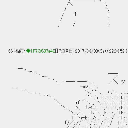
/＼ '，
/ '， もう一度、笑い声
/ } }
/ , } 願っ
, / }
66 名前：
◆1F7GS37s4E
[] 投稿日：2017/06/03(Sat) 22:06:52
I
＿
｀ ‐- 、 ＿＿_
｀ ‐- 、 ／
｀ヽ_, -――-――- ､_ ／＼ ツ
＿ ｰ=ミ-､｀ヽ
￣ ｀ ー - 、 `ヽ､`l`´ . ＿ゝ:.＼ __,-:. .
｀ `ヽ､_ ｀`ヽ､`i...: : : : : : : : : l: : : : :
＼ rf⌒｀ヽ、_ ヽ,...: : : : : : : :|: : : : : : 
｀ヽ、 ヽ、 しｲ､ﾄ､ .ヽ,.: : : : : ,ｨ:l: : : : : : : 
｀ヽ、,ｨヽ、 し' ヽ. l: : : : , ' l l: : : l: : : : :
__ l ヽr‐l: : : /: :..｀´..: : :/ ' l: : : lV: : : : 
「/／: /:.ﾞ｀´..: ,': : : : / l: : / l l: : : l V: : : :