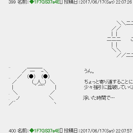
399 名前：
◆1F7GS37s4E
[] 投稿日：2017/06/17(Sat) 22:07:2
| 
＼＼二二二二二| |二
／／
| |
二二二 このまま２２番に向
| |
＼＼
／／二二二二二| |二
| 
.. ＿＿＿_
／ ― -＼ うん。
.. ／ （●） （●）
／ （__人__） ＼ ちょっと寄り道することにな
| ｀ ⌒´ | 少々強引に踏破していく
. ＼ ／
. ノ ＼ 浮いた時間で…
／´ ヽ
400 名前：
◆1F7GS37s4E
[] 投稿日：2017/06/17(Sat) 22:07:5