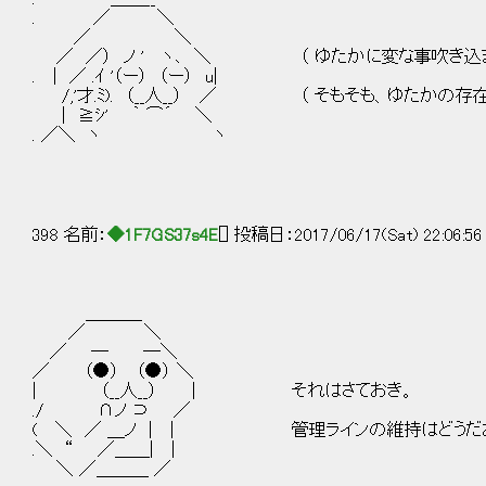
. ／ ＼
／ ＼
／ ／） ノ ' ヽ､ ＼ （ ゆたかに変な事吹き込ま
. | ／ .ｲ '（ー） （ー） u|
/,'才.ﾐ). （__人__） ／ （ そもそも、ゆたかの
| ≧ｼ' ｀ ⌒´ ＼
. ／＼ ヽ ヽ
398 名前：
◆1F7GS37s4E
[] 投稿日：2017/06/17(Sat) 22:06:5
＿＿＿_
／ ＼
／ ─ ─＼
／ （●） （●） ＼
| （__人__） | それはさておき。
./ ∩ノ ⊃ ／
( ＼ ／ ＿ノ | | 管理ラインの維持はどうだ
.＼ “ ／＿＿| |
＼ ／＿＿＿ ／