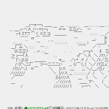
ノ ￣ﾉ￣ ヽ
r/ / ／//
{! ＿／/ {!,
___ｒ―ｧ―┐＿＿ ＿ , , , , , , , ＿, , , , , , ,＿ , , , 
,, , ＿, ｒ‐へ人 /ー＝lｰ┐ ￣ ＝＝ 三三ｒへ ー ／
ｒ┤ミTフ ⌒ く Χミ コ ＿＿＿ ￣￣ :.:.:.:.:.: 
"""" ｒｧ ⌒ ￣￣ … :.:. |ト Ｖ
:.:.:. ＿ ｀｀ … " " :.:.:.:.:.:.:.:.:. :.:.:.:.:.:.:. ；
＿厂ム ＼ :.:.:.:. …:.:.:. :. :. ⌒￣ ／ ヽ 
'彡三三7 :.:.:.= :.:.:.:. :. :. ｒ―ｙﾍ l} 
＞┌―「人 ￣ :..:. ｒ厂 ＼∧ ＼ /77／三
￣ }＼彡彡 ＿＿＿ *;,;,; ／ｒ┘ 〃 / ＼ /7／
/ ﾐﾐ＼二厂 ＞―二二二lヽ ,,, 〈/⌒〈,,〈 ＼／/7三∠ 
/ﾐﾐ//＼〉 ＝￣ ＼ |/∧ ;,;,;, ;,;, ＼/＿ノ三/
ノ'////// ＼ |//∧ ;,;, :.:.:.:.:.:.:.:.:.
／￣￣ 彡|///∧ ＿ 〈 ＼ ／ 厂￣
＿ ／////∧ ＿＿ アヽ 〈 {￣ ミ 
/ //////// } ｒ―へ ＼ ＼ﾉ 
385 名前：
◆1F7GS37s4E
[] 投稿日：2017/06/17(Sat) 22:00:5