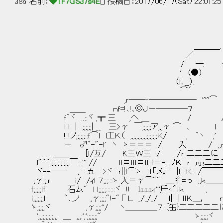
386 名前：
◆1F7GS37s4E
[] 投稿日：2017/06/17(Sat) 22:01:2
＿＿＿_. __ 
／ /::ヽ. ｢::::l /} ／:::/ /´
/ ─. 〈:::::::ﾊ |:::::ｊ '´ |:::::/ /
' （●） ';:::::::l l／ _ l::::ｉ /::::::
（ｌ､__）. V:::::l ／::::}. l:::::!
⌒´ Ｖ:::ﾚ::::::::ｒ' .l::
,ｒ――-―――――― '''''⌒ < . ';:::::::::
＿＿ ｎｆ=!､!､◎Ｊー――――７ /......';::
ｆ`ヾ ..::ヾ ,┳ 三 ,へ ＿ / /. ヽ::::
l l | ;;;;;;| __ 三>γ ￣;;;;;;ア,,,γ ⌒ ､ 
! !ノ;;;;;;::ｆ⌒l l工Ｋ（ ,,,,,,,,,,,;;;;;;;Ｋ/ ,
ー ♂`-"-l' ヽ ゝ＝＝＝ / 入 / ,,ｒ－ /::::
＿＿ [ｌ/互/ K三Ｗ三 / /ｒ 二二二に ノ. /:::
l""";;;;;;;;;;;;;￣:::''' // ｌｌ≡ｌｌｌ≡ｌｌ ｆ＝-､ ﾉＫ ｒ
ヾ--―― ,－五 >ヾ ｒ||ｆ⌒ゝ ｆ「メｙｆ |ｌ ｆ< /￣￣￣￣
,γ;;;ｒ ｉ/ /ｨl ７;;;:::ゝ 入＝γ⌒"" ＿彳=っ 
ｆ;;;;;ｌｆ 石ム" l l;;;;;::::::ヾ !! Ｉｪｪｪｨ''
ｉ,,;;;;;ｌ `､_ノ ,γ;;;;"!-"ΓＬ _/_/_/ ｌ| |
ゝ;;;;;ヾ ,γ;;;;''/ ヽ＿＿＿＿７ 〔缶}二二二二二にム, ||
';,;;;;;;;;,,, ＿ ,,,:',';;;;;;;" ゝ;;;;;ヾ ,γ;;;;''/..