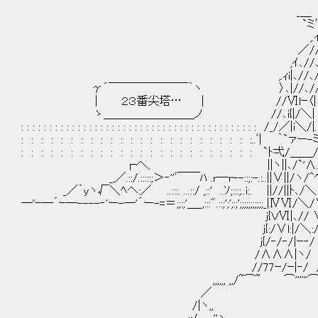
_＿
`ミﾞヾ、
,.ｲ/､/
／//､/∧∨
,ｲ､//､//
,.ｨi|､//､/
γ´￣￣￣￣￣￣￣｀ヽ 〉､|//､/
| ２３番尖塔… | //Ⅵlｰ〈|
ゝ＿＿＿＿＿＿＿＿ノ //､i{|/＼|
: : : : : : : : : : : : : : : : : : : : : : : : : : : : : : : : : : : : : : : : : : /_/／|i＼/|.: : 
: : : : : : : : : : : : : : : : : : : : : : : :..ﾞ| ｀`ァー-ミ..
: : : : : : : : : : : : : : : : : : : : : : : : `ﾄ弌/＿＿/ﾞ
┌へ、 ||ヽ||､/`'∧. / ':..ﾍ `.
_,／.::/.:::::;＞‐''ﾞ￣￣ﾊ .r─r--::;:-.:..||∨||/ヽ/^ﾍ.:
_／｀yヽ√＼ﾍヘ:／ ..:::. ...::/ ,::' ..ｿ;:::;..i:. ||//||ﾄ
─'ｰ─´ｰ─----‐'ー-─'´ー-=＝;;:;'＿_,:::".::;';';:;';;;;;;;;;;;_|ⅣⅥ/＼/∨`
j{ＶⅥ|､// ∨ ∧.. 
j{:/∨l:|/＼:/ /
j{/‐/‐/|ｰ‐/ //-
/∧∧∧|ヽ/ // 
//77ｰ/ｰ|‐/ // ‐- ∧ ＿
,,,,,, ,,/~⌒~ ⌒''''''⌒ゝ'⌒
／ ,, ,,
/|ヽ,, ,,, ,