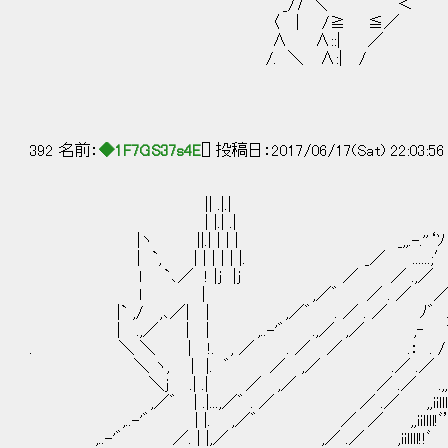
_/7´＼｀¨¨´ ＜ ／
〈 | /≧ 
∧ ∧::| ／ それじゃ、接続
/. ＼ ∧:| /
392 名前：
◆1F7GS37s4E
[] 投稿日：2017/06/17(Sat) 22:03:5
|| .|.|
| |.| .|
|ヽ ||.| | | | _,,.-.''‘ｿ ／ .l
| `, | | | | | |. _／ ......;′ .
l `､／ ! |j |j ／ ／ .,／ .,,
l | ,／゛ ／ . ／ ／ﾞﾉ llll
|` ,/ ,､／| | ,／゛ . ／ . ／ ﾉ゛ .- 
| .,／ | | ,..-'゛ .,／ ,／ ,‐ " ,,
. ＼ ＼ | !. , ／ . ／ ／ .： . / ,,ii
＼ ヽ, | |. ゛ ／ ,／ .／ .／ ,,iil
＼j .| .| ／ ,／ ／ .／ .,,iilll
,／゛ | .|...,／゛ . ／ ／ .／ ,,iil
,..-'゛ | |. ,／゛ ／ ／ ,,iillll
,..-'゛ ／. | |,／ ,／ .／ ,iilll