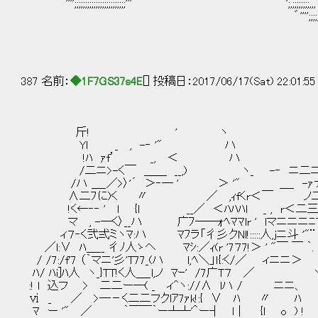
゛'''';;;;;;;;;;;;;;;;;;;;;;;;'''" ';,;;;;;;;;,,, ＿ ,, ,,..': :
゛'''';;;;;;:,, '": : : : : :'": : : . . .: : :~
387 名前：
◆1F7GS37s4E
[] 投稿日：2017/06/17(Sat) 22:01:5
斤! ' ヽ
Yl _ , -‐ '" ハ
!ﾊ ｧf’ _, ＜ ハ
/二ニ>-く￣ ＿＿ __,) ヽ_ -‐ ニ二ニ≡
/ハ ＿_／>〉'´ ＞‐─ ' ＞ '" ＿_ -ｧァ
∧二ﾌに)く 〃 ／ ,ｨfくr＜￣ ノ二ニﾊ
!く←‐‐ ' l {l __／ ＜ﾊﾊﾊl _ , r＜二三
マ , -―く〉__ハ 广ﾌ――ｫﾍﾏﾏlr '
ィ７‐く弐弍ミヽﾏ:ハ ﾏﾌラ「彳彡クNl!:::::人,j
／l:∨ ﾊ＿__ 彳ﾉ人ゝヘ ﾏｼ:／ｨ(r '7７7!＞
/ /7:/f'7 （｀マニ'彡'T77_(ハ l,ﾍ＼」ｌ{:く/／ ィニニ＞ ＼
ﾊ/ ﾊi]ﾊ人 ヽ_}TT!く人＿_l,ノ ﾏｰ' /7广T７ ／ 
:! l 込フ > 二二ー―( _ ィ^ヽ://∧ lハ / ニニ、 ﾊ... ,:´ ::::::::::
ⅵ _ ／ >―－く二二フクlｱ7ｧk!:{ ∨ ﾊ 〃 ﾊ l{ l ｀:::: ::::::::::
ﾏ ー '" ／ ｀￣￣｀ー┴┴'＾ー┤ l｜ {l o ) ! l {.....j