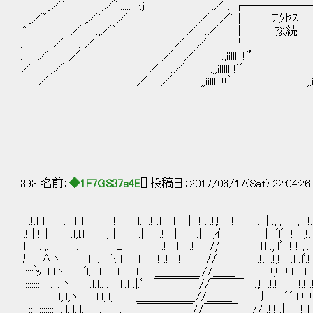
_／゛ ,／゛..... {j ,／ . ┌───────
_／゛ .,／゛ . ／ ／ .／ﾞ│ ｱｸｾｽ .
'" ／ .,／゛ ／ .／ │ 接続 │ ,
. ／ . ／ ／ ／ └───────┘ﾞlll
. ／ . ／ ／ ／ .,iillllll!ﾞ’ ,illl
／ ,／ ／ .／ .,,illlllll!ﾞ゛ ,i
. ／ ／ .／ .,,iillllll!!ﾞ ,,illl
/
／ 
＜ _
393 名前：
◆1F7GS37s4E
[] 投稿日：2017/06/17(Sat) 22:04:2
ｌ. .!.ｌ ｌ . ｌ.ｌ..ｌ ｌ ! .ｌ.! .! .ｌ l .| ! .!.!,! .! ! .| | .,!,! l ,! ,!.
ｌ,! | !│ .ｌ,l.ｌ ｌ,│ .| .! .! .| .! .| ,ｲ l | .lﾞlﾞ ! ! ,!.l ./ 
|l ｌ.ｌ,.ｌ. .ｌ.ｌ..ｌ ｌ.lL .! .! .! .l .! /,' l.l .,!lﾞ ! ! ,!.! 
ﾘ Λヽ ｌ.ｌ ｌ. ﾞ{ ｌ l .! .! .! l // | .!,! .!,! !.l .lﾞ.! .! 
::::::ﾞｯ. ｌ ｌヽ ﾞl,.ｌ ｌ ｌ ! .l. ＿＿＿＿.//＿＿ |.! .!,! !.l .l l .
::::::::: .ｌ,.ｌヽ .ｌ.ｌ..ｌ. ｌ,.ｌ .|.ﾞ ￣￣￣￣//￣￣￣ .,!| .!.! !.! ,!.! 
::::::::: ｌ,.ｌ,ヽ .ｌ.ｌ,.ｌ, ＿＿＿＿＿_//＿＿_ .|｝ !.! .lﾞlﾞ l ! .!/ l
:::::::::::: ..ｌ..ｌ..ｌ. .ｌ.ｌ..ｌ . ￣￣￣￣￣//￣￣￣ // .!.! .| ! | ! l l 