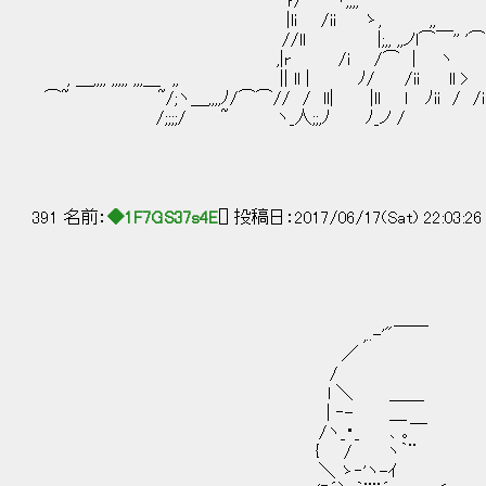
r/ ''ヽ,,,, ,,,, 
|li /ii ゝ, ,, ,,＿ ,,, ;;,, '' '' 
//ll |;,, ,,ノl⌒￣'' '⌒ゝ_ノ| l￣
,|r /i /⌒ | ヽ ll| / l /ii| ,, ,, ,,
, ＿,,,, ,,,,, ,,,＿ ,, || ll | ﾉ/ /ii ll
⌒~ ~/;ヽ＿,,,,ﾉ/⌒⌒// / ll| |ll l ﾉii / /ii 
/;;;;/ ~ ヽ_人;;,ﾉ ﾉ_ノ / l
391 名前：
◆1F7GS37s4E
[] 投稿日：2017/06/17(Sat) 22:03:2
,..-'"￣￣
／ ゆたか、聴こ
/
l ＼ ＿
| ‐- ＿
/ヽ_・_ ､ ｡￣ 二
{ / ヽ｀¨
＼ ゝ‐'ヽ-