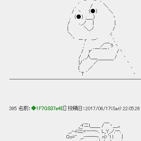
. -─‐- ､
, ´ / ＼
/ ヽ （●） ＼
, （●） ;＿_） ヽ
/ ､_ノ | |. これで行
| ＼_ノ /
＼ < 最初を思えば、
` ー r -‐' '、.
,' ／⌒ぅ ヽ
/ ｧ'´￣｀⌒´ /ヽ
/ _人＿_ / 丶
|/´ ／￣￣￣ 丶
{ ／ 丶
｀T ´ 丶
──────────────────────────
395 名前：
◆1F7GS37s4E
[] 投稿日：2017/06/17(Sat) 22:05:2
_イニl＿＿ /￣ヽ＿。
_,,-ィi三=ー─-、L_Y_ノ,─、
Oo='' _,,-──-、ri>`l l |