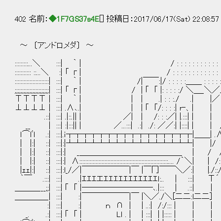
402 名前：
◆1F7GS37s4E
[] 投稿日：2017/06/17(Sat) 22:08:5
～ 〔アンドロメダ〕 ～
:::::::::...＼ :::| ｀ | / : : : : : : : : : : : : :
::::::::::: ::...＼ :| 「 г| / : : : : : : : : : : 
:::::::::::::::::::::::| :::| ｀ | /|￣￣:|/ : : : : :＿
;;;;;;;;;;;;;;;;;;;;;;;| :::| 「 г| / | ｢ ｢ |: : 
ТТТТ | :::| ｀ | | | .| : : :./ 
⊥⊥⊥⊥ | :::| .∧､.| | | ｢ ｢/: : : :| r‐、|
.::| :::| .|::.|| | ／| | /: : :／| |.:::| | 
__ | :::| :|:::|| | ／...:::| .:| ./: ／／:| |::::
ｌ⌒lﾞl .:| :::|.ｉ┬┬┬┬┬┬┬┬┬┬┬┬┬┬┬┬|＿＿| .
| |:| ::| :::|:|┴┴┴┴┴┴┴┴┴┴┴┴┴┴┴┴| |/ ∨:/:::
| |:| ::| :::|:| _＿＿＿＿＿＿＿＿＿＿＿＿＿ | / /::/::
| |:| ::| :::|:| ∧::::::::::::::::::::::::::::::::::::::::::::::::::::::::::
|ｪｪ|:| ::| :::|:l_/／|￣￣￣￣￣￣|￣ |￣冂￣￣＼／:| |./::/ . . : :
｀￣ .:::| :::| .|ｴｴｴエｴｴｴｴｴｴｴｴｴｴｴｌ:.. | :::| Т´ . 
＿＿＿___;;| :::| ｢ ｢ |─────────､.|::: | .::|
＿＿＿＿_| :::| :|￣￣￣￣￣￣|￣ |＼／./＼[二二:l二二] | ...
:| :::| :| ｎ ∩ | | ..:| /:/::: 
_. .:| :::| ｢ ｢ | Lｌ . | | :::| | |::