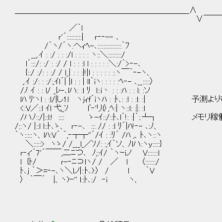
＿＿＿＿＿＿＿＿＿＿＿＿＿＿＿＿＿＿＿＿＿＿∧
∨￣￣￣￣￣￣￣￣￣￣￣￣
／｀l
ｒ'´::::::::::| ｒ‐‐-- ､
/｀ヽ/´ヽ.へｨﾍ-､::::::::::::::::｀ﾌ
__,.ｲ : :/ : : :/l : : : : ヽ::＼:::::::::/
l´:::/: :/ : :/ / l : : :l l : : : : :＼:/｀>‐-､
{::/ :/: : :/ / l_| : : :|!|l : : : : : ::ヽ￣｀‐-ヽ、
,.ｲ :/: : :/:,ｲl´| |l : : | ll｀iヽ: : : : :ﾍ‐- ､__:::::〉
/ﾉ ｲ : : l/ _ﾚ-､lハ: :l ﾘ l::i丶 : : :ﾊ : : l: :ソ
lﾊ ﾘ'ヽl : :l/|し1l ヽｊｨf´iヽﾊ : :ﾄ､: :l : :l: :
<:V／::l ｲl 弋_ｿ lﾞ‐'リl〉,ﾍ:| ヽ::l: :|: :l
/ハﾉ::/|::l:! :::: ゝ-ｲ::/::ﾄ､l｀!: :|｀:.┴
/::ヽ/ |::l l::ﾄ､ゝ、 ｒ‐-､ ::: // : :l ﾘ´|ﾊ!‐- ､:ﾉ、
｀ヽ:::::ヽ、lﾊ:V´ ｀,‐┬┬''´/ｲ : :ﾘ´ /ﾊ ,、ﾄ､ヽ::ヽ
＼:::::> ヽゝ/ /___l_／ｿ/: :,ｲ｀ソ、ﾉlハ:ヽy:::::}
ｒ‐ｨ'´7'´￣￣,二ﾆつ､ ﾉ;:ｲ/ ｀ヽｰiノ V:::::::l
l {ﾄ/ ｒ-‐ﾆ⊃lヽ/ / ／ l 〈:::::::/
ﾄ､ｊ ｀＞=‐-､ヽ＼lノ|::ﾄ､):〉 / l ｀V
〉 ｀￣´ |、ヽ)ｰ'' l::ﾄ､:/ ‐i ヽ、