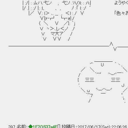
| :/| : :ﾑ:ハ.弋ン , 弋ソ .'ﾊ/)l: : :ﾊ:| よ
|/ .| : :/ |: :l、 、 , ﾉ :「 l: :/ ′
|／ ∨: l＞ ､. __ , ＜l : / ∨ 「色々
∨|ｧ‐r┘ └r‐ｫ|:/
〈 ＼ ∨ ／}. ｀ｊ
Ｖ ヽ＞､レ＜ノ /
Ｖ マ大ア´ /
Ｖ ∨∨ /
＿＿＿＿＿＿＿＿＿＿＿＿＿＿＿＿＿＿＿＿＿＿∧
∨￣￣￣￣￣￣￣￣￣￣￣￣
＿＿＿＿
'" U ｀丶、
／ ＼ ＼
/ ｀¨″ `'ｰ'"￣｀
{ 三三 三三 } すっごい失
'. Ｊ 
＼ ｕ ﾞ'ー'^'ー'ﾞ ／
｀¨７ ￣ ‘,
/ ‘,
397 名前：
◆1F7GS37s4E
[] 投稿日：2017/06/17(Sat) 22:06:2