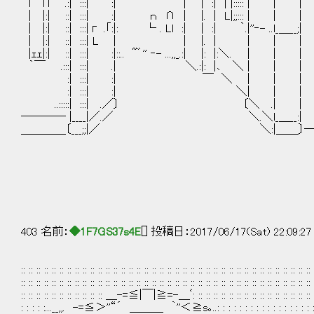
ｌ⌒lﾞl .:| :::| :| | | :| | |::::
| |:| ::| :::| :| ｎ ∩ | |. | L|;;:
| |:| ::| :::|г .「:|: └ . Ll :| | :| ｀.|''‐
| |:| ::| :::| L | | |. | 
|ｪｪ|:| ::| :::| :|::.. ~゛'' ‐- ...,,_.:| |: |:＼.
｀￣ .:::| :::| .| ＼.:|: |､ ＼
:| :::| :| ￣ ＼ | 
:| :::| :| ＼| |
..:::::| :::| .／〕 〔＼ 
──── |____|／.／ ＼.＼l_＿
＿＿＿＿〔___;;|／ ＼:|＿＿〕──
| 
| 
| 
403 名前：
◆1F7GS37s4E
[] 投稿日：2017/06/17(Sat) 22:09:2
:: :: :: :: :: :: :: :: :: :: :: :: :: :: :: :: :: :: :: :: :: :: :: :: :: :: :: :: :: :: :: :: :: :: :: :: :: :: 
:: :: :: :: :: :: :: :: :: :: :: :: :: :: :: :: :: :: :: :: :: :: :: :: :: :: :: :: :: :: :: :: :: :: :: :: :: :: 
:: :: :: :: :: :: :: :: :: :: :: ＿-=≦|￣|≧=-＿ﾞ: :: :: :: :: :: :: :: :: :: :: :: :: :: :: :: :: :: :: 
: : : : :...__,,. -=≦＞''“´ ＿＿＿ ｀''＜≧s｡..: : : : : : : : : : : : : : : : : : : : : : : :