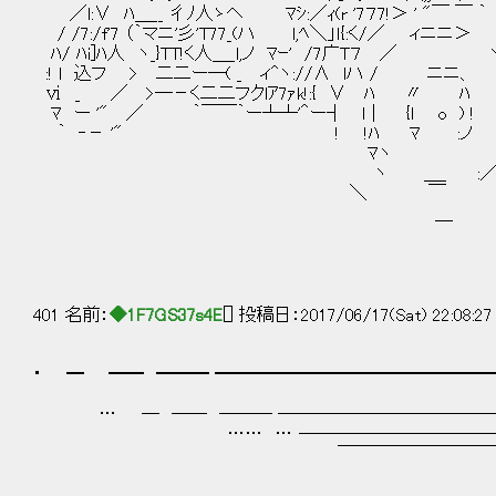
／l:∨ ﾊ＿__ 彳ﾉ人ゝヘ ﾏｼ:／ｨ(r '7７7!＞ ' "￣ ￣ ｀
/ /7:/f'7 （｀マニ'彡'T77_(ハ l,ﾍ＼」ｌ{:く/／ ィニニ
ﾊ/ ﾊi]ﾊ人 ヽ_}TT!く人＿_l,ノ ﾏｰ' /7广T７ 
:! l 込フ > 二二ー―( _ ィ^ヽ://∧ lハ / ニニ
ⅵ _ ／ >―－く二二フクlｱ7ｧk!:{ ∨ ﾊ 〃 ﾊ l
ﾏ ー '" ／ ｀￣￣｀ー┴┴'＾ー┤ l｜ {l o ) ! l 
｀ ‐－ '" ! !ﾊ ﾏ :ノ :!ﾉ l.
ﾏヽ :/ | `ｰ―-､ 
ヽ ＿_ :／ / l |`ー一'
＼ ￣ ゝ/ ＼
＿
401 名前：
◆1F7GS37s4E
[] 投稿日：2017/06/17(Sat) 22:08:2
・ ━ ━━ ━━━ ━━━━━━━━━━━━━━━━
… ─ ── ─── ─────────────
…… … ──────────────
￣￣￣￣￣￣￣￣