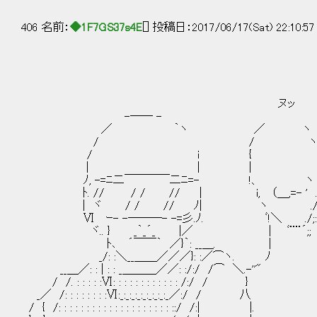
406 名前：
◆1F7GS37s4E
[] 投稿日：2017/06/17(Sat) 22:10:5
ヌッ
-── - -
／ ｀ヽ ／ ヽ
/ / ヽ
/ i { ',
| | | 
ﾉ, -=ﾆ二￣￣￣￣二ﾆ=- !、 ヽ .i. 
ﾄ. // / / // | i, （＿,=- ' 
| ヾ / / // ﾉ| ヽ ./!. 
Ⅵ ｰ- -───- -=彡.ﾉ. ﾞ!＼ ./;:|
ヾ.. } _｀_´_ |／ | ﾞ¨¨´;; i
ﾄ､ ´￣￣｀ ／}｀: __＿. | i ﾄ
_/: :＼__＿＿／／／}: :／⌒ヽ. ﾉ ｀、. 
__＿／: : | : : _＿＿＿／／: :/:/ /⌒ ＼.-''" ｀¨ｰ.
/ /. : : : : :Ⅵ: : : : : : : : : : : : /:/ / } / /. 
_／ /: : : : : : : :Ⅵ:_:_:_:_:_:_:_:_:_／:/ / 八 _／ /:
/ { /: : : : : : : : : : : : : : : : : : : : ::/ /:| |. / { /