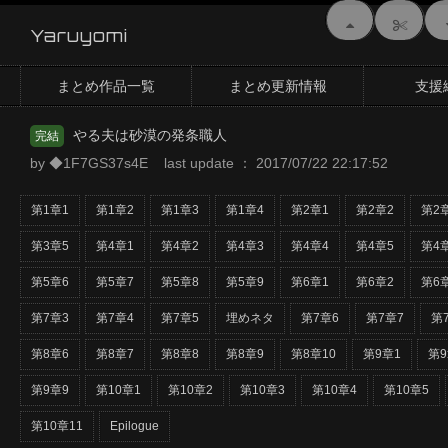
Yaruyomi
まとめ作品一覧
まとめ更新情報
支援
やる夫は砂漠の発条職人
完結
by ◆1F7GS37s4E last update ： 2017/07/22 22:17:52
第1章1
第1章2
第1章3
第1章4
第2章1
第2章2
第2
第3章5
第4章1
第4章2
第4章3
第4章4
第4章5
第4
第5章6
第5章7
第5章8
第5章9
第6章1
第6章2
第6
第7章3
第7章4
第7章5
埋めネタ
第7章6
第7章7
第
第8章6
第8章7
第8章8
第8章9
第8章10
第9章1
第9
第9章9
第10章1
第10章2
第10章3
第10章4
第10章5
第10章11
Epilogue