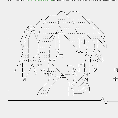
／＾ヽ.／^⌒＼
, -／´￣: : : : : :＼: : : : : ＼___
／: /: : : : : : :{ : : : : : ﾍ: : : : : : ＼ヽ、
,ｲこＹ: : :/ : : : : : : : ヽ: : : : : : ',: : : : : : : ＼＼
/ / /＾}: :/: : : : : : : 厶∧: : : : : : ',: : : : : : : : :＼＼
. / / / ∨: : : : : ／/l: { ＼ : : : : :, :ヽ :＼: : : : :ヽ/
〈 }:│ ∨ : : : : :.' |: l ＼: : : |＼| : : :ヽ: :}＼ヽ
∨: :| | : : : : :/ |: | ヽ、} ヽ: : : :}: { ヽ}
}: :│ } : : : : :l Ⅵ- ｨｚx､ }: : :∧:ヽ
/: : :| ,／',: : : : :{ ,ィ气 ｀ヾヽ/: :ﾍ: :',
. /;ｲ: : l.イ: : ∧: : : ∧〃 { : j: : : }＼}
/ ' |: : : :∧ :ﾊ:ﾍ: : :{: :ヽ. rー､ ｆY^}j : |ﾍ : l
,/ { : : / {:{ ヽヽ :|: : : :＼ ､__ﾉ,ヘ} ﾄ、:|
| : / ヾ ＾Ⅵ＞､;_;_;≧ー‐ ﾍヽ ,/ :}ﾉ
Ⅵ / . : ／´￣ヽ ,ｨ} ,／: /:ｊ 常識
／. :／ } fこ´_:／:∧
. ／. : :/ | ﾍ:_:_:_:／／}
/. : : :/ | jー― ' .′
＿＿＿＿＿＿＿＿＿＿＿＿＿＿＿＿＿＿＿＿＿＿∧
∨￣￣￣￣￣￣￣￣￣￣￣￣
. ＿＿__