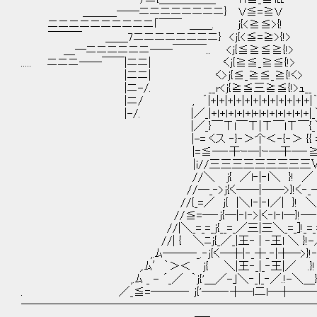
＿＿＿――ニニニニニニニニ} Ｖ≦=≧Ｖ
ニニニニニニニニニニ｢￣￣ ＿＿. j{<≧≦>{!
￣￣￣ ＿＿7ニニニニニニニニ} <j{<≦=≧>{!>
＿―ニニニニニニ――￣￣￣.. <j{≦≧≦≧{!>
..... ニニニ――￣￣|ニニ| くj{≧≦_≧≦{!>
|ニニ| く>j{≦_≧≦_≧{!く>
|ニ-/. __r<j{≧≦三≧≦{!>ｭ__
|ニ/ , ´|+|+|+|+|+|+|+|+|+|+|+|+|｀
|-/. |／_|+ｌ+ｌ+ｌ+ｌ+l+l+ｌ+ｌ+ｌ+ｌ+ｌ+|_
|／_}￣Τl￣Τ|Τ￣lΤ￣{_
|-= くス ‐}‐＞个＜‐{‐＞ {{ =-!. ｛二
|=≦―‐干ｰ―|ｰ―干―‐≧=| ￣￣￣
|i//三三三三三三三三三Ⅵi|. ＿-ニ
//＼ j{ ／l‐|‐l＼ }! ／ Ⅵ. ＿
//―_‐>j{く――|――>}!く‐_―Ⅵ ＿
//{_=／ j{ |＼ｌ‐|‐ｌ／| }! ＼=_}-ニ
//≦=―‐j{―|‐ｌ‐>|く‐l‐l
//|＼_=_=_j{__=_／三|三＼_=_]!
//| { ＼ﾆj{_／_|王‐ | ‐王l ＼ 
,.ﾑ―――_.‐j{く―┼|‐_┼_‐|┼―
,.ﾑ′｀＞＜ j{ ＼|王‐_|_‐王|／ .}! ＞
,.ﾑ _ - ´_／ ｀j{'＿／-｣＼‐_|_‐／.!-＼＿}!'´ 
. ／_≦=―――‐ j{'――‐┼―l二l―┼――‐}!
──────────────────────────