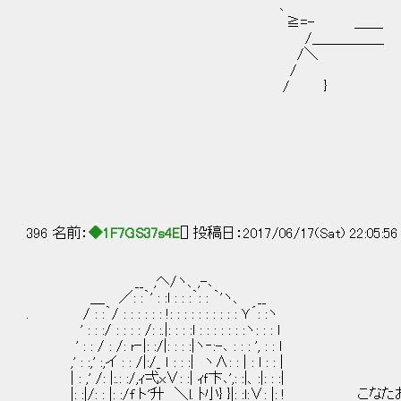
｀ ､ 
≧=- ＿＿ 
/＿＿＿＿＿ ﾉ'， ＼＼二二
/＼ '， 
/ '， |
/ } } 二二二 私も素
| 
＼
／／二二二二二| 
|
396 名前：
◆1F7GS37s4E
[] 投稿日：2017/06/17(Sat) 22:05:5
__ ,ヘ/ヽ、,-､
＿ ／: :｀' : :l : : :｀: : ｀'ヽ、 __
. / : :｀/ : : : : : : !: : : : : : : : : : Ｙ´: :ヽ
' : : :/ : : : : /: :.|: : : :l : : : : : : :ヽ: : : l
' : : / : /: r‐|: :/|: : : :|ヽ‐:-､ : : : ', : : l
,' : :,' :,イ : : /|:/_ ｌ : : :| ヽ∧: : | : l : : |
| : ,' /: |:.: :/,ｨ弌x∨: :| ｨｆ卞､',: :|、:|: : :|
|: :|/: : |: :/f ト'升 ＼l. ﾄ小} }|: :l:∨: |