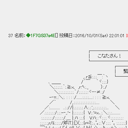
37 名前：
◆1F7GS37s4E
[] 投稿日：2016/10/01(Sat) 22:01:01
I
┌────────
│ こなたさん！ 
└────────
┌───────────
│ 緊急通信用ケーブルを
,..r≦:.:.:.￣:｀ヽ └─────
､ ＿＿ /´￣ ｀ヾ:.:.:.}
＼:.:.:.:.:.｀:.≧ｘ、 ,r:ﾍ:.._ ）:./
＼:.:.:.:.:.:.:.:.:.｀/:.:.:.:.:.:ヾ…≠.:/
-‐=:.:＼:. : : : :/.......:.:.:.:.....: : : : ≧ｘ、
／｀ /,.:.:.:.:.:.:.:.:.:.:.:.:.:..... ＼
／:............ ..:.://|:.:.:.:.:.:.∧:.:.',:.:.:.:.:.:.:.:... ＼
／.:.:.:.:.:.:/:.:.:-‐,:'‐ |:.:.:.:.:.:.{ V:.:'=x､.:.＼:.:.:..........
:.:.:.:.:.:.:/:.:.:.:.::/.___ |:.ﾊ :.:.:{ V:ﾊ:.:ヾ:.:.:.ヾ:.:.:.:.:.:.:.:
:.:.:.:.:,r/li.:.:.:.:/斧iT.|:[乂:.:.{r=ミ:.､ﾟ｡:.:∨:.:.:.‘，:.:.:.:.:.:}