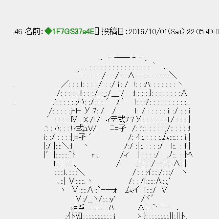
46 名前：
◆1F7GS37s4E
[] 投稿日：2016/10/01(Sat) 22:05:49
I
． - ── ‐ - ..
. . : : : : : : : : : : : : : : : : ｀ ．
´ : : : : : /: : :/l: :.∧: : :､: : : : : :＼
. ／: : : ｌ: : : : /: : :/ il: / !: : :ﾊ: : : : : : : ヽ
/: : : : : l!: : :./: :_:/＿l/ :l : : : }: : : : : : : :∧
. .': : : : : :ハ: :/: : : ′ /｀ ｌ: : :/: : : : : : : : : ::.
/: : : : :j-l- У:7: / / l: :/ : : : : : i: :/ : : i
′: : : : Ⅳ X:/:./ ィテ弐7７У: : : : : : :l:/ : : : |
.': : ﾊ: : : !r弍ｭV/ ﾆ=孑 /: :'::. : : : : ;/:: : : : :!
ｉ: :/ : : : :|j=孑 ′ /: ｲ::. : : : :.厶::::.: : i |
|:/ |::::＼:l 丶 /:/ :|::. : : : :/ l::. : :l |
|′|:::::::::`ﾄ r 、 /ィ │: : : :/ .ﾉ::. : :ﾄﾍ
l:::::::::::..、 / ,:::. : :/一:::: :∧: |
::::::l､::::::＼ /:: : :ｲ:::::/:::::
､::| ∨::::::.丶 /: : /ｌ::::::∧:::,′
ヽ ∨:::::∧::`ｰ─ｫ 厶イ !::::/ V
∨:/__ヽ/:.:.:y' /ヾ′
x=≦:.:.:.:.:.:.:.:.ﾊ ∧:.:.:`ー─ ．
,:仆Ⅶ:.:.:.:.:.:.:.:.:.:.:i ゝ.}:.:.:.:.:.:.:.:.||:.||:ﾄ､