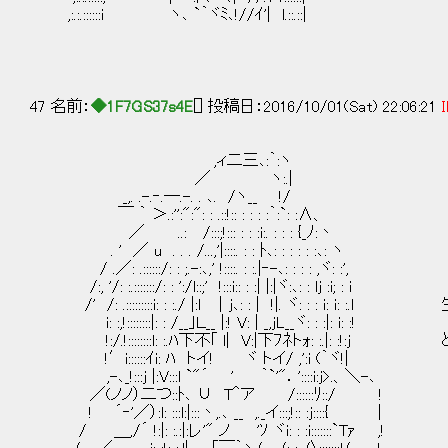
,:.:.::::::i ヽ､ `｀ヾﾐ､!//ｲ'| l.::.::|
47 名前：
◆1F7GS37s4E
[] 投稿日：2016/10/01(Sat) 22:06:21
I
,ィ二三､:｀:ヽ
／ ヽ:.|
_,. .-.‐.―.-. . ､. /ヽ__ !/
￣ ｀ ＞.:'':":": : .::!:: : : : :｀:`: :∧、
／ ..: /:::;!::: : : :i:. : : : {_ﾉ:丶
. ' ／ u . . . /...,'|::::. : : ﾄ､: : : : : :､: ヽ
/ .／: .::::::/: : ;.-:､,' !::::. : :.|‐-､: : : : ,ヾ: :',
/:, '/: :.:::::::/: : ':/l::;' !:::i:: : :| |:|ヾ:､: : lj :i; : i
/' /: .:::::::::i: : :./ |:ｌ ｜j､: : | !|. ヾ: : : i: i:
i: :,!::::::::|: : /__｣Ｌ__ |:! V: | _,jL__ヾ: : :|: i: :!
!:/.!::::::::l: :.ﾊ下不｢ l| V:|下ﾌﾈトｫ: :.|: :!
!′i::::::ｲi: ﾊ トイ! ヾ トイ/ ,':i (｀ヾ!|
,-､_!:::j |:V:::l `"´ ' ｀`'"．'::::i:j>.、＼-､
／(ノノ）二つ::ﾄ､ ∪ T＾ア /::::::ﾘ::/ !
! ´‐'／）:l: :::l:|:::丶,.､ __ ,._イ:::;!:: :j::::{ |
/ ＿,/´ !:|: :.:|:レ'" ノ 'ｿ ヾi: : :i:::::::`Tｧ ,!