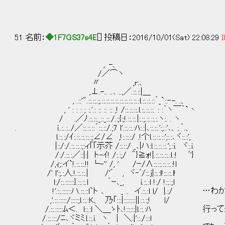
51 名前：
◆1F7GS37s4E
[] 投稿日：2016/10/01(Sat) 22:08:29
I
,. -、
/／⌒ヽ
〃 ,r:､
,⊥.-.. ..､ ..,／.::.::|＿
, .::'".::.::.:;.::.::.::.::.::.::.::.::.:l.::.::.::｀_`::‐-. .、
, ' : : : ; :.'.: :: :: :: ,! /::.::.::.l.::.::.::. : :｀ヽ￣｀`丶
/ .／ﾉ.::.::._::_::./.:;{:;!.::.::.|:.:;.::.::.:.ヽ:. . ヽ
. i..:..:../／::.::.::´::.::/.;7 l'.::.::.:ﾊ:.:|､::.::.':;.:'､、:.｀.、
l.::.:/ｲ:.::.::.::.:;∠/∠ ,!:.::.:/ .!个l.::.::.::';:.:､ヾ::.:',
|::/:/.::.::.:;:ィ｢｢示芥 /::.::/ _､|ハ:l.::.::.::.';.:i. ヾ:.i.
/:/.::.:／::|:| ト-ｲ! /:.:;/ ＾}≧ｫ!|.::.::.::.:l.:! ﾞ'}
/,ｨ;:イ`!.::.::.!! └-'' /, ' /ｰ/∧::.::.::.::.:!l
/' l':;.:人.!.::.::.| /'゛ , ヾ‐ﾞ/::.j|::.:l!::.::.l!
l:/::.::::::}.::.::.l ｀ｰ､_, i.::.:l !:/ !::.:;l
!'.::.::::::ハ.::.::l`ト ､ _ .. イ.::.:l l/ |.:/ 
,'.::.:::::/:::::;l.::.:K、 乃「:::|::::::::||.::.:;! l/
/.::.:::::ﾑ＜. l::.:l ＼＿ゝﾄ､!::::::|l.::.:ﾊ 行
/.::.:::/ﾆ､ヾミﾐ.l.::.i. ヽ ｜ ＼:|'::./:::l