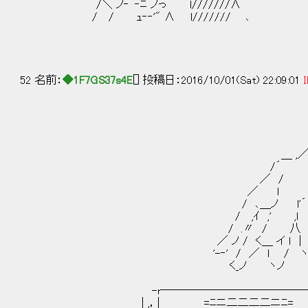
/＼ ノ‐´‐ﾆ ノっ l///////∧
/ / ｭ‐‐'" ∧ l/////// ､
52 名前：
◆1F7GS37s4E
[] 投稿日：2016/10/01(Sat) 22:09:01
I
_, -‐
_, -‐'
, '
＿ ,／
/´ , -‐
／ / 
／ l , - 
/ ､＿ノ l'´ ､―‐
/ ,ｲ ,' ,ｌ 
/ .〃 / 八 .
／ ノ / く＿ イ ｌ | 
'-‐' / ／ l / ヽ
く_ノ ヽノ
ｺﾄ
-r―――――――――――――――
| ,，| =ﾆニ二二二二ニﾆ= 