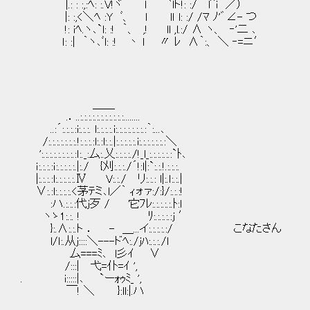
|.: : :,:ﾍ: :.V!ヾ´￣｀l ﾞlト!: :/ l＾i ／）
|: :,<＼ﾍ :Y ﾞ、 l lｌ l: :/ /ﾏ ﾉ'゛∠- つ
!: iﾍ.ヽ､`l: :! ｀、 ,! ll ,l.:/ ∧ ヽ、 ‐'二 ､
ｌ: :| ｀ヽ､ﾞl: :! 丶 l 〃 ﾚ ∧｀:、 ＼ ‐=ニ′
＿＿
.．..:.:.:.:.:.:.:.:.:.:.:........
..:´:.:.:.:i:.:.:. l:.:.:.:.i:.:.:.:.:.:.:.:｀:...､
/:.:.:.:.:.:.:.!:.:.:.:l:.:l:.:.|:.:.:.:.:.i:.:.:.:.:.:.:＼
':.:.:.:.:.:.:.:.:ｌ:._:厶:.乂:.:.:.:./!_l_:.:.:.:.:.:`ﾄ､
ｉ:.:.:.:ｉ:.:.:.:.:.|:./ {刈:.:.:./´!:l|:`:.:.!.:.:.:.
|:.:.:.:l:.:.:.:.:.Ⅳ V:.:./ リ:.:.: l|:.ｌ:.:.|
∨:.:l:.:.:.:.<茅ﾃミ､l／｀ ｨォァ:/:}/:.:.:!
:ハ.:.:.:代j歹 / 它ﾌﾚ:.:.:.:.:.ﾄ:l
ヽゝ1:.:. ! ﾘ:.:.:.:.:j ′
}:.∧:.:.ト ． - ＿...イ:.:.:.:.:/ こなたさん
l/ｌ:.从j::::＼---ドﾍ:./jﾊ:.:.:./l
厶===ﾐ､ l彡ｲ ∨
/:::| 弋=仆=ｲ ',
. i:::::|､ `ーｫｩﾐ_ ',
￣! ＼ }:ll:|.ハ