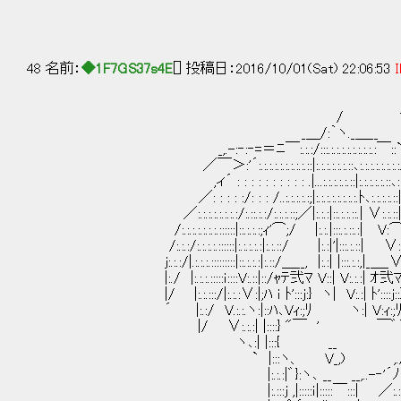
48 名前：
◆1F7GS37s4E
[] 投稿日：2016/10/01(Sat) 22:06:53
I
/ ヽ::
_＿/:｀ヽ._＿__ |:
_,.-:‐:‐=＝ﾆ￣:.:.:/:::.:.:.:.:.:.:.:.:.:￣::`:
／￣＞:'´:.:.:.:.:.:.:.:.:.::|:.:.:.:.:.:.::､:.:.:.:.:.:.:.:.:.:.:.
,ィ´ : : : : : : : : : : .|...:.:.:.:.:.::|:.:.:.:.:.::､::: :
／: : : : :/: : : /..:.:.:.:.:;|:.:.:.:.:.:.:.:.ﾄ､:.:.:.:.::|::::.:.:
／:.:.:.:.:.:.:.:/:.::.:.:/:.:.:.::;／|:.:.:|::.:.:.::.| ∨:.:.::|::::.:. 
/:.:.:.:.:.:.:.::::::|::.:.:.:;ｨ'⌒;/ |:.:.|:::.:.::.:| V:⌒ヽ､:::.:.
/:.:.:/:.:.:.:.::::::|:.:.:.:.:|:.:.::/ |:.:|'|:::.:.::| ∨:;|::::.:.:.:
j:.:.:/|.:.:.:.:::::::::|::.:.:.:|:.::/＿__, |:.:| |:::.:.:,|_＿_∨ヽ:::.:.:.
|:./ |:.:.:.:::::ｉ::::V:.::|::/ｬﾃ弐ﾏ V::| V:.:.:| ｵ弐ﾏァ∨.:.:.
|/ |:.:.:::/|:.:.:∨:|;ﾊ ｉ ﾄ':::ｊ:} ヽ| V:.:| ﾄ'::::j::} / |:＼:
´ |:.:/ V.:.:.ヽ:|::ﾊ､Vｨ:;ﾘ ヽ:| V:ｨ:;ﾘ,' j/::::
|/ ∨:.:.:| |::::} "￣ ' ￣゛´・/:::::::.:.:|
ヽ､:| |:::{ __ /::::::.:.:./:.::
` |:::ヽ、 V_,) ,./::::.:.:.::/:
|:.:.:|゛}:ヽ､ __ __,..-‐'´ﾉ:::.:.:.::/:i:::
|:.:::ｊ ,|:::::ｉ|:::::￣:::| ／:.:.::;／::::.|: