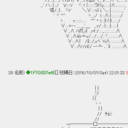
￣ｿ:/:.:l.:.:.:/ {ﾞんﾊﾘ ∨:.:.{ {!仏ｨ＼:.:.}!:.:.:.ﾊ:＼:.:.:.:.}
..,:' ハ.:.|.:./ V:::っ' ヾ:.:! {::::::::うﾄﾐy:.:.:.:|∧:.:.:.:.:.:,
Ⅶ/:.:} . .ヾ=' ＼∨:::っ} l:.＼:.:|.:.:.:.:.:.:.,.'
' ヾ ''''' ゝ_:ノ l:.::∧:|:.:.:.
ゝ.. r::::::::...､ ''''' ・ l:.:.}!ﾉ:|!.:.:.:./
∨:.:.=‐-.......__'＿ ,.:r/:.:.}:.:.:|
∨:.:∧ ﾊ爪,r} ,rｲ:/.:.:.,.:.:.:.:.:.:.:∧
∨.:.∧ilｉr＝v/:.:./:.:.:/_ヾ.:.:.:.:.:.:∧
∨:.:∧{ /i{:.:/,vﾍ´=i∧:.:.:.:.:.:.∧
∨:.:∧!/ri{:/ -‐┴ ､｀i} :.:.:.:.:.:.:∧
38 名前：
◆1F7GS37s4E
[] 投稿日：2016/10/01(Sat) 22:01:33
I
| |
,リ
（（
ヽヽ
} }
// ﾁｮﾝ
//
-r―――――□――――――――――