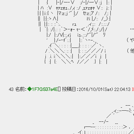
| :{ |‐|/ー‐∨ :/‐|/一∨::j |:: |
| ﾊ :∨ ｬｧzｫｪ､/,ｨ ::/ ,ｪｧzｫｬ ∨:: ｊ:: |
|:| |:ｉ::{ ヽ |ﾏ:ｚ:;ｊ '" |;/ ｾ:z:;ｱ /:: /;: |
|| |:|::ゝ∧| ´ ｉ!ｉ |,/:: /_,）:|
|| |:|:: :: ::`:､ ｒｭ ,ィ:;:: /::.::.:/
| ｀|: :/|:.: ::｀＞‐ｫ- t‐＜´/,ﾒ::./:;/|:/ 
|:/ |::/V|:::,ｨｊ ｉｭ､:::/'"|/'" ﾘ
' |:/-‐f´:.:| |::｀ヽ‐-､_ （ やる
,ｲ´＼: : :: : :|＿_,|: : :: : :／｀ヽ､
/ .＼＼＼: :: :| |: : ::／／／/ ｉ （
ｊ .ｉ. ｉ:＼＼＼::| |::／／／ｉ ｊ: |
{ :| {: ＼＼ﾍ /／／ .} |: |
43 名前：
◆1F7GS37s4E
[] 投稿日：2016/10/01(Sat) 22:04:13
I
_ -- ､
,.ィ;::-─-ﾐ: 
／ ´ 
_ --/- __ }
r─--: : : : : : : : : : : :＞ ． 
_,. イ: l: : : : : : : : : : : : : : : : : : ／