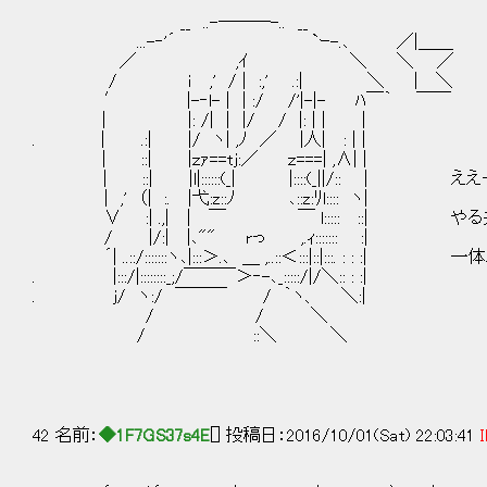
__ ..-───-.. __
...-‐'´ `ｰ-.､ ／|＿＿
／ ,ｲ ＼ ＼ ／
/ ｉ ,' / | :,' .:| ＼ | ＼
′ |-‐l- | | :/ /'|-|- ﾊ￣｀ ￣￣
| |: /| | |/ / |: | | |
. | .:| |/ ヽ| ,ﾉ ／ |人| : | |
| ::| |ｚｧ==tj:／ ｚ===| ,∧| |
| ::| |l|::::::(_| |::::(_||/:: | え
| ,' （| :. |弋:z::ﾉ ､::z:ﾘl:::: ヽ|
∨ :| .,| | ￣ ￣ l::::: ::| や
/ |/:| |､"" rっ ,.ｨ::::::: :|
´| ..::/:::::::ヽ､|:::＞.､ ＿ ,..::＜:::|::|:::. : :
. |:::/|::::::::_;/￣￣￣＞‐-､_:::::/|/＼:: : :|
. ｊ/ ヽ:/ ￣￣￣ / ｀ヽ、 ＼:|
/ / ＼
/ ::＼ ＼
42 名前：
◆1F7GS37s4E
[] 投稿日：2016/10/01(Sat) 22:03:41
I