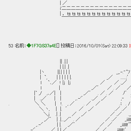
| ／ ＼ 
i'二二二二二二二二二二二二二二二二二二二ﾞi
| ， ｔｮ ｔｮ ｔｮ ｔｮ ｔｮ ｔｮ ｔｮ ｔｮ ｔｮ ｔｮ ｔｮ ｔｮ ｔｮ ｔｮ 
￣￣￣￣￣￣￣￣￣￣￣￣￣￣￣￣
53 名前：
◆1F7GS37s4E
[] 投稿日：2016/10/01(Sat) 22:09:33
I
|| .|.|
| |.| .|
|ヽ ||.| | | | _,,.-.''‘ｿ ／ .l
| `, | | | | | |. _／ ......;′ .
l `､／ ! |j |j ／ ／ .,／ .,,
l | ,／゛ ／ . ／ ／ﾞﾉ llll
|` ,/ ,､／| | ,／゛ . ／ . ／ ﾉ゛ .- 
| .,／ | | ,..-'゛ .,／ ,／ ,‐ " ,,
. ＼ ＼ | !. , ／ . ／ ／ .： . / ,,ii
＼ ヽ, | |. ゛ ／ ,／ .／ .／ ,,iil
＼j .| .| ／ ,／ ／ .／ .,,iilll
,／゛ | .|...,／゛ . ／ ／ .／ ,,iil
,..-'゛ | |. ,／゛ ／ ／ ,,iillll
,..-'゛ ／. | |,／ ,／ .／ ,iilll