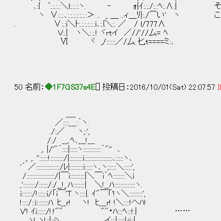
､:{ ﾞ:.:.:.:＼l:.:.::ヽ. ‐ ｫ|ｲ:.:./:.:ﾍ:.∧
ヽ ∨:.:.､:.:.:.:.:.:.:＞ .. _ ＿ ..ィ＿ﾘ|:./
. ∨:.:i＼ﾄ:.:.:.:.:.:i､:.{＼:. ／ / l/777∧
Ｖ:.| ヽ＼:.:.! ヾrtイ ／//'//厶= ﾍ
Ⅵ ヾ ,/::::::／/厶 匕t====ミ:､
50 名前：
◆1F7GS37s4E
[] 投稿日：2016/10/01(Sat) 22:07:57
I
____
／::::___:｀ヽ.
./:／ ヽ;:',
/:/ __,.ﾍ､___!___
,. |/'"´::::|:::::ヽ::::::::::::｀"'' ､
,. ,. ''::::::!:::::::::/|:::::::::i:::::::::::::::::::､:::::ヽ､
'´ ／::::::::::::::::/ﾚ|:::::::::i:::::ヽ､ヽ;:::::＼:::::',
/:::::::::::::::::::/|￣i::::::::::|＼￣i｀ﾍ::::::::＼i
,'::::::::/::::::/:/__!_.ﾊ::::::::| ＼!__ﾊ::::::::::::::ヽ.
i:::::::/!::::::i/「i￣'T ヽ::::|. ｲ"￣「'!ヽ＼:::::::::',
!::::/::i::::::::ﾊ. ﾋ__r! ヽ! ﾋ___r! !＼::::!へﾊ!
V'! ｲi::::::/!:!"" ""・ﾊ:::ﾍ:::!:| ……
ヽ! ヽ!::|::i>､. __ ,.イ:::|:::::ﾚi::|