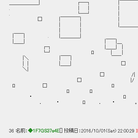
＿＿＿＿＿＿| ┌─┐ |￣￣￣￣￣
. │ │ | | 
. └─┘ | 
□ |￣￣￣￣| |
| | |＿＿＿＿＿＿| ／|
| | ! 
|￣￣| . |＿＿＿＿
|＿＿| |￣￣|＿ 
┌┐ |＿＿| |
└┘ ﾛ | | 
|＼ |￣￣| ￣￣
| | |＿＿| □ |
＼| . 
□ /|
□ |/ □
ﾛ □ ﾛ ロ 
ﾛ ﾛ 
・ ﾛ 
． ・ ﾛ ． ･ ｡
36 名前：
◆1F7GS37s4E
[] 投稿日：2016/10/01(Sat) 22:00:29
I