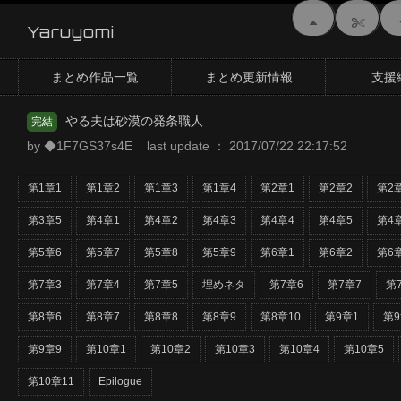
Yaruyomi
まとめ作品一覧
まとめ更新情報
支援
やる夫は砂漠の発条職人
完結
by ◆1F7GS37s4E last update ： 2017/07/22 22:17:52
第1章1
第1章2
第1章3
第1章4
第2章1
第2章2
第2
第3章5
第4章1
第4章2
第4章3
第4章4
第4章5
第4
第5章6
第5章7
第5章8
第5章9
第6章1
第6章2
第6
第7章3
第7章4
第7章5
埋めネタ
第7章6
第7章7
第
第8章6
第8章7
第8章8
第8章9
第8章10
第9章1
第9
第9章9
第10章1
第10章2
第10章3
第10章4
第10章5
第10章11
Epilogue