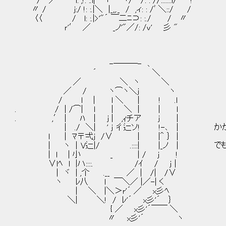
/ ／ i: ;!: :.l| 「￣｀ヽ/ /: : /〉:::::::l/ !
〃 / j:/ !: :.|＼ |_,,._ / ,ィ: : /ﾞ ＼::/ /
〈〈 / l: :.|>'"´ ￣二ﾆ⊃: :./ / 〃
ｒ'′ ／ _ノ'"／/: /v' 彡 "
-―――- ､
´ ＼
／ ＼ ヽ ＼
／ / ヽ⌒ヽ＼j ヽ
/ l | l ＼ │ ! .l
. / | /⌒| l | ＼ | | l
. ,′│ ﾊ │ j | ,ｨチア j |
| ./ ＼| ' j 彳辷ソ! !-､ | かがみ
ｌ │ ﾏ〒弌ｊ /∨ | |＾ ｝ |
| ヽ │V辷|/ .::::| |_ノ | でも…
| l | 小 _ | / j !
∨lﾍ l |ハ::::. /ｲ / j│
| ヾ | ,个 .__ ／ | /| /∨
ヽ ﾚ八 l ￣＼／ |／-| く
| ＼ |＼＞r'´ ／ x彡ﾍ
＼| ＼! / ﾚ'´ x彡'´ ｝
{ ／ x彡'´￣￣ ＼
〃 x彡'´ ヽ