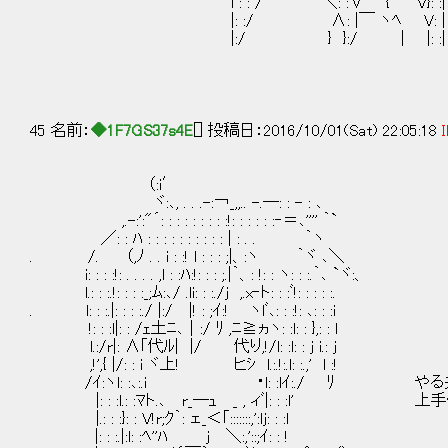
l : : / ＼: :∨ { V}: :|
|: :/ ∧: |￣ ヽﾍ V: |
|:/ } }:/ | |: :|
45 名前：
◆1F7GS37s4E
[] 投稿日：2016/10/01(Sat) 22:05:18
I
（:i′
ヾ:､, . . .-:￢_,,.. -.―: : - : ､
,.-:':"´: : : : : : : : :!: : : : : :‐＝､'''' ｀`
／: : ﾊ : : : : : : : : : : | : . . ｀ヽ
. /. （,ﾉ . . i : :! l : : : ;|、:ヽ ｀ヾ ､＼
i: : : :!: . . . . ,l : :ﾊ:!: : : ;.|｀、: !: : ヽ: : :.｀､ `ヾ:、
l.: : :.!: : : :_;ﾑ:､/ .li: : :./j ,.x‐ト: : :ﾞ!: : : : :.
. l: : :.|: : : :./ |:/ |! : ;ｲ:! ヽlﾞ､: : :!: ､: : :i
!: : :l|: : /ｪ土ﾆ､｜:/ ﾘ ,ﾆ≧ヵヽ: :l: : },: : l
l.:/r|: ∧｢代ﾙ| |/ 代り,!/l: :l: : j i.: j
,!',{ |/: : i ヾ上! ヒｼ l.:.!:.l: :.,' l :!
/ｲ:ヽl: :､:.i ・l: :lｲ:./ ﾘ やる
|: : :l.: :ﾏト.､ r_―ｭ _ , ィﾞ|: : :l'
|.: : :}: : V!r;ｸ｀: ェ_＜｢:::::::,':lj: : :l
|: : :.|:l: :ﾍ''ﾊ j ＼:,'::;ｲ: : !