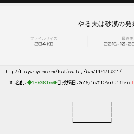
やる夫は砂漠の発条
ファイルサイズ
最終更
284
2016-10-02
KB
http://bbs.yaruyomi.com/test/read.cgi/ban/1474710351/
35 名前：
◆1F7GS37s4E
[] 投稿日：2016/10/01(Sat) 21:59:57
I
￣￣￣￣￣￣| . | | |＿＿＿
| . |
| . |
| |＿＿＿＿＿＿＿＿| 
| |
| 