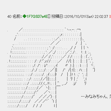
40 名前：
◆1F7GS37s4E
[] 投稿日：2016/10/01(Sat) 22:02:37
I
. ／: : : : : : : : : : : : : : : : : : : : : ｀ヽ-.‐: :￢
,.': : : : : : : : : : : : : : : : : : : : : :,r.: : : : : : : : :.|
/ . . : : : : : : : . . . . . : :.／:, : : : : : : : : : :|:､
, . . : : : : : : : : : : : : : : : : ／ ／ / .| ｀､
,'::.::.::.::.::.:.: : : : : : : : : : : ; ': :/: : : : . . . ,/ / |！ヽ
. !::.::.::.::.::.::..: : : : : : : : : ; ': ／:,/ : : : : :／,':./: . !: :l: :.､
!.::.::.::.::.::.::.:.: : : : : : : :./／:/;.': : : : :.／ /:/: : : : :|: : lﾞ､:ﾞ、
. !::.::.::.::.::.::.::.: : : : :/: :/:'ﾞ:,r//: : : :.／ //|: |: : : :|: : :| ﾞ､ﾞ、
.::.::.::.::.::.::.::.::.: : : :./: /': : i/': : : :,:ｲ 〃 ,!:.|: : : l: : : | ヾ:.
:.::.::.::.::.::.::.::.: : : :./:./ ::.::.:/: : :／:|| /' /|::!|:: : ﾊ: : :| ﾞ｝
::.::.::.::.::.::.::.:. : :.::/: :.::.::.::/. :,ｲ::.::.:|! / ｜.|:! !: :,' '; :.|
.::.::.::.::.::.::.:. : .::./: .::.::.::./／|:|::.::.:.| | ﾘ｜;' ',:l
:.::.::.::.::.::.:: :.::.:/ ..::.::.::.//,<,､!!::. : | ^ _..ノ .j/ ﾘ
::.::.::.::.::.:: ::.::./.::.::.::.::/／ ヽ|::. : :|￣
.::.::.::.::.::.::.::./.::.::.::.:/:'ﾞ ／ヽ: : :|
:.::.::.::.::.::.::/::.::.::.::/′ ／／／〉: :| …み
::.::.::.::.::.:/:.::.::.::/ ／／／'´ ﾞl :|
.::.::.::.::./::.::.::./ / / ./ l |