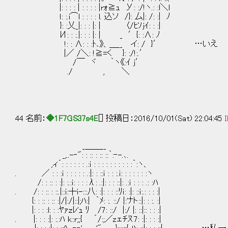
|: : : : | : : : : |rｫ≧ｭ У: :/!ヽ.: :l＼l
ｌ: :.i⌒l : : : : l. 込ソ /}: 厶|: /: :| ﾉ
}: :乂_|: : : |: | 〈/ﾋｿjｲ: : :|
И: : :.|: : : |: | _ ′{: :∧: ﾉ
!: : ∧: : :ﾄ､》、＿__ イ: / }′ …いえ
|／ /＼: !≧=く }: :/!:.′
/￣ ヾ ｀ヽ《:ｲ j′
./ , ＼
44 名前：
◆1F7GS37s4E
[] 投稿日：2016/10/01(Sat) 22:04:45
I
_＿＿__
_,..-‐": : :: : :: ::｀:‐-.､.
,ィ´: : : : : : .:ｉ : : : : : : : : : :｀:ヽ、
. ／ : : :ｉ : : : : : .:|: : ::ｉ : : :.ｉ: : : : : : :ヽ
/: : :: : :|: :.:ｉ: : : :λ: .:|: : : ::|: .:ｉ : : : .: :ﾊ
. /: : :: : ::.|::ｉ:┼ｉ-:::八: :|: : : ::ﾘｉ: :|: ::ｉ:.: : : :|
{: : :: : :: :|/|:/|::|;ﾊ:| ｀ﾒ: :. ::/ |:'ﾅト::|: : :. :|
|: : : :l: : :ﾔｧｚﾚ'ｭ ﾘ /7: ::/ |:/ |: ::|:: : : :|
. |: : : :|: :.:ﾊ k::r;;{ ´/:;／zェﾁﾇ.7: :|: : : :|