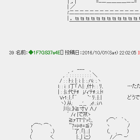
| ,，| =ﾆニ二二二二ニﾆ= 
| ／ ＼ 
i'二二二二二二二二二二二二二二二二二二二
| ， ｔｮ ｔｮ ｔｮ ｔｮ ｔｮ ｔｮ ｔｮ ｔｮ ｔｮ ｔｮ ｔｮ ｔｮ ｔｮ ｔｮ
￣￣￣￣￣￣￣￣￣￣￣￣￣￣￣￣
39 名前：
◆1F7GS37s4E
[] 投稿日：2016/10/01(Sat) 22:02:05
I
,. --- 、
,. :´: : : : : : : : : ＼
/ : : ﾄ:i: |: i: |: :.:ﾊi: :.ヽ
ｌ: : i: :ｌ丁「∧|: ,什ﾄ: : ﾘ、 …ただ
| : :|i.:代ﾃf! j/ｨ'ﾃf!:.i:.ﾄ!
Vr1:.{:.「´ `' ﾘ:.:|:.| どうで
ヽ〉从: __'__ ,ｨ!:.:i:ﾊ
川:i:.》≧寸V ∧/
´ /ｨ |で笊ゝ
≧ｧTT个rﾐ;、 ｒ'⌒'´ ｀ヽ、
ｒ'⌒`' ⌒ヽ ¨7=i=l!=≦ﾌ ヽ ﾉ
〉 ､） ｀了:.「|:.:.| （、 , ）
（ く. |:._| 辷〉 /／⌒ ｰ'