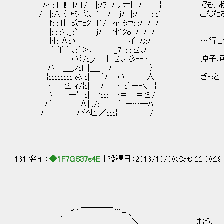
/イ: l: :l!: :l/ l:/ |:/7: / ﾅ廾ﾄ: /: : : : :
/ l|:∧:.{: ｬぅ=ミ､ ｲ: : / j/ |:/: : : l: :.'
l': : l:ﾄ､ｃ辷zｼ l:':/ ｨr=ぅァ: :/: /: /
|: : :ゝ._l:` j/ '匕ｼo: /: /: /
. И: ∧:.ゝ ｀ ／:イ: /):/ …行こう
i⌒l⌒Kl:｀＞．｀´ _,7´: : :厶/
| バﾐ/:._ﾉ ￣[:.:.厶ィ彡‐‐ト、 原子炉
/ゝ ＿_ノ:.l:.:|＿_ /:.:.:.:「 l l l }
{:.:.:.:.:.:.:.:.ｘ彡:.| ｀/:.:.:.バ 人 
ト===≦:ィ/}:.| /:.:.:.:.ト､:.`ー‐く:.:.:}
|ゝ---:一’ l:.| .':.:.:／ﾄ＝==＝≦/
/｀ ∧| ./:／／l!` ー…一ﾊ
. / /ヾﾍヒ:／:.:.:.} /
161 名前：
◆1F7GS37s4E
[] 投稿日：2016/10/08(Sat) 22:08:2
＿＿＿＿
,. -'"´ ｀¨ｰ ､
／ ＼ おう。