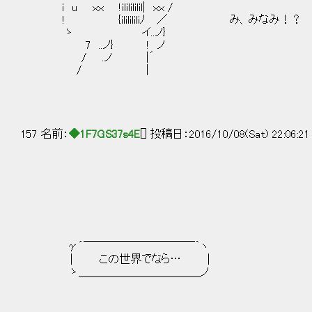
i u ｘｘ !ililililil| ｘｘ /
! {ililililiﾉ ／ み、みなみ！？
ゝ イ..ノ}
7 ..ノ} ! ノ
/ .ノ |´
/ |
157 名前：
◆1F7GS37s4E
[] 投稿日：2016/10/08(Sat) 22:06:2
γ´￣￣￣￣￣￣￣￣￣￣｀ヽ
| この世界でなら… |
ゝ＿＿＿＿＿＿＿＿＿＿＿ノ