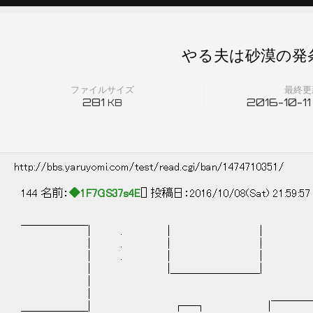
やる夫は砂漠の発条
ファイルサイズ
最終更
281
2016-10-11
KB
http://bbs.yaruyomi.com/test/read.cgi/ban/1474710351/
144 名前：
◆1F7GS37s4E
[] 投稿日：2016/10/08(Sat) 21:59:5
￣￣￣￣￣￣| . | | |＿＿＿
| . |
| . |
| |＿＿＿＿＿＿＿＿| 
| |
| 
＿＿＿＿＿＿| ┌─┐ |￣￣￣￣￣