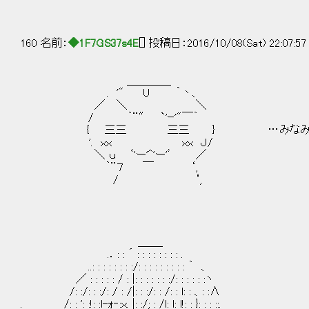
160 名前：
◆1F7GS37s4E
[] 投稿日：2016/10/08(Sat) 22:07:5
＿＿＿＿
. '" U ｀丶、
／ ＼ ＼
/ ｀¨″ `'ｰ'"￣｀
{ 三三 三三 } …みな
'. ｘｘ ｘｘ Ｊ/
＼ ｕ ﾞ'ー'^'ー'ﾞ ／
｀¨７ ￣ ‘,
/ ‘,
＿＿_
.．: : ´ : : : : : : : : .
..: : : : : : : :/: : : : : : : : : ｀ 、
／ : : : : : / : |: : : : : : :/: : : : : :ヽ
/: :/: : :/: / : /|: : :/: : /: : l: : 、: :∧
. /: : ': :!: :l-ｫ‐:ｘ. |: :/; : /l: l: l!: : }: : : ::.