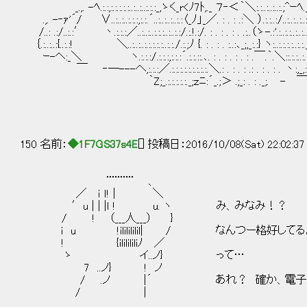
_.,. -ﾍ.:.:,:.:.:.:.:..:..:..:.:.:_,ゝく_r<ﾉ7ﾄ,._ ７‐＜｀＼:.:..:..:..:.;^
.,. -‐ｧ'´/ ∨..:..:..:.:.:,:.:.´..:..:..:..:.:〈_ﾉ」_／. : . : .:＼ ）.:.:..:/..:..:..:.
/..: .:/..:.:′ 丶.:.:.:／..:..:..:.:.:..:..:.:/.:.!.:/. : . : . : . .:..（ゝ-.:'.:..:.:..:..:.
｛.:..:..:{..:.:! ＼..:..:..:.:.:.:.:..:.:./.:.;ﾉ {. : . : . :..:､_;,_:.:} ヽ:..:.:.:.:..:.:._.:j
ｰ-ヘ:_＼ ヽ.:.:.:/.:.:.:,:.:.:´.:.:.::.､. : . : . : . : .￣.｀.＼::.:.:..:.:.｀
￣ ‐─---へ,:.:.:／.:.:.:.:.:.:.:.:.:.＼.: . : . : .: . : . : . 丶:,_,:ｨ'⌒
｀Z;_.:.:.:.:.:._;ｚﾆ:´_.;＞ .;_: . : ._;. - ￣ 
150 名前：
◆1F7GS37s4E
[] 投稿日：2016/10/08(Sat) 22:02:3
¨¨¨¨¨ 、
／ ｉ ｌ! | ＼
′u | | |ｌ ! u. ヽ み、みなみ！？
/ ! （___人___） }
i u !ililililil| / なんつー格好して
! {ililililiﾉ ／
ゝ イ..ノ} って…
7 ..ノ} ! ノ
/ .ノ |´ あれ？ 確か、電子世
/ |