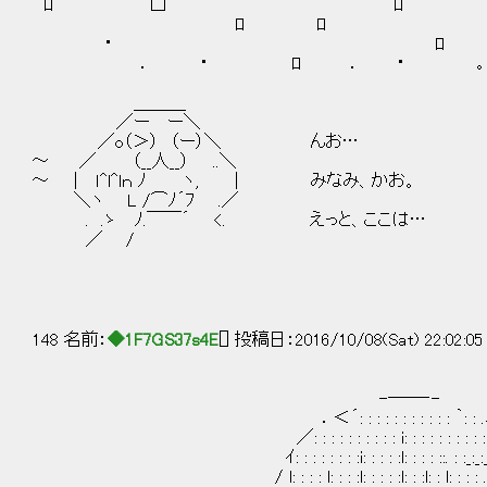
ﾛ □ ﾛ ロ 
ﾛ ﾛ 
・ ﾛ 
． ・ ﾛ ． ･ ｡
＿＿＿
／ー ー＼
／o（＞） （ー）＼ んお…
～ ／ （__人__） ..＼
～ | ｌ^l^lｎ ﾉ ヽ, | みなみ、かお。
＼ヽ L /⌒ﾉ´ﾌ .／
. .ゝ ﾉ.￣￣´ <. えっと、ここは…
／ /
148 名前：
◆1F7GS37s4E
[] 投稿日：2016/10/08(Sat) 22:02:0
-──‐-
．＜´: : : : : : : : : : : ｀: : .
／: : : : : : : : : : i: : : : : : : : : :
ｲ: : : : : : : :i: : : : :l: : : : ::. : :_:_:_
/ l: : : : l: : : :l: : : : :l: : :l: : l: : : : .