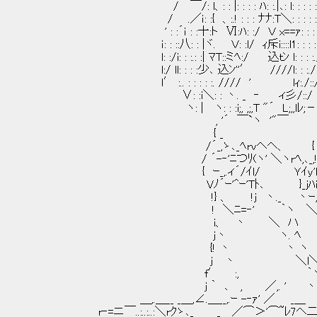
/ ￣/: l、: : |: : : : ﾊ: :.|､: l: : : : : :.|:
/ .／ｉ: :{ 、:.! : : : ﾅﾅ:T＼: : : : : :.|:
' : :´ｉ : :十:ト Ⅵ:ﾊ: :/ Ｖ x==ｧ: : : : j
ｉ: : ::八: : |ヾ. Ｖ: :l/ ｨ斥i::::l1: : : : ∧
l: :/i: : :.: :| ﾏT::ミﾍ:/ 込ｔﾝ l: : : :./ 
l:/ ll: : : :少､ 込ﾝ''′ ////l: : :./: 
l′ :.. : : : : :. //// ' lｨ:./::/l:
∨: :i＼: : 丶. _ ‐ ィ彡/:
ヽ: | ヽ: : :i;, ,;,T "´ L;,,lﾚ;－ -
, '´ ￣`ヽ '"￣
{ _ '
/´_,ゝ､_ﾍrvヘヘ、 {
/ ´-‐'ﾆつﾘ(ヽ' ＼ヽrﾍ,､_,
{ ｰ_,.ィ´/ｲl/ Ｙｲy'
Vﾉ´ｰ'^ｰ'Tﾄ､ }_jﾊi
!} 、 !j 丶._ 丶ｰ,l
! ＼ﾆ=‐' ｀ヽ ＼!
i、 丶 ＼ ハ ＼
j丶 ヽ. ﾍ ヽ
{! 丶 丶 ヽ '
j 丶 ＼l＼ 
f′ :, ｀ヽ｀ 
j ｀ ､ , ／,. ' 丶
＿,.＿__ _＿,∠.＿__,.ｰ -‐ｧ' ／ _＿ 
r‐=ニ￣..:..:..:＼rｸゝ､_ _ ／⌒＞'⌒~ﾚ7ヘ二ﾆ