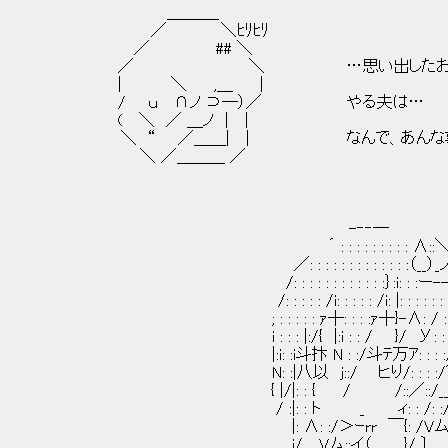
＿＿＿_
／ ＼ﾋﾘﾋﾘ
／ ## ＼
／ ＼ …思い出したお
| ＼ ,＿ |
/ ｕ ∩ノ ⊃―）／ やる夫は…
( ＼ ／ ＿ノ | |
＼ “ ／＿＿| | なんで、あんな
＼ ／＿＿＿ ／
-‐‐―
´ : : : : : : : : : ∧::
／: : : : : : : : : : : : :（__）_
/: : : : : : : : : : : :｝:i: : :ー-
/: : : : : /i: : : : : /i: |: : : : : : :
; : : : : : ｧ┼: : : :ｧ┼}-∧: / :
i : : : |:/{ |:i : : / }/ У: : :/:: 
|:i: :i斗抃 N : :/斗ﾃ万ｱ: : : :/
N: :|八以 j::/ ヒり/: : : :/⌒: 
{ |/|: : { / /::／::/__ノ:
/ :|: : ト _ ィ: : /: :/: 
|: ∧: :/＞ｰrr ￣{: /Vム
j/ Vム::イ（ }/ 〕