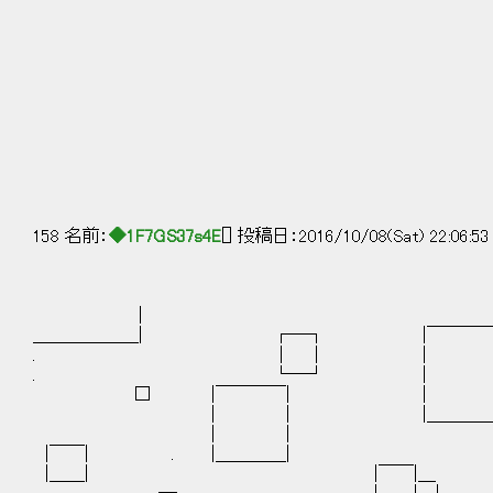
γ´￣￣￣￣￣￣￣￣
| 私、やる夫と触
ゝ＿＿＿＿＿＿＿＿
158 名前：
◆1F7GS37s4E
[] 投稿日：2016/10/08(Sat) 22:06:5
|
＿＿＿＿＿＿| ┌─┐ |￣￣￣￣￣
. │ │ | | 
. └─┘ | 
□ |￣￣￣￣| |
| | |＿＿＿＿＿＿| ／|
| | ! 
|￣￣| . |＿＿＿＿
|＿＿| |￣￣|＿ 