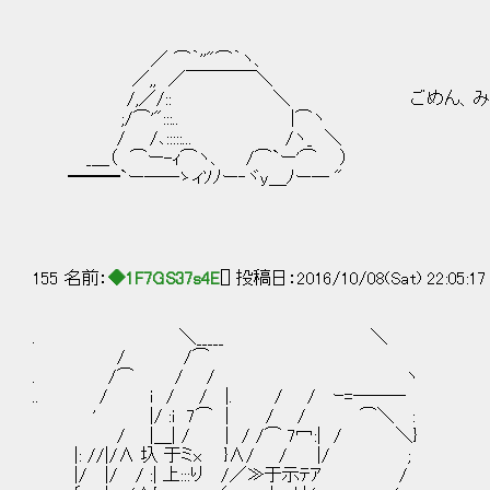
／ ⌒｀''"⌒｀ヽ、
／,, ／￣￣￣￣＼
/,／/:: ＼ ごめん、みな
;/⌒'":::.. |⌒ヽ
/ /､:::::... /ヽ_ ＼
_＿（ ⌒ー-ｨ⌒ヽ、 /⌒`ー'⌒ ）
━━━`ー──ゝィｿﾉー‐ヾy＿ﾉー─ "
155 名前：
◆1F7GS37s4E
[] 投稿日：2016/10/08(Sat) 22:05:1
. ＼_____ ＼
/ /⌒
. /⌒ / / ヽ
.. / ｉ / / |. / / ｰ=―――
' |/ :i 7⌒ | / / ⌒＼ :
/ |＿| / | / /⌒ 7冖:| / ＼}
|: //|/∧ 圦 于ミx }∧/ / |/ ;
|/ |/ / :| 上:::り /／≫于示ﾃｱ /