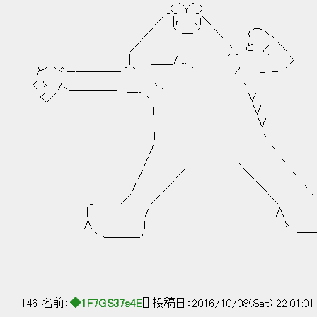
_(_｀Ｙ´_)
／ |r┬ ､l＼
／ ｀ ― ´ ＼ (⌒ヽ､
／ ヽ と ,ｨ_ ＼
| ＿＿/::.. ｀ ⌒ ￣￣｀ 
と⌒ヾー―――― ⌒ ￣｀´￣ ｲ - － ´
< ゝ /､＿＿＿＿_ ヽ､ ヽ'
く／ ￣｀ヽ ∨
ｌ ∨
ｌ ∨
ｌ 丶
/ 丶
/ ―――‐ ､ 丶
/ ／ ＼ 丶
/ ／ ＼ ヽ ,.
_ ／ ／ ＼ ｀ ｰ ⌒
{ ｀￣ / ∧ 
∧ ｌ ゝ 
｀ ー――‐' ￣￣￣
146 名前：
◆1F7GS37s4E
[] 投稿日：2016/10/08(Sat) 22:01:0