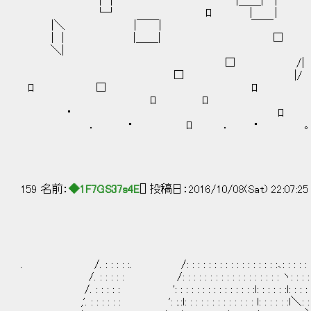
┌┐ |＿＿| |
└┘ ﾛ | | 
|＼ |￣￣| ￣￣
| | |＿＿| □
＼| ずっと、
□ /|
□ |/ 夢に、見
ﾛ □ ﾛ
ﾛ ﾛ 
・ ﾛ 
． ・ ﾛ ． ･ ｡
159 名前：
◆1F7GS37s4E
[] 投稿日：2016/10/08(Sat) 22:07:2
. /. : : : : :. /: : : : : : : : : : : : : : : : :､: : : : : : : : : :
/. : : : : : /: : : : : : : : : : : : : : : : : : ヽ: : : : :､: : :
/. : : : : : ': : : : : : : : : : : : : : :l: : : : : :l: : : : : ヽ: : : 
,'. : : : : : : ': :.:l: : : : : : : : : : : : : l: : : : : :l＼: : : : :l: :