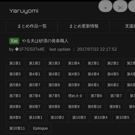
Yaruyomi
まとめ作品一覧
まとめ更新情報
支援
やる夫は砂漠の発条職人
完結
by ◆1F7GS37s4E last update ： 2017/07/22 22:17:52
第1章1
第1章2
第1章3
第1章4
第2章1
第2章2
第2
第3章5
第4章1
第4章2
第4章3
第4章4
第4章5
第4
第5章6
第5章7
第5章8
第5章9
第6章1
第6章2
第6
第7章3
第7章4
第7章5
埋めネタ
第7章6
第7章7
第
第8章6
第8章7
第8章8
第8章9
第8章10
第9章1
第9
第9章9
第10章1
第10章2
第10章3
第10章4
第10章5
第10章11
Epilogue