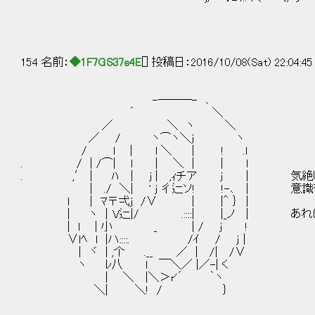
154 名前：
◆1F7GS37s4E
[] 投稿日：2016/10/08(Sat) 22:04:4
-―――- ､
´ ＼
／ ＼ ヽ ＼
／ / ヽ⌒ヽ＼j ヽ
/ l | l ＼ │ ! .l
. / | /⌒| l | ＼ | | l
. ,′│ ﾊ │ j | ,ｨチア j | 気絶
| ./ ＼| ' j 彳辷ソ! !-､ | 意識を
ｌ │ ﾏ〒弌ｊ /∨ | |＾ ｝ |
| ヽ │V辷|/ .::::| |_ノ | あれは
| l | 小 _ | / j !
∨lﾍ l |ハ::::. /ｲ / j│
| ヾ | ,个 .__ ／ | /| /∨
ヽ ﾚ八 l ￣＼／ |／-| く
| ＼ |＼＞r'´ ｀ヽ
＼| ＼! / ｝