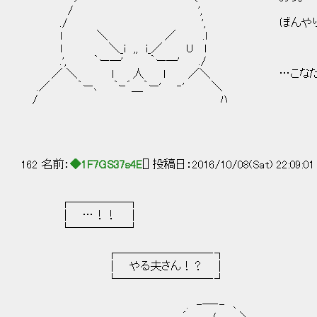
/ ',
./ ', ぼんやりしてる時間
l ＼ ／ .l
l ＼_i ,, i_／ U l
.', ｀ー―' ｀ー―' ./
／ ＼ l 人 l ／＼ …こなた、聞
.／ ｀ー､ ｀ｰ´＿｀ー' ‐' ＼
/ ﾊ
162 名前：
◆1F7GS37s4E
[] 投稿日：2016/10/08(Sat) 22:09:0
┌─────┐
│ …！！ │
└─────┘
┌────────‐┐
│ やる夫さん！？ |
└────────‐┘
. -─‐- ､