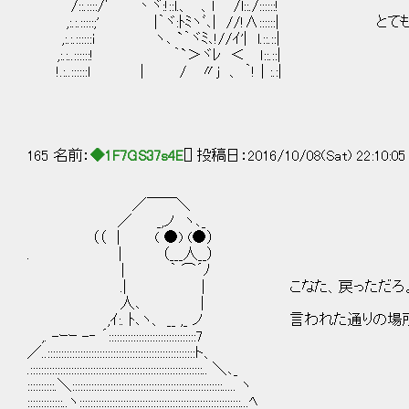
/::.::::/′ ｀丶ヾ:!::l.、 ｀、l /l::./::::::!
,:.:.:::::;' |｀ヾ:ﾄﾐヽﾞ､| //!∧::::::|
,:.:.::::::i ヽ､ `｀ヾﾐ､!//ｲ'| l.::.::|
,:.:..::::::! ｀`＞ヾﾚ ＜ ｌ::.::|
!.:..::::::l ｜ / 〃j 、 ｀!｜:.:|
165 名前：
◆1F7GS37s4E
[] 投稿日：2016/10/08(Sat) 22:10:0
／￣￣＼
／ _,ノ ヽ､_
（（ ｜ ( ●) (●）
. ｜ （___人__）
| ｀ ⌒´ﾉ
.| | こなた、戻っただろ
人､ |
,ｲ:. ﾄ､ヽ、 __ ,_ ノ 言われた通りの場
,. -ｰｰ -‐ ´::::::::::::::::::::::::::::::::7
／..::::::::::::::::::::::::::::::::::::::::::::::::::::::ト、
.:::::::::::::::::::::::::::::::::::::::::::::::::::::::::::::::.. ＼､_
::::::::::.＼:::::::::::::::::::::::::::::::::::::::::::::::::::::::..... ヽ
:::::::::::::..ヽ:::::::::::::::::::::::::::::::::::::::::::::::::::::::::::...ﾍ