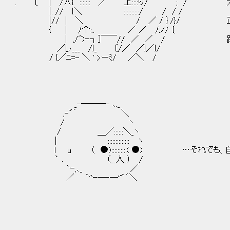
. 〔 | /∧{ ::::::: ／ 上::::り/ ; /
|: // {＼ ::::::::::/ / / /
|// | ＼ / ／ / ｝/}/ 正気に
{ | /个:.. ／ ／ /ノ/ 〔
| ,/^)ｰ┐]￣￣// ／ ／ / 踏みと
／レ___ /}_ 〔/／ ／}／}/
/ {／ﾆ=- ＼ ' >ーﾐ/ ／＼ /
_-─―─- ､._
,-"´ ＼
/ ヽ
/ ＿／::::::＼_ヽ
| :::::::::::::: ヽ
l u （ ●)::::::::::( ●) …それでも
` ､ （__人_） /
`ｰ,､_ ／
／ `''ｰ─‐─''"´＼ γ´￣
| …やる
ゝ＿＿＿＿＿