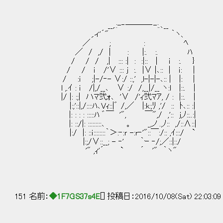
__,.:-‐───‐-:.､__
,.ィ'´" ｀ヽ、
／ ; : ﾍ
／ / ,/ | : |:. :. ﾊ
/ / / ,| ::: :| : :|:: | ｉ :. }
/ / ｉ /'∨ ::: ｊ :. |∨ |､:: | ｉ: |
/ :ｉ ;|-/‐- ∨:/ ::,' ,l-|-|-､:: | |: |
l ,.ｲ : ｉ /|,/__､ ∨ :/ /,__|/__ ヽ:l |::. |
|/ |: :;| ハﾏ弐ｫ､ '∨ /'ｨ弐ﾏｱ, / : |::
|:;'::|,/::::ﾊ､Vｨ::|゛ /,／ |:k:;ﾘ ,'/ :: ﾄ､:: :|
|: : : : :::::ﾊ ゛￣ '", ￣",/ ,':: ｊ,ﾉ::
|: ::/|: :::::::::､ 。 _,ノ .,ﾉ:: ,/::∧::|
|:/ |: ::ｉ::::::::｀＞:‐:ｒ -:r‐'"::￣:/:: ,ｲ:::/ `
|:;/∨::__; - ‐' ｀ｰ ‐/;／::|::/
'" ,ｨ'´ ` ´ '" ｀ヽ"
151 名前：
◆1F7GS37s4E
[] 投稿日：2016/10/08(Sat) 22:03:0