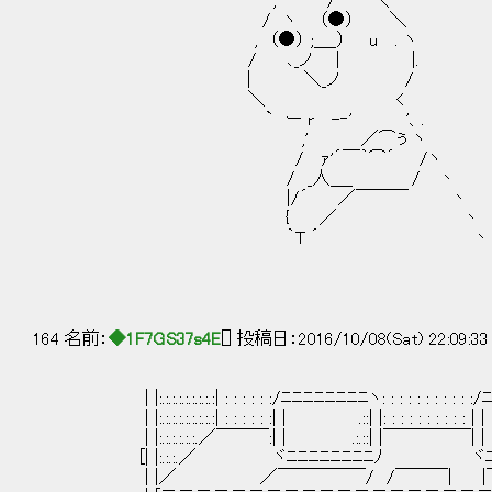
, ´ / ＼
/ ヽ （●） ＼
, （●） ;＿_） u . ヽ
/ ､_ノ | |. こっちはだ
| ＼_ノ /
＼ < そっちの状況は
` ー r -‐' '、.
,' ／⌒ぅ ヽ
/ ｧ'´￣｀⌒´ /ヽ
/ _人＿_ / 丶
|/´ ／￣￣￣ 丶
{ ／ 丶
｀T ´ 丶
164 名前：
◆1F7GS37s4E
[] 投稿日：2016/10/08(Sat) 22:09:3
| |:.:.:.:.:.:.:.:.:| : : : : : :/ﾆﾆﾆﾆﾆﾆﾆﾆヽ: : : : : : : : : : :
| |:.:.:.:.:.:.:.:.:| : : : : : :| | .::| |: : : : : : : : : : 
| |:.:.:.:.:.:.／￣￣￣:| | .:.::| |￣￣￣￣￣| | 
[| |:.:.:.／ ヾﾆﾆﾆﾆﾆﾆﾆﾆﾉ ヾﾆﾆﾆ
| |／ ／￣￣￣￣￣/ /￣￣￣| |￣