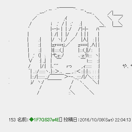
__ ..-───-.. __
...-‐'´ `ｰ-.､ ／|＿＿
／ ,ｲ ＼ ＼ ／
/ ｉ ,' / | :,' .:| ＼ | ＼
′ |-‐l- | | :/ /'|-|- ﾊ￣｀ ￣￣
| |: /| | |/ / |: | | |
. | .:| |/ ヽ| ,ﾉ ／ |人| : | |
| ::| |ｚｧ==tj:／ ｚ===| ,∧| |
| ::| |l|::::::(_| |::::(_||/:: |
| ,' （| :. |弋:z::ﾉ ､::z:ﾘl:::: ヽ|
∨ :| .,| | ￣ ￣ l::::: ::|
/ |/:| |､"" rっ ,.ｨ::::::: :| や
´| ..::/:::::::ヽ､|:::＞.､ ＿ ,..::＜:::|::|:::. : : :|
. |:::/|::::::::_;/￣￣￣＞‐-､_:::::/|/＼:: : :|
. ｊ/ ヽ:/ ￣￣￣ / ｀ヽ、 ＼:|
/ / ＼
/ ::＼ ＼
153 名前：
◆1F7GS37s4E
[] 投稿日：2016/10/08(Sat) 22:04:1