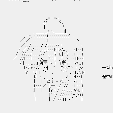
,,=＝=､､
// ヾ､
l:| ヾ.
＿＿!__/:ヽ､＿＿_l|_
,. -‐_´:-: : : : : l: : : : : : : : : : :`: .､
／‐／: :,: : : : : :, :l: : : : : : : : : : : : : : :ヽ
／: : /: : : : : /: /l: : : : ﾊ: l: : : : : : : l: :｀､
/: ,／/: :/ : : :_LＬ_l: : : l:l レA､:_: : :､: l : : l
/／//: : :l : : : ∧/ l: : : ﾘ l: |丶:｀: : l: l: : :l
／ //l: : : l: : : /_V＿ヾ: : |l _ヾ__ヽ: : : l:ll: : :l
/│: : ,､: : :lT亦テl ヾ: l T示┬l: : W :､:l
l : ハ: : ﾊ｀､'::,┤ ヾ P:,:::ﾉ'lヽ: ﾄ｀,
V ヽ:l: :l `''´ , `''´'．: ヽl_ノ: N
｀ N: :ゝ､_ _ .ノ : : N : : l 途中
│: : :| ≧ t - ＜: : /: : :ﾊ: : :l
.l : : :|.／ |,─ ､./ //: : : l: l: : :l
.| : : :| |ィ ヽ/ // : : :/彡l､: l
|: : : | .| ⌒/ //: : : /〃彡l l
|: : : | .| / // l l /,´／ |l