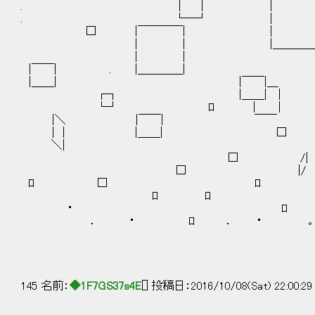
. │ │ | | 
. └─┘ | 
□ |￣￣￣￣| |
| | |＿＿＿＿＿＿| ／|
| | ! 
|￣￣| . |＿＿＿＿
|＿＿| |￣￣|＿ 
┌┐ |＿＿| |
└┘ ﾛ | | 
|＼ |￣￣| ￣￣
| | |＿＿| □ |
＼| . 
□ /|
□ |/ □
ﾛ □ ﾛ ロ 
ﾛ ﾛ 
・ ﾛ 
． ・ ﾛ ． ･ ｡
145 名前：
◆1F7GS37s4E
[] 投稿日：2016/10/08(Sat) 22:00:2