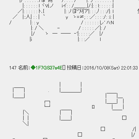
|/ : : : : : ::i {㌢悧` /: : : : / |: :/ : : : : : : 
|: : : : : : l ヾⅵノ iイ: : /＿＿__|/:|: : ｌ: : : : : :|
／|: : : : : : ﾄ､{ |: :ﾉ｛㌢刈ア|: : :丿: : :/|
／ |::人| : : | ` y ゝ=≠; : :／: : : :/: :i: |
/ |: : y / : : : : : : レ' ﾊ:N
|: / ＼ - / : : : : : ／|: /
|/ ゝ ― ―― ‐'|: : : : :／ |/
|i |: : :／ l
147 名前：
◆1F7GS37s4E
[] 投稿日：2016/10/08(Sat) 22:01:3
| | ! 
|￣￣| . |＿＿＿＿
|＿＿| |￣￣|＿ 
┌┐ |＿＿| |
└┘ ﾛ | | 
|＼ |￣￣| ￣￣
| | |＿＿| □ |
＼| . 
□ /|
□ |/ □