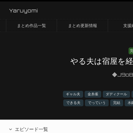
Yaruyomi
まとめ作品一覧
まとめ更新情報
支援
やる夫は宿屋を
◆J9o8
ギャル夫
金糸雀
ダディクール
できる夫
でっていう
完結
水
エピソード一覧