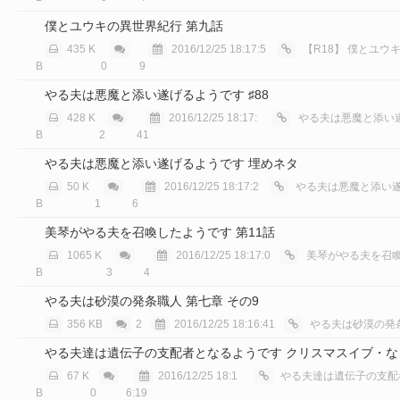
僕とユウキの異世界紀行 第九話
435 K
2016/12/25 18:17:5
【R18】
僕とユウキ
B
0
9
やる夫は悪魔と添い遂げるようです ♯88
428 K
2016/12/25 18:17:
やる夫は悪魔と添い遂
B
2
41
やる夫は悪魔と添い遂げるようです 埋めネタ
50 K
2016/12/25 18:17:2
やる夫は悪魔と添い遂げ
B
1
6
美琴がやる夫を召喚したようです 第11話
1065 K
2016/12/25 18:17:0
美琴がやる夫を召喚し
B
3
4
やる夫は砂漠の発条職人 第七章 その9
356 KB
2
2016/12/25 18:16:41
やる夫は砂漠の発
やる夫達は遺伝子の支配者となるようです クリスマスイブ・な
67 K
2016/12/25 18:1
やる夫達は遺伝子の支配者とな
B
0
6:19