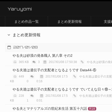
Yaruyomi
まとめ作品一覧
まとめ更新情報
支援
まとめ更新情報
2017/01/08
やる夫は砂漠の発条職人 第八章 その2
365 KB
3
2017/01/08 17:50:38
やる夫は砂漠の発
やる夫達は遺伝子の支配者となるようです Data44-⑥
449
2017/01/08 17:5
やる夫達は遺伝子の支配者と
KB
0
0:16
やる夫達は遺伝子の支配者となるようです でいてえな日々⑱～
228
2017/01/08 17:5
やる夫達は遺伝子の支配者と
KB
1
0:01
やる夫とマテリアルズの世紀末生活 第五十六話
R18