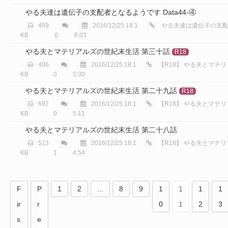
やる夫達は遺伝子の支配者となるようです Data44-④
459
2016/12/25 18:1
やる夫達は遺伝子の支配者と
KB
0
6:03
やる夫とマテリアルズの世紀末生活 第三十話
R18
406
2016/12/25 18:1
【R18】
やる夫とマテリアルズ
KB
0
5:30
やる夫とマテリアルズの世紀末生活 第二十九話
R18
697
2016/12/25 18:1
【R18】
やる夫とマテリアルズ
KB
0
5:11
やる夫とマテリアルズの世紀末生活 第二十八話
513
2016/12/25 18:1
【R18】
やる夫とマテリアルズ
KB
1
4:54
F
P
1
2
...
8
9
1
1
1
1
ir
r
0
1
2
3
s
e