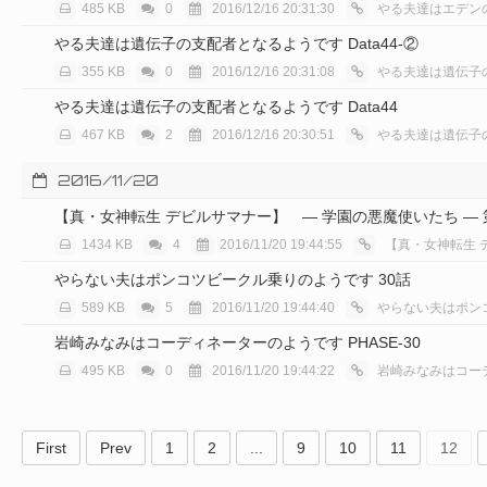
485 KB
0
2016/12/16 20:31:30
やる夫達はエデン
やる夫達は遺伝子の支配者となるようです Data44-②
355 KB
0
2016/12/16 20:31:08
やる夫達は遺伝子
やる夫達は遺伝子の支配者となるようです Data44
467 KB
2
2016/12/16 20:30:51
やる夫達は遺伝子
2016/11/20
【真・女神転生 デビルサマナー】 ― 学園の悪魔使いたち ― 
1434 KB
4
2016/11/20 19:44:55
【真・女神転生 
やらない夫はポンコツビークル乗りのようです 30話
589 KB
5
2016/11/20 19:44:40
やらない夫はポン
岩崎みなみはコーディネーターのようです PHASE-30
495 KB
0
2016/11/20 19:44:22
岩崎みなみはコー
First
Prev
1
2
...
9
10
11
12