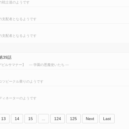
の戦士達のようです
の支配者となるようです
の支配者となるようです
第39話
デビルサマナー】 ― 学園の悪魔使いたち ―
コツビークル乗りのようです
ディネーターのようです
13
14
15
...
124
125
Next
Last