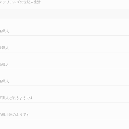
マテリアルズの世紀末生活
条職人
条職人
条職人
条職人
宇宙人と戦うようです
の戦士達のようです