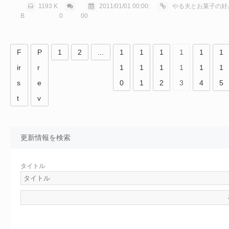
1193 K
2011/01/01 00:00:
やる夫とお菓子の好きな
B
0
00
F
P
1
2
...
1
1
1
1
1
1
ir
r
1
1
1
1
1
1
s
e
0
1
2
3
4
5
t
v
更新情報を検索
タイトル